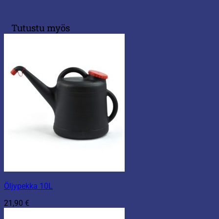
Tutustu myös
Öljypekka 10L
21,90
€