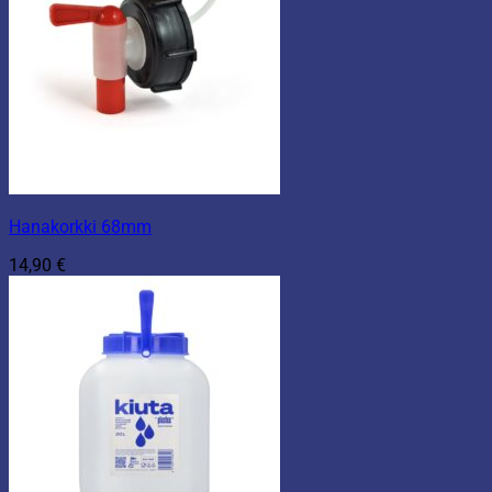
Hanakorkki 68mm
14,90
€