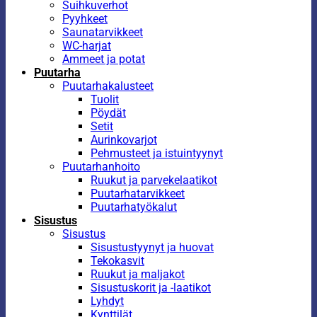
Suihkuverhot
Pyyhkeet
Saunatarvikkeet
WC-harjat
Ammeet ja potat
Puutarha
Puutarhakalusteet
Tuolit
Pöydät
Setit
Aurinkovarjot
Pehmusteet ja istuintyynyt
Puutarhanhoito
Ruukut ja parvekelaatikot
Puutarhatarvikkeet
Puutarhatyökalut
Sisustus
Sisustus
Sisustustyynyt ja huovat
Tekokasvit
Ruukut ja maljakot
Sisustuskorit ja -laatikot
Lyhdyt
Kynttilät