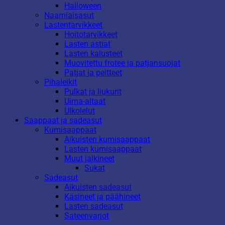
Halloween
Naamiaisasut
Lastentarvikkeet
Hoitotarvikkeet
Lasten astiat
Lasten kalusteet
Muovitettu frotee ja patjansuojat
Patjat ja peitteet
Pihaleikit
Pulkat ja liukurit
Uima-altaat
Ulkolelut
Saappaat ja sadeasut
Kumisaappaat
Aikuisten kumisaappaat
Lasten kumisaappaat
Muut jalkineet
Sukat
Sadeasut
Aikuisten sadeasut
Käsineet ja päähineet
Lasten sadeasut
Sateenvarjot