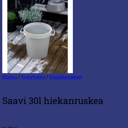
Etusivu
/
Kylpyhuone
/
Saunatarvikkeet
Saavi 30l hiekanruskea