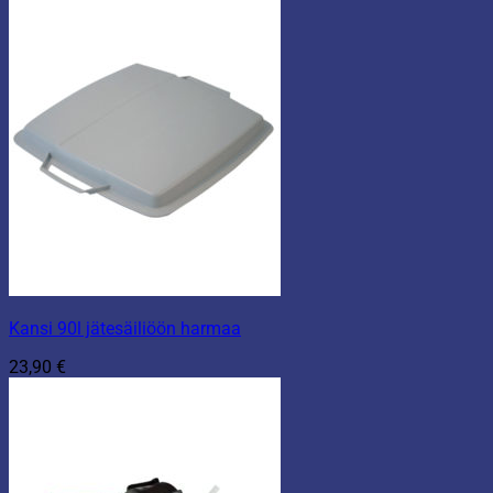
Kansi 90l jätesäiliöön harmaa
23,90
€