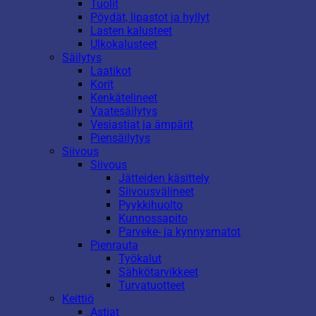
Tuolit
Pöydät, lipastot ja hyllyt
Lasten kalusteet
Ulkokalusteet
Säilytys
Laatikot
Korit
Kenkätelineet
Vaatesäilytys
Vesiastiat ja ämpärit
Piensäilytys
Siivous
Siivous
Jätteiden käsittely
Siivousvälineet
Pyykkihuolto
Kunnossapito
Parveke- ja kynnysmatot
Pienrauta
Työkalut
Sähkötarvikkeet
Turvatuotteet
Keittiö
Astiat