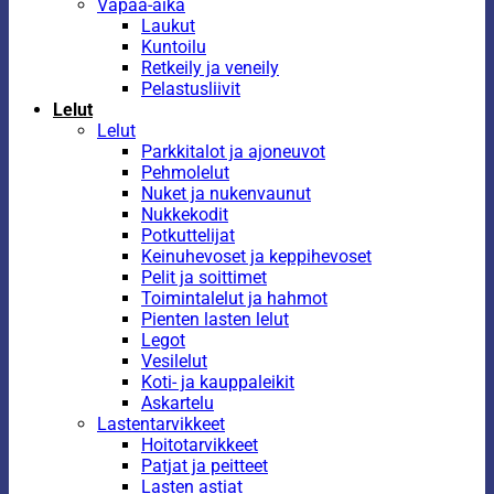
Vapaa-aika
Laukut
Kuntoilu
Retkeily ja veneily
Pelastusliivit
Lelut
Lelut
Parkkitalot ja ajoneuvot
Pehmolelut
Nuket ja nukenvaunut
Nukkekodit
Potkuttelijat
Keinuhevoset ja keppihevoset
Pelit ja soittimet
Toimintalelut ja hahmot
Pienten lasten lelut
Legot
Vesilelut
Koti- ja kauppaleikit
Askartelu
Lastentarvikkeet
Hoitotarvikkeet
Patjat ja peitteet
Lasten astiat