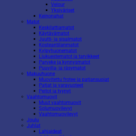
Velour
Yksiväriset
Keinonahat
Matot
Keskilattiamatot
Käytävämatot
Juutti- ja sisalmatot
Kosteantilanmatot
Kylpyhuonematot
Liukuestematot ja tarvikkeet
Parveke ja kynnysmatot
Puuvilla- ja räsymatot
Makuuhuone
Muovitettu frotee ja patjansuojat
Patjat ja varavuoteet
Peitot ja tyynyt
Vaahtomuovit
Muut vaahtomuovit
Solumuovilevyt
Vaahtomuovilevyt
Joulu
Juhlat
Lahjaideat