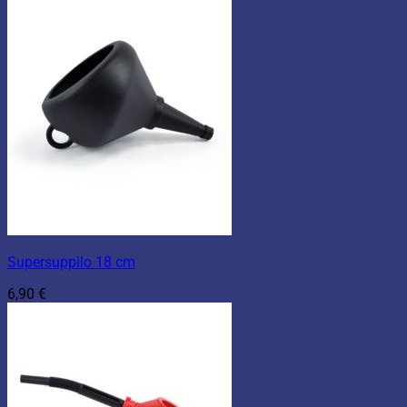
Supersuppilo 18 cm
6,90
€