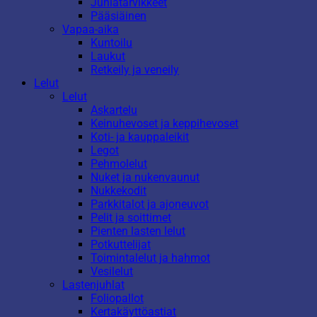
Juhlatarvikkeet
Pääsiäinen
Vapaa-aika
Kuntoilu
Laukut
Retkeily ja veneily
Lelut
Lelut
Askartelu
Keinuhevoset ja keppihevoset
Koti- ja kauppaleikit
Legot
Pehmolelut
Nuket ja nukenvaunut
Nukkekodit
Parkkitalot ja ajoneuvot
Pelit ja soittimet
Pienten lasten lelut
Potkuttelijat
Toimintalelut ja hahmot
Vesilelut
Lastenjuhlat
Foliopallot
Kertakäyttöastiat