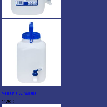
Vesiastia 5L hanalla
11,90
€