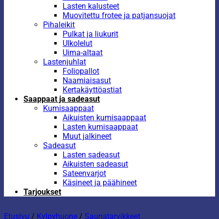
Lasten kalusteet
Muovitettu frotee ja patjansuojat
Pihaleikit
Pulkat ja liukurit
Ulkolelut
Uima-altaat
Lastenjuhlat
Foliopallot
Naamiaisasut
Kertakäyttöastiat
Saappaat ja sadeasut
Kumisaappaat
Aikuisten kumisaappaat
Lasten kumisaappaat
Muut jalkineet
Sadeasut
Lasten sadeasut
Aikuisten sadeasut
Sateenvarjot
Käsineet ja päähineet
Tarjoukset
Etusivu
/
Kylpyhuone
/
Saunatarvikkeet