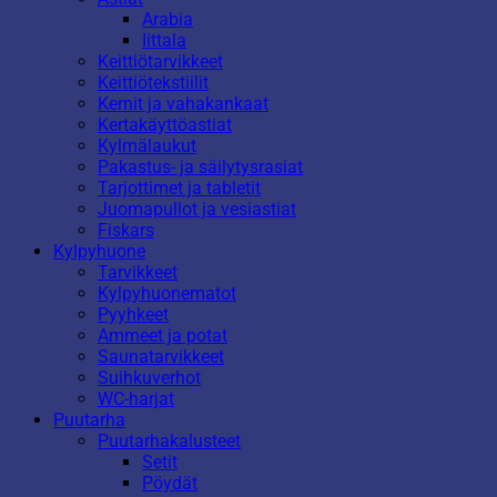
Arabia
Iittala
Keittiötarvikkeet
Keittiötekstiilit
Kernit ja vahakankaat
Kertakäyttöastiat
Kylmälaukut
Pakastus- ja säilytysrasiat
Tarjottimet ja tabletit
Juomapullot ja vesiastiat
Fiskars
Kylpyhuone
Tarvikkeet
Kylpyhuonematot
Pyyhkeet
Ammeet ja potat
Saunatarvikkeet
Suihkuverhot
WC-harjat
Puutarha
Puutarhakalusteet
Setit
Pöydät