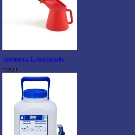
Kaatokannu 3L kaatonokalla
12,90
€