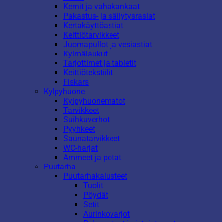
Kernit ja vahakankaat
Pakastus- ja säilytysrasiat
Kertakäyttöastiat
Keittiötarvikkeet
Juomapullot ja vesiastiat
Kylmälaukut
Tarjottimet ja tabletit
Keittiötekstiilit
Fiskars
Kylpyhuone
Kylpyhuonematot
Tarvikkeet
Suihkuverhot
Pyyhkeet
Saunatarvikkeet
WC-harjat
Ammeet ja potat
Puutarha
Puutarhakalusteet
Tuolit
Pöydät
Setit
Aurinkovarjot