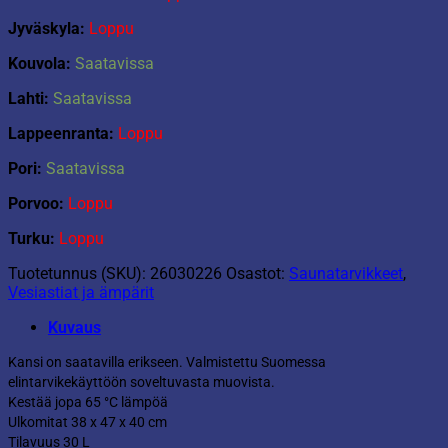
Jyväskyla:
Loppu
Kouvola:
Saatavissa
Lahti:
Saatavissa
Lappeenranta:
Loppu
Pori:
Saatavissa
Porvoo:
Loppu
Turku:
Loppu
Tuotetunnus (SKU):
26030226
Osastot:
Saunatarvikkeet
,
Vesiastiat ja ämpärit
Kuvaus
Kansi on saatavilla erikseen. Valmistettu Suomessa
elintarvikekäyttöön soveltuvasta muovista.
Kestää jopa 65 °C lämpöä
Ulkomitat 38 x 47 x 40 cm
Tilavuus 30 L