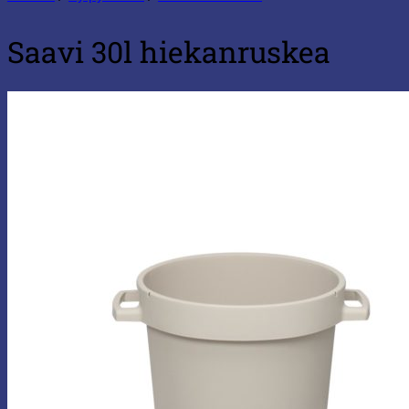
Saavi 30l hiekanruskea