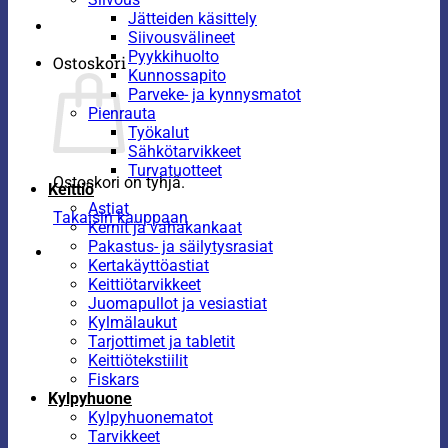
Jätteiden käsittely
Siivousvälineet
Pyykkihuolto
Ostoskori
Kunnossapito
Parveke- ja kynnysmatot
Pienrauta
Työkalut
Sähkötarvikkeet
Turvatuotteet
Ostoskori on tyhjä.
Keittiö
Astiat
Takaisin kauppaan
Kernit ja vahakankaat
Pakastus- ja säilytysrasiat
Kertakäyttöastiat
Keittiötarvikkeet
Juomapullot ja vesiastiat
Kylmälaukut
Tarjottimet ja tabletit
Keittiötekstiilit
Fiskars
Kylpyhuone
Kylpyhuonematot
Tarvikkeet