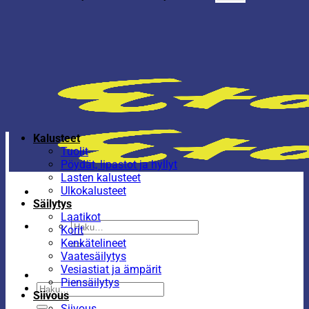
Kalusteet
Tuolit
Pöydät, lipastot ja hyllyt
Lasten kalusteet
Ulkokalusteet
Säilytys
Laatikot
Etsi:
Korit
Kenkätelineet
Vaatesäilytys
Vesiastiat ja ämpärit
Piensäilytys
Etsi:
Siivous
Siivous