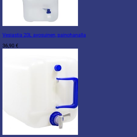
Vesiastia 20L avosuinen, painohanalla
36,90
€