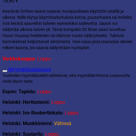
16,90
€
Kestävät Orthex-saavit sopivat monipuoliseen käyttöön sisällä ja
ulkona. Niille löytyy käyttötarkoituksia kotoa, puutarhasta tai mökiltä.
Voit kerätä saaveihin talteen esimerkiksi sadevettä. Saavit voi
säilyttää ulkona talven yli. Tämä kompakti 30 litran saavi soveltuu
muun muassa hedelmien tai eläinten ruoan säilytykseen. Tukevat
kantokahvat helpottavat siirtämistä. Vesi valuu pois reunassa olevien
reikien kautta, jos saavia säilytetään nurinpäin.
Verkkokauppa:
Loppu
Myymäläsaatavuus
Tuotteiden myymäläsaldot vaihtelevat, eikä myymäläkohtaista saatavuutta
voida täysin taata.
Espoo: Tapiola:
Loppu
Helsinki: Herttoniemi:
Loppu
Helsinki: Iso-Roobertinkatu:
Loppu
Helsinki: Munkkiniemi:
Vähissä
Helsinki: Suutarila:
Loppu