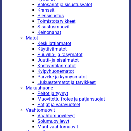
Valosarjat ja sisustusvalot
Kranssit
Piensisustus
Toimistotarvikkeet
Sisustusmuovit
Keinonahat
Matot
Keskilattiamatot
Käytävämatot
Puuvilla- ja räsymatot
Juutti- ja sisalmatot
Kosteantilanmatot
Kylpyhuonematot
Parveke ja kynnysmatot
Liukuestematot ja tarvikkeet
Makuuhuone
Peitot ja tyynyt
Muovitettu frotee ja patjansuojat
Patjat ja varavuoteet
Vaahtomuovit
Vaahtomuovilevyt
Solumuovilevyt
Muut vaahtomuovit