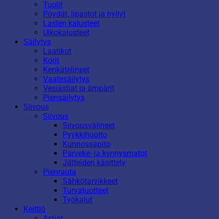
Tuolit
Pöydät, lipastot ja hyllyt
Lasten kalusteet
Ulkokalusteet
Säilytys
Laatikot
Korit
Kenkätelineet
Vaatesäilytys
Vesiastiat ja ämpärit
Piensäilytys
Siivous
Siivous
Siivousvälineet
Pyykkihuolto
Kunnossapito
Parveke- ja kynnysmatot
Jätteiden käsittely
Pienrauta
Sähkötarvikkeet
Turvatuotteet
Työkalut
Keittiö
Astiat