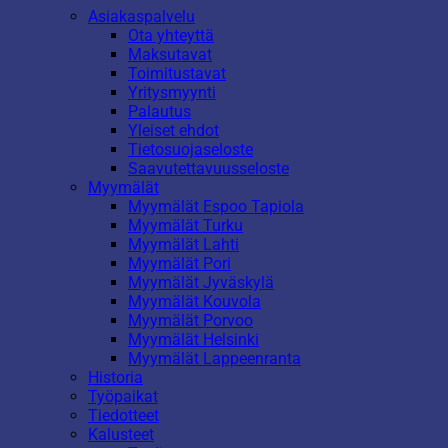
Asiakaspalvelu
Ota yhteyttä
Maksutavat
Toimitustavat
Yritysmyynti
Palautus
Yleiset ehdot
Tietosuojaseloste
Saavutettavuusseloste
Myymälät
Myymälät Espoo Tapiola
Myymälät Turku
Myymälät Lahti
Myymälät Pori
Myymälät Jyväskylä
Myymälät Kouvola
Myymälät Porvoo
Myymälät Helsinki
Myymälät Lappeenranta
Historia
Työpaikat
Tiedotteet
Kalusteet