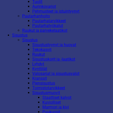
Tuolit
Aurinkovarjot
Pehmusteet ja istuintyynyt
Puutarhanhoito
Puutarhatarvikkeet
Puutarhatyökalut
Ruukut ja parvekelaatikot
Sisustus
Sisustus
Sisustustyynyt ja huovat
Tekokasvit
Ruukut
Sisustuskorit ja -laatikot
Lyhdyt
Kynttilät
Valosarjat ja sisustusvalot
Kranssit
Piensisustus
Toimistotarvikkeet
Sisustusmuovit
Staattiset kalvot
Kuviolliset
Marmori ja kivi
Puukuosit