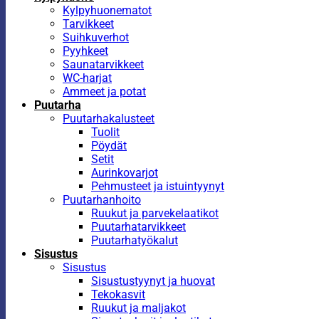
Kylpyhuonematot
Tarvikkeet
Suihkuverhot
Pyyhkeet
Saunatarvikkeet
WC-harjat
Ammeet ja potat
Puutarha
Puutarhakalusteet
Tuolit
Pöydät
Setit
Aurinkovarjot
Pehmusteet ja istuintyynyt
Puutarhanhoito
Ruukut ja parvekelaatikot
Puutarhatarvikkeet
Puutarhatyökalut
Sisustus
Sisustus
Sisustustyynyt ja huovat
Tekokasvit
Ruukut ja maljakot