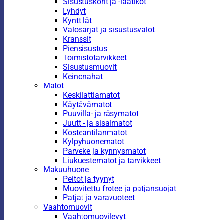
Sisustuskorit ja -laatikot
Lyhdyt
Kynttilät
Valosarjat ja sisustusvalot
Kranssit
Piensisustus
Toimistotarvikkeet
Sisustusmuovit
Keinonahat
Matot
Keskilattiamatot
Käytävämatot
Puuvilla- ja räsymatot
Juutti- ja sisalmatot
Kosteantilanmatot
Kylpyhuonematot
Parveke ja kynnysmatot
Liukuestematot ja tarvikkeet
Makuuhuone
Peitot ja tyynyt
Muovitettu frotee ja patjansuojat
Patjat ja varavuoteet
Vaahtomuovit
Vaahtomuovilevyt