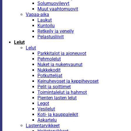
Solumuovilevyt
Muut vaahtomuovit
Vapaa-aika
Laukut
Kuntoilu
Retkeily ja veneily
Pelastusliivit
Lelut
Lelut
Parkkitalot ja ajoneuvot
Pehmolelut
Nuket ja nukenvaunut
Nukkekodit
Potkuttelijat
Keinuhevoset ja keppihevoset
Pelit ja soittimet
Toimintalelut ja hahmot
Pienten lasten lelut
Legot
Vesilelut
Koti- ja kauppaleikit
Askartelu
Lastentarvikkeet