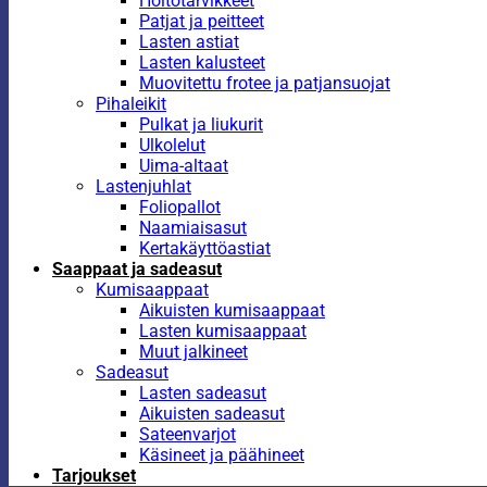
Hoitotarvikkeet
Patjat ja peitteet
Lasten astiat
Lasten kalusteet
Muovitettu frotee ja patjansuojat
Pihaleikit
Pulkat ja liukurit
Ulkolelut
Uima-altaat
Lastenjuhlat
Foliopallot
Naamiaisasut
Kertakäyttöastiat
Saappaat ja sadeasut
Kumisaappaat
Aikuisten kumisaappaat
Lasten kumisaappaat
Muut jalkineet
Sadeasut
Lasten sadeasut
Aikuisten sadeasut
Sateenvarjot
Käsineet ja päähineet
Tarjoukset