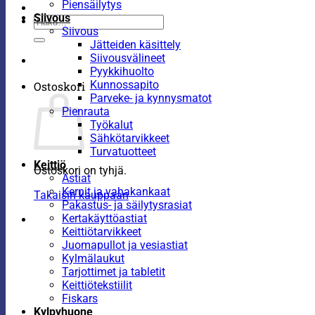
Piensäilytys
Siivous
Etsi:
Siivous
Jätteiden käsittely
Siivousvälineet
Pyykkihuolto
Kunnossapito
Ostoskori
Parveke- ja kynnysmatot
Pienrauta
Työkalut
Sähkötarvikkeet
Turvatuotteet
Keittiö
Ostoskori on tyhjä.
Astiat
Kernit ja vahakankaat
Takaisin kauppaan
Pakastus- ja säilytysrasiat
Kertakäyttöastiat
Keittiötarvikkeet
Juomapullot ja vesiastiat
Kylmälaukut
Tarjottimet ja tabletit
Keittiötekstiilit
Fiskars
Kylpyhuone