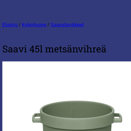
Etusivu
/
Kylpyhuone
/
Saunatarvikkeet
Saavi 45l metsänvihreä