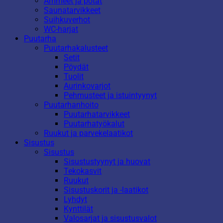
Ammeet ja potat
Saunatarvikkeet
Suihkuverhot
WC-harjat
Puutarha
Puutarhakalusteet
Setit
Pöydät
Tuolit
Aurinkovarjot
Pehmusteet ja istuintyynyt
Puutarhanhoito
Puutarhatarvikkeet
Puutarhatyökalut
Ruukut ja parvekelaatikot
Sisustus
Sisustus
Sisustustyynyt ja huovat
Tekokasvit
Ruukut
Sisustuskorit ja -laatikot
Lyhdyt
Kynttilät
Valosarjat ja sisustusvalot