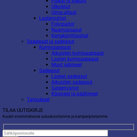
Pulkat ja liukurit
Ulkolelut
Uima-altaat
Lastenjuhlat
Foliopallot
Naamiaisasut
Kertakäyttöastiat
Saappaat ja sadeasut
Kumisaappaat
Aikuisten kumisaappaat
Lasten kumisaappaat
Muut jalkineet
Sadeasut
Lasten sadeasut
Aikuisten sadeasut
Sateenvarjot
Käsineet ja päähineet
Tarjoukset
TILAA UUTISKIRJE
Kuulet ensimmäisenä uutuuksistamme ja kampanjoistamme