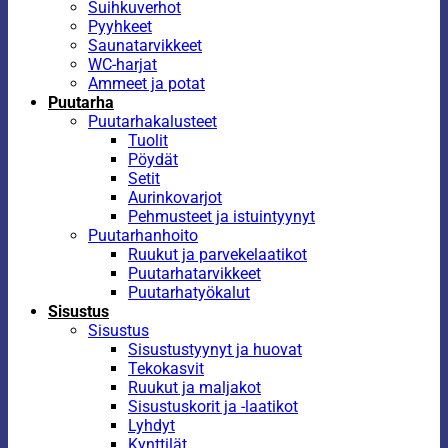
Suihkuverhot
Pyyhkeet
Saunatarvikkeet
WC-harjat
Ammeet ja potat
Puutarha
Puutarhakalusteet
Tuolit
Pöydät
Setit
Aurinkovarjot
Pehmusteet ja istuintyynyt
Puutarhanhoito
Ruukut ja parvekelaatikot
Puutarhatarvikkeet
Puutarhatyökalut
Sisustus
Sisustus
Sisustustyynyt ja huovat
Tekokasvit
Ruukut ja maljakot
Sisustuskorit ja -laatikot
Lyhdyt
Kynttilät