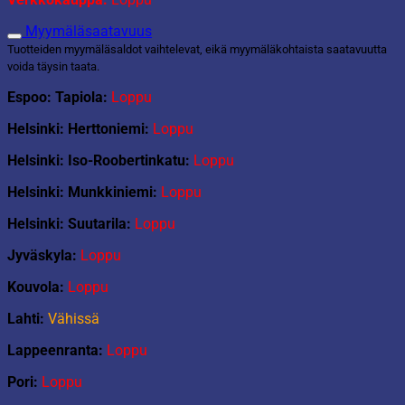
Myymäläsaatavuus
Tuotteiden myymäläsaldot vaihtelevat, eikä myymäläkohtaista saatavuutta
voida täysin taata.
Espoo: Tapiola:
Loppu
Helsinki: Herttoniemi:
Loppu
Helsinki: Iso-Roobertinkatu:
Loppu
Helsinki: Munkkiniemi:
Loppu
Helsinki: Suutarila:
Loppu
Jyväskyla:
Loppu
Kouvola:
Loppu
Lahti:
Vähissä
Lappeenranta:
Loppu
Pori:
Loppu