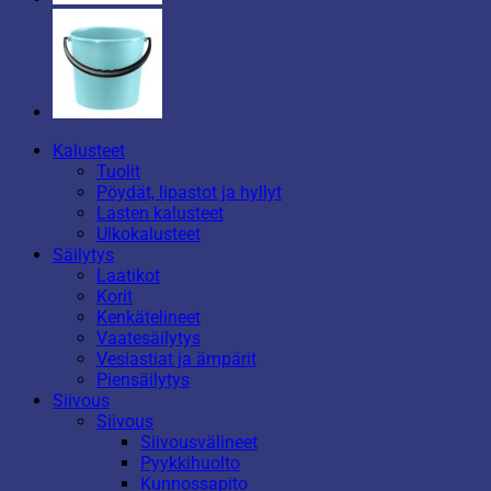
Kalusteet
Tuolit
Pöydät, lipastot ja hyllyt
Lasten kalusteet
Ulkokalusteet
Säilytys
Laatikot
Korit
Kenkätelineet
Vaatesäilytys
Vesiastiat ja ämpärit
Piensäilytys
Siivous
Siivous
Siivousvälineet
Pyykkihuolto
Kunnossapito