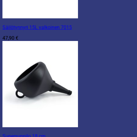
Säilötynnyri 15L valkoinen 7015
47,90
€
Supersuppilo 18 cm