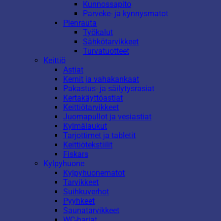
Kunnossapito
Parveke- ja kynnysmatot
Pienrauta
Työkalut
Sähkötarvikkeet
Turvatuotteet
Keittiö
Astiat
Kernit ja vahakankaat
Pakastus- ja säilytysrasiat
Kertakäyttöastiat
Keittiötarvikkeet
Juomapullot ja vesiastiat
Kylmälaukut
Tarjottimet ja tabletit
Keittiötekstiilit
Fiskars
Kylpyhuone
Kylpyhuonematot
Tarvikkeet
Suihkuverhot
Pyyhkeet
Saunatarvikkeet
WC-harjat