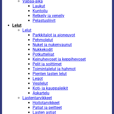
Vapaa-aika
Laukut
Kuntoilu
Retkeily ja veneily
Pelastusliivit
Lelut
Lelut
Parkkitalot ja ajoneuvot
Pehmolelut
Nuket ja nukenvaunut
Nukkekodit
Potkuttelijat
Keinuhevoset ja keppihevoset
Pelit ja soittimet
Toimintalelut ja hahmot
Pienten lasten lelut
Legot
Vesilelut
Koti- ja kauppaleikit
Askartelu
Lastentarvikkeet
Hoitotarvikkeet
Patjat ja peitteet
Lasten astiat