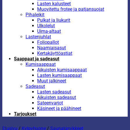
Lasten kalusteet
Muovitettu frotee ja patjansuojat
Pihaleikit
Pulkat ja liukurit
Ulkolelut
Uima-altaat
Lastenjuhlat
Foliopallot
Naamiaisasut
Kertakäyttöastiat
Saappaat ja sadeasut
Kumisaappaat
Aikuisten kumisaappaat
Lasten kumisaappaat
Muut jalkineet
Sadeasut
Lasten sadeasut
Aikuisten sadeasut
Sateenvarjot
Käsineet ja päähineet
Tarjoukset
Etusivu
/
Kylpyhuone
/
Saunatarvikkeet