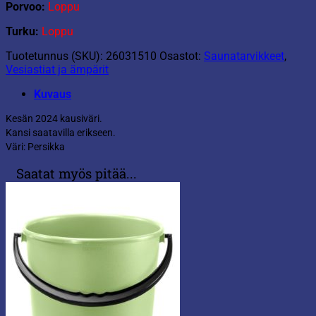
Porvoo:
Loppu
Turku:
Loppu
Tuotetunnus (SKU):
26031510
Osastot:
Saunatarvikkeet
,
Vesiastiat ja ämpärit
Kuvaus
Kesän 2024 kausiväri.
Kansi saatavilla erikseen.
Väri: Persikka
Saatat myös pitää...