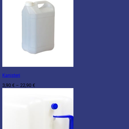
Kanisteri
Hintaluokka:
3,90
€
–
22,90
€
3,90 €
-
22,90 €