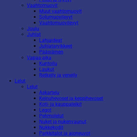
Vaahtomuovit
Muut vaahtomuovit
Solumuovilevyt
Vaahtomuovilevyt
Joulu
Juhlat
Lahjaideat
Juhlatarvikkeet
Pääsiäinen
Vapaa-aika
Kuntoilu
Laukut
Retkeily ja veneily
Lelut
Lelut
Askartelu
Keinuhevoset ja keppihevoset
Koti- ja kauppaleikit
Legot
Pehmolelut
Nuket ja nukenvaunut
Nukkekodit
Parkkitalot ja ajoneuvot