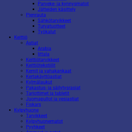
Parveke- ja kynnysmatot
Jätteiden käsittely
Pienrauta
Sähkötarvikkeet
Turvatuotteet
Työkalut
Keittiö
Astiat
Arabia
Iittala
Keittiötarvikkeet
Keittiötekstiilit
Kernit ja vahakankaat
Kertakäyttöastiat
Kylmälaukut
Pakastus- ja säilytysrasiat
Tarjottimet ja tabletit
Juomapullot ja vesiastiat
Fiskars
Kylpyhuone
Tarvikkeet
Kylpyhuonematot
Pyyhkeet