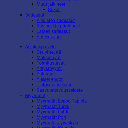
Muut jalkineet
Sukat
Sadeasut
Aikuisten sadeasut
Käsineet ja päähineet
Lasten sadeasut
Sateenvarjot
Asiakaspalvelu
Ota yhteyttä
Maksutavat
Toimitustavat
Yritysmyynti
Palautus
Yleiset ehdot
Tietosuojaseloste
Saavutettavuusseloste
Myymälät
Myymälät Espoo Tapiola
Myymälät Turku
Myymälät Lahti
Myymälät Pori
Myymälät Jyväskylä