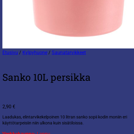
Etusivu
/
Kylpyhuone
/
Saunatarvikkeet
Sanko 10L persikka
2,90
€
Laadukas, elintarvikekelpoinen 10 litran sanko sopii kodin moniin eri
käyttötarpeisiin niin ulkona kuin sisätiloissa.
Verkkokauppa:
Loppu