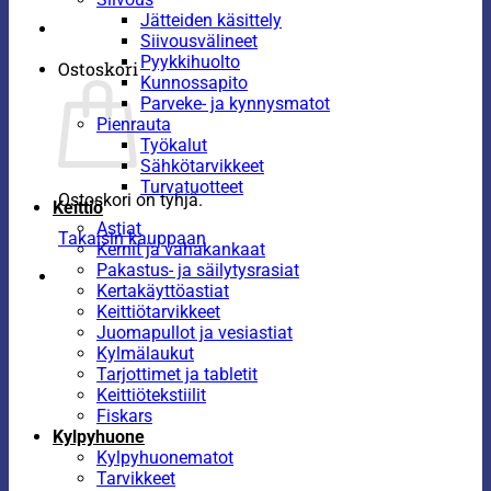
Jätteiden käsittely
Siivousvälineet
Pyykkihuolto
Ostoskori
Kunnossapito
Parveke- ja kynnysmatot
Pienrauta
Työkalut
Sähkötarvikkeet
Turvatuotteet
Ostoskori on tyhjä.
Keittiö
Astiat
Takaisin kauppaan
Kernit ja vahakankaat
Pakastus- ja säilytysrasiat
Kertakäyttöastiat
Keittiötarvikkeet
Juomapullot ja vesiastiat
Kylmälaukut
Tarjottimet ja tabletit
Keittiötekstiilit
Fiskars
Kylpyhuone
Kylpyhuonematot
Tarvikkeet