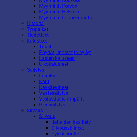
Myymälät Kouvola
Myymälät Porvoo
Myymälät Helsinki
Myymälät Lappeenranta
Historia
Työpaikat
Tiedotteet
Kalusteet
Tuolit
Pöydät, lipastot ja hyllyt
Lasten kalusteet
Ulkokalusteet
Säilytys
Laatikot
Korit
Kenkätelineet
Vaatesäilytys
Vesiastiat ja ämpärit
Piensäilytys
Siivous
Siivous
Jätteiden käsittely
Siivousvälineet
Pyykkihuolto