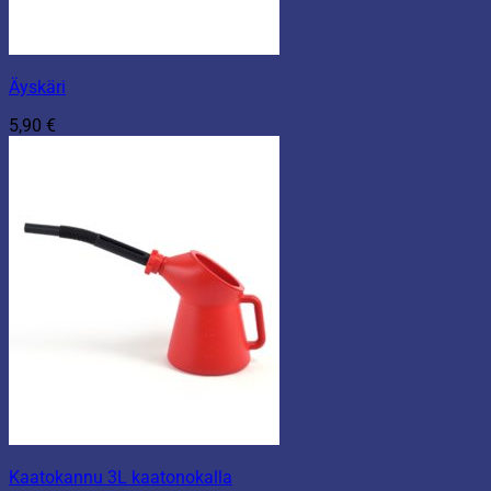
Äyskäri
5,90
€
Kaatokannu 3L kaatonokalla