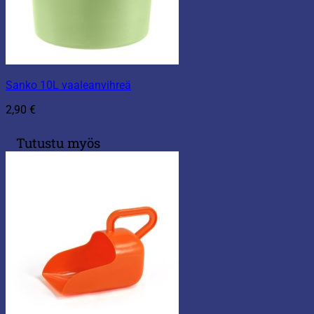
Sanko 10L vaaleanvihreä
2,90
€
Tutustu myös