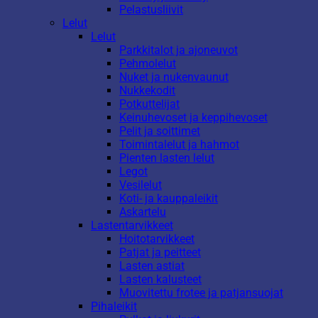
Pelastusliivit
Lelut
Lelut
Parkkitalot ja ajoneuvot
Pehmolelut
Nuket ja nukenvaunut
Nukkekodit
Potkuttelijat
Keinuhevoset ja keppihevoset
Pelit ja soittimet
Toimintalelut ja hahmot
Pienten lasten lelut
Legot
Vesilelut
Koti- ja kauppaleikit
Askartelu
Lastentarvikkeet
Hoitotarvikkeet
Patjat ja peitteet
Lasten astiat
Lasten kalusteet
Muovitettu frotee ja patjansuojat
Pihaleikit