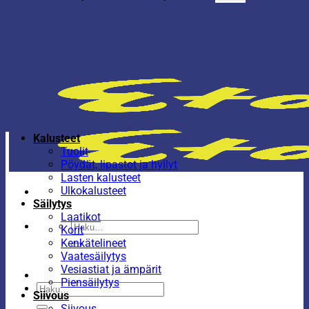
Kalusteet
Tuolit
Pöydät, lipastot ja hyllyt
Lasten kalusteet
Ulkokalusteet
Säilytys
Laatikot
Etsi:
Korit
Kenkätelineet
Vaatesäilytys
Vesiastiat ja ämpärit
Piensäilytys
Etsi:
Siivous
Siivous