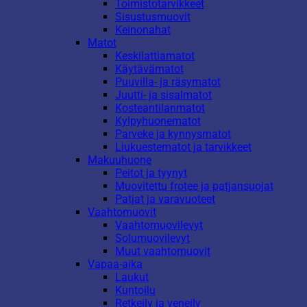
Toimistotarvikkeet
Sisustusmuovit
Keinonahat
Matot
Keskilattiamatot
Käytävämatot
Puuvilla- ja räsymatot
Juutti- ja sisalmatot
Kosteantilanmatot
Kylpyhuonematot
Parveke ja kynnysmatot
Liukuestematot ja tarvikkeet
Makuuhuone
Peitot ja tyynyt
Muovitettu frotee ja patjansuojat
Patjat ja varavuoteet
Vaahtomuovit
Vaahtomuovilevyt
Solumuovilevyt
Muut vaahtomuovit
Vapaa-aika
Laukut
Kuntoilu
Retkeily ja veneily