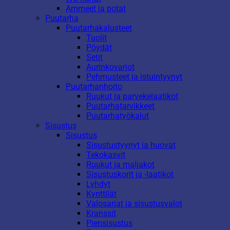
Ammeet ja potat
Puutarha
Puutarhakalusteet
Tuolit
Pöydät
Setit
Aurinkovarjot
Pehmusteet ja istuintyynyt
Puutarhanhoito
Ruukut ja parvekelaatikot
Puutarhatarvikkeet
Puutarhatyökalut
Sisustus
Sisustus
Sisustustyynyt ja huovat
Tekokasvit
Ruukut ja maljakot
Sisustuskorit ja -laatikot
Lyhdyt
Kynttilät
Valosarjat ja sisustusvalot
Kranssit
Piensisustus