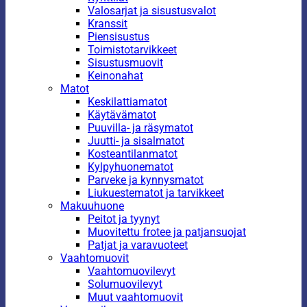
Valosarjat ja sisustusvalot
Kranssit
Piensisustus
Toimistotarvikkeet
Sisustusmuovit
Keinonahat
Matot
Keskilattiamatot
Käytävämatot
Puuvilla- ja räsymatot
Juutti- ja sisalmatot
Kosteantilanmatot
Kylpyhuonematot
Parveke ja kynnysmatot
Liukuestematot ja tarvikkeet
Makuuhuone
Peitot ja tyynyt
Muovitettu frotee ja patjansuojat
Patjat ja varavuoteet
Vaahtomuovit
Vaahtomuovilevyt
Solumuovilevyt
Muut vaahtomuovit