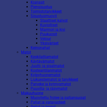
Kranssit
Piensisustus
Toimistotarvikkeet
Sisustusmuovit
Staattiset kalvot
Kuviolliset
Marmori ja kivi
Puukuosit
Velour
Yksiväriset
Keinonahat
Matot
Keskilattiamatot
Käytävämatot
Juutti- ja sisalmatot
Kosteantilanmatot
Kylpyhuonematot
Liukuestematot ja tarvikkeet
Parveke ja kynnysmatot
Puuvilla- ja räsymatot
Makuuhuone
Muovitettu frotee ja patjansuojat
Patjat ja varavuoteet
Peitot ja tyynyt