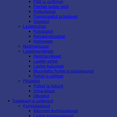
Pelit ja soittimet
Pienten lasten lelut
Potkuttelijat
Toimintalelut ja hahmot
Vesilelut
Lastenjuhlat
Foliopallot
Kertakäyttöastiat
Halloween
Naamiaisasut
Lastentarvikkeet
Hoitotarvikkeet
Lasten astiat
Lasten kalusteet
Muovitettu frotee ja patjansuojat
Patjat ja peitteet
Pihaleikit
Pulkat ja liukurit
Uima-altaat
Ulkolelut
Saappaat ja sadeasut
Kumisaappaat
Aikuisten kumisaappaat
Lasten kumisaappaat