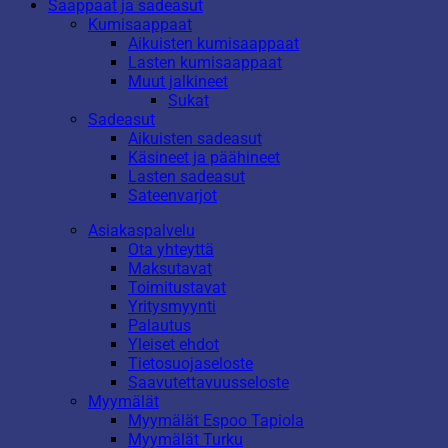
Saappaat ja sadeasut
Kumisaappaat
Aikuisten kumisaappaat
Lasten kumisaappaat
Muut jalkineet
Sukat
Sadeasut
Aikuisten sadeasut
Käsineet ja päähineet
Lasten sadeasut
Sateenvarjot
Asiakaspalvelu
Ota yhteyttä
Maksutavat
Toimitustavat
Yritysmyynti
Palautus
Yleiset ehdot
Tietosuojaseloste
Saavutettavuusseloste
Myymälät
Myymälät Espoo Tapiola
Myymälät Turku