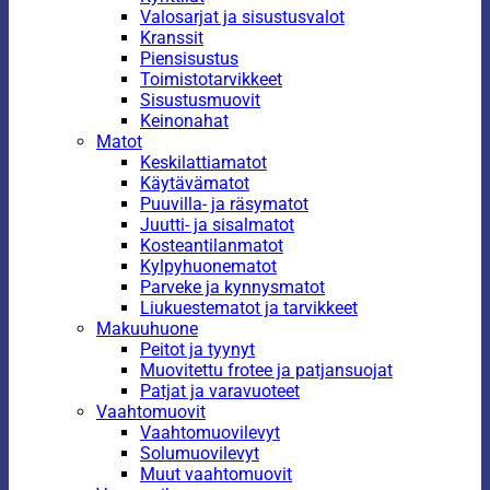
Valosarjat ja sisustusvalot
Kranssit
Piensisustus
Toimistotarvikkeet
Sisustusmuovit
Keinonahat
Matot
Keskilattiamatot
Käytävämatot
Puuvilla- ja räsymatot
Juutti- ja sisalmatot
Kosteantilanmatot
Kylpyhuonematot
Parveke ja kynnysmatot
Liukuestematot ja tarvikkeet
Makuuhuone
Peitot ja tyynyt
Muovitettu frotee ja patjansuojat
Patjat ja varavuoteet
Vaahtomuovit
Vaahtomuovilevyt
Solumuovilevyt
Muut vaahtomuovit