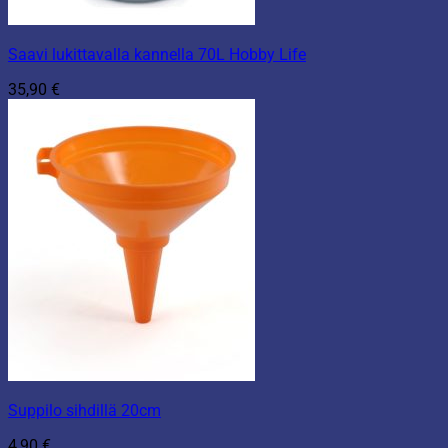
Saavi lukittavalla kannella 70L Hobby Life
35,90
€
Suppilo sihdillä 20cm
4,90
€