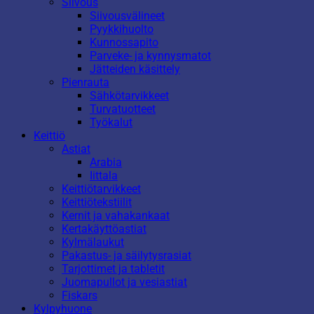
Siivous
Siivousvälineet
Pyykkihuolto
Kunnossapito
Parveke- ja kynnysmatot
Jätteiden käsittely
Pienrauta
Sähkötarvikkeet
Turvatuotteet
Työkalut
Keittiö
Astiat
Arabia
Iittala
Keittiötarvikkeet
Keittiötekstiilit
Kernit ja vahakankaat
Kertakäyttöastiat
Kylmälaukut
Pakastus- ja säilytysrasiat
Tarjottimet ja tabletit
Juomapullot ja vesiastiat
Fiskars
Kylpyhuone