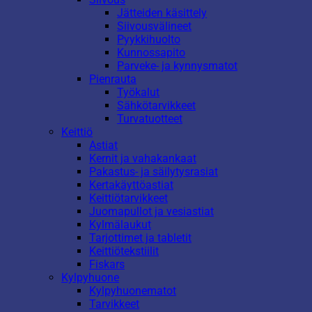
Jätteiden käsittely
Siivousvälineet
Pyykkihuolto
Kunnossapito
Parveke- ja kynnysmatot
Pienrauta
Työkalut
Sähkötarvikkeet
Turvatuotteet
Keittiö
Astiat
Kernit ja vahakankaat
Pakastus- ja säilytysrasiat
Kertakäyttöastiat
Keittiötarvikkeet
Juomapullot ja vesiastiat
Kylmälaukut
Tarjottimet ja tabletit
Keittiötekstiilit
Fiskars
Kylpyhuone
Kylpyhuonematot
Tarvikkeet