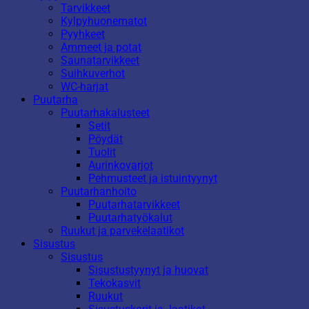
Tarvikkeet
Kylpyhuonematot
Pyyhkeet
Ammeet ja potat
Saunatarvikkeet
Suihkuverhot
WC-harjat
Puutarha
Puutarhakalusteet
Setit
Pöydät
Tuolit
Aurinkovarjot
Pehmusteet ja istuintyynyt
Puutarhanhoito
Puutarhatarvikkeet
Puutarhatyökalut
Ruukut ja parvekelaatikot
Sisustus
Sisustus
Sisustustyynyt ja huovat
Tekokasvit
Ruukut