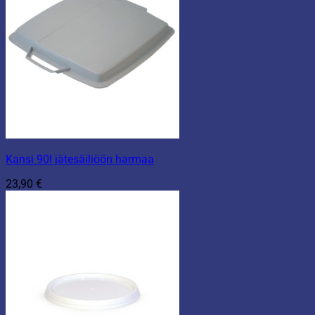
Kansi 90l jätesäiliöön harmaa
23,90
€