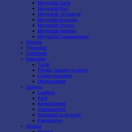
Myymälät Lahti
Myymälät Pori
Myymälät Jyväskylä
Myymälät Kouvola
Myymälät Porvoo
Myymälät Helsinki
Myymälät Lappeenranta
Historia
Työpaikat
Tiedotteet
Kalusteet
Tuolit
Pöydät, lipastot ja hyllyt
Lasten kalusteet
Ulkokalusteet
Säilytys
Laatikot
Korit
Kenkätelineet
Vaatesäilytys
Vesiastiat ja ämpärit
Piensäilytys
Siivous
Siivous