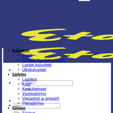
Kalusteet
Tuolit
Pöydät, lipastot ja hyllyt
Lasten kalusteet
Ulkokalusteet
Säilytys
Laatikot
Etsi:
Korit
Kenkätelineet
Vaatesäilytys
Vesiastiat ja ämpärit
Piensäilytys
Etsi:
Siivous
Siivous