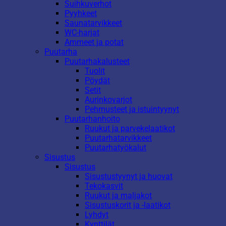
Suihkuverhot
Pyyhkeet
Saunatarvikkeet
WC-harjat
Ammeet ja potat
Puutarha
Puutarhakalusteet
Tuolit
Pöydät
Setit
Aurinkovarjot
Pehmusteet ja istuintyynyt
Puutarhanhoito
Ruukut ja parvekelaatikot
Puutarhatarvikkeet
Puutarhatyökalut
Sisustus
Sisustus
Sisustustyynyt ja huovat
Tekokasvit
Ruukut ja maljakot
Sisustuskorit ja -laatikot
Lyhdyt
Kynttilät