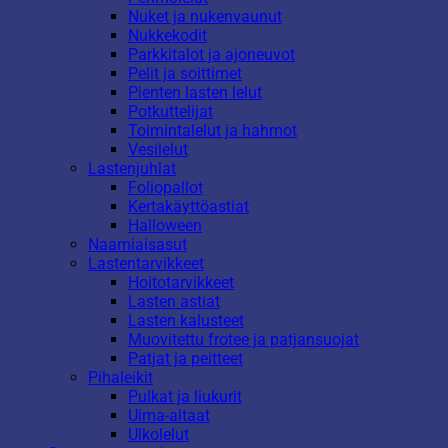
Nuket ja nukenvaunut
Nukkekodit
Parkkitalot ja ajoneuvot
Pelit ja soittimet
Pienten lasten lelut
Potkuttelijat
Toimintalelut ja hahmot
Vesilelut
Lastenjuhlat
Foliopallot
Kertakäyttöastiat
Halloween
Naamiaisasut
Lastentarvikkeet
Hoitotarvikkeet
Lasten astiat
Lasten kalusteet
Muovitettu frotee ja patjansuojat
Patjat ja peitteet
Pihaleikit
Pulkat ja liukurit
Uima-altaat
Ulkolelut