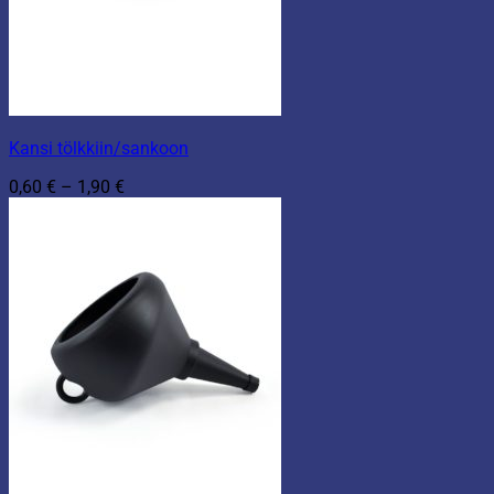
Kansi tölkkiin/sankoon
Hintaluokka:
0,60
€
–
1,90
€
0,60 €
-
1,90 €