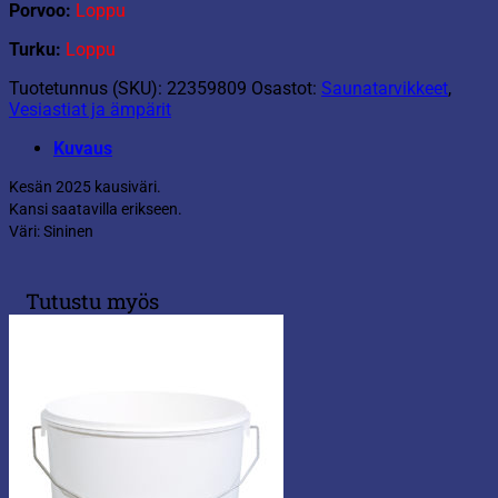
Porvoo:
Loppu
Turku:
Loppu
Tuotetunnus (SKU):
22359809
Osastot:
Saunatarvikkeet
,
Vesiastiat ja ämpärit
Kuvaus
Kesän 2025 kausiväri.
Kansi saatavilla erikseen.
Väri: Sininen
Tutustu myös