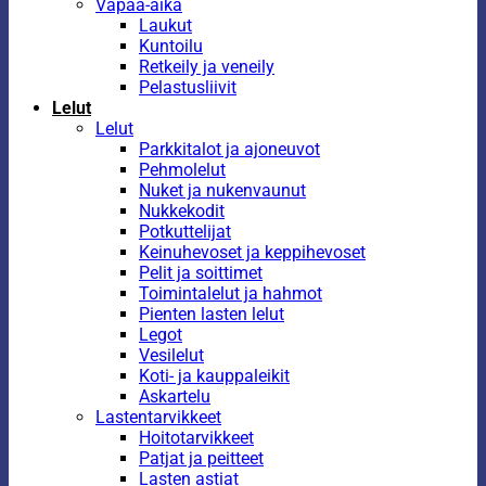
Vapaa-aika
Laukut
Kuntoilu
Retkeily ja veneily
Pelastusliivit
Lelut
Lelut
Parkkitalot ja ajoneuvot
Pehmolelut
Nuket ja nukenvaunut
Nukkekodit
Potkuttelijat
Keinuhevoset ja keppihevoset
Pelit ja soittimet
Toimintalelut ja hahmot
Pienten lasten lelut
Legot
Vesilelut
Koti- ja kauppaleikit
Askartelu
Lastentarvikkeet
Hoitotarvikkeet
Patjat ja peitteet
Lasten astiat