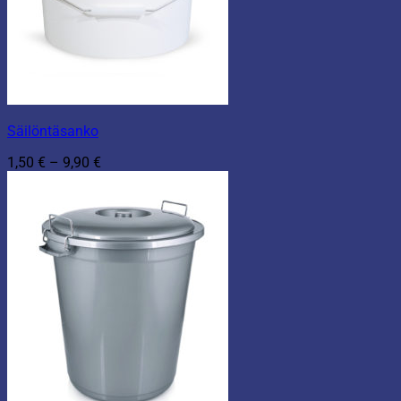
Säilöntäsanko
Hintaluokka:
1,50
€
–
9,90
€
1,50 €
-
9,90 €