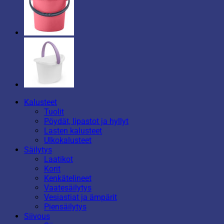
Kalusteet
Tuolit
Pöydät, lipastot ja hyllyt
Lasten kalusteet
Ulkokalusteet
Säilytys
Laatikot
Korit
Kenkätelineet
Vaatesäilytys
Vesiastiat ja ämpärit
Piensäilytys
Siivous