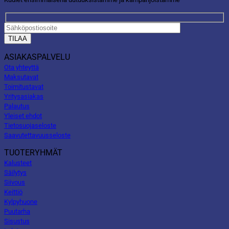
ASIAKASPALVELU
Ota yhteyttä
Maksutavat
Toimitustavat
Yritysasiakas
Palautus
Yleiset ehdot
Tietosuojaseloste
Saavutettavuusseloste
TUOTERYHMÄT
Kalusteet
Säilytys
Siivous
Keittiö
Kylpyhuone
Puutarha
Sisustus