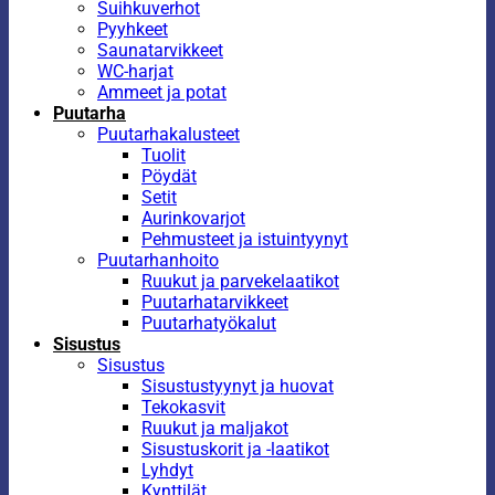
Suihkuverhot
Pyyhkeet
Saunatarvikkeet
WC-harjat
Ammeet ja potat
Puutarha
Puutarhakalusteet
Tuolit
Pöydät
Setit
Aurinkovarjot
Pehmusteet ja istuintyynyt
Puutarhanhoito
Ruukut ja parvekelaatikot
Puutarhatarvikkeet
Puutarhatyökalut
Sisustus
Sisustus
Sisustustyynyt ja huovat
Tekokasvit
Ruukut ja maljakot
Sisustuskorit ja -laatikot
Lyhdyt
Kynttilät