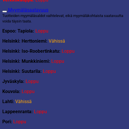
Myymäläsaatavuus
Tuotteiden myymäläsaldot vaihtelevat, eikä myymäläkohtaista saatavuutta
voida täysin taata.
Espoo: Tapiola:
Loppu
Helsinki: Herttoniemi:
Vähissä
Helsinki: Iso-Roobertinkatu:
Loppu
Helsinki: Munkkiniemi:
Loppu
Helsinki: Suutarila:
Loppu
Jyväskyla:
Loppu
Kouvola:
Loppu
Lahti:
Vähissä
Lappeenranta:
Loppu
Pori:
Loppu