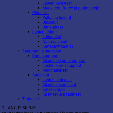
Lasten kalusteet
Muovitettu frotee ja patjansuojat
Pihaleikit
Pulkat ja liukurit
Ulkolelut
Uima-altaat
Lastenjuhlat
Foliopallot
Naamiaisasut
Kertakäyttöastiat
Saappaat ja sadeasut
Kumisaappaat
Aikuisten kumisaappaat
Lasten kumisaappaat
Muut jalkineet
Sadeasut
Lasten sadeasut
Aikuisten sadeasut
Sateenvarjot
Käsineet ja päähineet
Tarjoukset
TILAA UUTISKIRJE
Kuulet ensimmäisenä uutuuksistamme ja kampanjoistamme