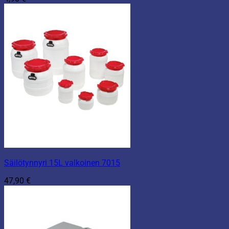
Säilötynnyri 15L valkoinen 7015
47,90
€