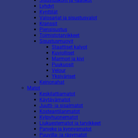
Sisustuskorit ja -laatikot
Lyhdyt
Kynttilät
Valosarjat ja sisustusvalot
Kranssit
Piensisustus
Toimistotarvikkeet
Sisustusmuovit
Staattiset kalvot
Kuviolliset
Marmori ja kivi
Puukuosit
Velour
Yksiväriset
Keinonahat
Matot
Keskilattiamatot
Käytävämatot
Juutti- ja sisalmatot
Kosteantilanmatot
Kylpyhuonematot
Liukuestematot ja tarvikkeet
Parveke ja kynnysmatot
Puuvilla- ja räsymatot