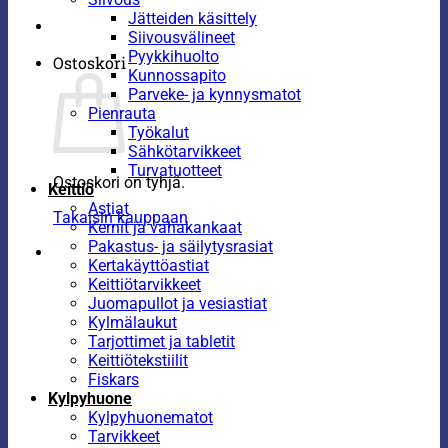
Jätteiden käsittely
Siivousvälineet
Pyykkihuolto
Ostoskori
Kunnossapito
Parveke- ja kynnysmatot
Pienrauta
Työkalut
Sähkötarvikkeet
Turvatuotteet
Ostoskori on tyhjä.
Keittiö
Astiat
Takaisin kauppaan
Kernit ja vahakankaat
Pakastus- ja säilytysrasiat
Kertakäyttöastiat
Keittiötarvikkeet
Juomapullot ja vesiastiat
Kylmälaukut
Tarjottimet ja tabletit
Keittiötekstiilit
Fiskars
Kylpyhuone
Kylpyhuonematot
Tarvikkeet