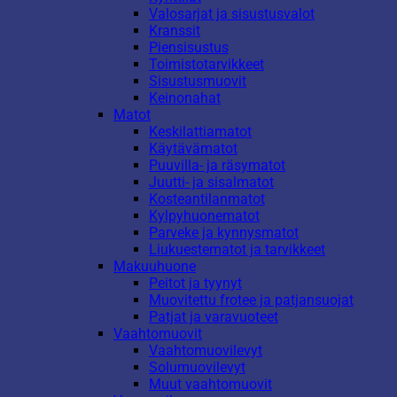
Valosarjat ja sisustusvalot
Kranssit
Piensisustus
Toimistotarvikkeet
Sisustusmuovit
Keinonahat
Matot
Keskilattiamatot
Käytävämatot
Puuvilla- ja räsymatot
Juutti- ja sisalmatot
Kosteantilanmatot
Kylpyhuonematot
Parveke ja kynnysmatot
Liukuestematot ja tarvikkeet
Makuuhuone
Peitot ja tyynyt
Muovitettu frotee ja patjansuojat
Patjat ja varavuoteet
Vaahtomuovit
Vaahtomuovilevyt
Solumuovilevyt
Muut vaahtomuovit