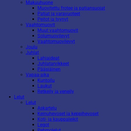
Makuuhuone
Muovitettu frotee ja patjansuojat
Patjat ja varavuoteet
Peitot ja tyynyt
Vaahtomuovit
Muut vaahtomuovit
Solumuovilevyt
Vaahtomuovilevyt
Joulu
Juhlat
Lahjaideat
Juhlatarvikkeet
Pääsiäinen
Vapaa-aika
Kuntoilu
Laukut
Retkeily ja veneily
Lelut
Lelut
Askartelu
Keinuhevoset ja keppihevoset
Koti- ja kauppaleikit
Legot
Pehmolelut