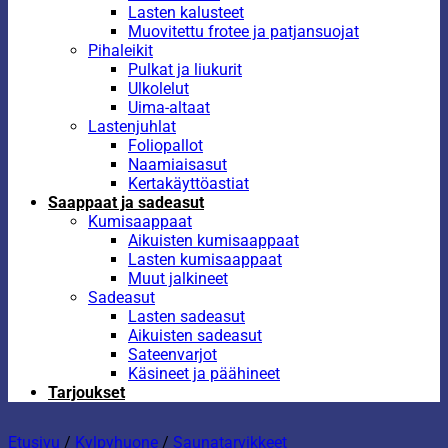
Lasten kalusteet
Muovitettu frotee ja patjansuojat
Pihaleikit
Pulkat ja liukurit
Ulkolelut
Uima-altaat
Lastenjuhlat
Foliopallot
Naamiaisasut
Kertakäyttöastiat
Saappaat ja sadeasut
Kumisaappaat
Aikuisten kumisaappaat
Lasten kumisaappaat
Muut jalkineet
Sadeasut
Lasten sadeasut
Aikuisten sadeasut
Sateenvarjot
Käsineet ja päähineet
Tarjoukset
Etusivu
/
Kylpyhuone
/
Saunatarvikkeet