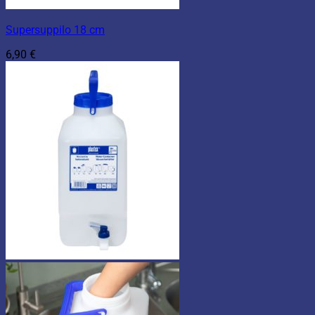
Supersuppilo 18 cm
6,90
€