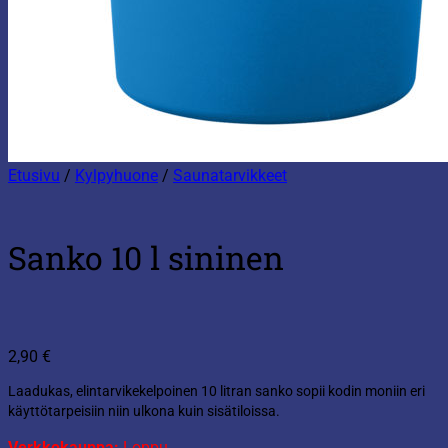
Etusivu
/
Kylpyhuone
/
Saunatarvikkeet
Sanko 10 l sininen
2,90
€
Laadukas, elintarvikekelpoinen 10 litran sanko sopii kodin moniin eri
käyttötarpeisiin niin ulkona kuin sisätiloissa.
Verkkokauppa:
Loppu