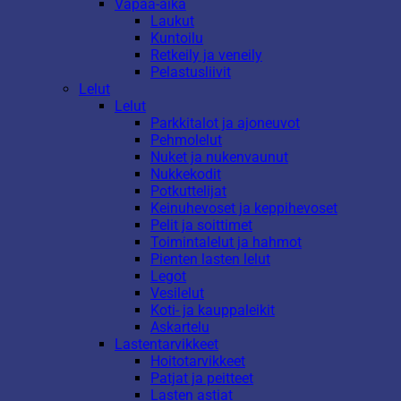
Vapaa-aika
Laukut
Kuntoilu
Retkeily ja veneily
Pelastusliivit
Lelut
Lelut
Parkkitalot ja ajoneuvot
Pehmolelut
Nuket ja nukenvaunut
Nukkekodit
Potkuttelijat
Keinuhevoset ja keppihevoset
Pelit ja soittimet
Toimintalelut ja hahmot
Pienten lasten lelut
Legot
Vesilelut
Koti- ja kauppaleikit
Askartelu
Lastentarvikkeet
Hoitotarvikkeet
Patjat ja peitteet
Lasten astiat