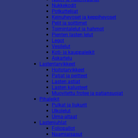
Nukkekodit
Potkuttelijat
Keinuhevoset ja keppihevoset
Pelit ja soittimet
Toimintalelut ja hahmot
Pienten lasten lelut
Legot
Vesilelut
Koti- ja kauppaleikit
Askartelu
Lastentarvikkeet
Hoitotarvikkeet
Patjat ja peitteet
Lasten astiat
Lasten kalusteet
Muovitettu frotee ja patjansuojat
Pihaleikit
Pulkat ja liukurit
Ulkolelut
Uima-altaat
Lastenjuhlat
Foliopallot
Naamiaisasut