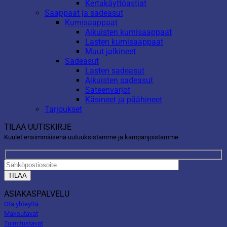
Kertakäyttöastiat
Saappaat ja sadeasut
Kumisaappaat
Aikuisten kumisaappaat
Lasten kumisaappaat
Muut jalkineet
Sadeasut
Lasten sadeasut
Aikuisten sadeasut
Sateenvarjot
Käsineet ja päähineet
Tarjoukset
TILAA UUTISKIRJE
Kuulet ensimmäisenä uutuuksistamme ja kampanjoistamme
ASIAKASPALVELU
Ota yhteyttä
Maksutavat
Toimitustavat