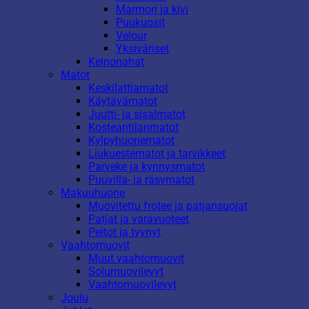
Marmori ja kivi
Puukuosit
Velour
Yksiväriset
Keinonahat
Matot
Keskilattiamatot
Käytävämatot
Juutti- ja sisalmatot
Kosteantilanmatot
Kylpyhuonematot
Liukuestematot ja tarvikkeet
Parveke ja kynnysmatot
Puuvilla- ja räsymatot
Makuuhuone
Muovitettu frotee ja patjansuojat
Patjat ja varavuoteet
Peitot ja tyynyt
Vaahtomuovit
Muut vaahtomuovit
Solumuovilevyt
Vaahtomuovilevyt
Joulu