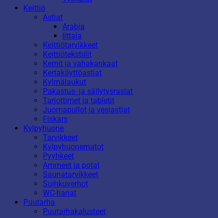
Keittiö
Astiat
Arabia
Iittala
Keittiötarvikkeet
Keittiötekstiilit
Kernit ja vahakankaat
Kertakäyttöastiat
Kylmälaukut
Pakastus- ja säilytysrasiat
Tarjottimet ja tabletit
Juomapullot ja vesiastiat
Fiskars
Kylpyhuone
Tarvikkeet
Kylpyhuonematot
Pyyhkeet
Ammeet ja potat
Saunatarvikkeet
Suihkuverhot
WC-harjat
Puutarha
Puutarhakalusteet