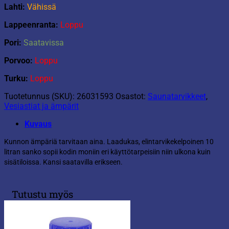
Lahti:
Vähissä
Lappeenranta:
Loppu
Pori:
Saatavissa
Porvoo:
Loppu
Turku:
Loppu
Tuotetunnus (SKU):
26031593
Osastot:
Saunatarvikkeet
,
Vesiastiat ja ämpärit
Kuvaus
Kunnon ämpäriä tarvitaan aina. Laadukas, elintarvikekelpoinen 10
litran sanko sopii kodin moniin eri käyttötarpeisiin niin ulkona kuin
sisätiloissa. Kansi saatavilla erikseen.
Tutustu myös