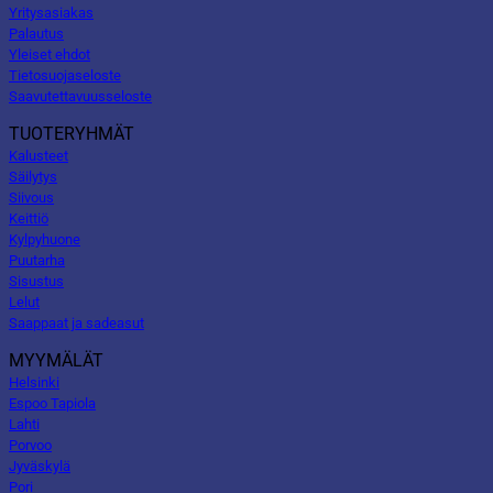
Yritysasiakas
Palautus
Yleiset ehdot
Tietosuojaseloste
Saavutettavuusseloste
TUOTERYHMÄT
Kalusteet
Säilytys
Siivous
Keittiö
Kylpyhuone
Puutarha
Sisustus
Lelut
Saappaat ja sadeasut
MYYMÄLÄT
Helsinki
Espoo Tapiola
Lahti
Porvoo
Jyväskylä
Pori