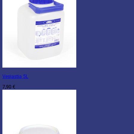
Vesiastia 5L
7,90
€