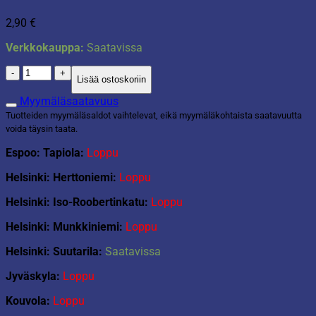
2,90
€
Verkkokauppa:
Saatavissa
Sanko
Lisää ostoskoriin
10L
akvamariini
Myymäläsaatavuus
määrä
Tuotteiden myymäläsaldot vaihtelevat, eikä myymäläkohtaista saatavuutta
voida täysin taata.
Espoo: Tapiola:
Loppu
Helsinki: Herttoniemi:
Loppu
Helsinki: Iso-Roobertinkatu:
Loppu
Helsinki: Munkkiniemi:
Loppu
Helsinki: Suutarila:
Saatavissa
Jyväskyla:
Loppu
Kouvola:
Loppu