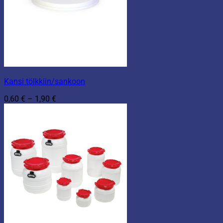
Kansi tölkkiin/sankoon
Hintaluokka:
0,60
€
–
1,90
€
0,60 €
-
1,90 €