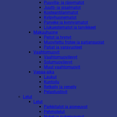
Puuvilla- ja räsymatot
Juutti- ja sisalmatot
Kosteantilanmatot
Kylpyhuonematot
Parveke ja kynnysmatot
Liukuestematot ja tarvikkeet
Makuuhuone
Peitot ja tyynyt
Muovitettu frotee ja patjansuojat
Patjat ja varavuoteet
Vaahtomuovit
Vaahtomuovilevyt
Solumuovilevyt
Muut vaahtomuovit
Vapaa-aika
Laukut
Kuntoilu
Retkeily ja veneily
Pelastusliivit
Lelut
Lelut
Parkkitalot ja ajoneuvot
Pehmolelut
Nuket ja nukenvaunut