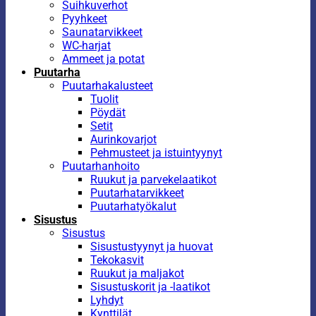
Suihkuverhot
Pyyhkeet
Saunatarvikkeet
WC-harjat
Ammeet ja potat
Puutarha
Puutarhakalusteet
Tuolit
Pöydät
Setit
Aurinkovarjot
Pehmusteet ja istuintyynyt
Puutarhanhoito
Ruukut ja parvekelaatikot
Puutarhatarvikkeet
Puutarhatyökalut
Sisustus
Sisustus
Sisustustyynyt ja huovat
Tekokasvit
Ruukut ja maljakot
Sisustuskorit ja -laatikot
Lyhdyt
Kynttilät