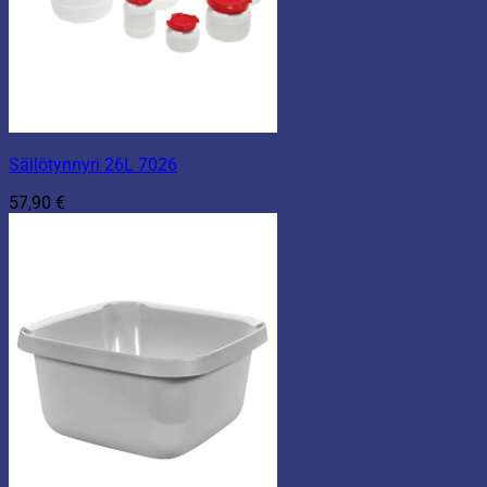
Säilötynnyri 26L 7026
57,90
€