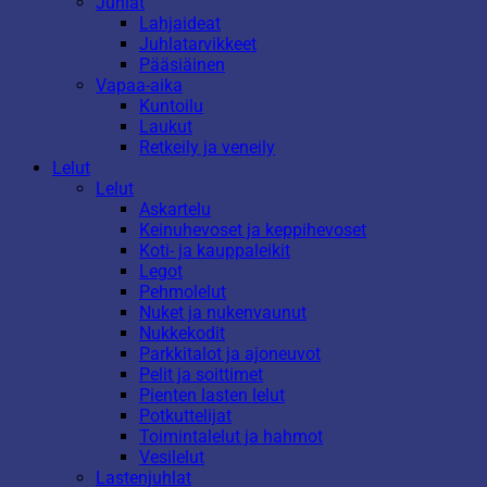
Juhlat
Lahjaideat
Juhlatarvikkeet
Pääsiäinen
Vapaa-aika
Kuntoilu
Laukut
Retkeily ja veneily
Lelut
Lelut
Askartelu
Keinuhevoset ja keppihevoset
Koti- ja kauppaleikit
Legot
Pehmolelut
Nuket ja nukenvaunut
Nukkekodit
Parkkitalot ja ajoneuvot
Pelit ja soittimet
Pienten lasten lelut
Potkuttelijat
Toimintalelut ja hahmot
Vesilelut
Lastenjuhlat