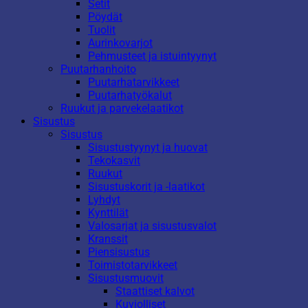
Setit
Pöydät
Tuolit
Aurinkovarjot
Pehmusteet ja istuintyynyt
Puutarhanhoito
Puutarhatarvikkeet
Puutarhatyökalut
Ruukut ja parvekelaatikot
Sisustus
Sisustus
Sisustustyynyt ja huovat
Tekokasvit
Ruukut
Sisustuskorit ja -laatikot
Lyhdyt
Kynttilät
Valosarjat ja sisustusvalot
Kranssit
Piensisustus
Toimistotarvikkeet
Sisustusmuovit
Staattiset kalvot
Kuviolliset