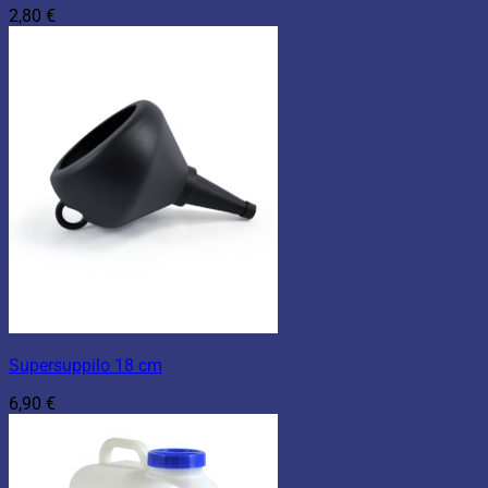
2,80
€
Supersuppilo 18 cm
6,90
€