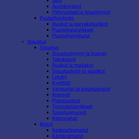
Setit
Aurinkovarjot
Pehmusteet ja istuintyynyt
Puutarhanhoito
Ruukut ja parvekelaatikot
Puutarhatarvikkeet
Puutarhatyökalut
Sisustus
Sisustus
Sisustustyynyt ja huovat
Tekokasvit
Ruukut ja maljakot
Sisustuskorit ja -laatikot
Lyhdyt
Kynttilät
Valosarjat ja sisustusvalot
Kranssit
Piensisustus
Toimistotarvikkeet
Sisustusmuovit
Keinonahat
Matot
Keskilattiamatot
Käytävämatot