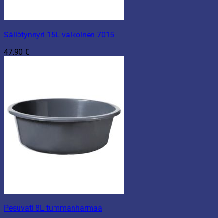
Säilötynnyri 15L valkoinen 7015
47,90
€
Pesuvati 8L tummanharmaa