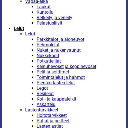
Vapaa-aika
Laukut
Kuntoilu
Retkeily ja veneily
Pelastusliivit
Lelut
Lelut
Parkkitalot ja ajoneuvot
Pehmolelut
Nuket ja nukenvaunut
Nukkekodit
Potkuttelijat
Keinuhevoset ja keppihevoset
Pelit ja soittimet
Toimintalelut ja hahmot
Pienten lasten lelut
Legot
Vesilelut
Koti- ja kauppaleikit
Askartelu
Lastentarvikkeet
Hoitotarvikkeet
Patjat ja peitteet
Lasten astiat