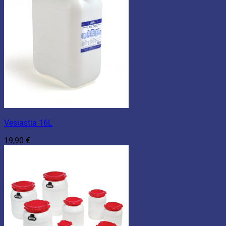
Vesiastia 16L
19,90
€