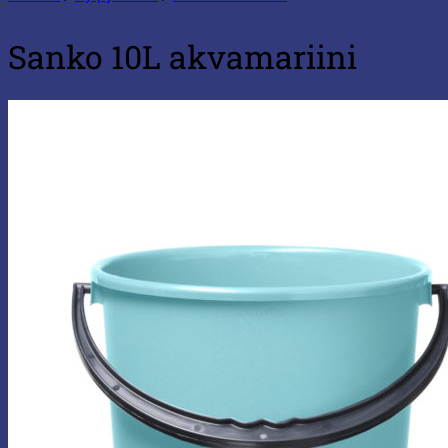
Sanko 10L akvamariini