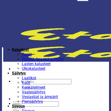
Kalusteet
Tuolit
Pöydät, lipastot ja hyllyt
Lasten kalusteet
Ulkokalusteet
Säilytys
Laatikot
Etsi:
Korit
Kenkätelineet
Vaatesäilytys
Vesiastiat ja ämpärit
Piensäilytys
Etsi:
Siivous
Siivous