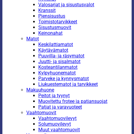
Valosarjat ja sisustusvalot
Kranssit
Piensisustus
Toimistotarvikkeet
Sisustusmuovit
Keinonahat
Matot
Keskilattiamatot
Käytävämatot
Puuvilla- ja räsymatot
Juutti- ja sisalmatot
Kosteantilanmatot
Kylpyhuonematot
Parveke ja kynnysmatot
Liukuestematot ja tarvikkeet
Makuuhuone
Peitot ja tyynyt
Muovitettu frotee ja patjansuojat
Patjat ja varavuoteet
Vaahtomuovit
Vaahtomuovilevyt
Solumuovilevyt
Muut vaahtomuovit