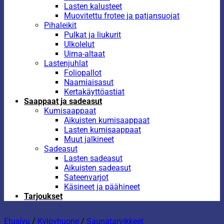
Lasten kalusteet
Muovitettu frotee ja patjansuojat
Pihaleikit
Pulkat ja liukurit
Ulkolelut
Uima-altaat
Lastenjuhlat
Foliopallot
Naamiaisasut
Kertakäyttöastiat
Saappaat ja sadeasut
Kumisaappaat
Aikuisten kumisaappaat
Lasten kumisaappaat
Muut jalkineet
Sadeasut
Lasten sadeasut
Aikuisten sadeasut
Sateenvarjot
Käsineet ja päähineet
Tarjoukset
Etusivu
/
Kylpyhuone
/
Saunatarvikkeet