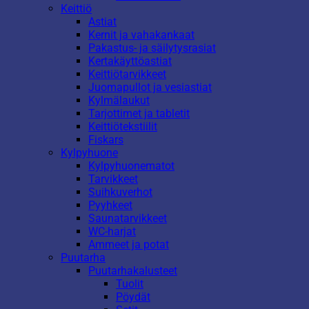
Keittiö
Astiat
Kernit ja vahakankaat
Pakastus- ja säilytysrasiat
Kertakäyttöastiat
Keittiötarvikkeet
Juomapullot ja vesiastiat
Kylmälaukut
Tarjottimet ja tabletit
Keittiötekstiilit
Fiskars
Kylpyhuone
Kylpyhuonematot
Tarvikkeet
Suihkuverhot
Pyyhkeet
Saunatarvikkeet
WC-harjat
Ammeet ja potat
Puutarha
Puutarhakalusteet
Tuolit
Pöydät