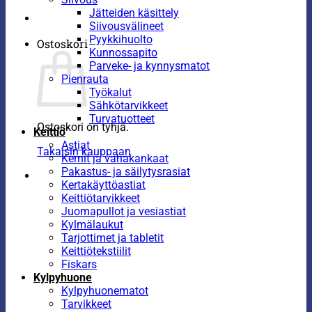
Jätteiden käsittely
Siivousvälineet
Pyykkihuolto
Ostoskori
Kunnossapito
Parveke- ja kynnysmatot
Pienrauta
Työkalut
Sähkötarvikkeet
Turvatuotteet
Ostoskori on tyhjä.
Keittiö
Astiat
Takaisin kauppaan
Kernit ja vahakankaat
Pakastus- ja säilytysrasiat
Kertakäyttöastiat
Keittiötarvikkeet
Juomapullot ja vesiastiat
Kylmälaukut
Tarjottimet ja tabletit
Keittiötekstiilit
Fiskars
Kylpyhuone
Kylpyhuonematot
Tarvikkeet