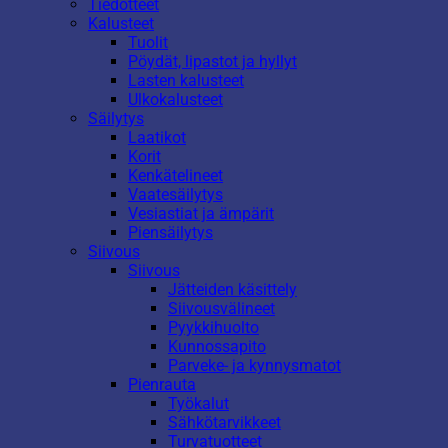
Tiedotteet
Kalusteet
Tuolit
Pöydät, lipastot ja hyllyt
Lasten kalusteet
Ulkokalusteet
Säilytys
Laatikot
Korit
Kenkätelineet
Vaatesäilytys
Vesiastiat ja ämpärit
Piensäilytys
Siivous
Siivous
Jätteiden käsittely
Siivousvälineet
Pyykkihuolto
Kunnossapito
Parveke- ja kynnysmatot
Pienrauta
Työkalut
Sähkötarvikkeet
Turvatuotteet