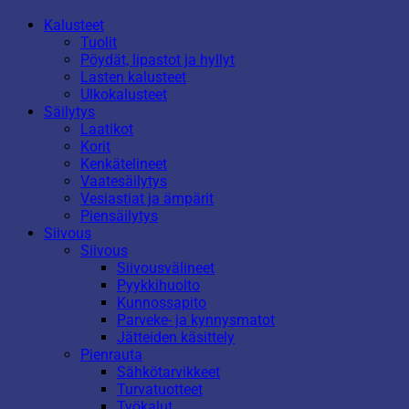
Kalusteet
Tuolit
Pöydät, lipastot ja hyllyt
Lasten kalusteet
Ulkokalusteet
Säilytys
Laatikot
Korit
Kenkätelineet
Vaatesäilytys
Vesiastiat ja ämpärit
Piensäilytys
Siivous
Siivous
Siivousvälineet
Pyykkihuolto
Kunnossapito
Parveke- ja kynnysmatot
Jätteiden käsittely
Pienrauta
Sähkötarvikkeet
Turvatuotteet
Työkalut