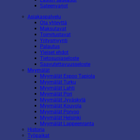
Sateenvarjot
Asiakaspalvelu
Ota yhteyttä
Maksutavat
Toimitustavat
Yritysmyynti
Palautus
Yleiset ehdot
Tietosuojaseloste
Saavutettavuusseloste
Myymälät
Myymälät Espoo Tapiola
Myymälät Turku
Myymälät Lahti
Myymälät Pori
Myymälät Jyväskylä
Myymälät Kouvola
Myymälät Porvoo
Myymälät Helsinki
Myymälät Lappeenranta
Historia
Työpaikat