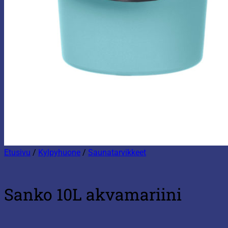
Etusivu
/
Kylpyhuone
/
Saunatarvikkeet
Sanko 10L akvamariini