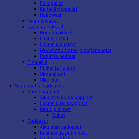
Foliopallot
Kertakäyttöastiat
Halloween
Naamiaisasut
Lastentarvikkeet
Hoitotarvikkeet
Lasten astiat
Lasten kalusteet
Muovitettu frotee ja patjansuojat
Patjat ja peitteet
Pihaleikit
Pulkat ja liukurit
Uima-altaat
Ulkolelut
Saappaat ja sadeasut
Kumisaappaat
Aikuisten kumisaappaat
Lasten kumisaappaat
Muut jalkineet
Sukat
Sadeasut
Aikuisten sadeasut
Käsineet ja päähineet
Lasten sadeasut