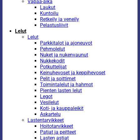
Vapaa-aika
Laukut
Kuntoilu
Retkeily ja veneily
Pelastusliivit
Lelut
Lelut
Parkkitalot ja ajoneuvot
Pehmolelut
Nuket ja nukenvaunut
Nukkekodit
Potkuttelijat
Keinuhevoset ja keppihevoset
Pelit ja soittimet
Toimintalelut ja hahmot
Pienten lasten lelut
Legot
Vesilelut
Koti- ja kauppaleikit
Askartelu
Lastentarvikkeet
Hoitotarvikkeet
Patjat ja peitteet
Lasten astiat