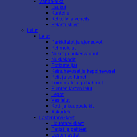
Vapaa-aika
Laukut
Kuntoilu
Retkeily ja veneily
Pelastusliivit
Lelut
Lelut
Parkkitalot ja ajoneuvot
Pehmolelut
Nuket ja nukenvaunut
Nukkekodit
Potkuttelijat
Keinuhevoset ja keppihevoset
Pelit ja soittimet
Toimintalelut ja hahmot
Pienten lasten lelut
Legot
Vesilelut
Koti- ja kauppaleikit
Askartelu
Lastentarvikkeet
Hoitotarvikkeet
Patjat ja peitteet
Lasten astiat