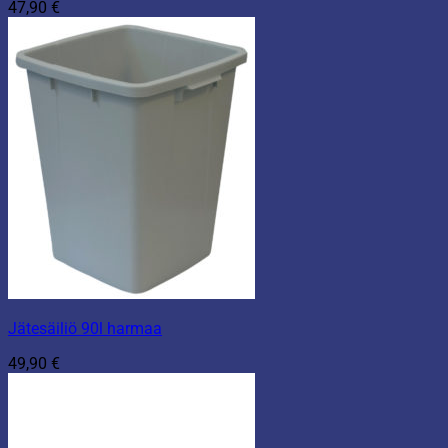
47,90
€
Jätesäiliö 90l harmaa
49,90
€