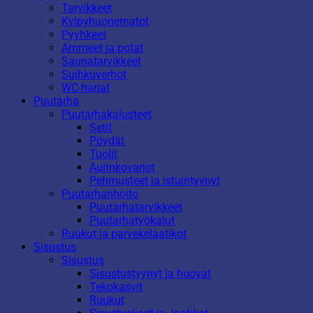
Tarvikkeet
Kylpyhuonematot
Pyyhkeet
Ammeet ja potat
Saunatarvikkeet
Suihkuverhot
WC-harjat
Puutarha
Puutarhakalusteet
Setit
Pöydät
Tuolit
Aurinkovarjot
Pehmusteet ja istuintyynyt
Puutarhanhoito
Puutarhatarvikkeet
Puutarhatyökalut
Ruukut ja parvekelaatikot
Sisustus
Sisustus
Sisustustyynyt ja huovat
Tekokasvit
Ruukut