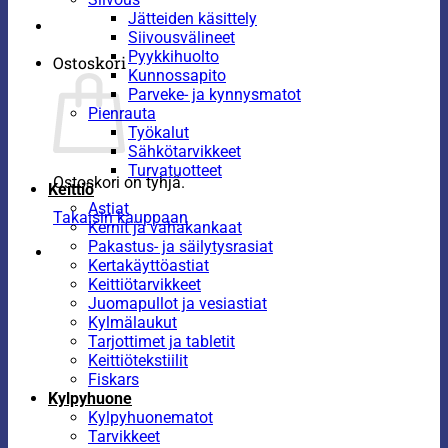
Jätteiden käsittely
Siivousvälineet
Pyykkihuolto
Ostoskori
Kunnossapito
Parveke- ja kynnysmatot
Pienrauta
Työkalut
Sähkötarvikkeet
Turvatuotteet
Ostoskori on tyhjä.
Keittiö
Astiat
Takaisin kauppaan
Kernit ja vahakankaat
Pakastus- ja säilytysrasiat
Kertakäyttöastiat
Keittiötarvikkeet
Juomapullot ja vesiastiat
Kylmälaukut
Tarjottimet ja tabletit
Keittiötekstiilit
Fiskars
Kylpyhuone
Kylpyhuonematot
Tarvikkeet