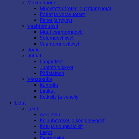
Makuuhuone
Muovitettu frotee ja patjansuojat
Patjat ja varavuoteet
Peitot ja tyynyt
Vaahtomuovit
Muut vaahtomuovit
Solumuovilevyt
Vaahtomuovilevyt
Joulu
Juhlat
Lahjaideat
Juhlatarvikkeet
Pääsiäinen
Vapaa-aika
Kuntoilu
Laukut
Retkeily ja veneily
Lelut
Lelut
Askartelu
Keinuhevoset ja keppihevoset
Koti- ja kauppaleikit
Legot
Pehmolelut