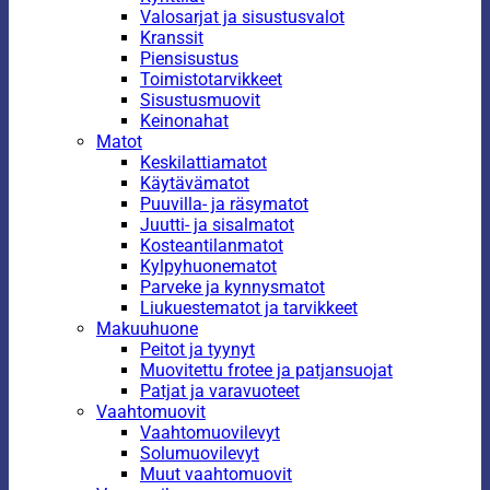
Valosarjat ja sisustusvalot
Kranssit
Piensisustus
Toimistotarvikkeet
Sisustusmuovit
Keinonahat
Matot
Keskilattiamatot
Käytävämatot
Puuvilla- ja räsymatot
Juutti- ja sisalmatot
Kosteantilanmatot
Kylpyhuonematot
Parveke ja kynnysmatot
Liukuestematot ja tarvikkeet
Makuuhuone
Peitot ja tyynyt
Muovitettu frotee ja patjansuojat
Patjat ja varavuoteet
Vaahtomuovit
Vaahtomuovilevyt
Solumuovilevyt
Muut vaahtomuovit