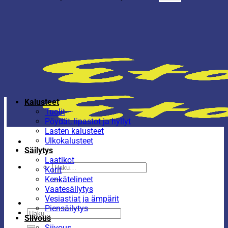
Kalusteet
Tuolit
Pöydät, lipastot ja hyllyt
Lasten kalusteet
Ulkokalusteet
Säilytys
Laatikot
Etsi:
Korit
Kenkätelineet
Vaatesäilytys
Vesiastiat ja ämpärit
Piensäilytys
Etsi:
Siivous
Siivous