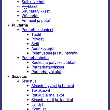
Suihkuverhot
Pyyhkeet
Saunatarvikkeet
WC-harjat
Ammeet ja potat
Puutarha
Puutarhakalusteet
Tuolit
Pöydät
Setit
Aurinkovarjot
Pehmusteet ja istuintyynyt
Puutarhanhoito
Ruukut ja parvekelaatikot
Puutarhatarvikkeet
Puutarhatyökalut
Sisustus
Sisustus
Sisustustyynyt ja huovat
Tekokasvit
Ruukut ja maljakot
Sisustuskorit ja -laatikot
Lyhdyt
Kynttilät