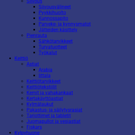
Siivous
Siivousvälineet
Pyykkihuolto
Kunnossapito
Parveke- ja kynnysmatot
Jätteiden käsittely
Pienrauta
Sähkötarvikkeet
Turvatuotteet
Työkalut
Keittiö
Astiat
Arabia
Iittala
Keittiötarvikkeet
Keittiötekstiilit
Kernit ja vahakankaat
Kertakäyttöastiat
Kylmälaukut
Pakastus- ja säilytysrasiat
Tarjottimet ja tabletit
Juomapullot ja vesiastiat
Fiskars
Kylpyhuone