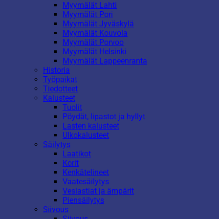
Myymälät Lahti
Myymälät Pori
Myymälät Jyväskylä
Myymälät Kouvola
Myymälät Porvoo
Myymälät Helsinki
Myymälät Lappeenranta
Historia
Työpaikat
Tiedotteet
Kalusteet
Tuolit
Pöydät, lipastot ja hyllyt
Lasten kalusteet
Ulkokalusteet
Säilytys
Laatikot
Korit
Kenkätelineet
Vaatesäilytys
Vesiastiat ja ämpärit
Piensäilytys
Siivous
Siivous