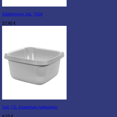
Säilötynnyri 26L 7026
57,90
€
Vati 12L Essentials nelikulmio
4,10
€