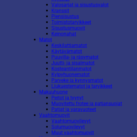
Valosarjat ja sisustusvalot
Kranssit
Piensisustus
Toimistotarvikkeet
Sisustusmuovit
Keinonahat
Matot
Keskilattiamatot
Käytävämatot
Puuvilla- ja räsymatot
Juutti- ja sisalmatot
Kosteantilanmatot
Kylpyhuonematot
Parveke ja kynnysmatot
Liukuestematot ja tarvikkeet
Makuuhuone
Peitot ja tyynyt
Muovitettu frotee ja patjansuojat
Patjat ja varavuoteet
Vaahtomuovit
Vaahtomuovilevyt
Solumuovilevyt
Muut vaahtomuovit