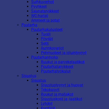
Suihkuverhot
Pyyhkeet
Saunatarvikkeet
WC-harjat
Ammeet ja potat
Puutarha
Puutarhakalusteet
Tuolit
Pöydät
Setit
Aurinkovarjot
Pehmusteet ja istuintyynyt
Puutarhanhoito
Ruukut ja parvekelaatikot
Puutarhatarvikkeet
Puutarhatyökalut
Sisustus
Sisustus
Sisustustyynyt ja huovat
Tekokasvit
Ruukut ja maljakot
Sisustuskorit ja -laatikot
Lyhdyt
Kynttilät