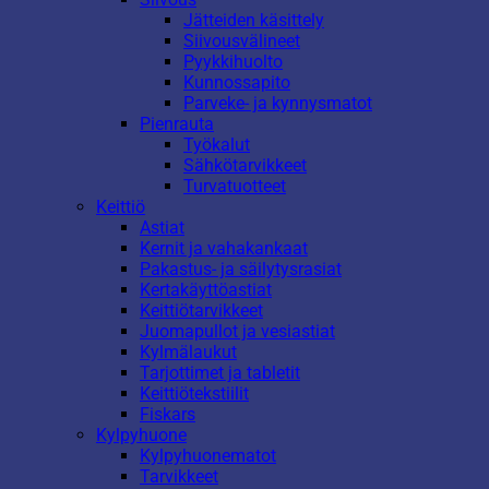
Jätteiden käsittely
Siivousvälineet
Pyykkihuolto
Kunnossapito
Parveke- ja kynnysmatot
Pienrauta
Työkalut
Sähkötarvikkeet
Turvatuotteet
Keittiö
Astiat
Kernit ja vahakankaat
Pakastus- ja säilytysrasiat
Kertakäyttöastiat
Keittiötarvikkeet
Juomapullot ja vesiastiat
Kylmälaukut
Tarjottimet ja tabletit
Keittiötekstiilit
Fiskars
Kylpyhuone
Kylpyhuonematot
Tarvikkeet