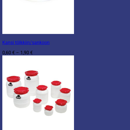
Kansi tölkkiin/sankoon
Hintaluokka:
0,60
€
–
1,90
€
0,60 €
-
1,90 €