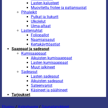
Lasten kalusteet
Muovitettu frotee ja patjansuojat
Pihaleikit
Pulkat ja liukurit
Ulkolelut
Uima-altaat
Lastenjuhlat
Foliopallot
Naamiaisasut
Kertakäyttöastiat
Saappaat ja sadeasut
Kumisaappaat
Aikuisten kumisaappaat
Lasten kumisaappaat
Muut jalkineet
Sadeasut
Lasten sadeasut
Aikuisten sadeasut
Sateenvarjot
Käsineet ja päähineet
Tarjoukset
Etusivu
/
Kylpyhuone
/
Saunatarvikkeet