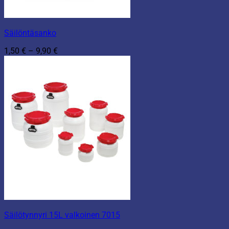
Säilöntäsanko
Hintaluokka:
1,50
€
–
9,90
€
1,50 €
-
9,90 €
Säilötynnyri 15L valkoinen 7015