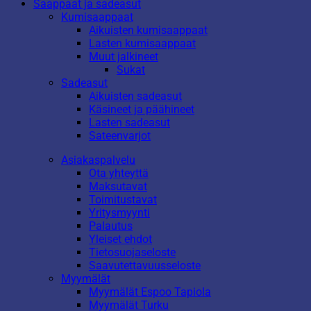
Saappaat ja sadeasut
Kumisaappaat
Aikuisten kumisaappaat
Lasten kumisaappaat
Muut jalkineet
Sukat
Sadeasut
Aikuisten sadeasut
Käsineet ja päähineet
Lasten sadeasut
Sateenvarjot
Asiakaspalvelu
Ota yhteyttä
Maksutavat
Toimitustavat
Yritysmyynti
Palautus
Yleiset ehdot
Tietosuojaseloste
Saavutettavuusseloste
Myymälät
Myymälät Espoo Tapiola
Myymälät Turku