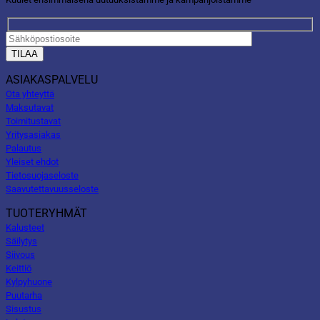
ASIAKASPALVELU
Ota yhteyttä
Maksutavat
Toimitustavat
Yritysasiakas
Palautus
Yleiset ehdot
Tietosuojaseloste
Saavutettavuusseloste
TUOTERYHMÄT
Kalusteet
Säilytys
Siivous
Keittiö
Kylpyhuone
Puutarha
Sisustus