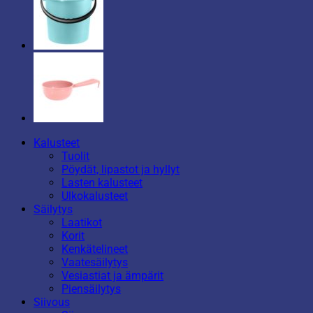
Kalusteet
Tuolit
Pöydät, lipastot ja hyllyt
Lasten kalusteet
Ulkokalusteet
Säilytys
Laatikot
Korit
Kenkätelineet
Vaatesäilytys
Vesiastiat ja ämpärit
Piensäilytys
Siivous