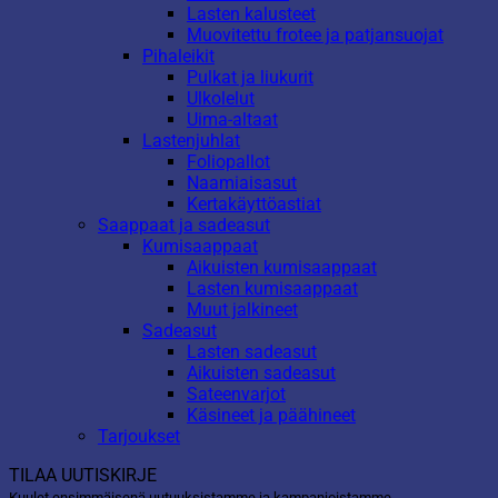
Lasten kalusteet
Muovitettu frotee ja patjansuojat
Pihaleikit
Pulkat ja liukurit
Ulkolelut
Uima-altaat
Lastenjuhlat
Foliopallot
Naamiaisasut
Kertakäyttöastiat
Saappaat ja sadeasut
Kumisaappaat
Aikuisten kumisaappaat
Lasten kumisaappaat
Muut jalkineet
Sadeasut
Lasten sadeasut
Aikuisten sadeasut
Sateenvarjot
Käsineet ja päähineet
Tarjoukset
TILAA UUTISKIRJE
Kuulet ensimmäisenä uutuuksistamme ja kampanjoistamme