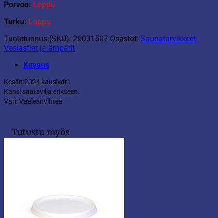
Porvoo:
Loppu
Turku:
Loppu
Tuotetunnus (SKU):
26031507
Osastot:
Saunatarvikkeet
,
Vesiastiat ja ämpärit
Kuvaus
Kesän 2024 kausiväri.
Kansi saatavilla erikseen.
Väri: Vaaleanvihreä
Tutustu myös