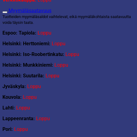
Myymäläsaatavuus
Tuotteiden myymäläsaldot vaihtelevat, eikä myymäläkohtaista saatavuutta
voida täysin taata.
Espoo: Tapiola:
Loppu
Helsinki: Herttoniemi:
Loppu
Helsinki: Iso-Roobertinkatu:
Loppu
Helsinki: Munkkiniemi:
Loppu
Helsinki: Suutarila:
Loppu
Jyväskyla:
Loppu
Kouvola:
Loppu
Lahti:
Loppu
Lappeenranta:
Loppu
Pori:
Loppu