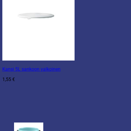
Kansi 5L sankoon valkoinen
1,55
€