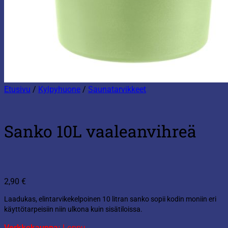
Etusivu
/
Kylpyhuone
/
Saunatarvikkeet
Sanko 10L vaaleanvihreä
2,90
€
Laadukas, elintarvikekelpoinen 10 litran sanko sopii kodin moniin eri
käyttötarpeisiin niin ulkona kuin sisätiloissa.
Verkkokauppa:
Loppu