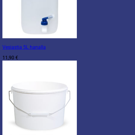
Vesiastia 5L hanalla
11,90
€