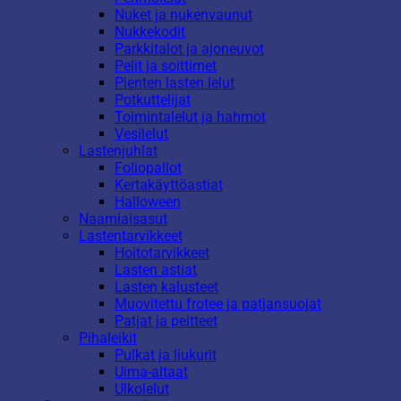
Nuket ja nukenvaunut
Nukkekodit
Parkkitalot ja ajoneuvot
Pelit ja soittimet
Pienten lasten lelut
Potkuttelijat
Toimintalelut ja hahmot
Vesilelut
Lastenjuhlat
Foliopallot
Kertakäyttöastiat
Halloween
Naamiaisasut
Lastentarvikkeet
Hoitotarvikkeet
Lasten astiat
Lasten kalusteet
Muovitettu frotee ja patjansuojat
Patjat ja peitteet
Pihaleikit
Pulkat ja liukurit
Uima-altaat
Ulkolelut