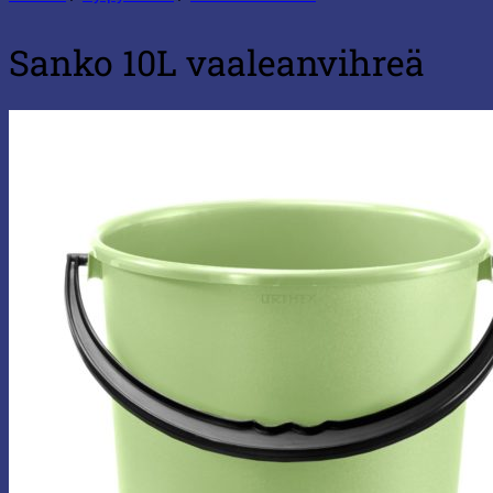
Sanko 10L vaaleanvihreä