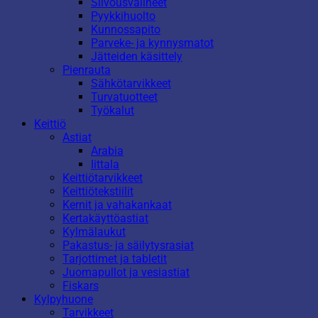
Siivousvälineet
Pyykkihuolto
Kunnossapito
Parveke- ja kynnysmatot
Jätteiden käsittely
Pienrauta
Sähkötarvikkeet
Turvatuotteet
Työkalut
Keittiö
Astiat
Arabia
Iittala
Keittiötarvikkeet
Keittiötekstiilit
Kernit ja vahakankaat
Kertakäyttöastiat
Kylmälaukut
Pakastus- ja säilytysrasiat
Tarjottimet ja tabletit
Juomapullot ja vesiastiat
Fiskars
Kylpyhuone
Tarvikkeet