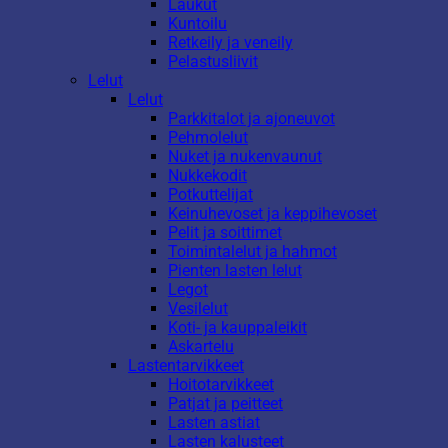
Laukut
Kuntoilu
Retkeily ja veneily
Pelastusliivit
Lelut
Lelut
Parkkitalot ja ajoneuvot
Pehmolelut
Nuket ja nukenvaunut
Nukkekodit
Potkuttelijat
Keinuhevoset ja keppihevoset
Pelit ja soittimet
Toimintalelut ja hahmot
Pienten lasten lelut
Legot
Vesilelut
Koti- ja kauppaleikit
Askartelu
Lastentarvikkeet
Hoitotarvikkeet
Patjat ja peitteet
Lasten astiat
Lasten kalusteet