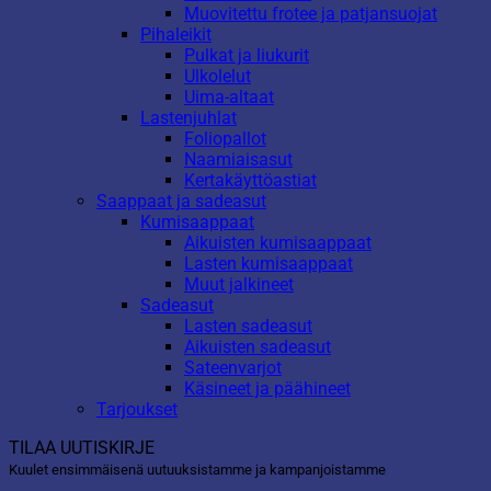
Muovitettu frotee ja patjansuojat
Pihaleikit
Pulkat ja liukurit
Ulkolelut
Uima-altaat
Lastenjuhlat
Foliopallot
Naamiaisasut
Kertakäyttöastiat
Saappaat ja sadeasut
Kumisaappaat
Aikuisten kumisaappaat
Lasten kumisaappaat
Muut jalkineet
Sadeasut
Lasten sadeasut
Aikuisten sadeasut
Sateenvarjot
Käsineet ja päähineet
Tarjoukset
TILAA UUTISKIRJE
Kuulet ensimmäisenä uutuuksistamme ja kampanjoistamme