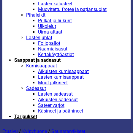
Lasten kalusteet
Muovitettu frotee ja patjansuojat
Pihaleikit
Pulkat ja liukurit
Ulkolelut
Uima-altaat
Lastenjuhlat
Foliopallot
Naamiaisasut
Kertakäyttöastiat
Saappaat ja sadeasut
Kumisaappaat
Aikuisten kumisaappaat
Lasten kumisaappaat
Muut jalkineet
Sadeasut
Lasten sadeasut
Aikuisten sadeasut
Sateenvarjot
Käsineet ja päähineet
Tarjoukset
Etusivu
/
Kylpyhuone
/
Saunatarvikkeet