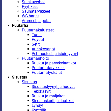
Suihkuverhot
Pyyhkeet
Saunatarvikkeet
WC-harjat
Ammeet ja potat
Puutarha
Puutarhakalusteet
Tuolit
Pöydät
Setit
Aurinkovarjot
Pehmusteet ja istuintyynyt
Puutarhanhoito
Ruukut ja parvekelaatikot
Puutarhatarvikkeet
Puutarhatyökalut
Sisustus
Sisustus
Sisustustyynyt ja huovat
Tekokasvit
Ruukut ja maljakot
Sisustuskorit ja -laatikot
Lyhdyt
Kynttilät