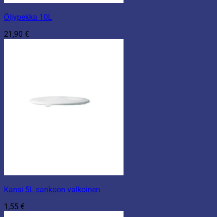
Öljypekka 10L
21,90
€
Kansi 5L sankoon valkoinen
1,55
€