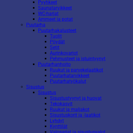
Pyyhkeet
Saunatarvikkeet
WC-harjat
Ammeet ja potat
Puutarha
Puutarhakalusteet
Tuolit
Pöydät
Setit
Aurinkovarjot
Pehmusteet ja istuintyynyt
Puutarhanhoito
Ruukut ja parvekelaatikot
Puutarhatarvikkeet
Puutarhatyökalut
Sisustus
Sisustus
Sisustustyynyt ja huovat
Tekokasvit
Ruukut ja maljakot
Sisustuskorit ja -laatikot
Lyhdyt
Kynttilät
Valosarjat ja sisustusvalot