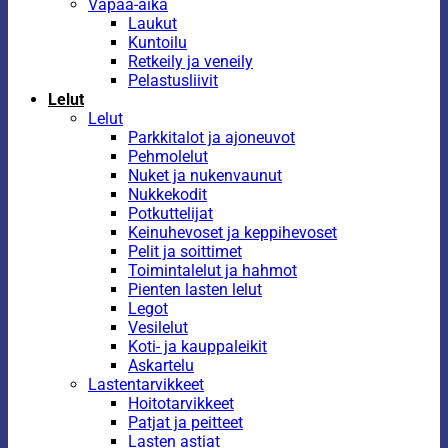
Vapaa-aika
Laukut
Kuntoilu
Retkeily ja veneily
Pelastusliivit
Lelut
Lelut
Parkkitalot ja ajoneuvot
Pehmolelut
Nuket ja nukenvaunut
Nukkekodit
Potkuttelijat
Keinuhevoset ja keppihevoset
Pelit ja soittimet
Toimintalelut ja hahmot
Pienten lasten lelut
Legot
Vesilelut
Koti- ja kauppaleikit
Askartelu
Lastentarvikkeet
Hoitotarvikkeet
Patjat ja peitteet
Lasten astiat