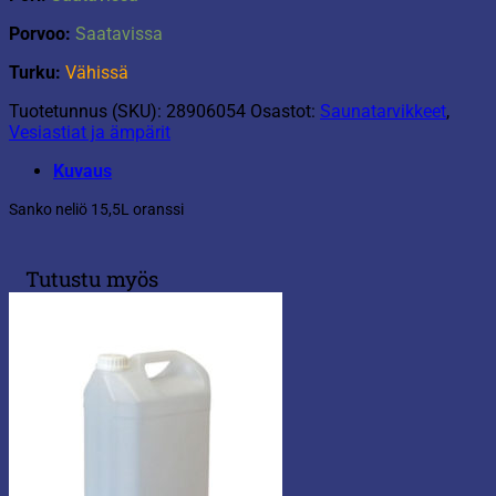
Porvoo:
Saatavissa
Turku:
Vähissä
Tuotetunnus (SKU):
28906054
Osastot:
Saunatarvikkeet
,
Vesiastiat ja ämpärit
Kuvaus
Sanko neliö 15,5L oranssi
Tutustu myös