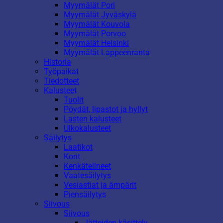
Myymälät Pori
Myymälät Jyväskylä
Myymälät Kouvola
Myymälät Porvoo
Myymälät Helsinki
Myymälät Lappeenranta
Historia
Työpaikat
Tiedotteet
Kalusteet
Tuolit
Pöydät, lipastot ja hyllyt
Lasten kalusteet
Ulkokalusteet
Säilytys
Laatikot
Korit
Kenkätelineet
Vaatesäilytys
Vesiastiat ja ämpärit
Piensäilytys
Siivous
Siivous
Jätteiden käsittely