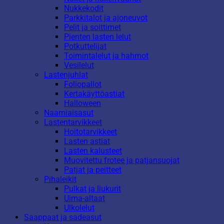
Nukkekodit
Parkkitalot ja ajoneuvot
Pelit ja soittimet
Pienten lasten lelut
Potkuttelijat
Toimintalelut ja hahmot
Vesilelut
Lastenjuhlat
Foliopallot
Kertakäyttöastiat
Halloween
Naamiaisasut
Lastentarvikkeet
Hoitotarvikkeet
Lasten astiat
Lasten kalusteet
Muovitettu frotee ja patjansuojat
Patjat ja peitteet
Pihaleikit
Pulkat ja liukurit
Uima-altaat
Ulkolelut
Saappaat ja sadeasut