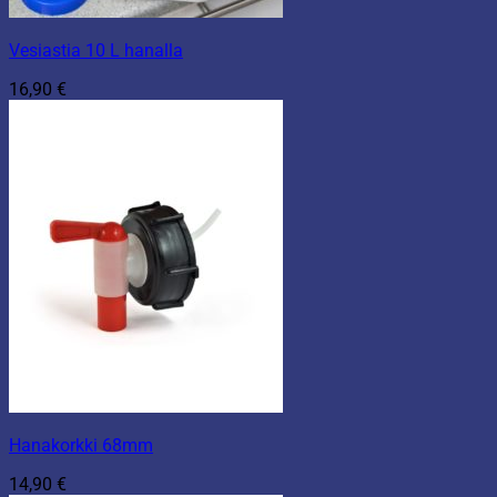
Vesiastia 10 L hanalla
16,90
€
Hanakorkki 68mm
14,90
€