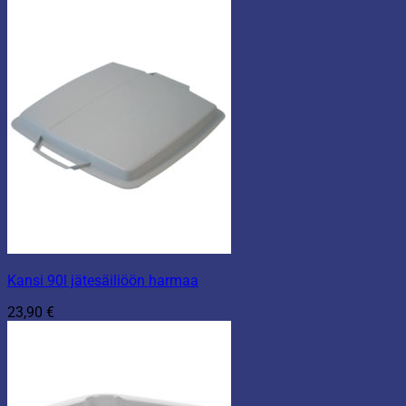
Kansi 90l jätesäiliöön harmaa
23,90
€