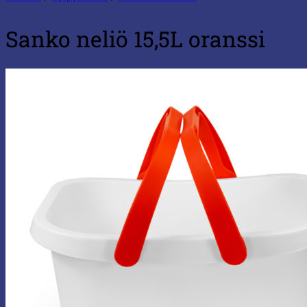
Sanko neliö 15,5L oranssi