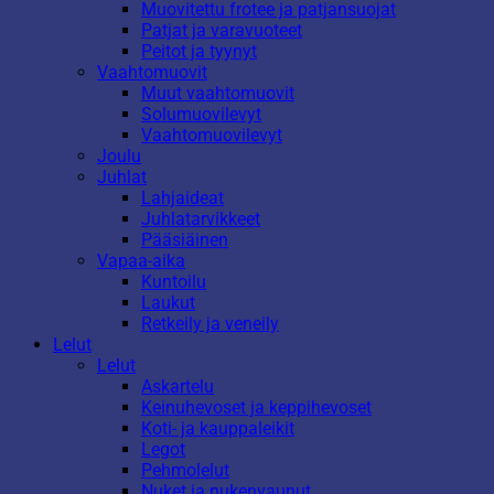
Muovitettu frotee ja patjansuojat
Patjat ja varavuoteet
Peitot ja tyynyt
Vaahtomuovit
Muut vaahtomuovit
Solumuovilevyt
Vaahtomuovilevyt
Joulu
Juhlat
Lahjaideat
Juhlatarvikkeet
Pääsiäinen
Vapaa-aika
Kuntoilu
Laukut
Retkeily ja veneily
Lelut
Lelut
Askartelu
Keinuhevoset ja keppihevoset
Koti- ja kauppaleikit
Legot
Pehmolelut
Nuket ja nukenvaunut