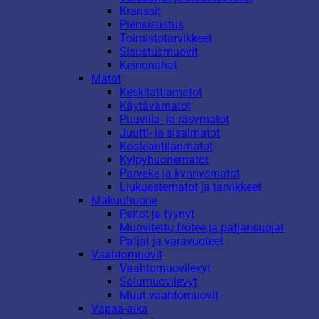
Kranssit
Piensisustus
Toimistotarvikkeet
Sisustusmuovit
Keinonahat
Matot
Keskilattiamatot
Käytävämatot
Puuvilla- ja räsymatot
Juutti- ja sisalmatot
Kosteantilanmatot
Kylpyhuonematot
Parveke ja kynnysmatot
Liukuestematot ja tarvikkeet
Makuuhuone
Peitot ja tyynyt
Muovitettu frotee ja patjansuojat
Patjat ja varavuoteet
Vaahtomuovit
Vaahtomuovilevyt
Solumuovilevyt
Muut vaahtomuovit
Vapaa-aika