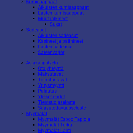
Kumisaappaat
Aikuisten kumisaappaat
Lasten kumisaappaat
Muut jalkineet
Sukat
Sadeasut
Aikuisten sadeasut
Käsineet ja päähineet
Lasten sadeasut
Sateenvarjot
Asiakaspalvelu
Ota yhteyttä
Maksutavat
Toimitustavat
Yritysmyynti
Palautus
Yleiset ehdot
Tietosuojaseloste
Saavutettavuusseloste
Myymälät
Myymälät Espoo Tapiola
Myymälät Turku
Myymälät Lahti