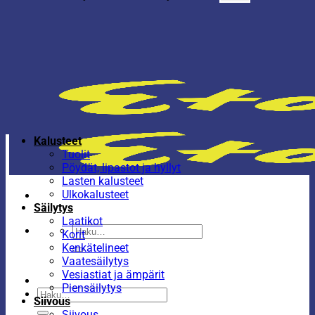
Kalusteet
Tuolit
Pöydät, lipastot ja hyllyt
Lasten kalusteet
Ulkokalusteet
Säilytys
Laatikot
Etsi:
Korit
Kenkätelineet
Vaatesäilytys
Vesiastiat ja ämpärit
Piensäilytys
Etsi:
Siivous
Siivous