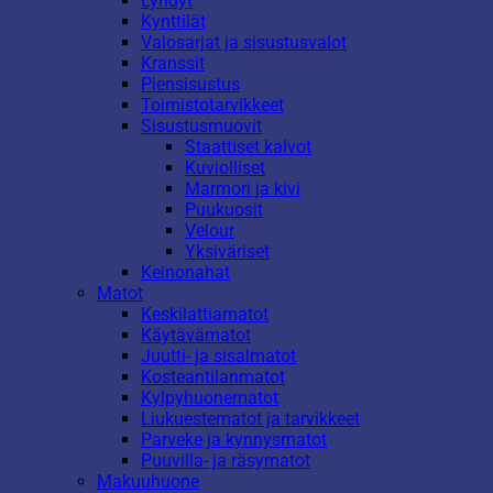
Lyhdyt
Kynttilät
Valosarjat ja sisustusvalot
Kranssit
Piensisustus
Toimistotarvikkeet
Sisustusmuovit
Staattiset kalvot
Kuviolliset
Marmori ja kivi
Puukuosit
Velour
Yksiväriset
Keinonahat
Matot
Keskilattiamatot
Käytävämatot
Juutti- ja sisalmatot
Kosteantilanmatot
Kylpyhuonematot
Liukuestematot ja tarvikkeet
Parveke ja kynnysmatot
Puuvilla- ja räsymatot
Makuuhuone