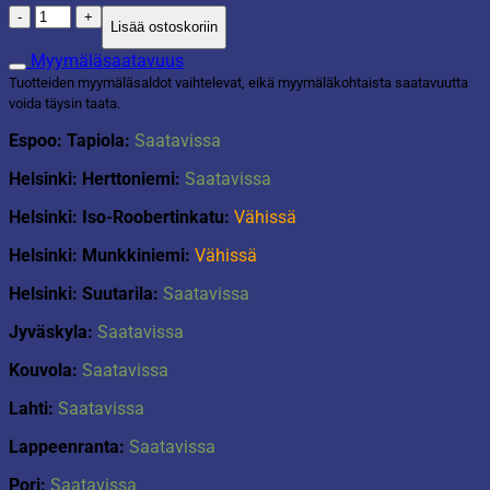
Sanko
Lisää ostoskoriin
neliö
15,5L
Myymäläsaatavuus
oranssi
Tuotteiden myymäläsaldot vaihtelevat, eikä myymäläkohtaista saatavuutta
määrä
voida täysin taata.
Espoo: Tapiola:
Saatavissa
Helsinki: Herttoniemi:
Saatavissa
Helsinki: Iso-Roobertinkatu:
Vähissä
Helsinki: Munkkiniemi:
Vähissä
Helsinki: Suutarila:
Saatavissa
Jyväskyla:
Saatavissa
Kouvola:
Saatavissa
Lahti:
Saatavissa
Lappeenranta:
Saatavissa
Pori:
Saatavissa