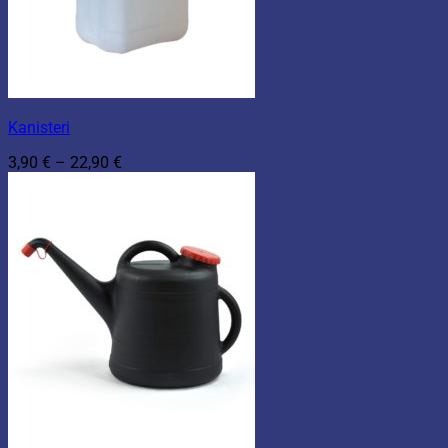
Kanisteri
Hintaluokka:
3,90
€
–
22,90
€
3,90 €
-
22,90 €