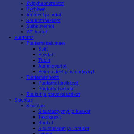
Kylpyhuonematot
Pyyhkeet
Ammeet ja potat
Saunatarvikkeet
Suihkuverhot
WC-harjat
Puutarha
Puutarhakalusteet
Setit
Pöydät
Tuolit
Aurinkovarjot
Pehmusteet ja istuintyynyt
Puutarhanhoito
Puutarhatarvikkeet
Puutarhatyökalut
Ruukut ja parvekelaatikot
Sisustus
Sisustus
Sisustustyynyt ja huovat
Tekokasvit
Ruukut
Sisustuskorit ja -laatikot