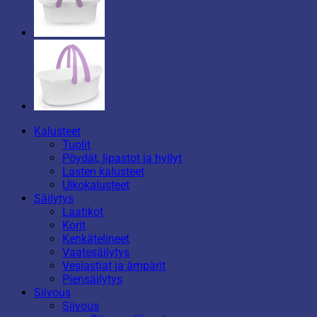
Kalusteet
Tuolit
Pöydät, lipastot ja hyllyt
Lasten kalusteet
Ulkokalusteet
Säilytys
Laatikot
Korit
Kenkätelineet
Vaatesäilytys
Vesiastiat ja ämpärit
Piensäilytys
Siivous
Siivous