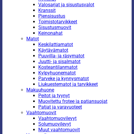
Valosarjat ja sisustusvalot
Kranssit
Piensisustus
Toimistotarvikkeet
Sisustusmuovit
Keinonahat
Matot
Keskilattiamatot
Käytävämatot
Puuvilla- ja räsymatot
Juutti- ja sisalmatot
Kosteantilanmatot
Kylpyhuonematot
Parveke ja kynnysmatot
Liukuestematot ja tarvikkeet
Makuuhuone
Peitot ja tyynyt
Muovitettu frotee ja patjansuojat
Patjat ja varavuoteet
Vaahtomuovit
Vaahtomuovilevyt
Solumuovilevyt
Muut vaahtomuovit