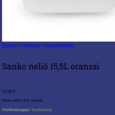
Etusivu
/
Kylpyhuone
/
Saunatarvikkeet
Sanko neliö 15,5L oranssi
14,90
€
Sanko neliö 15,5L oranssi
Verkkokauppa:
Saatavissa