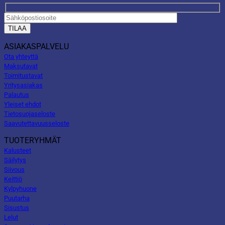
ASIAKASPALVELU
Ota yhteyttä
Maksutavat
Toimitustavat
Yritysasiakas
Palautus
Yleiset ehdot
Tietosuojaseloste
Saavutettavuusseloste
TUOTERYHMÄT
Kalusteet
Säilytys
Siivous
Keittiö
Kylpyhuone
Puutarha
Sisustus
Lelut