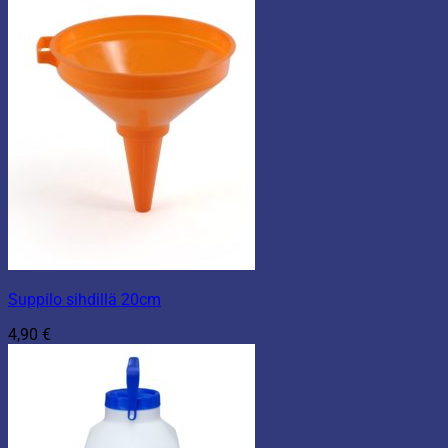
Suppilo sihdillä 20cm
4,90
€