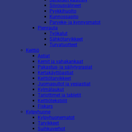
Siivousvälineet
Pyykkihuolto
Kunnossapito
Parveke- ja kynnysmatot
Pienrauta
Työkalut
Sähkötarvikkeet
Turvatuotteet
Keittiö
Astiat
Kernit ja vahakankaat
Pakastus- ja säilytysrasiat
Kertakäyttöastiat
Keittiötarvikkeet
Juomapullot ja vesiastiat
Kylmälaukut
Tarjottimet ja tabletit
Keittiötekstiilit
Fiskars
Kylpyhuone
Kylpyhuonematot
Tarvikkeet
Suihkuverhot