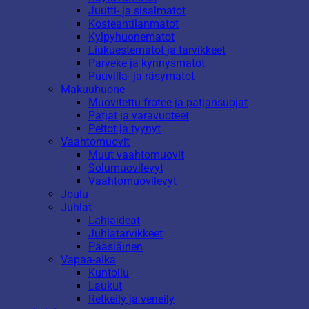
Juutti- ja sisalmatot
Kosteantilanmatot
Kylpyhuonematot
Liukuestematot ja tarvikkeet
Parveke ja kynnysmatot
Puuvilla- ja räsymatot
Makuuhuone
Muovitettu frotee ja patjansuojat
Patjat ja varavuoteet
Peitot ja tyynyt
Vaahtomuovit
Muut vaahtomuovit
Solumuovilevyt
Vaahtomuovilevyt
Joulu
Juhlat
Lahjaideat
Juhlatarvikkeet
Pääsiäinen
Vapaa-aika
Kuntoilu
Laukut
Retkeily ja veneily