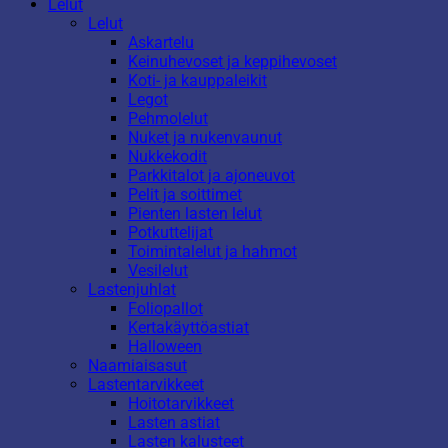
Lelut
Lelut
Askartelu
Keinuhevoset ja keppihevoset
Koti- ja kauppaleikit
Legot
Pehmolelut
Nuket ja nukenvaunut
Nukkekodit
Parkkitalot ja ajoneuvot
Pelit ja soittimet
Pienten lasten lelut
Potkuttelijat
Toimintalelut ja hahmot
Vesilelut
Lastenjuhlat
Foliopallot
Kertakäyttöastiat
Halloween
Naamiaisasut
Lastentarvikkeet
Hoitotarvikkeet
Lasten astiat
Lasten kalusteet