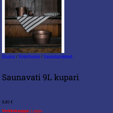
Etusivu
/
Kylpyhuone
/
Saunatarvikkeet
Saunavati 9L kupari
8,80
€
Verkkokauppa:
Loppu