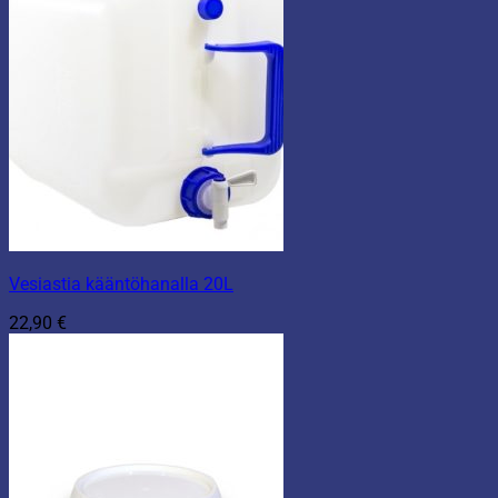
Vesiastia kääntöhanalla 20L
22,90
€