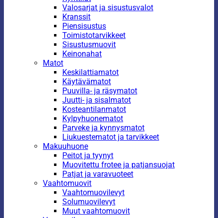
Valosarjat ja sisustusvalot
Kranssit
Piensisustus
Toimistotarvikkeet
Sisustusmuovit
Keinonahat
Matot
Keskilattiamatot
Käytävämatot
Puuvilla- ja räsymatot
Juutti- ja sisalmatot
Kosteantilanmatot
Kylpyhuonematot
Parveke ja kynnysmatot
Liukuestematot ja tarvikkeet
Makuuhuone
Peitot ja tyynyt
Muovitettu frotee ja patjansuojat
Patjat ja varavuoteet
Vaahtomuovit
Vaahtomuovilevyt
Solumuovilevyt
Muut vaahtomuovit