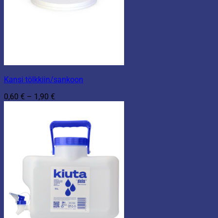
Kansi tölkkiin/sankoon
Hintaluokka:
0,60
€
–
1,90
€
0,60 €
-
1,90 €