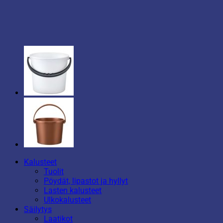
Kalusteet
Tuolit
Pöydät, lipastot ja hyllyt
Lasten kalusteet
Ulkokalusteet
Säilytys
Laatikot