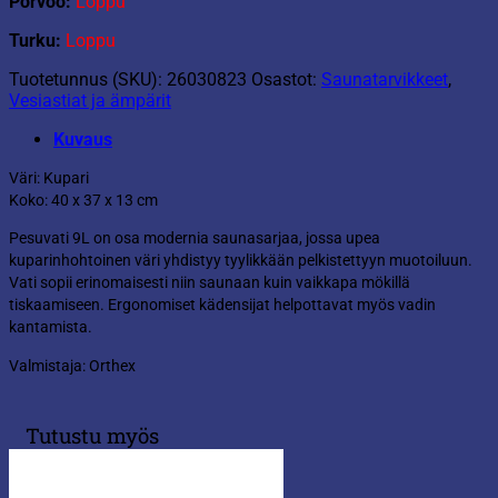
Porvoo:
Loppu
Turku:
Loppu
Tuotetunnus (SKU):
26030823
Osastot:
Saunatarvikkeet
,
Vesiastiat ja ämpärit
Kuvaus
Väri: Kupari
Koko: 40 x 37 x 13 cm
Pesuvati 9L on osa modernia saunasarjaa, jossa upea
kuparinhohtoinen väri yhdistyy tyylikkään pelkistettyyn muotoiluun.
Vati sopii erinomaisesti niin saunaan kuin vaikkapa mökillä
tiskaamiseen. Ergonomiset kädensijat helpottavat myös vadin
kantamista.
Valmistaja: Orthex
Tutustu myös