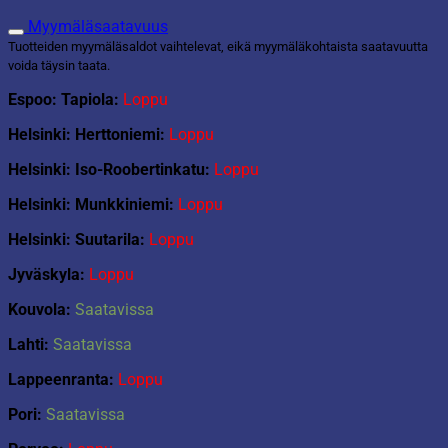
Myymäläsaatavuus
Tuotteiden myymäläsaldot vaihtelevat, eikä myymäläkohtaista saatavuutta
voida täysin taata.
Espoo: Tapiola:
Loppu
Helsinki: Herttoniemi:
Loppu
Helsinki: Iso-Roobertinkatu:
Loppu
Helsinki: Munkkiniemi:
Loppu
Helsinki: Suutarila:
Loppu
Jyväskyla:
Loppu
Kouvola:
Saatavissa
Lahti:
Saatavissa
Lappeenranta:
Loppu
Pori:
Saatavissa