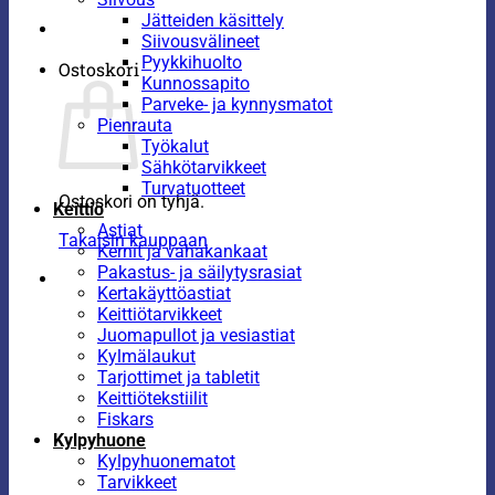
Jätteiden käsittely
Siivousvälineet
Pyykkihuolto
Ostoskori
Kunnossapito
Parveke- ja kynnysmatot
Pienrauta
Työkalut
Sähkötarvikkeet
Turvatuotteet
Ostoskori on tyhjä.
Keittiö
Astiat
Takaisin kauppaan
Kernit ja vahakankaat
Pakastus- ja säilytysrasiat
Kertakäyttöastiat
Keittiötarvikkeet
Juomapullot ja vesiastiat
Kylmälaukut
Tarjottimet ja tabletit
Keittiötekstiilit
Fiskars
Kylpyhuone
Kylpyhuonematot
Tarvikkeet