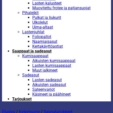
Lasten kalusteet
Muovitettu frotee ja patjansuojat
Pihaleikit
Pulkat ja liukurit
Ulkolelut
Uima-altaat
Lastenjuhlat
Foliopallot
Naamiaisasut
Kertakäyttöastiat
Saappaat ja sadeasut
Kumisaappaat
Aikuisten kumisaappaat
Lasten kumisaappaat
Muut jalkineet
Sadeasut
Lasten sadeasut
Aikuisten sadeasut
Sateenvarjot
Käsineet ja päähineet
Tarjoukset
Etusivu
/
Kylpyhuone
/
Saunatarvikkeet