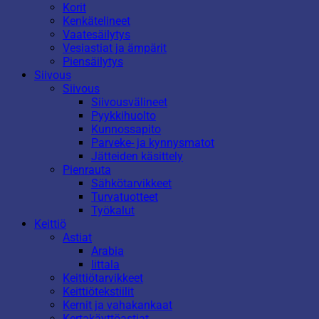
Korit
Kenkätelineet
Vaatesäilytys
Vesiastiat ja ämpärit
Piensäilytys
Siivous
Siivous
Siivousvälineet
Pyykkihuolto
Kunnossapito
Parveke- ja kynnysmatot
Jätteiden käsittely
Pienrauta
Sähkötarvikkeet
Turvatuotteet
Työkalut
Keittiö
Astiat
Arabia
Iittala
Keittiötarvikkeet
Keittiötekstiilit
Kernit ja vahakankaat
Kertakäyttöastiat