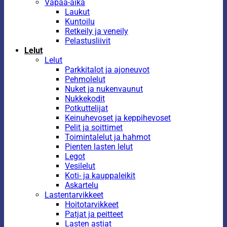
Vapaa-aika
Laukut
Kuntoilu
Retkeily ja veneily
Pelastusliivit
Lelut
Lelut
Parkkitalot ja ajoneuvot
Pehmolelut
Nuket ja nukenvaunut
Nukkekodit
Potkuttelijat
Keinuhevoset ja keppihevoset
Pelit ja soittimet
Toimintalelut ja hahmot
Pienten lasten lelut
Legot
Vesilelut
Koti- ja kauppaleikit
Askartelu
Lastentarvikkeet
Hoitotarvikkeet
Patjat ja peitteet
Lasten astiat