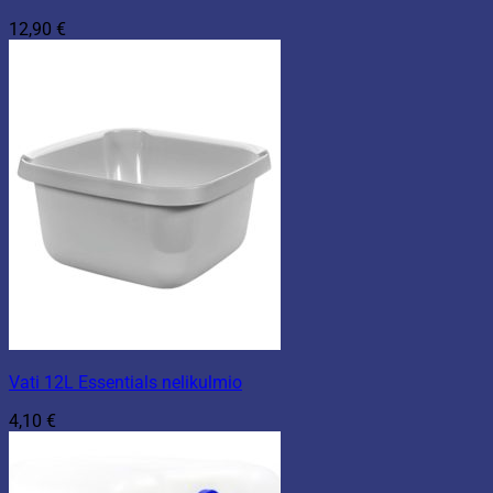
12,90
€
Vati 12L Essentials nelikulmio
4,10
€