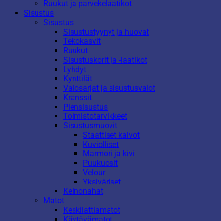
Ruukut ja parvekelaatikot
Sisustus
Sisustus
Sisustustyynyt ja huovat
Tekokasvit
Ruukut
Sisustuskorit ja -laatikot
Lyhdyt
Kynttilät
Valosarjat ja sisustusvalot
Kranssit
Piensisustus
Toimistotarvikkeet
Sisustusmuovit
Staattiset kalvot
Kuviolliset
Marmori ja kivi
Puukuosit
Velour
Yksiväriset
Keinonahat
Matot
Keskilattiamatot
Käytävämatot