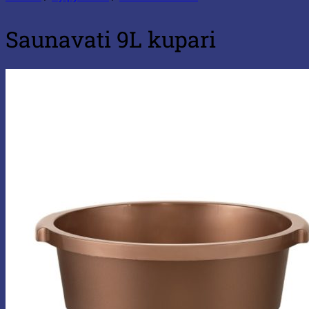
Saunavati 9L kupari