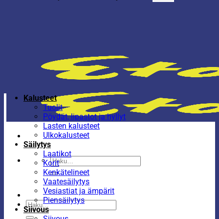
Kalusteet
Tuolit
Pöydät, lipastot ja hyllyt
Lasten kalusteet
Ulkokalusteet
Säilytys
Laatikot
Etsi:
Korit
Kenkätelineet
Vaatesäilytys
Vesiastiat ja ämpärit
Piensäilytys
Etsi:
Siivous
Siivous