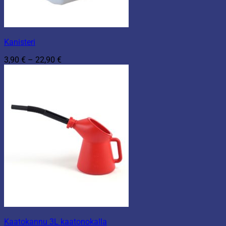
Kanisteri
Hintaluokka:
3,90
€
–
22,90
€
3,90 €
-
22,90 €
Kaatokannu 3L kaatonokalla