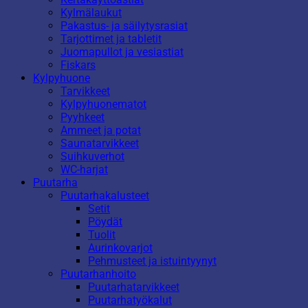
Kylmälaukut
Pakastus- ja säilytysrasiat
Tarjottimet ja tabletit
Juomapullot ja vesiastiat
Fiskars
Kylpyhuone
Tarvikkeet
Kylpyhuonematot
Pyyhkeet
Ammeet ja potat
Saunatarvikkeet
Suihkuverhot
WC-harjat
Puutarha
Puutarhakalusteet
Setit
Pöydät
Tuolit
Aurinkovarjot
Pehmusteet ja istuintyynyt
Puutarhanhoito
Puutarhatarvikkeet
Puutarhatyökalut