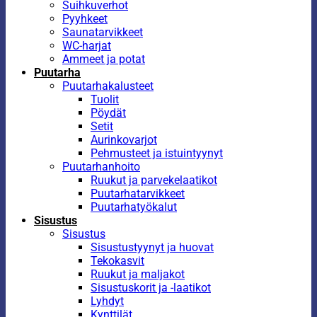
Suihkuverhot
Pyyhkeet
Saunatarvikkeet
WC-harjat
Ammeet ja potat
Puutarha
Puutarhakalusteet
Tuolit
Pöydät
Setit
Aurinkovarjot
Pehmusteet ja istuintyynyt
Puutarhanhoito
Ruukut ja parvekelaatikot
Puutarhatarvikkeet
Puutarhatyökalut
Sisustus
Sisustus
Sisustustyynyt ja huovat
Tekokasvit
Ruukut ja maljakot
Sisustuskorit ja -laatikot
Lyhdyt
Kynttilät