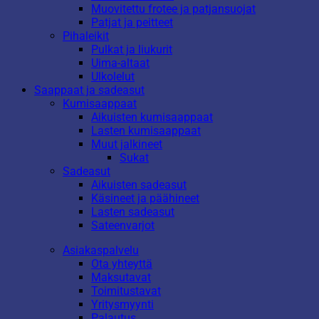
Muovitettu frotee ja patjansuojat
Patjat ja peitteet
Pihaleikit
Pulkat ja liukurit
Uima-altaat
Ulkolelut
Saappaat ja sadeasut
Kumisaappaat
Aikuisten kumisaappaat
Lasten kumisaappaat
Muut jalkineet
Sukat
Sadeasut
Aikuisten sadeasut
Käsineet ja päähineet
Lasten sadeasut
Sateenvarjot
Asiakaspalvelu
Ota yhteyttä
Maksutavat
Toimitustavat
Yritysmyynti
Palautus