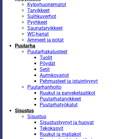
Kylpyhuonematot
Tarvikkeet
Suihkuverhot
Pyyhkeet
Saunatarvikkeet
WC-harjat
Ammeet ja potat
Puutarha
Puutarhakalusteet
Tuolit
Pöydät
Setit
Aurinkovarjot
Pehmusteet ja istuintyynyt
Puutarhanhoito
Ruukut ja parvekelaatikot
Puutarhatarvikkeet
Puutarhatyökalut
Sisustus
Sisustus
Sisustustyynyt ja huovat
Tekokasvit
Ruukut ja maljakot