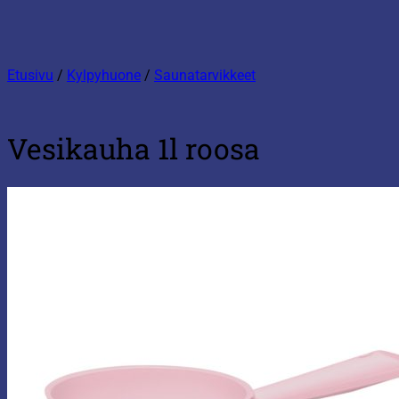
Etusivu
/
Kylpyhuone
/
Saunatarvikkeet
Vesikauha 1l roosa