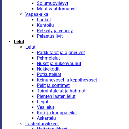
Solumuovilevyt
Muut vaahtomuovit
Vapaa-aika
Laukut
Kuntoilu
Retkeily ja veneily
Pelastusliivit
Lelut
Lelut
Parkkitalot ja ajoneuvot
Pehmolelut
Nuket ja nukenvaunut
Nukkekodit
Potkuttelijat
Keinuhevoset ja keppihevoset
Pelit ja soittimet
Toimintalelut ja hahmot
Pienten lasten lelut
Legot
Vesilelut
Koti- ja kauppaleikit
Askartelu
Lastentarvikkeet