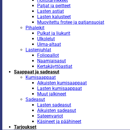
Hoitotarvikkeet
Patjat ja peitteet
Lasten astiat
Lasten kalusteet
Muovitettu frotee ja patjansuojat
Pihaleikit
Pulkat ja liukurit
Ulkolelut
Uima-altaat
Lastenjuhlat
Foliopallot
Naamiaisasut
Kertakäyttöastiat
Saappaat ja sadeasut
Kumisaappaat
Aikuisten kumisaappaat
Lasten kumisaappaat
Muut jalkineet
Sadeasut
Lasten sadeasut
Aikuisten sadeasut
Sateenvarjot
Käsineet ja päähineet
Tarjoukset