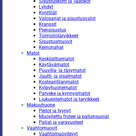
Sisustuskorit ja -laatikot
Lyhdyt
Kynttilät
Valosarjat ja sisustusvalot
Kranssit
Piensisustus
Toimistotarvikkeet
Sisustusmuovit
Keinonahat
Matot
Keskilattiamatot
Käytävämatot
Puuvilla- ja räsymatot
Juutti- ja sisalmatot
Kosteantilanmatot
Kylpyhuonematot
Parveke ja kynnysmatot
Liukuestematot ja tarvikkeet
Makuuhuone
Peitot ja tyynyt
Muovitettu frotee ja patjansuojat
Patjat ja varavuoteet
Vaahtomuovit
Vaahtomuovilevyt