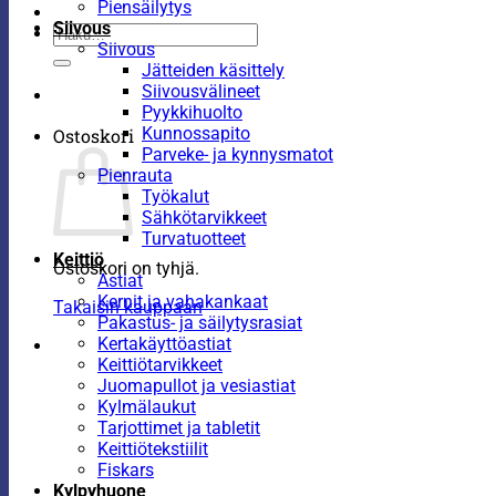
Piensäilytys
Siivous
Etsi:
Siivous
Jätteiden käsittely
Siivousvälineet
Pyykkihuolto
Kunnossapito
Ostoskori
Parveke- ja kynnysmatot
Pienrauta
Työkalut
Sähkötarvikkeet
Turvatuotteet
Keittiö
Ostoskori on tyhjä.
Astiat
Kernit ja vahakankaat
Takaisin kauppaan
Pakastus- ja säilytysrasiat
Kertakäyttöastiat
Keittiötarvikkeet
Juomapullot ja vesiastiat
Kylmälaukut
Tarjottimet ja tabletit
Keittiötekstiilit
Fiskars
Kylpyhuone