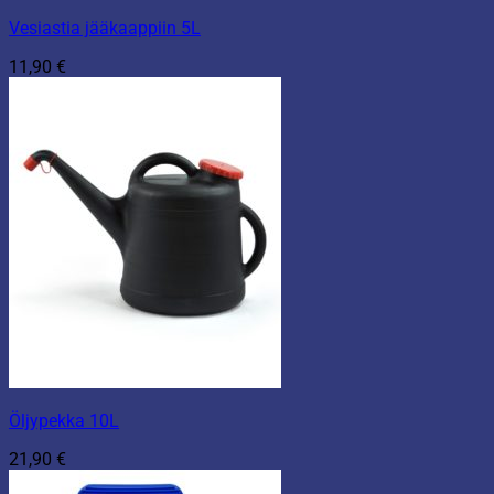
Vesiastia jääkaappiin 5L
11,90
€
Öljypekka 10L
21,90
€