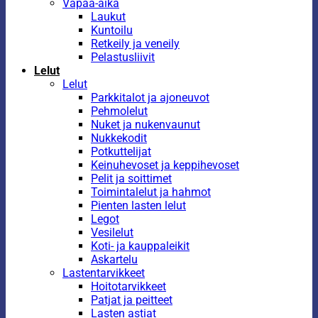
Vapaa-aika
Laukut
Kuntoilu
Retkeily ja veneily
Pelastusliivit
Lelut
Lelut
Parkkitalot ja ajoneuvot
Pehmolelut
Nuket ja nukenvaunut
Nukkekodit
Potkuttelijat
Keinuhevoset ja keppihevoset
Pelit ja soittimet
Toimintalelut ja hahmot
Pienten lasten lelut
Legot
Vesilelut
Koti- ja kauppaleikit
Askartelu
Lastentarvikkeet
Hoitotarvikkeet
Patjat ja peitteet
Lasten astiat