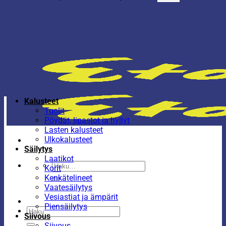
Kalusteet
Tuolit
Pöydät, lipastot ja hyllyt
Lasten kalusteet
Ulkokalusteet
Säilytys
Laatikot
Etsi:
Korit
Kenkätelineet
Vaatesäilytys
Vesiastiat ja ämpärit
Piensäilytys
Etsi:
Siivous
Siivous