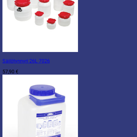
Säilötynnyri 26L 7026
57,90
€