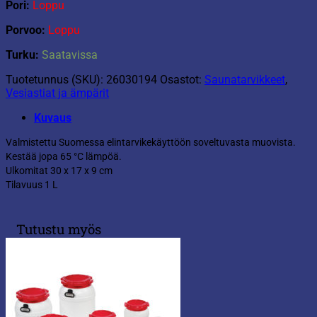
Pori:
Loppu
Porvoo:
Loppu
Turku:
Saatavissa
Tuotetunnus (SKU):
26030194
Osastot:
Saunatarvikkeet
,
Vesiastiat ja ämpärit
Kuvaus
Valmistettu Suomessa elintarvikekäyttöön soveltuvasta muovista.
Kestää jopa 65 °C lämpöä.
Ulkomitat 30 x 17 x 9 cm
Tilavuus 1 L
Tutustu myös