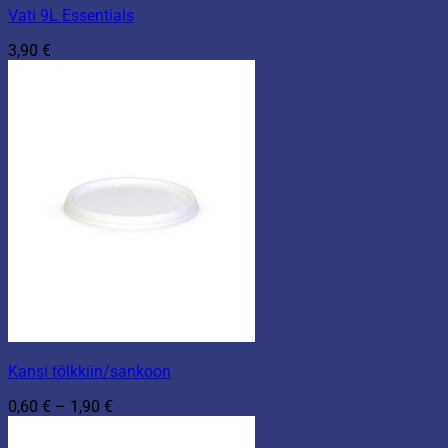
Vati 9L Essentials
3,90
€
Kansi tölkkiin/sankoon
Hintaluokka:
0,60
€
–
1,90
€
0,60 €
-