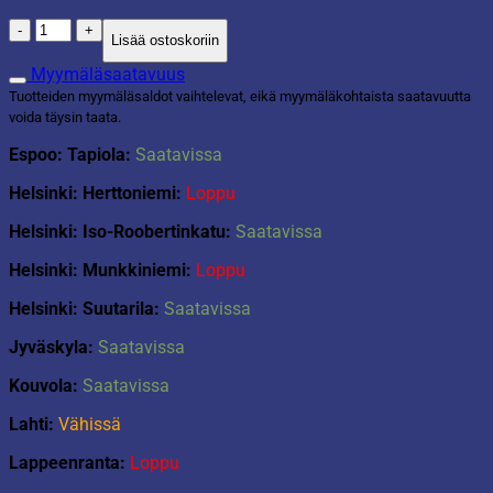
Vesikauha
Lisää ostoskoriin
1l
sammaleenvihreä
Myymäläsaatavuus
määrä
Tuotteiden myymäläsaldot vaihtelevat, eikä myymäläkohtaista saatavuutta
voida täysin taata.
Espoo: Tapiola:
Saatavissa
Helsinki: Herttoniemi:
Loppu
Helsinki: Iso-Roobertinkatu:
Saatavissa
Helsinki: Munkkiniemi:
Loppu
Helsinki: Suutarila:
Saatavissa
Jyväskyla:
Saatavissa
Kouvola:
Saatavissa
Lahti:
Vähissä
Lappeenranta:
Loppu