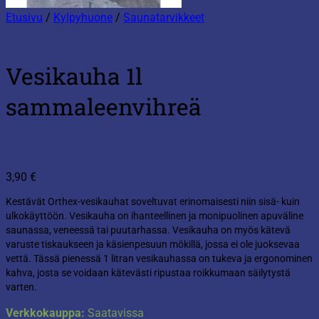
Etusivu
/
Kylpyhuone
/
Saunatarvikkeet
Vesikauha 1l
sammaleenvihreä
3,90
€
Kestävät Orthex-vesikauhat soveltuvat erinomaisesti niin sisä- kuin
ulkokäyttöön. Vesikauha on ihanteellinen ja monipuolinen apuväline
saunassa, veneessä tai puutarhassa. Vesikauha on myös kätevä
varuste tiskaukseen ja käsienpesuun mökillä, jossa ei ole juoksevaa
vettä. Tässä pienessä 1 litran vesikauhassa on tukeva ja ergonominen
kahva, josta se voidaan kätevästi ripustaa roikkumaan säilytystä
varten.
Verkkokauppa:
Saatavissa