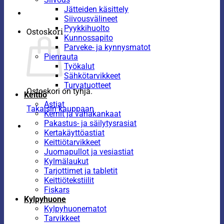
Jätteiden käsittely
Siivousvälineet
Pyykkihuolto
Ostoskori
Kunnossapito
Parveke- ja kynnysmatot
Pienrauta
Työkalut
Sähkötarvikkeet
Turvatuotteet
Ostoskori on tyhjä.
Keittiö
Astiat
Takaisin kauppaan
Kernit ja vahakankaat
Pakastus- ja säilytysrasiat
Kertakäyttöastiat
Keittiötarvikkeet
Juomapullot ja vesiastiat
Kylmälaukut
Tarjottimet ja tabletit
Keittiötekstiilit
Fiskars
Kylpyhuone
Kylpyhuonematot
Tarvikkeet