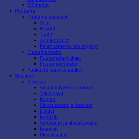
WC-harjat
Puutarha
Puutarhakalusteet
Setit
Pöydät
Tuolit
Aurinkovarjot
Pehmusteet ja istuintyynyt
Puutarhanhoito
Puutarhatarvikkeet
Puutarhatyökalut
Ruukut ja parvekelaatikot
Sisustus
Sisustus
Sisustustyynyt ja huovat
Tekokasvit
Ruukut
Sisustuskorit ja -laatikot
Lyhdyt
Kynttilät
Valosarjat ja sisustusvalot
Kranssit
Piensisustus