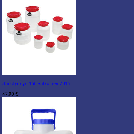
1,90 €
Säilötynnyri 15L valkoinen 7015
47,90
€