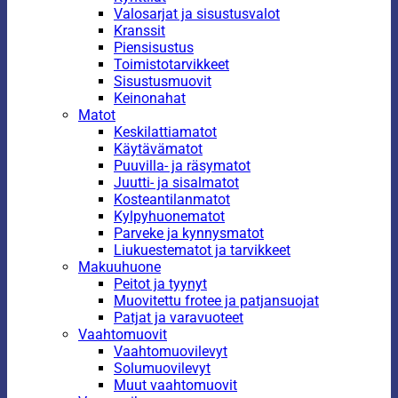
Valosarjat ja sisustusvalot
Kranssit
Piensisustus
Toimistotarvikkeet
Sisustusmuovit
Keinonahat
Matot
Keskilattiamatot
Käytävämatot
Puuvilla- ja räsymatot
Juutti- ja sisalmatot
Kosteantilanmatot
Kylpyhuonematot
Parveke ja kynnysmatot
Liukuestematot ja tarvikkeet
Makuuhuone
Peitot ja tyynyt
Muovitettu frotee ja patjansuojat
Patjat ja varavuoteet
Vaahtomuovit
Vaahtomuovilevyt
Solumuovilevyt
Muut vaahtomuovit