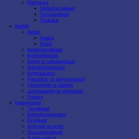
Pienrauta
Sähkötarvikkeet
Turvatuotteet
Työkalut
Keittiö
Astiat
Arabia
Iittala
Keittiötarvikkeet
Keittiötekstiilit
Kernit ja vahakankaat
Kertakäyttöastiat
Kylmälaukut
Pakastus- ja säilytysrasiat
Tarjottimet ja tabletit
Juomapullot ja vesiastiat
Fiskars
Kylpyhuone
Tarvikkeet
Kylpyhuonematot
Pyyhkeet
Ammeet ja potat
Saunatarvikkeet
Suihkuverhot