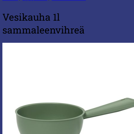
Vesikauha 1l
sammaleenvihreä