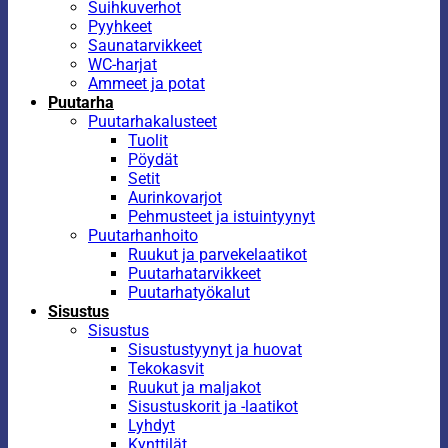
Suihkuverhot
Pyyhkeet
Saunatarvikkeet
WC-harjat
Ammeet ja potat
Puutarha
Puutarhakalusteet
Tuolit
Pöydät
Setit
Aurinkovarjot
Pehmusteet ja istuintyynyt
Puutarhanhoito
Ruukut ja parvekelaatikot
Puutarhatarvikkeet
Puutarhatyökalut
Sisustus
Sisustus
Sisustustyynyt ja huovat
Tekokasvit
Ruukut ja maljakot
Sisustuskorit ja -laatikot
Lyhdyt
Kynttilät