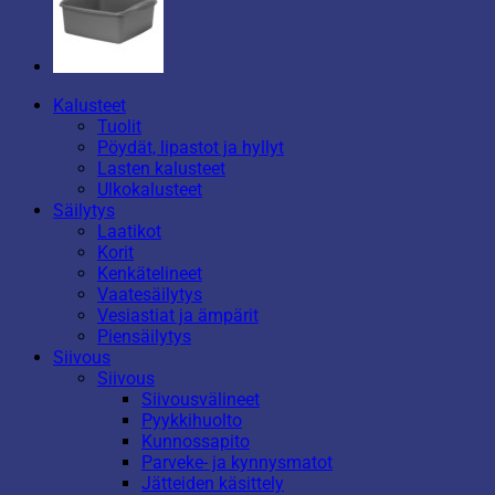
Kalusteet
Tuolit
Pöydät, lipastot ja hyllyt
Lasten kalusteet
Ulkokalusteet
Säilytys
Laatikot
Korit
Kenkätelineet
Vaatesäilytys
Vesiastiat ja ämpärit
Piensäilytys
Siivous
Siivous
Siivousvälineet
Pyykkihuolto
Kunnossapito
Parveke- ja kynnysmatot
Jätteiden käsittely