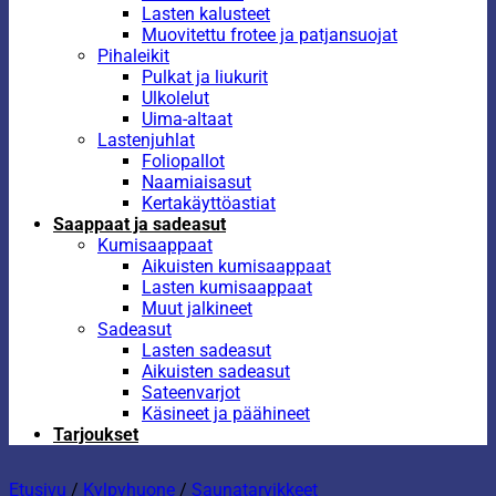
Lasten kalusteet
Muovitettu frotee ja patjansuojat
Pihaleikit
Pulkat ja liukurit
Ulkolelut
Uima-altaat
Lastenjuhlat
Foliopallot
Naamiaisasut
Kertakäyttöastiat
Saappaat ja sadeasut
Kumisaappaat
Aikuisten kumisaappaat
Lasten kumisaappaat
Muut jalkineet
Sadeasut
Lasten sadeasut
Aikuisten sadeasut
Sateenvarjot
Käsineet ja päähineet
Tarjoukset
Etusivu
/
Kylpyhuone
/
Saunatarvikkeet