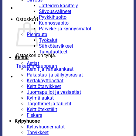
Jätteiden käsittely
Siivousvälineet
Pyykkihuolto
Ostoskori
Kunnossapito
Parveke- ja kynnysmatot
Pienrauta
Työkalut
Sähkötarvikkeet
Turvatuotteet
Ostoskori on tyhjä.
Keittiö
Astiat
Takaisin kauppaan
Kernit ja vahakankaat
Pakastus- ja säilytysrasiat
Kertakäyttöastiat
Keittiötarvikkeet
Juomapullot ja vesiastiat
Kylmälaukut
Tarjottimet ja tabletit
Keittiötekstiilit
Fiskars
Kylpyhuone
Kylpyhuonematot
Tarvikkeet