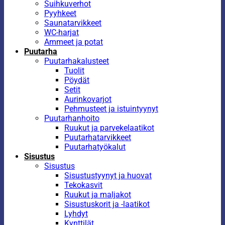
Suihkuverhot
Pyyhkeet
Saunatarvikkeet
WC-harjat
Ammeet ja potat
Puutarha
Puutarhakalusteet
Tuolit
Pöydät
Setit
Aurinkovarjot
Pehmusteet ja istuintyynyt
Puutarhanhoito
Ruukut ja parvekelaatikot
Puutarhatarvikkeet
Puutarhatyökalut
Sisustus
Sisustus
Sisustustyynyt ja huovat
Tekokasvit
Ruukut ja maljakot
Sisustuskorit ja -laatikot
Lyhdyt
Kynttilät