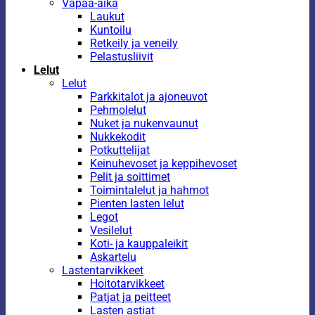
Vapaa-aika
Laukut
Kuntoilu
Retkeily ja veneily
Pelastusliivit
Lelut
Lelut
Parkkitalot ja ajoneuvot
Pehmolelut
Nuket ja nukenvaunut
Nukkekodit
Potkuttelijat
Keinuhevoset ja keppihevoset
Pelit ja soittimet
Toimintalelut ja hahmot
Pienten lasten lelut
Legot
Vesilelut
Koti- ja kauppaleikit
Askartelu
Lastentarvikkeet
Hoitotarvikkeet
Patjat ja peitteet
Lasten astiat