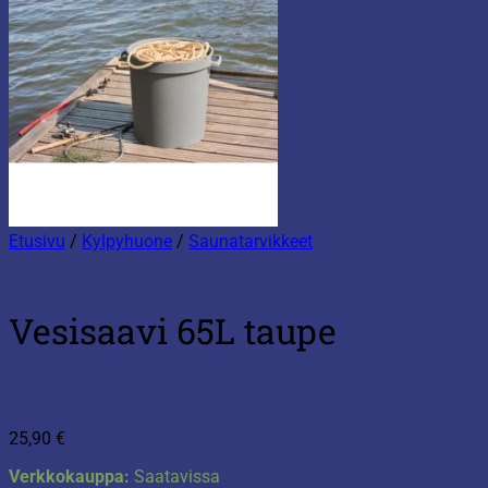
Etusivu
/
Kylpyhuone
/
Saunatarvikkeet
Vesisaavi 65L taupe
25,90
€
Verkkokauppa:
Saatavissa