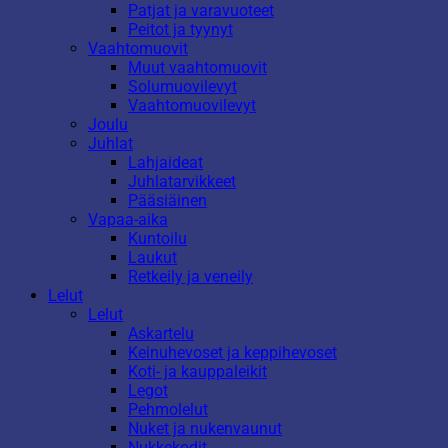
Patjat ja varavuoteet
Peitot ja tyynyt
Vaahtomuovit
Muut vaahtomuovit
Solumuovilevyt
Vaahtomuovilevyt
Joulu
Juhlat
Lahjaideat
Juhlatarvikkeet
Pääsiäinen
Vapaa-aika
Kuntoilu
Laukut
Retkeily ja veneily
Lelut
Lelut
Askartelu
Keinuhevoset ja keppihevoset
Koti- ja kauppaleikit
Legot
Pehmolelut
Nuket ja nukenvaunut
Nukkekodit