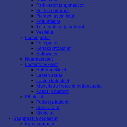
Parkkitalot ja ajoneuvot
Pelit ja soittimet
Pienten lasten lelut
Potkuttelijat
Toimintalelut ja hahmot
Vesilelut
Lastenjuhlat
Foliopallot
Kertakäyttöastiat
Halloween
Naamiaisasut
Lastentarvikkeet
Hoitotarvikkeet
Lasten astiat
Lasten kalusteet
Muovitettu frotee ja patjansuojat
Patjat ja peitteet
Pihaleikit
Pulkat ja liukurit
Uima-altaat
Ulkolelut
Saappaat ja sadeasut
Kumisaappaat