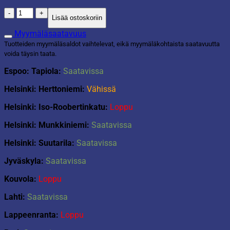
Vesisaavi
Lisää ostoskoriin
65L
taupe
Myymäläsaatavuus
määrä
Tuotteiden myymäläsaldot vaihtelevat, eikä myymäläkohtaista saatavuutta
voida täysin taata.
Espoo: Tapiola:
Saatavissa
Helsinki: Herttoniemi:
Vähissä
Helsinki: Iso-Roobertinkatu:
Loppu
Helsinki: Munkkiniemi:
Saatavissa
Helsinki: Suutarila:
Saatavissa
Jyväskyla:
Saatavissa
Kouvola:
Loppu
Lahti:
Saatavissa
Lappeenranta:
Loppu