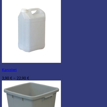
Kanisteri
Hintaluokka:
3,90
€
–
22,90
€
3,90 €
-
22,90 €