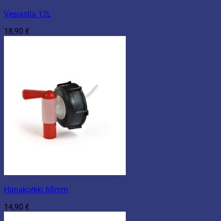
Vesiastia 12L
18,90
€
Hanakorkki 68mm
14,90
€