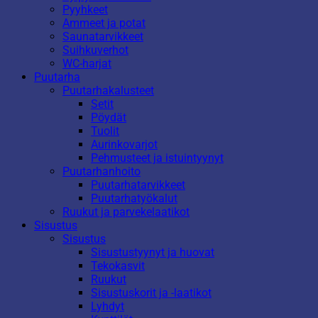
Pyyhkeet
Ammeet ja potat
Saunatarvikkeet
Suihkuverhot
WC-harjat
Puutarha
Puutarhakalusteet
Setit
Pöydät
Tuolit
Aurinkovarjot
Pehmusteet ja istuintyynyt
Puutarhanhoito
Puutarhatarvikkeet
Puutarhatyökalut
Ruukut ja parvekelaatikot
Sisustus
Sisustus
Sisustustyynyt ja huovat
Tekokasvit
Ruukut
Sisustuskorit ja -laatikot
Lyhdyt