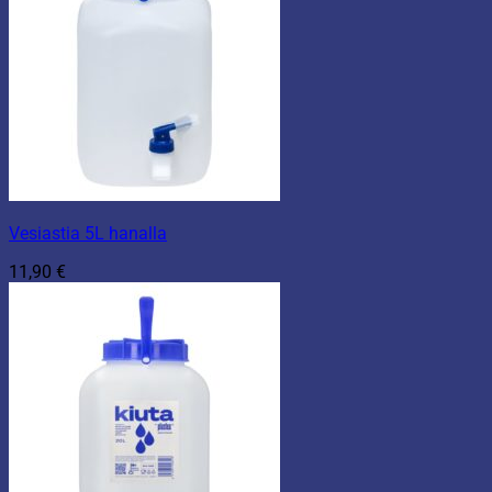
Vesiastia 5L hanalla
11,90
€