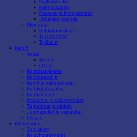
Pyykkihuolto
Kunnossapito
Parveke- ja kynnysmatot
Jätteiden käsittely
Pienrauta
Sähkötarvikkeet
Turvatuotteet
Työkalut
Keittiö
Astiat
Arabia
Iittala
Keittiötarvikkeet
Keittiötekstiilit
Kernit ja vahakankaat
Kertakäyttöastiat
Kylmälaukut
Pakastus- ja säilytysrasiat
Tarjottimet ja tabletit
Juomapullot ja vesiastiat
Fiskars
Kylpyhuone
Tarvikkeet
Kylpyhuonematot