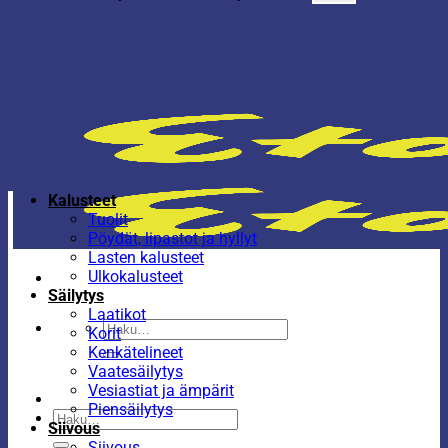
Kalusteet
Tuolit
Pöydät, lipastot ja hyllyt
Lasten kalusteet
Ulkokalusteet
Säilytys
Laatikot
Etsi:
Korit
Kenkätelineet
Vaatesäilytys
Vesiastiat ja ämpärit
Piensäilytys
Etsi:
Siivous
Siivous