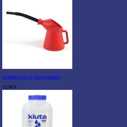
Kaatokannu 3L kaatonokalla
12,90
€