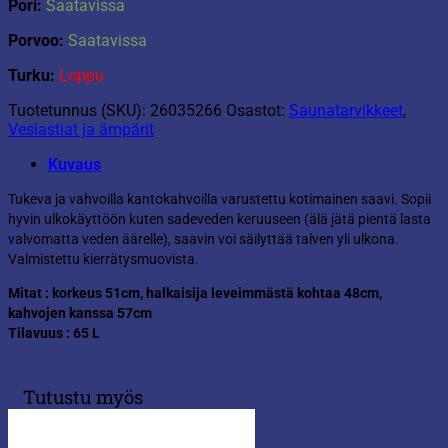
Pori:
Saatavissa
Porvoo:
Saatavissa
Turku:
Loppu
Tuotetunnus (SKU):
26035266
Osastot:
Saunatarvikkeet
,
Vesiastiat ja ämpärit
Kuvaus
Tukeva ja vahvoilla kantokahvoilla varustettu kotimainen saavi. Sopii
hyvin ulkokäyttöön kuten sadeveden keruuseen (älä jätä pientä lasta
valvomatta veden äärelle), saavin voi säilyttää talven yli ulkona.
Valmistettu kierrätysmuovista.
Mitat : korkeus 51cm, halkaisija leveimmästä kohtaa 48cm,
kahvojen kanssa 57cm
Tilavuus :
65 L
Tutustu myös