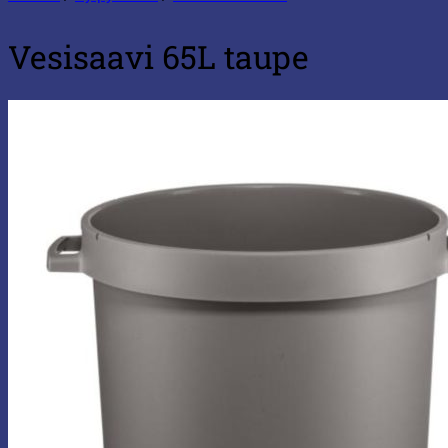
Vesisaavi 65L taupe