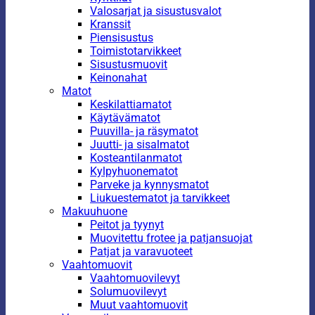
Valosarjat ja sisustusvalot
Kranssit
Piensisustus
Toimistotarvikkeet
Sisustusmuovit
Keinonahat
Matot
Keskilattiamatot
Käytävämatot
Puuvilla- ja räsymatot
Juutti- ja sisalmatot
Kosteantilanmatot
Kylpyhuonematot
Parveke ja kynnysmatot
Liukuestematot ja tarvikkeet
Makuuhuone
Peitot ja tyynyt
Muovitettu frotee ja patjansuojat
Patjat ja varavuoteet
Vaahtomuovit
Vaahtomuovilevyt
Solumuovilevyt
Muut vaahtomuovit