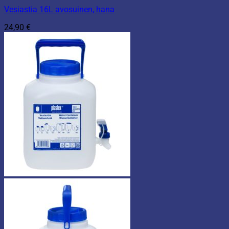
Vesiastia 16L avosuinen, hana
24,90
€