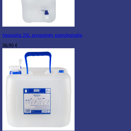
Vesiastia 20L avosuinen, painohanalla
36,90
€