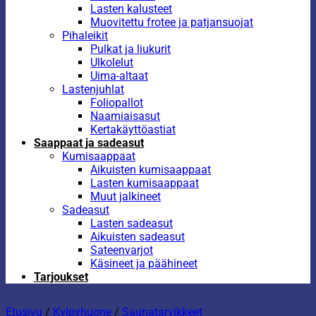
Lasten kalusteet
Muovitettu frotee ja patjansuojat
Pihaleikit
Pulkat ja liukurit
Ulkolelut
Uima-altaat
Lastenjuhlat
Foliopallot
Naamiaisasut
Kertakäyttöastiat
Saappaat ja sadeasut
Kumisaappaat
Aikuisten kumisaappaat
Lasten kumisaappaat
Muut jalkineet
Sadeasut
Lasten sadeasut
Aikuisten sadeasut
Sateenvarjot
Käsineet ja päähineet
Tarjoukset
Etusivu
/
Kylpyhuone
/
Saunatarvikkeet