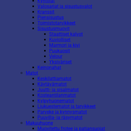
Kynttilät
Valosarjat ja sisustusvalot
Kranssit
Piensisustus
Toimistotarvikkeet
Sisustusmuovit
Staattiset kalvot
Kuviolliset
Marmori ja kivi
Puukuosit
Velour
Yksiväriset
Keinonahat
Matot
Keskilattiamatot
Käytävämatot
Juutti- ja sisalmatot
Kosteantilanmatot
Kylpyhuonematot
Liukuestematot ja tarvikkeet
Parveke ja kynnysmatot
Puuvilla- ja räsymatot
Makuuhuone
Muovitettu frotee ja patjansuojat