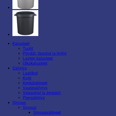
Kalusteet
Tuolit
Pöydät, lipastot ja hyllyt
Lasten kalusteet
Ulkokalusteet
Säilytys
Laatikot
Korit
Kenkätelineet
Vaatesäilytys
Vesiastiat ja ämpärit
Piensäilytys
Siivous
Siivous
Siivousvälineet