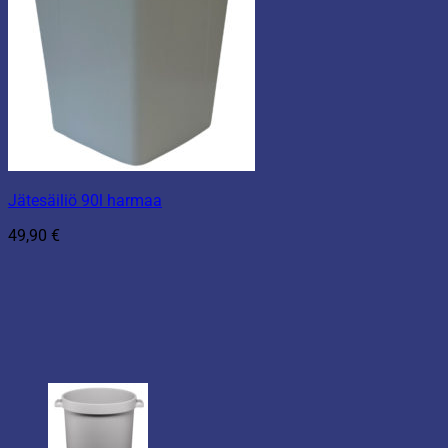
Jätesäiliö 90l harmaa
49,90
€