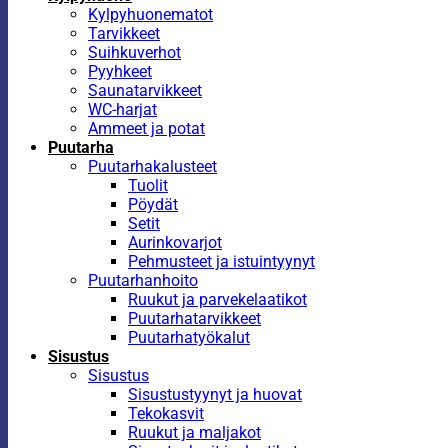
Kylpyhuonematot
Tarvikkeet
Suihkuverhot
Pyyhkeet
Saunatarvikkeet
WC-harjat
Ammeet ja potat
Puutarha
Puutarhakalusteet
Tuolit
Pöydät
Setit
Aurinkovarjot
Pehmusteet ja istuintyynyt
Puutarhanhoito
Ruukut ja parvekelaatikot
Puutarhatarvikkeet
Puutarhatyökalut
Sisustus
Sisustus
Sisustustyynyt ja huovat
Tekokasvit
Ruukut ja maljakot