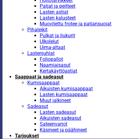
Hoitotarvikkeet
Patjat ja peitteet
Lasten astiat
Lasten kalusteet
Muovitettu frotee ja patjansuojat
Pihaleikit
Pulkat ja liukurit
Ulkolelut
Uima-altaat
Lastenjuhlat
Foliopallot
Naamiaisasut
Kertakäyttöastiat
Saappaat ja sadeasut
Kumisaappaat
Aikuisten kumisaappaat
Lasten kumisaappaat
Muut jalkineet
Sadeasut
Lasten sadeasut
Aikuisten sadeasut
Sateenvarjot
Käsineet ja päähineet
Tarjoukset