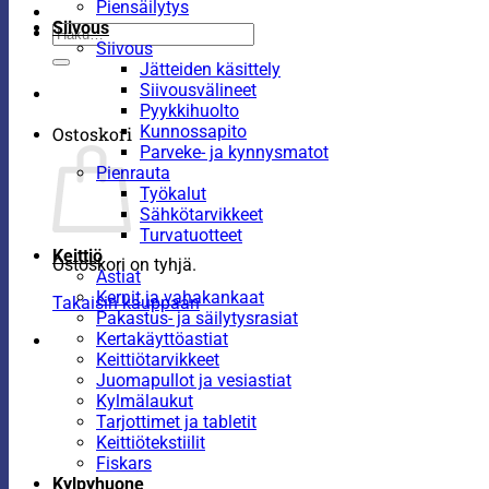
Piensäilytys
Siivous
Etsi:
Siivous
Jätteiden käsittely
Siivousvälineet
Pyykkihuolto
Kunnossapito
Ostoskori
Parveke- ja kynnysmatot
Pienrauta
Työkalut
Sähkötarvikkeet
Turvatuotteet
Keittiö
Ostoskori on tyhjä.
Astiat
Kernit ja vahakankaat
Takaisin kauppaan
Pakastus- ja säilytysrasiat
Kertakäyttöastiat
Keittiötarvikkeet
Juomapullot ja vesiastiat
Kylmälaukut
Tarjottimet ja tabletit
Keittiötekstiilit
Fiskars
Kylpyhuone