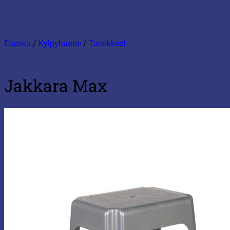
Etusivu
/
Kylpyhuone
/
Tarvikkeet
Jakkara Max