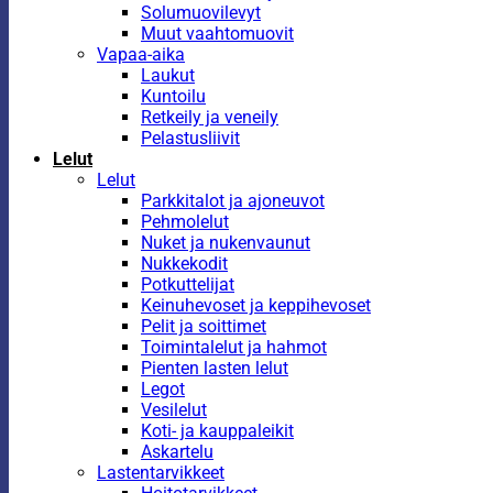
Solumuovilevyt
Muut vaahtomuovit
Vapaa-aika
Laukut
Kuntoilu
Retkeily ja veneily
Pelastusliivit
Lelut
Lelut
Parkkitalot ja ajoneuvot
Pehmolelut
Nuket ja nukenvaunut
Nukkekodit
Potkuttelijat
Keinuhevoset ja keppihevoset
Pelit ja soittimet
Toimintalelut ja hahmot
Pienten lasten lelut
Legot
Vesilelut
Koti- ja kauppaleikit
Askartelu
Lastentarvikkeet