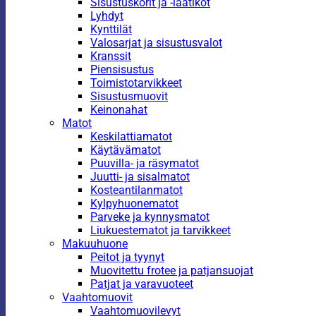
Sisustuskorit ja -laatikot
Lyhdyt
Kynttilät
Valosarjat ja sisustusvalot
Kranssit
Piensisustus
Toimistotarvikkeet
Sisustusmuovit
Keinonahat
Matot
Keskilattiamatot
Käytävämatot
Puuvilla- ja räsymatot
Juutti- ja sisalmatot
Kosteantilanmatot
Kylpyhuonematot
Parveke ja kynnysmatot
Liukuestematot ja tarvikkeet
Makuuhuone
Peitot ja tyynyt
Muovitettu frotee ja patjansuojat
Patjat ja varavuoteet
Vaahtomuovit
Vaahtomuovilevyt