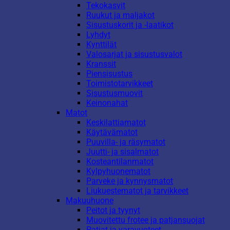
Tekokasvit
Ruukut ja maljakot
Sisustuskorit ja -laatikot
Lyhdyt
Kynttilät
Valosarjat ja sisustusvalot
Kranssit
Piensisustus
Toimistotarvikkeet
Sisustusmuovit
Keinonahat
Matot
Keskilattiamatot
Käytävämatot
Puuvilla- ja räsymatot
Juutti- ja sisalmatot
Kosteantilanmatot
Kylpyhuonematot
Parveke ja kynnysmatot
Liukuestematot ja tarvikkeet
Makuuhuone
Peitot ja tyynyt
Muovitettu frotee ja patjansuojat
Patjat ja varavuoteet