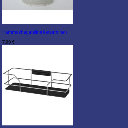
Hammasharjateline keraaminen
7,90
€