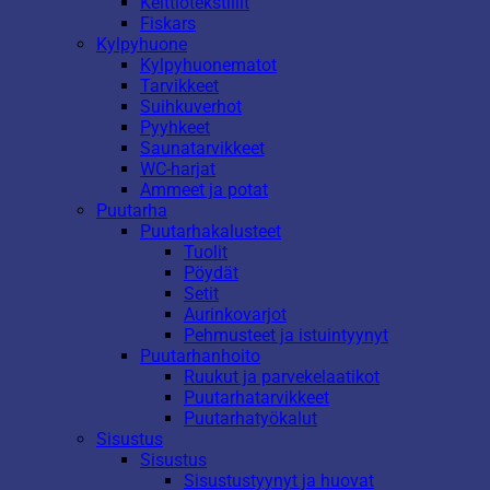
Keittiötekstiilit
Fiskars
Kylpyhuone
Kylpyhuonematot
Tarvikkeet
Suihkuverhot
Pyyhkeet
Saunatarvikkeet
WC-harjat
Ammeet ja potat
Puutarha
Puutarhakalusteet
Tuolit
Pöydät
Setit
Aurinkovarjot
Pehmusteet ja istuintyynyt
Puutarhanhoito
Ruukut ja parvekelaatikot
Puutarhatarvikkeet
Puutarhatyökalut
Sisustus
Sisustus
Sisustustyynyt ja huovat