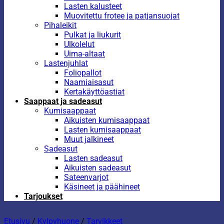
Lasten kalusteet
Muovitettu frotee ja patjansuojat
Pihaleikit
Pulkat ja liukurit
Ulkolelut
Uima-altaat
Lastenjuhlat
Foliopallot
Naamiaisasut
Kertakäyttöastiat
Saappaat ja sadeasut
Kumisaappaat
Aikuisten kumisaappaat
Lasten kumisaappaat
Muut jalkineet
Sadeasut
Lasten sadeasut
Aikuisten sadeasut
Sateenvarjot
Käsineet ja päähineet
Tarjoukset
Etusivu
/
Kylpyhuone
/
Tarvikkeet