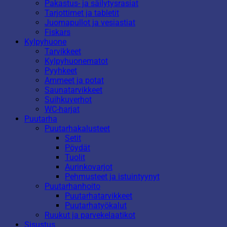
Pakastus- ja säilytysrasiat
Tarjottimet ja tabletit
Juomapullot ja vesiastiat
Fiskars
Kylpyhuone
Tarvikkeet
Kylpyhuonematot
Pyyhkeet
Ammeet ja potat
Saunatarvikkeet
Suihkuverhot
WC-harjat
Puutarha
Puutarhakalusteet
Setit
Pöydät
Tuolit
Aurinkovarjot
Pehmusteet ja istuintyynyt
Puutarhanhoito
Puutarhatarvikkeet
Puutarhatyökalut
Ruukut ja parvekelaatikot
Sisustus