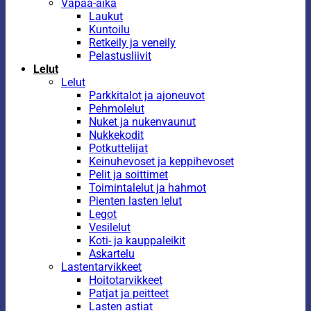
Vapaa-aika
Laukut
Kuntoilu
Retkeily ja veneily
Pelastusliivit
Lelut
Lelut
Parkkitalot ja ajoneuvot
Pehmolelut
Nuket ja nukenvaunut
Nukkekodit
Potkuttelijat
Keinuhevoset ja keppihevoset
Pelit ja soittimet
Toimintalelut ja hahmot
Pienten lasten lelut
Legot
Vesilelut
Koti- ja kauppaleikit
Askartelu
Lastentarvikkeet
Hoitotarvikkeet
Patjat ja peitteet
Lasten astiat