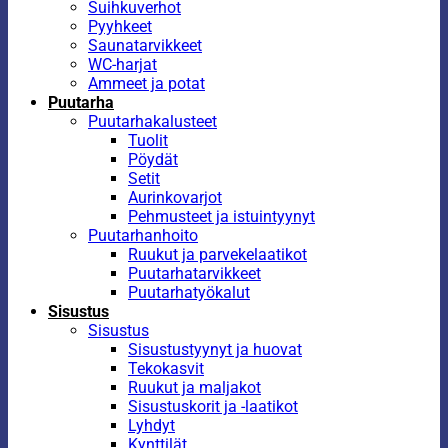
Suihkuverhot
Pyyhkeet
Saunatarvikkeet
WC-harjat
Ammeet ja potat
Puutarha
Puutarhakalusteet
Tuolit
Pöydät
Setit
Aurinkovarjot
Pehmusteet ja istuintyynyt
Puutarhanhoito
Ruukut ja parvekelaatikot
Puutarhatarvikkeet
Puutarhatyökalut
Sisustus
Sisustus
Sisustustyynyt ja huovat
Tekokasvit
Ruukut ja maljakot
Sisustuskorit ja -laatikot
Lyhdyt
Kynttilät