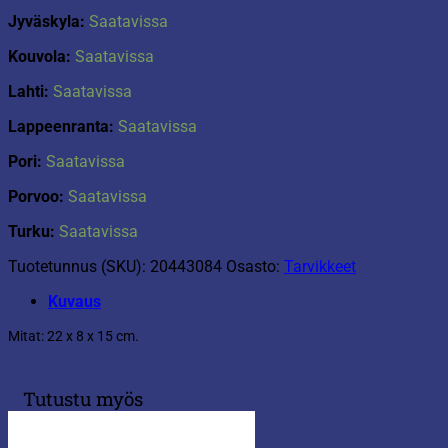
Jyväskyla:
Saatavissa
Kouvola:
Saatavissa
Lahti:
Saatavissa
Lappeenranta:
Saatavissa
Pori:
Saatavissa
Porvoo:
Saatavissa
Turku:
Saatavissa
Tuotetunnus (SKU):
20443084
Osasto:
Tarvikkeet
Kuvaus
Mitat: 22 x 8 x 15 cm.
Tutustu myös