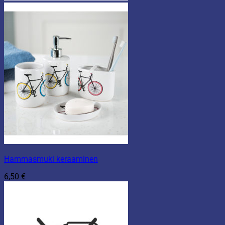
Hammasmuki keraaminen
6,50
€