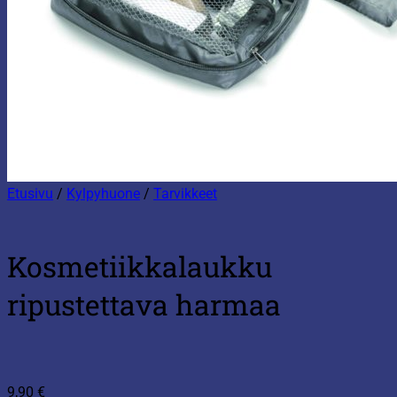
Etusivu
/
Kylpyhuone
/
Tarvikkeet
Kosmetiikkalaukku
ripustettava harmaa
9,90
€