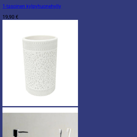
1-tasoinen kylpyhuonehylly
19,90
€