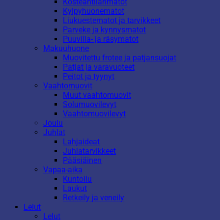
Kosteantilanmatot
Kylpyhuonematot
Liukuestematot ja tarvikkeet
Parveke ja kynnysmatot
Puuvilla- ja räsymatot
Makuuhuone
Muovitettu frotee ja patjansuojat
Patjat ja varavuoteet
Peitot ja tyynyt
Vaahtomuovit
Muut vaahtomuovit
Solumuovilevyt
Vaahtomuovilevyt
Joulu
Juhlat
Lahjaideat
Juhlatarvikkeet
Pääsiäinen
Vapaa-aika
Kuntoilu
Laukut
Retkeily ja veneily
Lelut
Lelut