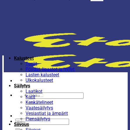
Kalusteet
Tuolit
Pöydät, lipastot ja hyllyt
Lasten kalusteet
Ulkokalusteet
Säilytys
Laatikot
Etsi:
Korit
Kenkätelineet
Vaatesäilytys
Vesiastiat ja ämpärit
Piensäilytys
Etsi:
Siivous
Siivous