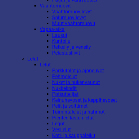
Vaahtomuovit
Vaahtomuovilevyt
Solumuovilevyt
Muut vaahtomuovit
Vapaa-aika
Laukut
Kuntoilu
Retkeily ja veneily
Pelastusliivit
Lelut
Lelut
Parkkitalot ja ajoneuvot
Pehmolelut
Nuket ja nukenvaunut
Nukkekodit
Potkuttelijat
Keinuhevoset ja keppihevoset
Pelit ja soittimet
Toimintalelut ja hahmot
Pienten lasten lelut
Legot
Vesilelut
Koti- ja kauppaleikit