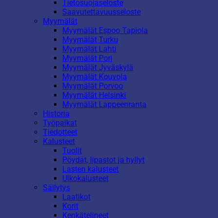
Tietosuojaseloste
Saavutettavuusseloste
Myymälät
Myymälät Espoo Tapiola
Myymälät Turku
Myymälät Lahti
Myymälät Pori
Myymälät Jyväskylä
Myymälät Kouvola
Myymälät Porvoo
Myymälät Helsinki
Myymälät Lappeenranta
Historia
Työpaikat
Tiedotteet
Kalusteet
Tuolit
Pöydät, lipastot ja hyllyt
Lasten kalusteet
Ulkokalusteet
Säilytys
Laatikot
Korit
Kenkätelineet