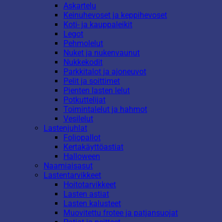
Askartelu
Keinuhevoset ja keppihevoset
Koti- ja kauppaleikit
Legot
Pehmolelut
Nuket ja nukenvaunut
Nukkekodit
Parkkitalot ja ajoneuvot
Pelit ja soittimet
Pienten lasten lelut
Potkuttelijat
Toimintalelut ja hahmot
Vesilelut
Lastenjuhlat
Foliopallot
Kertakäyttöastiat
Halloween
Naamiaisasut
Lastentarvikkeet
Hoitotarvikkeet
Lasten astiat
Lasten kalusteet
Muovitettu frotee ja patjansuojat