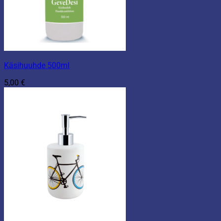
Käsihuuhde 500ml
5,00
€