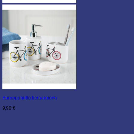
Pumppupullo keraaminen
9,90
€