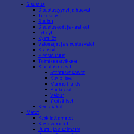
Sisustus
Sisustustyynyt ja huovat
Tekokasvit
Ruukut
Sisustuskorit ja -laatikot
Lyhdyt
Kynttilät
Valosarjat ja sisustusvalot
Kranssit
Piensisustus
Toimistotarvikkeet
Sisustusmuovit
Staattiset kalvot
Kuviolliset
Marmori ja kivi
Puukuosit
Velour
Yksiväriset
Keinonahat
Matot
Keskilattiamatot
Käytävämatot
Juutti- ja sisalmatot