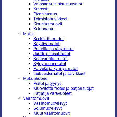
Valosarjat ja sisustusvalot
Kranssit
Piensisustus
Toimistotarvikkeet
Sisustusmuovit
Keinonahat
Matot
Keskilattiamatot
Käytävämatot
Puuvilla- ja räsymatot
Juutti- ja sisalmatot
Kosteantilanmatot
Kylpyhuonematot
Parveke ja kynnysmatot
Liukuestematot ja tarvikkeet
Makuuhuone
Peitot ja tyynyt
Muovitettu frotee ja patjansuojat
Patjat ja varavuoteet
Vaahtomuovit
Vaahtomuovilevyt
Solumuovilevyt
Muut vaahtomuovit