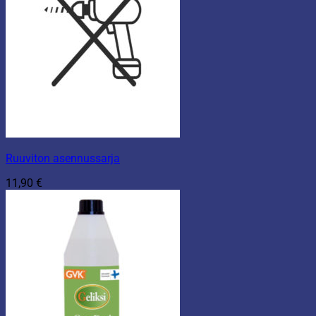
Ruuviton asennussarja
11,90
€