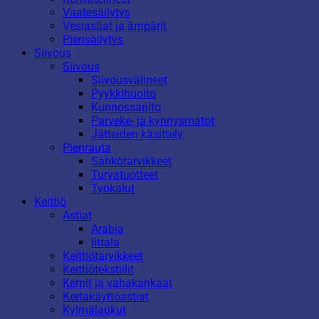
Vaatesäilytys
Vesiastiat ja ämpärit
Piensäilytys
Siivous
Siivous
Siivousvälineet
Pyykkihuolto
Kunnossapito
Parveke- ja kynnysmatot
Jätteiden käsittely
Pienrauta
Sähkötarvikkeet
Turvatuotteet
Työkalut
Keittiö
Astiat
Arabia
Iittala
Keittiötarvikkeet
Keittiötekstiilit
Kernit ja vahakankaat
Kertakäyttöastiat
Kylmälaukut