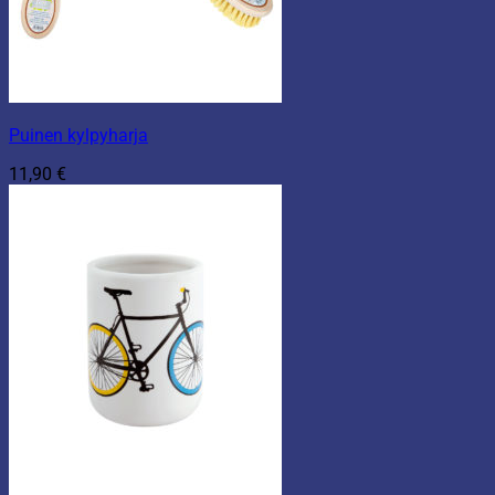
Puinen kylpyharja
11,90
€