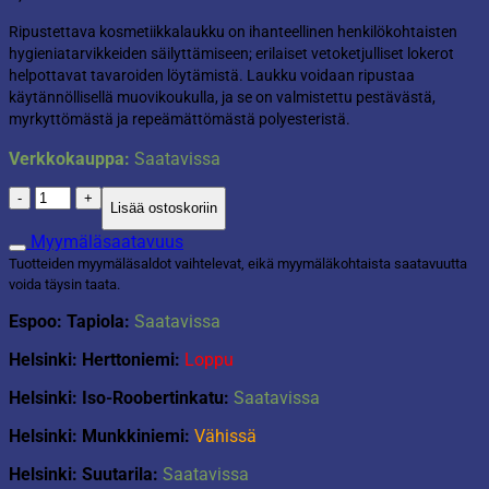
Ripustettava kosmetiikkalaukku on ihanteellinen henkilökohtaisten
hygieniatarvikkeiden säilyttämiseen; erilaiset vetoketjulliset lokerot
helpottavat tavaroiden löytämistä. Laukku voidaan ripustaa
käytännöllisellä muovikoukulla, ja se on valmistettu pestävästä,
myrkyttömästä ja repeämättömästä polyesteristä.
Verkkokauppa:
Saatavissa
Kosmetiikkalaukku
Lisää ostoskoriin
ripustettava
harmaa
Myymäläsaatavuus
määrä
Tuotteiden myymäläsaldot vaihtelevat, eikä myymäläkohtaista saatavuutta
voida täysin taata.
Espoo: Tapiola:
Saatavissa
Helsinki: Herttoniemi:
Loppu
Helsinki: Iso-Roobertinkatu:
Saatavissa
Helsinki: Munkkiniemi:
Vähissä
Helsinki: Suutarila:
Saatavissa