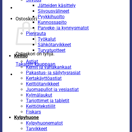
Jätteiden käsittely
Siivousvälineet
Pyykkihuolto
Ostoskori
Kunnossapito
Parveke- ja kynnysmatot
Pienrauta
Työkalut
Sähkötarvikkeet
Turvatuotteet
Ostoskori on tyhjä.
Keittiö
Astiat
Takaisin kauppaan
Kernit ja vahakankaat
Pakastus- ja säilytysrasiat
Kertakäyttöastiat
Keittiötarvikkeet
Juomapullot ja vesiastiat
Kylmälaukut
Tarjottimet ja tabletit
Keittiötekstiilit
Fiskars
Kylpyhuone
Kylpyhuonematot
Tarvikkeet