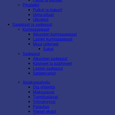
Patjat ja peitteet
Pihaleikit
Pulkat ja liukurit
Uima-altaat
Ulkolelut
Saappaat ja sadeasut
Kumisaappaat
Aikuisten kumisaappaat
Lasten kumisaappaat
Muut jalkineet
Sukat
Sadeasut
Aikuisten sadeasut
Käsineet ja päähineet
Lasten sadeasut
Sateenvarjot
Asiakaspalvelu
Ota yhteyttä
Maksutavat
Toimitustavat
Yritysmyynti
Palautus
Yleiset ehdot