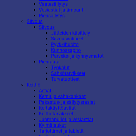
Vaatesäilytys
Vesiastiat ja ämpärit
Piensäilytys
Siivous
Siivous
Jätteiden käsittely
Siivousvälineet
Pyykkihuolto
Kunnossapito
Parveke- ja kynnysmatot
Pienrauta
Työkalut
Sähkötarvikkeet
Turvatuotteet
Keittiö
Astiat
Kernit ja vahakankaat
Pakastus- ja säilytysrasiat
Kertakäyttöastiat
Keittiötarvikkeet
Juomapullot ja vesiastiat
Kylmälaukut
Tarjottimet ja tabletit