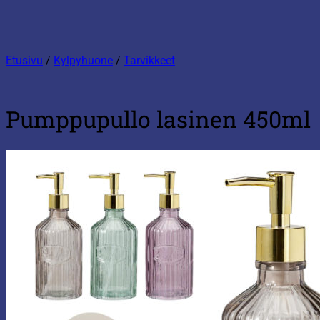
Etusivu
/
Kylpyhuone
/
Tarvikkeet
Pumppupullo lasinen 450ml