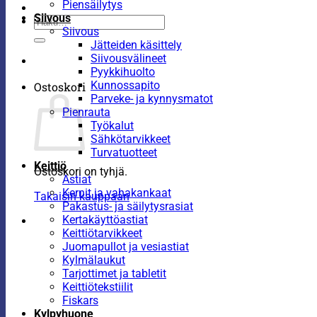
Piensäilytys
Siivous
Etsi:
Siivous
Jätteiden käsittely
Siivousvälineet
Pyykkihuolto
Kunnossapito
Ostoskori
Parveke- ja kynnysmatot
Pienrauta
Työkalut
Sähkötarvikkeet
Turvatuotteet
Keittiö
Ostoskori on tyhjä.
Astiat
Kernit ja vahakankaat
Takaisin kauppaan
Pakastus- ja säilytysrasiat
Kertakäyttöastiat
Keittiötarvikkeet
Juomapullot ja vesiastiat
Kylmälaukut
Tarjottimet ja tabletit
Keittiötekstiilit
Fiskars
Kylpyhuone