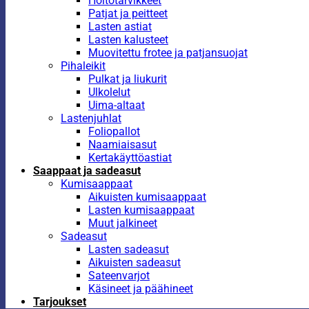
Hoitotarvikkeet
Patjat ja peitteet
Lasten astiat
Lasten kalusteet
Muovitettu frotee ja patjansuojat
Pihaleikit
Pulkat ja liukurit
Ulkolelut
Uima-altaat
Lastenjuhlat
Foliopallot
Naamiaisasut
Kertakäyttöastiat
Saappaat ja sadeasut
Kumisaappaat
Aikuisten kumisaappaat
Lasten kumisaappaat
Muut jalkineet
Sadeasut
Lasten sadeasut
Aikuisten sadeasut
Sateenvarjot
Käsineet ja päähineet
Tarjoukset