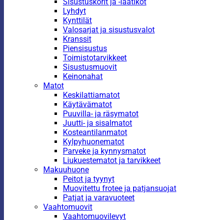
Sisustuskorit ja -laatikot
Lyhdyt
Kynttilät
Valosarjat ja sisustusvalot
Kranssit
Piensisustus
Toimistotarvikkeet
Sisustusmuovit
Keinonahat
Matot
Keskilattiamatot
Käytävämatot
Puuvilla- ja räsymatot
Juutti- ja sisalmatot
Kosteantilanmatot
Kylpyhuonematot
Parveke ja kynnysmatot
Liukuestematot ja tarvikkeet
Makuuhuone
Peitot ja tyynyt
Muovitettu frotee ja patjansuojat
Patjat ja varavuoteet
Vaahtomuovit
Vaahtomuovilevyt