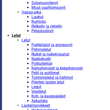
Solumuovilevyt
Muut vaahtomuovit
Vapaa-aika
Laukut
Kuntoilu
Retkeily ja veneily
Pelastusliivit
Lelut
Lelut
Parkkitalot ja ajoneuvot
Pehmolelut
Nuket ja nukenvaunut
Nukkekodit
Potkuttelijat
Keinuhevoset ja keppihevoset
Pelit ja soittimet
Toimintalelut ja hahmot
Pienten lasten lelut
Legot
Vesilelut
Koti- ja kauppaleikit
Askartelu
Lastentarvikkeet