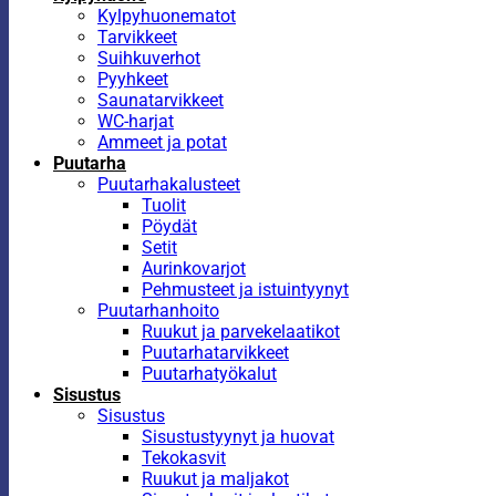
Kylpyhuonematot
Tarvikkeet
Suihkuverhot
Pyyhkeet
Saunatarvikkeet
WC-harjat
Ammeet ja potat
Puutarha
Puutarhakalusteet
Tuolit
Pöydät
Setit
Aurinkovarjot
Pehmusteet ja istuintyynyt
Puutarhanhoito
Ruukut ja parvekelaatikot
Puutarhatarvikkeet
Puutarhatyökalut
Sisustus
Sisustus
Sisustustyynyt ja huovat
Tekokasvit
Ruukut ja maljakot