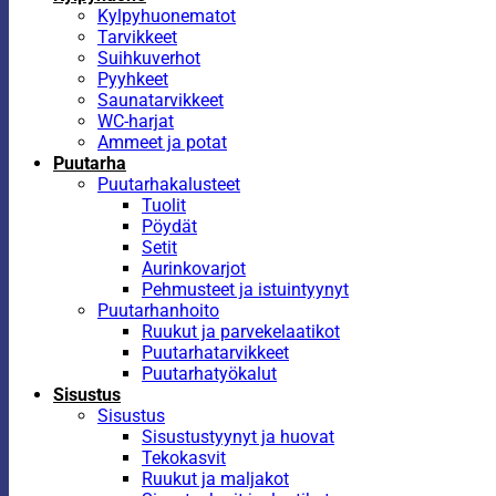
Kylpyhuonematot
Tarvikkeet
Suihkuverhot
Pyyhkeet
Saunatarvikkeet
WC-harjat
Ammeet ja potat
Puutarha
Puutarhakalusteet
Tuolit
Pöydät
Setit
Aurinkovarjot
Pehmusteet ja istuintyynyt
Puutarhanhoito
Ruukut ja parvekelaatikot
Puutarhatarvikkeet
Puutarhatyökalut
Sisustus
Sisustus
Sisustustyynyt ja huovat
Tekokasvit
Ruukut ja maljakot