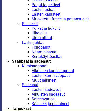
Hoitotarvikkeet
Patjat ja peitteet
Lasten astiat
Lasten kalusteet
Muovitettu frotee ja patjansuojat
Pihaleikit
Pulkat ja liukurit
Ulkolelut
Uima-altaat
Lastenjuhlat
Foliopallot
Naamiaisasut
Kertakäyttöastiat
Saappaat ja sadeasut
Kumisaappaat
Aikuisten kumisaappaat
Lasten kumisaappaat
Muut jalkineet
Sadeasut
Lasten sadeasut
Aikuisten sadeasut
Sateenvarjot
Käsineet ja päähineet
Tarjoukset