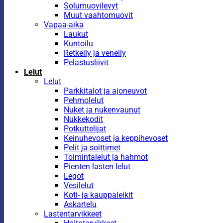
Solumuovilevyt
Muut vaahtomuovit
Vapaa-aika
Laukut
Kuntoilu
Retkeily ja veneily
Pelastusliivit
Lelut
Lelut
Parkkitalot ja ajoneuvot
Pehmolelut
Nuket ja nukenvaunut
Nukkekodit
Potkuttelijat
Keinuhevoset ja keppihevoset
Pelit ja soittimet
Toimintalelut ja hahmot
Pienten lasten lelut
Legot
Vesilelut
Koti- ja kauppaleikit
Askartelu
Lastentarvikkeet