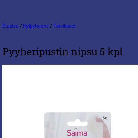
Etusivu
/
Kylpyhuone
/
Tarvikkeet
Pyyheripustin nipsu 5 kpl