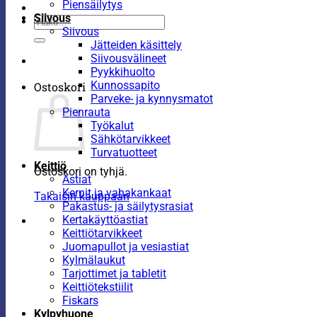
Piensäilytys
Siivous
Etsi:
Siivous
Jätteiden käsittely
Siivousvälineet
Pyykkihuolto
Kunnossapito
Ostoskori
Parveke- ja kynnysmatot
Pienrauta
Työkalut
Sähkötarvikkeet
Turvatuotteet
Keittiö
Ostoskori on tyhjä.
Astiat
Kernit ja vahakankaat
Takaisin kauppaan
Pakastus- ja säilytysrasiat
Kertakäyttöastiat
Keittiötarvikkeet
Juomapullot ja vesiastiat
Kylmälaukut
Tarjottimet ja tabletit
Keittiötekstiilit
Fiskars
Kylpyhuone