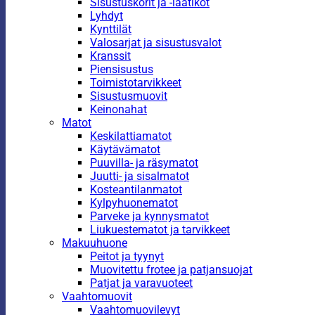
Sisustuskorit ja -laatikot
Lyhdyt
Kynttilät
Valosarjat ja sisustusvalot
Kranssit
Piensisustus
Toimistotarvikkeet
Sisustusmuovit
Keinonahat
Matot
Keskilattiamatot
Käytävämatot
Puuvilla- ja räsymatot
Juutti- ja sisalmatot
Kosteantilanmatot
Kylpyhuonematot
Parveke ja kynnysmatot
Liukuestematot ja tarvikkeet
Makuuhuone
Peitot ja tyynyt
Muovitettu frotee ja patjansuojat
Patjat ja varavuoteet
Vaahtomuovit
Vaahtomuovilevyt