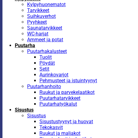
Kylpyhuonematot
Tarvikkeet
Suihkuverhot
Pyyhkeet
Saunatarvikkeet
WC-harjat
Ammeet ja potat
Puutarha
Puutarhakalusteet
Tuolit
Pöydät
Setit
Aurinkovarjot
Pehmusteet ja istuintyynyt
Puutarhanhoito
Ruukut ja parvekelaatikot
Puutarhatarvikkeet
Puutarhatyökalut
Sisustus
Sisustus
Sisustustyynyt ja huovat
Tekokasvit
Ruukut ja maljakot