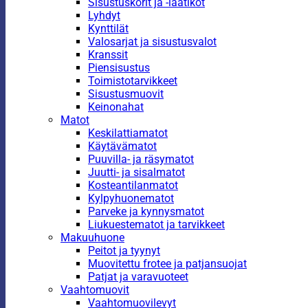
Sisustuskorit ja -laatikot
Lyhdyt
Kynttilät
Valosarjat ja sisustusvalot
Kranssit
Piensisustus
Toimistotarvikkeet
Sisustusmuovit
Keinonahat
Matot
Keskilattiamatot
Käytävämatot
Puuvilla- ja räsymatot
Juutti- ja sisalmatot
Kosteantilanmatot
Kylpyhuonematot
Parveke ja kynnysmatot
Liukuestematot ja tarvikkeet
Makuuhuone
Peitot ja tyynyt
Muovitettu frotee ja patjansuojat
Patjat ja varavuoteet
Vaahtomuovit
Vaahtomuovilevyt