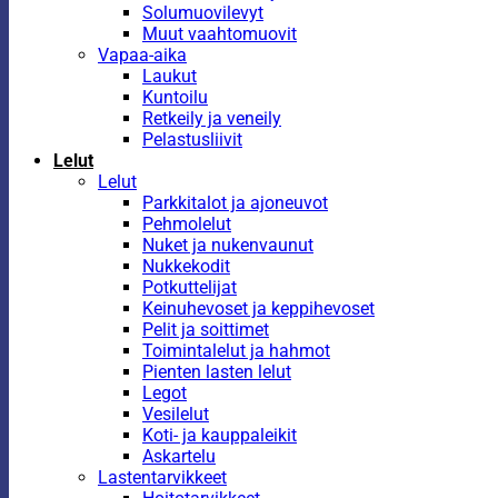
Solumuovilevyt
Muut vaahtomuovit
Vapaa-aika
Laukut
Kuntoilu
Retkeily ja veneily
Pelastusliivit
Lelut
Lelut
Parkkitalot ja ajoneuvot
Pehmolelut
Nuket ja nukenvaunut
Nukkekodit
Potkuttelijat
Keinuhevoset ja keppihevoset
Pelit ja soittimet
Toimintalelut ja hahmot
Pienten lasten lelut
Legot
Vesilelut
Koti- ja kauppaleikit
Askartelu
Lastentarvikkeet