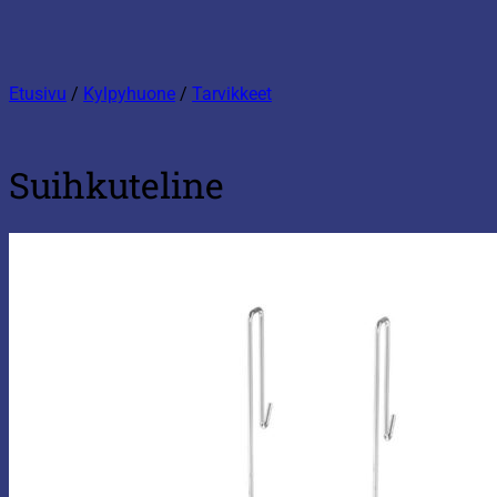
Etusivu
/
Kylpyhuone
/
Tarvikkeet
Suihkuteline