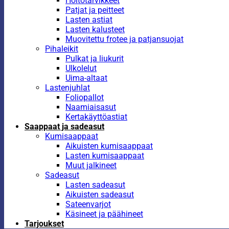
Hoitotarvikkeet
Patjat ja peitteet
Lasten astiat
Lasten kalusteet
Muovitettu frotee ja patjansuojat
Pihaleikit
Pulkat ja liukurit
Ulkolelut
Uima-altaat
Lastenjuhlat
Foliopallot
Naamiaisasut
Kertakäyttöastiat
Saappaat ja sadeasut
Kumisaappaat
Aikuisten kumisaappaat
Lasten kumisaappaat
Muut jalkineet
Sadeasut
Lasten sadeasut
Aikuisten sadeasut
Sateenvarjot
Käsineet ja päähineet
Tarjoukset