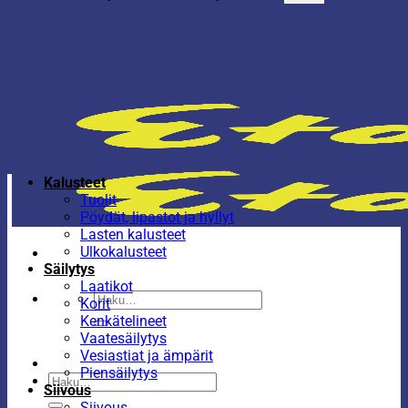
Kalusteet
Tuolit
Pöydät, lipastot ja hyllyt
Lasten kalusteet
Ulkokalusteet
Säilytys
Laatikot
Etsi:
Korit
Kenkätelineet
Vaatesäilytys
Vesiastiat ja ämpärit
Piensäilytys
Etsi:
Siivous
Siivous