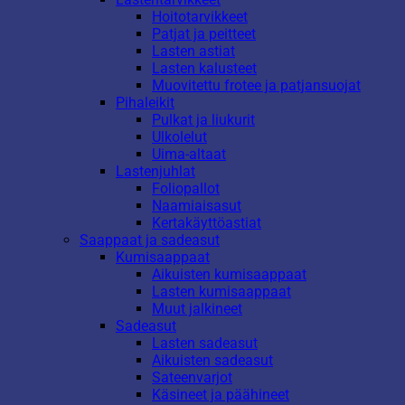
Hoitotarvikkeet
Patjat ja peitteet
Lasten astiat
Lasten kalusteet
Muovitettu frotee ja patjansuojat
Pihaleikit
Pulkat ja liukurit
Ulkolelut
Uima-altaat
Lastenjuhlat
Foliopallot
Naamiaisasut
Kertakäyttöastiat
Saappaat ja sadeasut
Kumisaappaat
Aikuisten kumisaappaat
Lasten kumisaappaat
Muut jalkineet
Sadeasut
Lasten sadeasut
Aikuisten sadeasut
Sateenvarjot
Käsineet ja päähineet