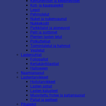
Keinuhevoset ja keppihevoset
Koti- ja kauppaleikit
Legot
Pehmolelut
Nuket ja nukenvaunut
Nukkekodit
Parkkitalot ja ajoneuvot
Pelit ja soittimet
Pienten lasten lelut
Potkuttelijat
Toimintalelut ja hahmot
Vesilelut
Lastenjuhlat
Foliopallot
Kertakäyttöastiat
Halloween
Naamiaisasut
Lastentarvikkeet
Hoitotarvikkeet
Lasten astiat
Lasten kalusteet
Muovitettu frotee ja patjansuojat
Patjat ja peitteet
Pihaleikit