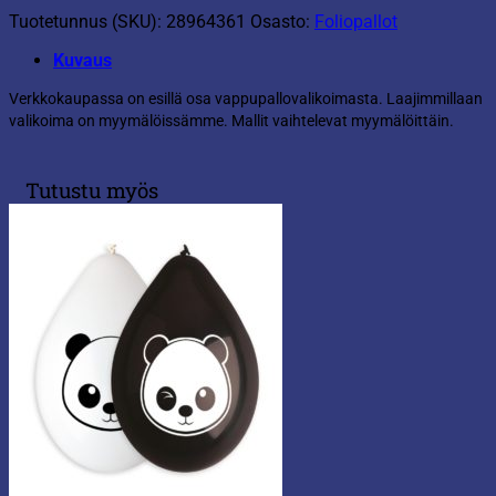
Tuotetunnus (SKU):
28964361
Osasto:
Foliopallot
Kuvaus
Verkkokaupassa on esillä osa vappupallovalikoimasta. Laajimmillaan
valikoima on myymälöissämme. Mallit vaihtelevat myymälöittäin.
Tutustu myös