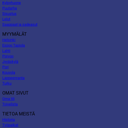
Kylpyhuone
Puutarha
Sisustus
Lelut
Saappaat ja sadeasut
MYYMÄLÄT
Helsinki
Espoo Tapiola
Lahti
Porvoo
Jyväskylä
Pori
Kouvola
Lappeenranta
Turku
OMAT SIVUT
Oma tili
Toivelista
TIETOA MEISTÄ
Historia
Työpaikat