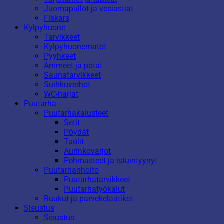
Juomapullot ja vesiastiat
Fiskars
Kylpyhuone
Tarvikkeet
Kylpyhuonematot
Pyyhkeet
Ammeet ja potat
Saunatarvikkeet
Suihkuverhot
WC-harjat
Puutarha
Puutarhakalusteet
Setit
Pöydät
Tuolit
Aurinkovarjot
Pehmusteet ja istuintyynyt
Puutarhanhoito
Puutarhatarvikkeet
Puutarhatyökalut
Ruukut ja parvekelaatikot
Sisustus
Sisustus