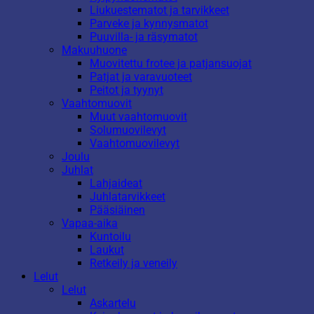
Liukuestematot ja tarvikkeet
Parveke ja kynnysmatot
Puuvilla- ja räsymatot
Makuuhuone
Muovitettu frotee ja patjansuojat
Patjat ja varavuoteet
Peitot ja tyynyt
Vaahtomuovit
Muut vaahtomuovit
Solumuovilevyt
Vaahtomuovilevyt
Joulu
Juhlat
Lahjaideat
Juhlatarvikkeet
Pääsiäinen
Vapaa-aika
Kuntoilu
Laukut
Retkeily ja veneily
Lelut
Lelut
Askartelu