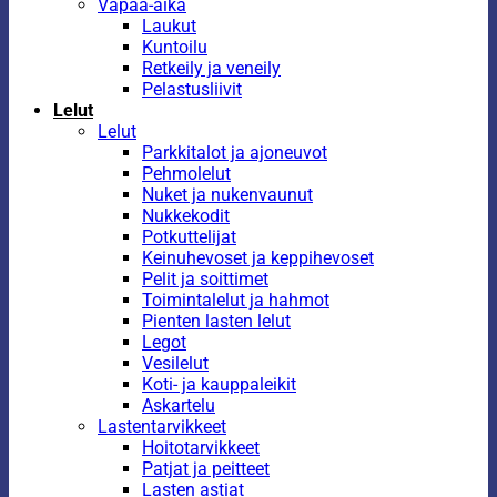
Vapaa-aika
Laukut
Kuntoilu
Retkeily ja veneily
Pelastusliivit
Lelut
Lelut
Parkkitalot ja ajoneuvot
Pehmolelut
Nuket ja nukenvaunut
Nukkekodit
Potkuttelijat
Keinuhevoset ja keppihevoset
Pelit ja soittimet
Toimintalelut ja hahmot
Pienten lasten lelut
Legot
Vesilelut
Koti- ja kauppaleikit
Askartelu
Lastentarvikkeet
Hoitotarvikkeet
Patjat ja peitteet
Lasten astiat