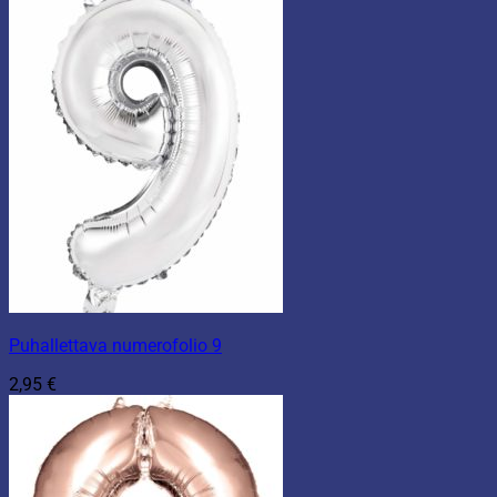
Puhallettava numerofolio 9
2,95
€