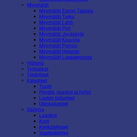
Myymälät
Myymälät Espoo Tapiola
Myymälät Turku
Myymälät Lahti
Myymälät Pori
Myymälät Jyväskylä
Myymälät Kouvola
Myymälät Porvoo
Myymälät Helsinki
Myymälät Lappeenranta
Historia
Työpaikat
Tiedotteet
Kalusteet
Tuolit
Pöydät, lipastot ja hyllyt
Lasten kalusteet
Ulkokalusteet
Säilytys
Laatikot
Korit
Kenkätelineet
Vaatesäilytys