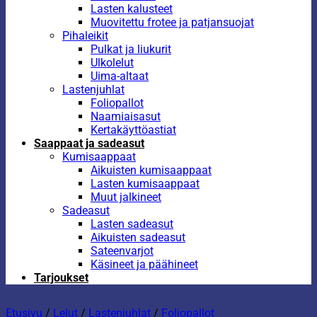
Lasten kalusteet
Muovitettu frotee ja patjansuojat
Pihaleikit
Pulkat ja liukurit
Ulkolelut
Uima-altaat
Lastenjuhlat
Foliopallot
Naamiaisasut
Kertakäyttöastiat
Saappaat ja sadeasut
Kumisaappaat
Aikuisten kumisaappaat
Lasten kumisaappaat
Muut jalkineet
Sadeasut
Lasten sadeasut
Aikuisten sadeasut
Sateenvarjot
Käsineet ja päähineet
Tarjoukset
Etusivu
/
Lelut
/
Lastenjuhlat
/
Foliopallot