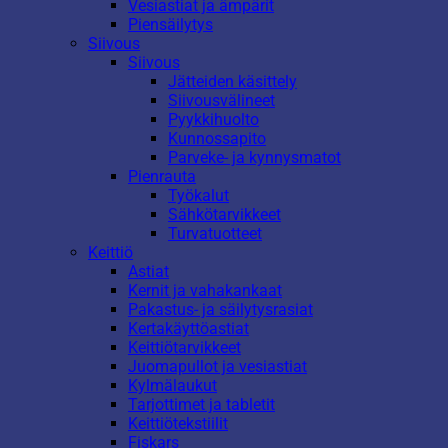
Vesiastiat ja ämpärit
Piensäilytys
Siivous
Siivous
Jätteiden käsittely
Siivousvälineet
Pyykkihuolto
Kunnossapito
Parveke- ja kynnysmatot
Pienrauta
Työkalut
Sähkötarvikkeet
Turvatuotteet
Keittiö
Astiat
Kernit ja vahakankaat
Pakastus- ja säilytysrasiat
Kertakäyttöastiat
Keittiötarvikkeet
Juomapullot ja vesiastiat
Kylmälaukut
Tarjottimet ja tabletit
Keittiötekstiilit
Fiskars