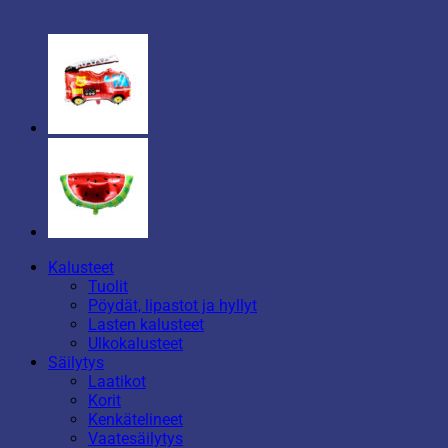
Kalusteet
Tuolit
Pöydät, lipastot ja hyllyt
Lasten kalusteet
Ulkokalusteet
Säilytys
Laatikot
Korit
Kenkätelineet
Vaatesäilytys