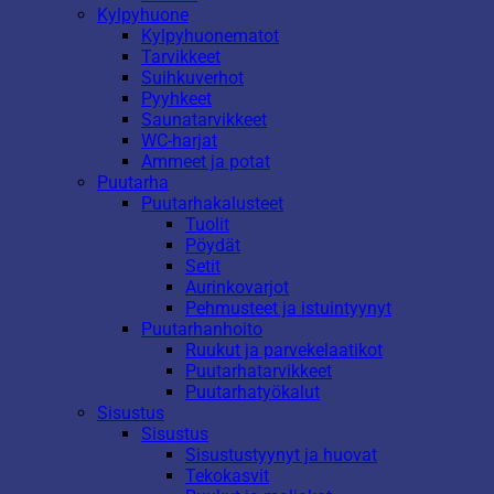
Kylpyhuone
Kylpyhuonematot
Tarvikkeet
Suihkuverhot
Pyyhkeet
Saunatarvikkeet
WC-harjat
Ammeet ja potat
Puutarha
Puutarhakalusteet
Tuolit
Pöydät
Setit
Aurinkovarjot
Pehmusteet ja istuintyynyt
Puutarhanhoito
Ruukut ja parvekelaatikot
Puutarhatarvikkeet
Puutarhatyökalut
Sisustus
Sisustus
Sisustustyynyt ja huovat
Tekokasvit