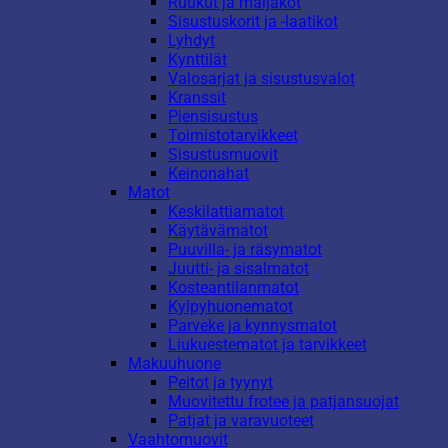
Ruukut ja maljakot
Sisustuskorit ja -laatikot
Lyhdyt
Kynttilät
Valosarjat ja sisustusvalot
Kranssit
Piensisustus
Toimistotarvikkeet
Sisustusmuovit
Keinonahat
Matot
Keskilattiamatot
Käytävämatot
Puuvilla- ja räsymatot
Juutti- ja sisalmatot
Kosteantilanmatot
Kylpyhuonematot
Parveke ja kynnysmatot
Liukuestematot ja tarvikkeet
Makuuhuone
Peitot ja tyynyt
Muovitettu frotee ja patjansuojat
Patjat ja varavuoteet
Vaahtomuovit