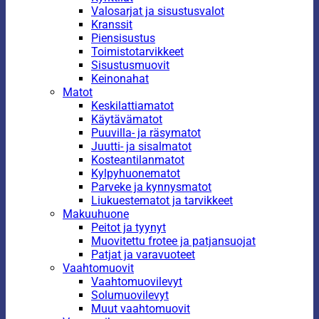
Valosarjat ja sisustusvalot
Kranssit
Piensisustus
Toimistotarvikkeet
Sisustusmuovit
Keinonahat
Matot
Keskilattiamatot
Käytävämatot
Puuvilla- ja räsymatot
Juutti- ja sisalmatot
Kosteantilanmatot
Kylpyhuonematot
Parveke ja kynnysmatot
Liukuestematot ja tarvikkeet
Makuuhuone
Peitot ja tyynyt
Muovitettu frotee ja patjansuojat
Patjat ja varavuoteet
Vaahtomuovit
Vaahtomuovilevyt
Solumuovilevyt
Muut vaahtomuovit