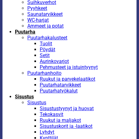
Suihkuverhot
Pyyhkeet
Saunatarvikkeet
WC-harjat
Ammeet ja potat
Puutarha
Puutarhakalusteet
Tuolit
Pöydät
Setit
Aurinkovarjot
Pehmusteet ja istuintyynyt
Puutarhanhoito
Ruukut ja parvekelaatikot
Puutarhatarvikkeet
Puutarhatyökalut
Sisustus
Sisustus
Sisustustyynyt ja huovat
Tekokasvit
Ruukut ja maljakot
Sisustuskorit ja -laatikot
Lyhdyt
Kynttilät