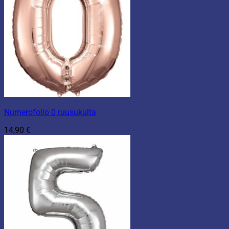
Numerofolio 0 ruusukulta
14,90
€