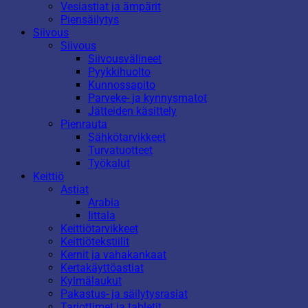
Vesiastiat ja ämpärit
Piensäilytys
Siivous
Siivous
Siivousvälineet
Pyykkihuolto
Kunnossapito
Parveke- ja kynnysmatot
Jätteiden käsittely
Pienrauta
Sähkötarvikkeet
Turvatuotteet
Työkalut
Keittiö
Astiat
Arabia
Iittala
Keittiötarvikkeet
Keittiötekstiilit
Kernit ja vahakankaat
Kertakäyttöastiat
Kylmälaukut
Pakastus- ja säilytysrasiat
Tarjottimet ja tabletit