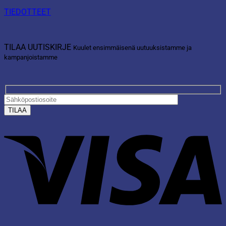
TIEDOTTEET
TILAA UUTISKIRJE
Kuulet ensimmäisenä uutuuksistamme ja
kampanjoistamme
V