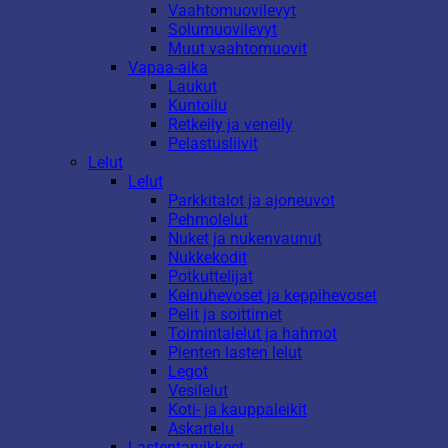
Vaahtomuovilevyt
Solumuovilevyt
Muut vaahtomuovit
Vapaa-aika
Laukut
Kuntoilu
Retkeily ja veneily
Pelastusliivit
Lelut
Lelut
Parkkitalot ja ajoneuvot
Pehmolelut
Nuket ja nukenvaunut
Nukkekodit
Potkuttelijat
Keinuhevoset ja keppihevoset
Pelit ja soittimet
Toimintalelut ja hahmot
Pienten lasten lelut
Legot
Vesilelut
Koti- ja kauppaleikit
Askartelu
Lastentarvikkeet