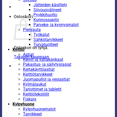
Jätteiden käsittely
Siivousvälineet
Pyykkihuolto
Ostoskori
Kunnossapito
Parveke- ja kynnysmatot
Pienrauta
Työkalut
Sähkötarvikkeet
Turvatuotteet
Ostoskori on tyhjä.
Keittiö
Astiat
Takaisin kauppaan
Kernit ja vahakankaat
Pakastus- ja säilytysrasiat
Kertakäyttöastiat
Keittiötarvikkeet
Juomapullot ja vesiastiat
Kylmälaukut
Tarjottimet ja tabletit
Keittiötekstiilit
Fiskars
Kylpyhuone
Kylpyhuonematot
Tarvikkeet