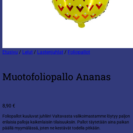
Etusivu
/
Lelut
/
Lastenjuhlat
/
Foliopallot
Muotofoliopallo Ananas
8,90
€
Foliopallot kuuluvat juhliin! Valtavasta valikoimastamme löytyy paljon
erilaisia palloja kaikenlaisiin tilaisuuksiin. Pallot täytetään aina paikan
päällä myymälässä, joten ne kestävät todella pitkään.