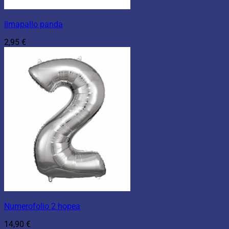
Ilmapallo panda
2,95
€
Numerofolio 2 hopea
14,90
€