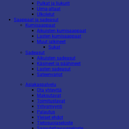
Pulkat ja liukurit
Uima-altaat
Ulkolelut
Saappaat ja sadeasut
Kumisaappaat
Aikuisten kumisaappaat
Lasten kumisaappaat
Muut jalkineet
Sukat
Sadeasut
Aikuisten sadeasut
Käsineet ja päähineet
Lasten sadeasut
Sateenvarjot
Asiakaspalvelu
Ota yhteyttä
Maksutavat
Toimitustavat
Yritysmyynti
Palautus
Yleiset ehdot
Tietosuojaseloste
Saavutettavuusseloste