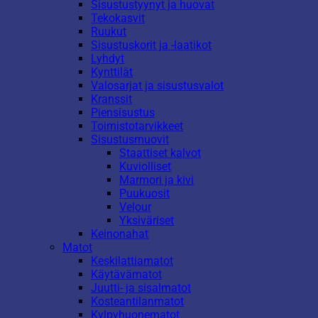
Sisustustyynyt ja huovat
Tekokasvit
Ruukut
Sisustuskorit ja -laatikot
Lyhdyt
Kynttilät
Valosarjat ja sisustusvalot
Kranssit
Piensisustus
Toimistotarvikkeet
Sisustusmuovit
Staattiset kalvot
Kuviolliset
Marmori ja kivi
Puukuosit
Velour
Yksiväriset
Keinonahat
Matot
Keskilattiamatot
Käytävämatot
Juutti- ja sisalmatot
Kosteantilanmatot
Kylpyhuonematot