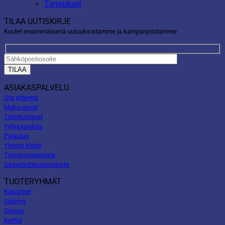
Tarjoukset
TILAA UUTISKIRJE
Kuulet ensimmäisenä uutuuksistamme ja kampanjoistamme
ASIAKASPALVELU
Ota yhteyttä
Maksutavat
Toimitustavat
Yritysasiakas
Palautus
Yleiset ehdot
Tietosuojaseloste
Saavutettavuusseloste
TUOTERYHMÄT
Kalusteet
Säilytys
Siivous
Keittiö