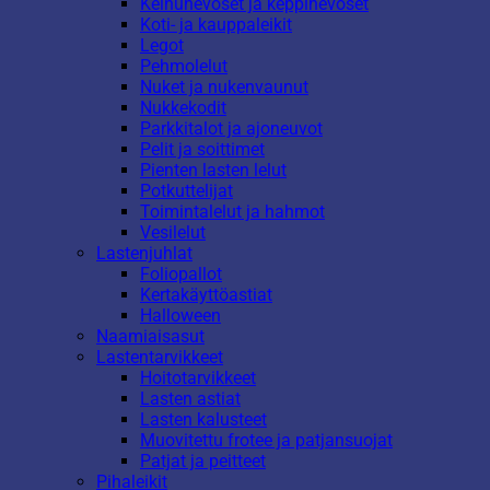
Keinuhevoset ja keppihevoset
Koti- ja kauppaleikit
Legot
Pehmolelut
Nuket ja nukenvaunut
Nukkekodit
Parkkitalot ja ajoneuvot
Pelit ja soittimet
Pienten lasten lelut
Potkuttelijat
Toimintalelut ja hahmot
Vesilelut
Lastenjuhlat
Foliopallot
Kertakäyttöastiat
Halloween
Naamiaisasut
Lastentarvikkeet
Hoitotarvikkeet
Lasten astiat
Lasten kalusteet
Muovitettu frotee ja patjansuojat
Patjat ja peitteet
Pihaleikit