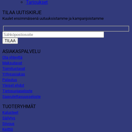
Tarjoukset
TILAA UUTISKIRJE
Kuulet ensimmäisenä uutuuksistamme ja kampanjoistamme
ASIAKASPALVELU
Ota yhteyttä
Maksutavat
Toimitustavat
Yritysasiakas
Palautus
Yleiset ehdot
Tietosuojaseloste
Saavutettavuusseloste
TUOTERYHMÄT
Kalusteet
Säilytys
Siivous
Keittiö