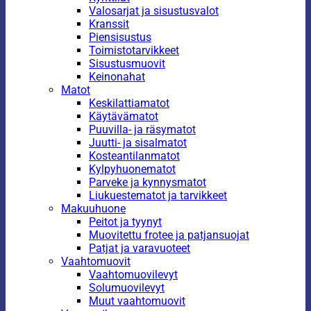
Valosarjat ja sisustusvalot
Kranssit
Piensisustus
Toimistotarvikkeet
Sisustusmuovit
Keinonahat
Matot
Keskilattiamatot
Käytävämatot
Puuvilla- ja räsymatot
Juutti- ja sisalmatot
Kosteantilanmatot
Kylpyhuonematot
Parveke ja kynnysmatot
Liukuestematot ja tarvikkeet
Makuuhuone
Peitot ja tyynyt
Muovitettu frotee ja patjansuojat
Patjat ja varavuoteet
Vaahtomuovit
Vaahtomuovilevyt
Solumuovilevyt
Muut vaahtomuovit