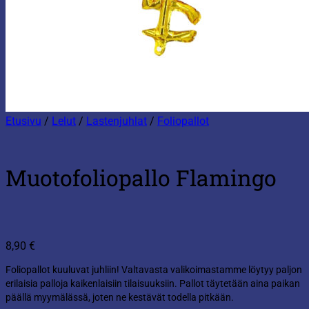
Etusivu
/
Lelut
/
Lastenjuhlat
/
Foliopallot
Muotofoliopallo Flamingo
8,90
€
Foliopallot kuuluvat juhliin! Valtavasta valikoimastamme löytyy paljon
erilaisia palloja kaikenlaisiin tilaisuuksiin. Pallot täytetään aina paikan
päällä myymälässä, joten ne kestävät todella pitkään.