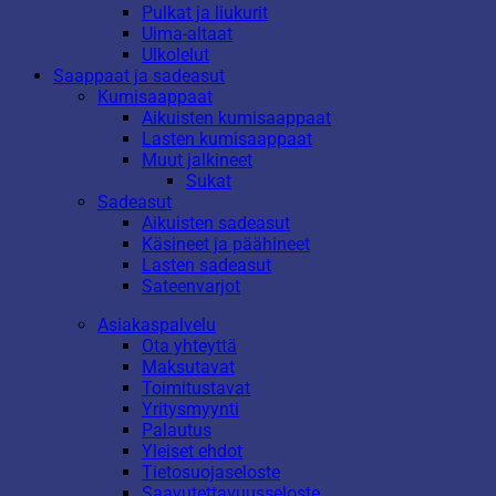
Pulkat ja liukurit
Uima-altaat
Ulkolelut
Saappaat ja sadeasut
Kumisaappaat
Aikuisten kumisaappaat
Lasten kumisaappaat
Muut jalkineet
Sukat
Sadeasut
Aikuisten sadeasut
Käsineet ja päähineet
Lasten sadeasut
Sateenvarjot
Asiakaspalvelu
Ota yhteyttä
Maksutavat
Toimitustavat
Yritysmyynti
Palautus
Yleiset ehdot
Tietosuojaseloste
Saavutettavuusseloste