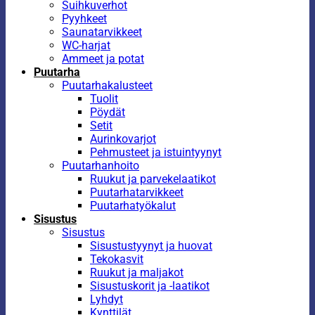
Suihkuverhot
Pyyhkeet
Saunatarvikkeet
WC-harjat
Ammeet ja potat
Puutarha
Puutarhakalusteet
Tuolit
Pöydät
Setit
Aurinkovarjot
Pehmusteet ja istuintyynyt
Puutarhanhoito
Ruukut ja parvekelaatikot
Puutarhatarvikkeet
Puutarhatyökalut
Sisustus
Sisustus
Sisustustyynyt ja huovat
Tekokasvit
Ruukut ja maljakot
Sisustuskorit ja -laatikot
Lyhdyt
Kynttilät