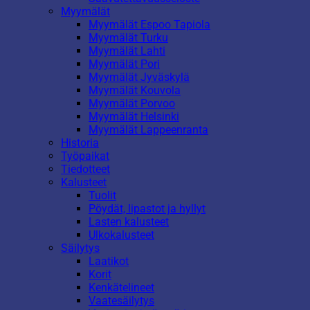
Myymälät
Myymälät Espoo Tapiola
Myymälät Turku
Myymälät Lahti
Myymälät Pori
Myymälät Jyväskylä
Myymälät Kouvola
Myymälät Porvoo
Myymälät Helsinki
Myymälät Lappeenranta
Historia
Työpaikat
Tiedotteet
Kalusteet
Tuolit
Pöydät, lipastot ja hyllyt
Lasten kalusteet
Ulkokalusteet
Säilytys
Laatikot
Korit
Kenkätelineet
Vaatesäilytys