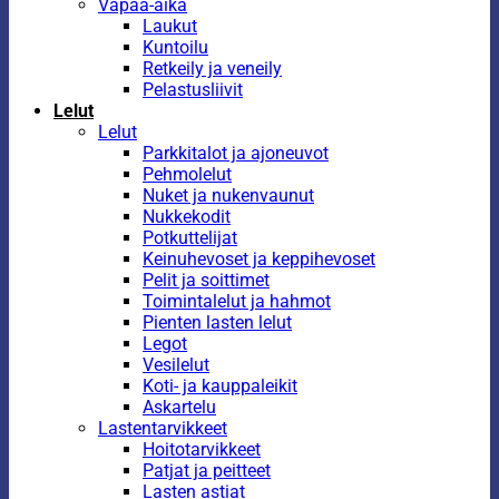
Vapaa-aika
Laukut
Kuntoilu
Retkeily ja veneily
Pelastusliivit
Lelut
Lelut
Parkkitalot ja ajoneuvot
Pehmolelut
Nuket ja nukenvaunut
Nukkekodit
Potkuttelijat
Keinuhevoset ja keppihevoset
Pelit ja soittimet
Toimintalelut ja hahmot
Pienten lasten lelut
Legot
Vesilelut
Koti- ja kauppaleikit
Askartelu
Lastentarvikkeet
Hoitotarvikkeet
Patjat ja peitteet
Lasten astiat