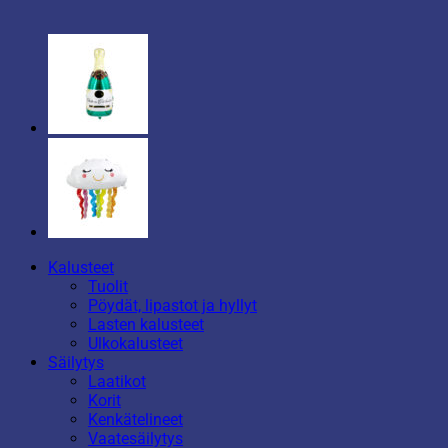
Kalusteet
Tuolit
Pöydät, lipastot ja hyllyt
Lasten kalusteet
Ulkokalusteet
Säilytys
Laatikot
Korit
Kenkätelineet
Vaatesäilytys