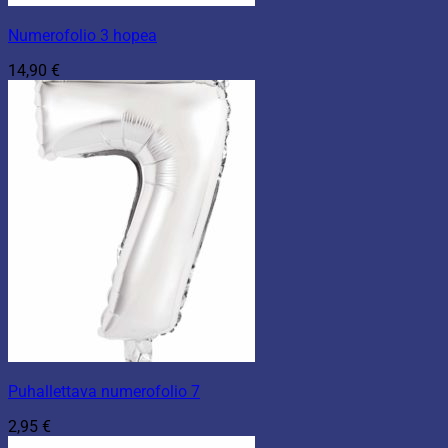
Numerofolio 3 hopea
14,90
€
Puhallettava numerofolio 7
2,95
€