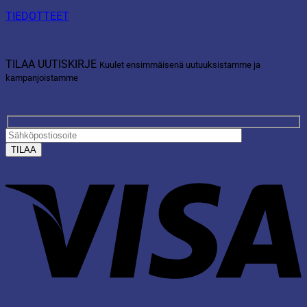
TIEDOTTEET
TILAA UUTISKIRJE
Kuulet ensimmäisenä uutuuksistamme ja
kampanjoistamme
V