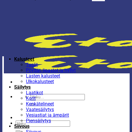
Kalusteet
Tuolit
Pöydät, lipastot ja hyllyt
Lasten kalusteet
Ulkokalusteet
Säilytys
Laatikot
Etsi:
Korit
Kenkätelineet
Vaatesäilytys
Vesiastiat ja ämpärit
Piensäilytys
Etsi:
Siivous
Siivous