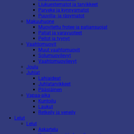
Liukuestematot ja tarvikkeet
Parveke ja kynnysmatot
Puuvilla- ja räsymatot
Makuuhuone
Muovitettu frotee ja patjansuojat
Patjat ja varavuoteet
Peitot ja tyynyt
Vaahtomuovit
Muut vaahtomuovit
Solumuovilevyt
Vaahtomuovilevyt
Joulu
Juhlat
Lahjaideat
Juhlatarvikkeet
Pääsiäinen
Vapaa-aika
Kuntoilu
Laukut
Retkeily ja veneily
Lelut
Lelut
Askartelu