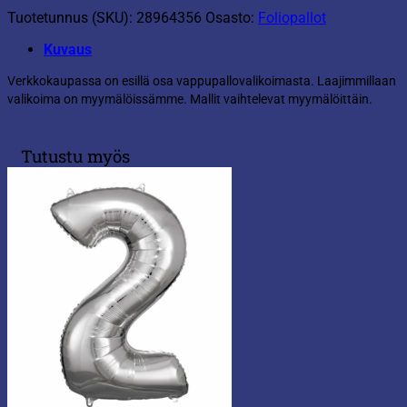
Tuotetunnus (SKU):
28964356
Osasto:
Foliopallot
Kuvaus
Verkkokaupassa on esillä osa vappupallovalikoimasta. Laajimmillaan
valikoima on myymälöissämme. Mallit vaihtelevat myymälöittäin.
Tutustu myös