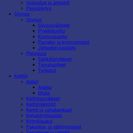
Vesiastiat ja ämpärit
Piensäilytys
Siivous
Siivous
Siivousvälineet
Pyykkihuolto
Kunnossapito
Parveke- ja kynnysmatot
Jätteiden käsittely
Pienrauta
Sähkötarvikkeet
Turvatuotteet
Työkalut
Keittiö
Astiat
Arabia
Iittala
Keittiötarvikkeet
Keittiötekstiilit
Kernit ja vahakankaat
Kertakäyttöastiat
Kylmälaukut
Pakastus- ja säilytysrasiat
Tarjottimet ja tabletit