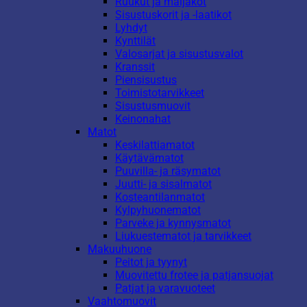
Ruukut ja maljakot
Sisustuskorit ja -laatikot
Lyhdyt
Kynttilät
Valosarjat ja sisustusvalot
Kranssit
Piensisustus
Toimistotarvikkeet
Sisustusmuovit
Keinonahat
Matot
Keskilattiamatot
Käytävämatot
Puuvilla- ja räsymatot
Juutti- ja sisalmatot
Kosteantilanmatot
Kylpyhuonematot
Parveke ja kynnysmatot
Liukuestematot ja tarvikkeet
Makuuhuone
Peitot ja tyynyt
Muovitettu frotee ja patjansuojat
Patjat ja varavuoteet
Vaahtomuovit