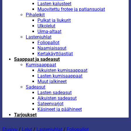
Lasten kalusteet
Muovitettu frotee ja patjansuojat
Pihaleikit
Pulkat ja liukurit
Ulkolelut
Uima-altaat
Lastenjuhlat
Foliopallot
Naamiaisasut
Kertakäyttöastiat
Saappaat ja sadeasut
Kumisaappaat
Aikuisten kumisaappaat
Lasten kumisaappaat
Muut jalkineet
Sadeasut
Lasten sadeasut
Aikuisten sadeasut
Sateenvarjot
Käsineet ja päähineet
Tarjoukset
Etusivu
/
Lelut
/
Lastenjuhlat
/
Foliopallot