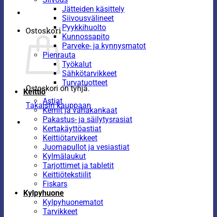
Jätteiden käsittely
Siivousvälineet
Pyykkihuolto
Ostoskori
Kunnossapito
Parveke- ja kynnysmatot
Pienrauta
Työkalut
Sähkötarvikkeet
Turvatuotteet
Ostoskori on tyhjä.
Keittiö
Astiat
Takaisin kauppaan
Kernit ja vahakankaat
Pakastus- ja säilytysrasiat
Kertakäyttöastiat
Keittiötarvikkeet
Juomapullot ja vesiastiat
Kylmälaukut
Tarjottimet ja tabletit
Keittiötekstiilit
Fiskars
Kylpyhuone
Kylpyhuonematot
Tarvikkeet