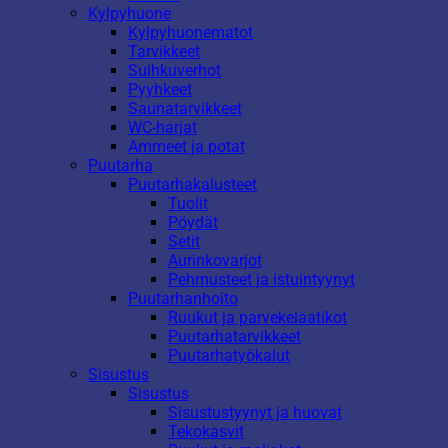
Kylpyhuone
Kylpyhuonematot
Tarvikkeet
Suihkuverhot
Pyyhkeet
Saunatarvikkeet
WC-harjat
Ammeet ja potat
Puutarha
Puutarhakalusteet
Tuolit
Pöydät
Setit
Aurinkovarjot
Pehmusteet ja istuintyynyt
Puutarhanhoito
Ruukut ja parvekelaatikot
Puutarhatarvikkeet
Puutarhatyökalut
Sisustus
Sisustus
Sisustustyynyt ja huovat
Tekokasvit