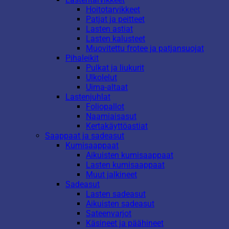
Hoitotarvikkeet
Patjat ja peitteet
Lasten astiat
Lasten kalusteet
Muovitettu frotee ja patjansuojat
Pihaleikit
Pulkat ja liukurit
Ulkolelut
Uima-altaat
Lastenjuhlat
Foliopallot
Naamiaisasut
Kertakäyttöastiat
Saappaat ja sadeasut
Kumisaappaat
Aikuisten kumisaappaat
Lasten kumisaappaat
Muut jalkineet
Sadeasut
Lasten sadeasut
Aikuisten sadeasut
Sateenvarjot
Käsineet ja päähineet