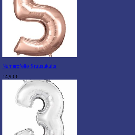
Numerofolio 5 ruusukulta
14,90
€