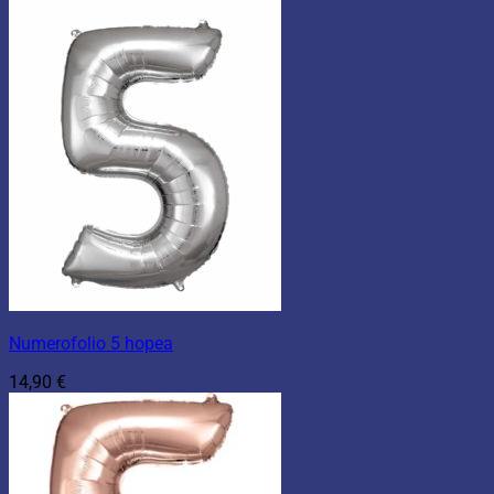
Numerofolio 5 hopea
14,90
€