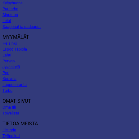
Kylpyhuone
Puutarha
Sisustus
Lelut
Saappaat ja sadeasut
MYYMÄLÄT
Helsinki
Espoo Tapiola
Lahti
Porvoo
Jyväskylä
Pori
Kouvola
Lappeenranta
Turku
OMAT SIVUT
Oma tili
Toivelista
TIETOA MEISTÄ
Historia
Työpaikat