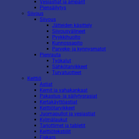
Vesiastiat ja ämpärit
Piensäilytys
Siivous
Siivous
Jätteiden käsittely
Siivousvälineet
Pyykkihuolto
Kunnossapito
Parveke- ja kynnysmatot
Pienrauta
Työkalut
Sähkötarvikkeet
Turvatuotteet
Keittiö
Astiat
Kernit ja vahakankaat
Pakastus- ja säilytysrasiat
Kertakäyttöastiat
Keittiötarvikkeet
Juomapullot ja vesiastiat
Kylmälaukut
Tarjottimet ja tabletit
Keittiötekstiilit
Fiskars