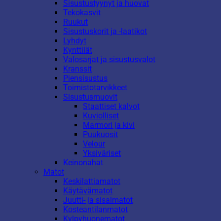
Sisustustyynyt ja huovat
Tekokasvit
Ruukut
Sisustuskorit ja -laatikot
Lyhdyt
Kynttilät
Valosarjat ja sisustusvalot
Kranssit
Piensisustus
Toimistotarvikkeet
Sisustusmuovit
Staattiset kalvot
Kuviolliset
Marmori ja kivi
Puukuosit
Velour
Yksiväriset
Keinonahat
Matot
Keskilattiamatot
Käytävämatot
Juutti- ja sisalmatot
Kosteantilanmatot
Kylpyhuonematot