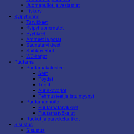
Juomapullot ja vesiastiat
Fiskars
Kylpyhuone
Tarvikkeet
Kylpyhuonematot
Pyyhkeet
Ammeet ja potat
Saunatarvikkeet
Suihkuverhot
WC-harjat
Puutarha
Puutarhakalusteet
Setit
Pöydät
Tuolit
Aurinkovarjot
Pehmusteet ja istuintyynyt
Puutarhanhoito
Puutarhatarvikkeet
Puutarhatyökalut
Ruukut ja parvekelaatikot
Sisustus
Sisustus