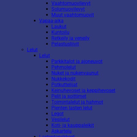
Vaahtomuovilevyt
Solumuovilevyt
Muut vaahtomuovit
Vapaa-aika
Laukut
Kuntoilu
Retkeily ja veneily
Pelastusliivit
Lelut
Lelut
Parkkitalot ja ajoneuvot
Pehmolelut
Nuket ja nukenvaunut
Nukkekodit
Potkuttelijat
Keinuhevoset ja keppihevoset
Pelit ja soittimet
Toimintalelut ja hahmot
Pienten lasten lelut
Legot
Vesilelut
Koti- ja kauppaleikit
Askartelu
Lastentarvikkeet