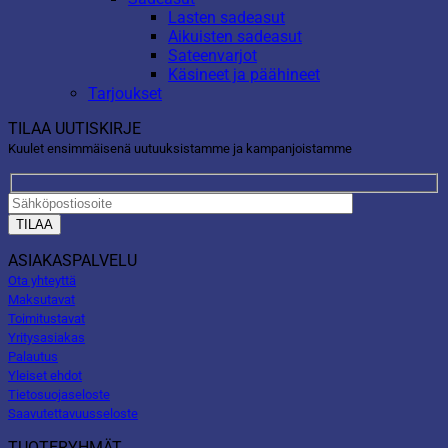
Lasten sadeasut
Aikuisten sadeasut
Sateenvarjot
Käsineet ja päähineet
Tarjoukset
TILAA UUTISKIRJE
Kuulet ensimmäisenä uutuuksistamme ja kampanjoistamme
ASIAKASPALVELU
Ota yhteyttä
Maksutavat
Toimitustavat
Yritysasiakas
Palautus
Yleiset ehdot
Tietosuojaseloste
Saavutettavuusseloste
TUOTERYHMÄT