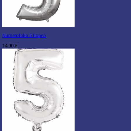
Numerofolio 5 hopea
14,90
€