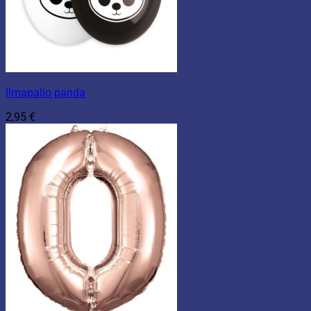
Ilmapallo panda
2,95
€