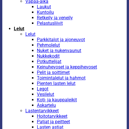
Vapaa-aika
Laukut
Kuntoilu
Retkeily ja veneily
Pelastusliivit
Lelut
Lelut
Parkkitalot ja ajoneuvot
Pehmolelut
Nuket ja nukenvaunut
Nukkekodit
Potkuttelijat
Keinuhevoset ja keppihevoset
Pelit ja soittimet
Toimintalelut ja hahmot
Pienten lasten lelut
Legot
Vesilelut
Koti- ja kauppaleikit
Askartelu
Lastentarvikkeet
Hoitotarvikkeet
Patjat ja peitteet
Lasten astiat