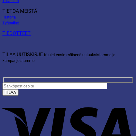
Toivelista
TIETOA MEISTÄ
Historia
Työpaikat
TIEDOTTEET
TILAA UUTISKIRJE
Kuulet ensimmäisenä uutuuksistamme ja
kampanjoistamme
V