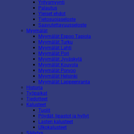
Yritysmyynti
Palautus
Yleiset ehdot
Tietosuojaseloste
Saavutettavuusseloste
Myymälät
Myymälät Espoo Tapiola
Myymälät Turku
Myymälät Lahti
Myymälät Pori
Myymälät Jyväskylä
Myymälät Kouvola
Myymälät Porvoo
Myymälät Helsinki
Myymälät Lappeenranta
Historia
Työpaikat
Tiedotteet
Kalusteet
Tuolit
Pöydät, lipastot ja hyllyt
Lasten kalusteet
Ulkokalusteet
Säilytys