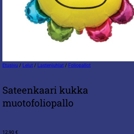
Etusivu
/
Lelut
/
Lastenjuhlat
/
Foliopallot
Sateenkaari kukka
muotofoliopallo
12,90
€