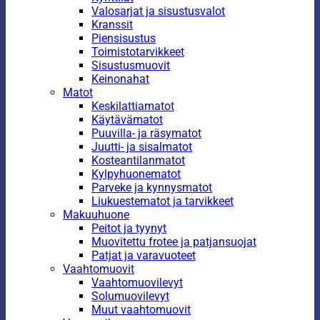
Valosarjat ja sisustusvalot
Kranssit
Piensisustus
Toimistotarvikkeet
Sisustusmuovit
Keinonahat
Matot
Keskilattiamatot
Käytävämatot
Puuvilla- ja räsymatot
Juutti- ja sisalmatot
Kosteantilanmatot
Kylpyhuonematot
Parveke ja kynnysmatot
Liukuestematot ja tarvikkeet
Makuuhuone
Peitot ja tyynyt
Muovitettu frotee ja patjansuojat
Patjat ja varavuoteet
Vaahtomuovit
Vaahtomuovilevyt
Solumuovilevyt
Muut vaahtomuovit