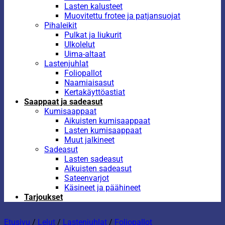
Lasten kalusteet
Muovitettu frotee ja patjansuojat
Pihaleikit
Pulkat ja liukurit
Ulkolelut
Uima-altaat
Lastenjuhlat
Foliopallot
Naamiaisasut
Kertakäyttöastiat
Saappaat ja sadeasut
Kumisaappaat
Aikuisten kumisaappaat
Lasten kumisaappaat
Muut jalkineet
Sadeasut
Lasten sadeasut
Aikuisten sadeasut
Sateenvarjot
Käsineet ja päähineet
Tarjoukset
Etusivu
/
Lelut
/
Lastenjuhlat
/
Foliopallot