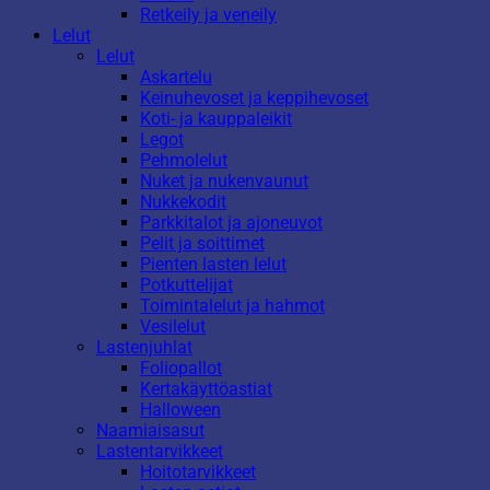
Retkeily ja veneily
Lelut
Lelut
Askartelu
Keinuhevoset ja keppihevoset
Koti- ja kauppaleikit
Legot
Pehmolelut
Nuket ja nukenvaunut
Nukkekodit
Parkkitalot ja ajoneuvot
Pelit ja soittimet
Pienten lasten lelut
Potkuttelijat
Toimintalelut ja hahmot
Vesilelut
Lastenjuhlat
Foliopallot
Kertakäyttöastiat
Halloween
Naamiaisasut
Lastentarvikkeet
Hoitotarvikkeet