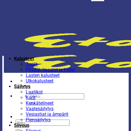
Kalusteet
Tuolit
Pöydät, lipastot ja hyllyt
Lasten kalusteet
Ulkokalusteet
Säilytys
Laatikot
Etsi:
Korit
Kenkätelineet
Vaatesäilytys
Vesiastiat ja ämpärit
Piensäilytys
Etsi:
Siivous
Siivous