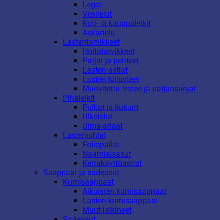
Legot
Vesilelut
Koti- ja kauppaleikit
Askartelu
Lastentarvikkeet
Hoitotarvikkeet
Patjat ja peitteet
Lasten astiat
Lasten kalusteet
Muovitettu frotee ja patjansuojat
Pihaleikit
Pulkat ja liukurit
Ulkolelut
Uima-altaat
Lastenjuhlat
Foliopallot
Naamiaisasut
Kertakäyttöastiat
Saappaat ja sadeasut
Kumisaappaat
Aikuisten kumisaappaat
Lasten kumisaappaat
Muut jalkineet
Sadeasut