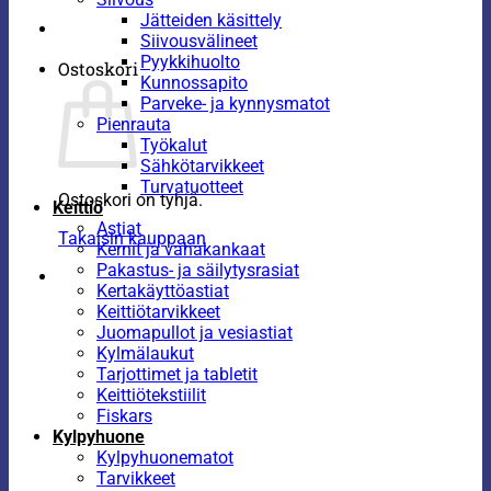
Jätteiden käsittely
Siivousvälineet
Pyykkihuolto
Ostoskori
Kunnossapito
Parveke- ja kynnysmatot
Pienrauta
Työkalut
Sähkötarvikkeet
Turvatuotteet
Ostoskori on tyhjä.
Keittiö
Astiat
Takaisin kauppaan
Kernit ja vahakankaat
Pakastus- ja säilytysrasiat
Kertakäyttöastiat
Keittiötarvikkeet
Juomapullot ja vesiastiat
Kylmälaukut
Tarjottimet ja tabletit
Keittiötekstiilit
Fiskars
Kylpyhuone
Kylpyhuonematot
Tarvikkeet