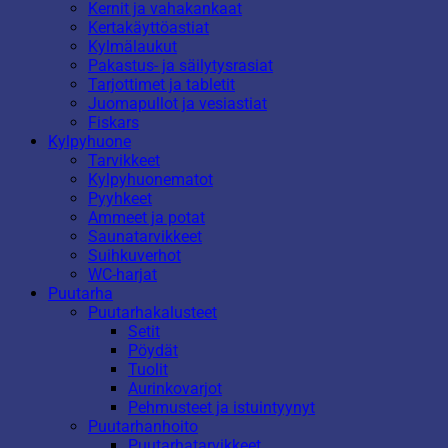
Kernit ja vahakankaat
Kertakäyttöastiat
Kylmälaukut
Pakastus- ja säilytysrasiat
Tarjottimet ja tabletit
Juomapullot ja vesiastiat
Fiskars
Kylpyhuone
Tarvikkeet
Kylpyhuonematot
Pyyhkeet
Ammeet ja potat
Saunatarvikkeet
Suihkuverhot
WC-harjat
Puutarha
Puutarhakalusteet
Setit
Pöydät
Tuolit
Aurinkovarjot
Pehmusteet ja istuintyynyt
Puutarhanhoito
Puutarhatarvikkeet