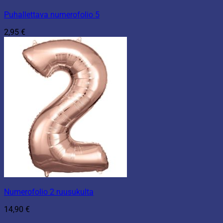
Puhallettava numerofolio 5
2,95
€
Numerofolio 2 ruusukulta
14,90
€