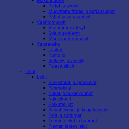
Makuuhuone
Peitot ja tyynyt
Muovitettu frotee ja patjansuojat
Patjat ja varavuoteet
Vaahtomuovit
Vaahtomuovilevyt
Solumuovilevyt
Muut vaahtomuovit
Vapaa-aika
Laukut
Kuntoilu
Retkeily ja veneily
Pelastusliivit
Lelut
Lelut
Parkkitalot ja ajoneuvot
Pehmolelut
Nuket ja nukenvaunut
Nukkekodit
Potkuttelijat
Keinuhevoset ja keppihevoset
Pelit ja soittimet
Toimintalelut ja hahmot
Pienten lasten lelut