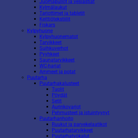
Juomapullot ja vesiastiat
Kylmälaukut
Tarjottimet ja tabletit
Keittiötekstiilit
Fiskars
Kylpyhuone
Kylpyhuonematot
Tarvikkeet
Suihkuverhot
Pyyhkeet
Saunatarvikkeet
WC-harjat
Ammeet ja potat
Puutarha
Puutarhakalusteet
Tuolit
Pöydät
Setit
Aurinkovarjot
Pehmusteet ja istuintyynyt
Puutarhanhoito
Ruukut ja parvekelaatikot
Puutarhatarvikkeet
Puutarhatyökalut