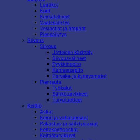
Laatikot
Korit
Kenkätelineet
Vaatesäilytys
Vesiastiat ja ämpärit
Piensäilytys
Siivous
Siivous
Jätteiden käsittely
Siivousvälineet
Pyykkihuolto
Kunnossapito
Parveke- ja kynnysmatot
Pienrauta
Työkalut
Sähkötarvikkeet
Turvatuotteet
Keittiö
Astiat
Kernit ja vahakankaat
Pakastus- ja säilytysrasiat
Kertakäyttöastiat
Keittiötarvikkeet