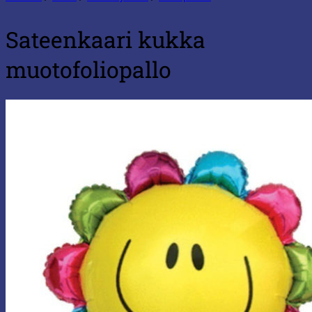
Sateenkaari kukka
muotofoliopallo