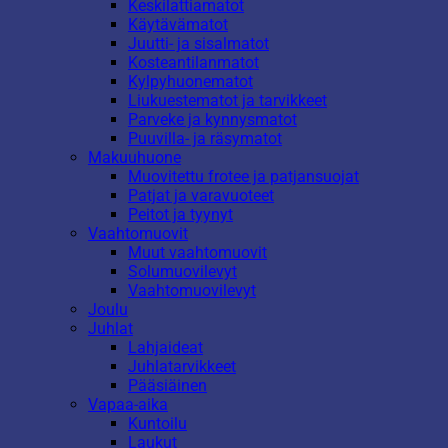
Keskilattiamatot
Käytävämatot
Juutti- ja sisalmatot
Kosteantilanmatot
Kylpyhuonematot
Liukuestematot ja tarvikkeet
Parveke ja kynnysmatot
Puuvilla- ja räsymatot
Makuuhuone
Muovitettu frotee ja patjansuojat
Patjat ja varavuoteet
Peitot ja tyynyt
Vaahtomuovit
Muut vaahtomuovit
Solumuovilevyt
Vaahtomuovilevyt
Joulu
Juhlat
Lahjaideat
Juhlatarvikkeet
Pääsiäinen
Vapaa-aika
Kuntoilu
Laukut