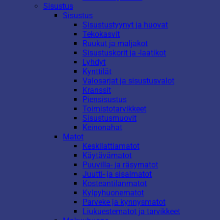
Sisustus
Sisustus
Sisustustyynyt ja huovat
Tekokasvit
Ruukut ja maljakot
Sisustuskorit ja -laatikot
Lyhdyt
Kynttilät
Valosarjat ja sisustusvalot
Kranssit
Piensisustus
Toimistotarvikkeet
Sisustusmuovit
Keinonahat
Matot
Keskilattiamatot
Käytävämatot
Puuvilla- ja räsymatot
Juutti- ja sisalmatot
Kosteantilanmatot
Kylpyhuonematot
Parveke ja kynnysmatot
Liukuestematot ja tarvikkeet