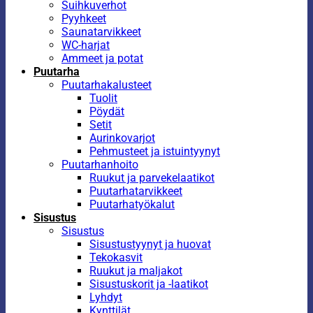
Suihkuverhot
Pyyhkeet
Saunatarvikkeet
WC-harjat
Ammeet ja potat
Puutarha
Puutarhakalusteet
Tuolit
Pöydät
Setit
Aurinkovarjot
Pehmusteet ja istuintyynyt
Puutarhanhoito
Ruukut ja parvekelaatikot
Puutarhatarvikkeet
Puutarhatyökalut
Sisustus
Sisustus
Sisustustyynyt ja huovat
Tekokasvit
Ruukut ja maljakot
Sisustuskorit ja -laatikot
Lyhdyt
Kynttilät