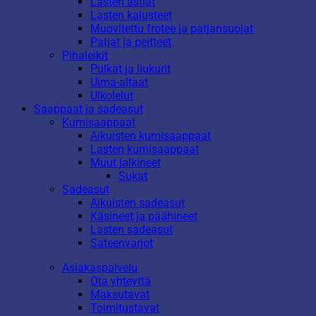
Lasten astiat
Lasten kalusteet
Muovitettu frotee ja patjansuojat
Patjat ja peitteet
Pihaleikit
Pulkat ja liukurit
Uima-altaat
Ulkolelut
Saappaat ja sadeasut
Kumisaappaat
Aikuisten kumisaappaat
Lasten kumisaappaat
Muut jalkineet
Sukat
Sadeasut
Aikuisten sadeasut
Käsineet ja päähineet
Lasten sadeasut
Sateenvarjot
Asiakaspalvelu
Ota yhteyttä
Maksutavat
Toimitustavat