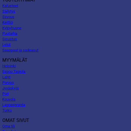
Kalusteet
Säilytys
Siivous
Keittiö
Kylpyhuone
Puutarha
Sisustus
Lelut
Saappaat ja sadeasut
MYYMÄLÄT
Helsinki
Espoo Tapiola
Lahti
Porvoo
Jyväskylä
Pori
Kouvola
Lappeenranta
Turku
OMAT SIVUT
Oma tili