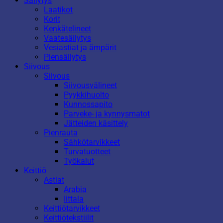
Säilytys
Laatikot
Korit
Kenkätelineet
Vaatesäilytys
Vesiastiat ja ämpärit
Piensäilytys
Siivous
Siivous
Siivousvälineet
Pyykkihuolto
Kunnossapito
Parveke- ja kynnysmatot
Jätteiden käsittely
Pienrauta
Sähkötarvikkeet
Turvatuotteet
Työkalut
Keittiö
Astiat
Arabia
Iittala
Keittiötarvikkeet
Keittiötekstiilit