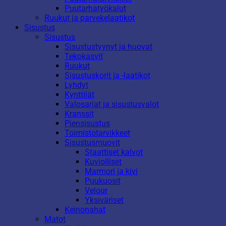
Puutarhatyökalut
Ruukut ja parvekelaatikot
Sisustus
Sisustus
Sisustustyynyt ja huovat
Tekokasvit
Ruukut
Sisustuskorit ja -laatikot
Lyhdyt
Kynttilät
Valosarjat ja sisustusvalot
Kranssit
Piensisustus
Toimistotarvikkeet
Sisustusmuovit
Staattiset kalvot
Kuviolliset
Marmori ja kivi
Puukuosit
Velour
Yksiväriset
Keinonahat
Matot