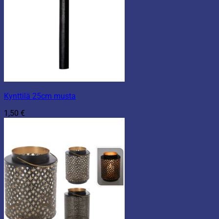
Kynttilä 25cm musta
1,50
€