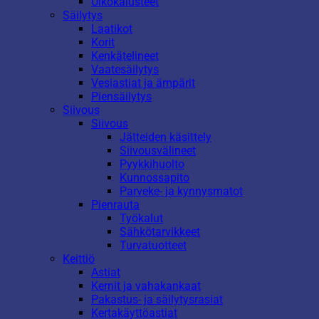
Ulkokalusteet
Säilytys
Laatikot
Korit
Kenkätelineet
Vaatesäilytys
Vesiastiat ja ämpärit
Piensäilytys
Siivous
Siivous
Jätteiden käsittely
Siivousvälineet
Pyykkihuolto
Kunnossapito
Parveke- ja kynnysmatot
Pienrauta
Työkalut
Sähkötarvikkeet
Turvatuotteet
Keittiö
Astiat
Kernit ja vahakankaat
Pakastus- ja säilytysrasiat
Kertakäyttöastiat