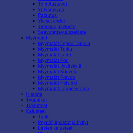
Toimitustavat
Yritysmyynti
Palautus
Yleiset ehdot
Tietosuojaseloste
Saavutettavuusseloste
Myymälät
Myymälät Espoo Tapiola
Myymälät Turku
Myymälät Lahti
Myymälät Pori
Myymälät Jyväskylä
Myymälät Kouvola
Myymälät Porvoo
Myymälät Helsinki
Myymälät Lappeenranta
Historia
Työpaikat
Tiedotteet
Kalusteet
Tuolit
Pöydät, lipastot ja hyllyt
Lasten kalusteet