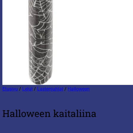
Etusivu
/
Lelut
/
Lastenjuhlat
/
Halloween
Halloween kaitaliina