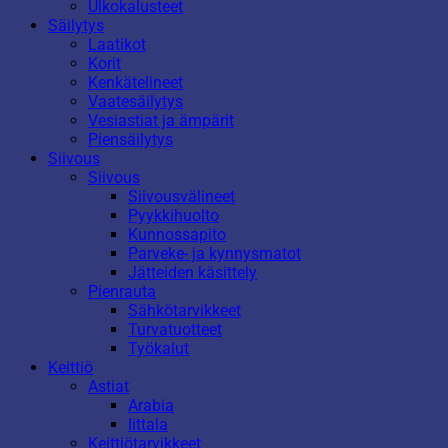
Ulkokalusteet
Säilytys
Laatikot
Korit
Kenkätelineet
Vaatesäilytys
Vesiastiat ja ämpärit
Piensäilytys
Siivous
Siivous
Siivousvälineet
Pyykkihuolto
Kunnossapito
Parveke- ja kynnysmatot
Jätteiden käsittely
Pienrauta
Sähkötarvikkeet
Turvatuotteet
Työkalut
Keittiö
Astiat
Arabia
Iittala
Keittiötarvikkeet