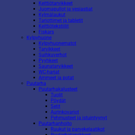
Keittiötarvikkeet
Juomapullot ja vesiastiat
Kylmälaukut
Tarjottimet ja tabletit
Keittiötekstiilit
Fiskars
Kylpyhuone
Kylpyhuonematot
Tarvikkeet
Suihkuverhot
Pyyhkeet
Saunatarvikkeet
WC-harjat
Ammeet ja potat
Puutarha
Puutarhakalusteet
Tuolit
Pöydät
Setit
Aurinkovarjot
Pehmusteet ja istuintyynyt
Puutarhanhoito
Ruukut ja parvekelaatikot
Puutarhatarvikkeet