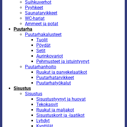
Suihkuverhot
Pyyhkeet
Saunatarvikkeet
WC-harjat
Ammeet ja potat
Puutarha
Puutarhakalusteet
Tuolit
Pöydät
Setit
Aurinkovarjot
Pehmusteet ja istuintyynyt
Puutarhanhoito
Ruukut ja parvekelaatikot
Puutarhatarvikkeet
Puutarhatyökalut
Sisustus
Sisustus
Sisustustyynyt ja huovat
Tekokasvit
Ruukut ja maljakot
Sisustuskorit ja -laatikot
Lyhdyt
Kynttilät