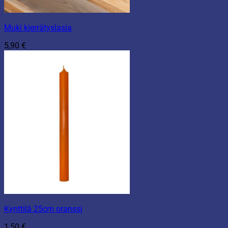
Muki kierrätyslasia
5,90
€
Kynttilä 25cm oranssi
1,50
€