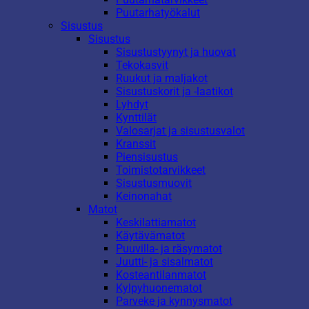
Puutarhatyökalut
Sisustus
Sisustus
Sisustustyynyt ja huovat
Tekokasvit
Ruukut ja maljakot
Sisustuskorit ja -laatikot
Lyhdyt
Kynttilät
Valosarjat ja sisustusvalot
Kranssit
Piensisustus
Toimistotarvikkeet
Sisustusmuovit
Keinonahat
Matot
Keskilattiamatot
Käytävämatot
Puuvilla- ja räsymatot
Juutti- ja sisalmatot
Kosteantilanmatot
Kylpyhuonematot
Parveke ja kynnysmatot