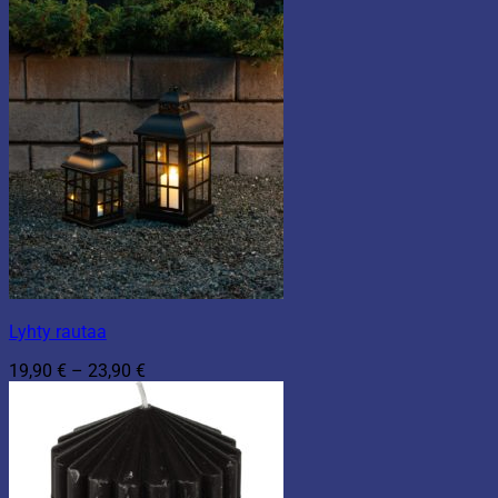
Lyhty rautaa
Hintaluokka:
19,90
€
–
23,90
€
19,90 €
-
23,90 €