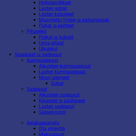
Hoitotarvikkeet
Lasten astiat
Lasten kalusteet
Muovitettu frotee ja patjansuojat
Patjat ja peitteet
Pihaleikit
Pulkat ja liukurit
Uima-altaat
Ulkolelut
Saappaat ja sadeasut
Kumisaappaat
Aikuisten kumisaappaat
Lasten kumisaappaat
Muut jalkineet
Sukat
Sadeasut
Aikuisten sadeasut
Käsineet ja päähineet
Lasten sadeasut
Sateenvarjot
Asiakaspalvelu
Ota yhteyttä
Maksutavat