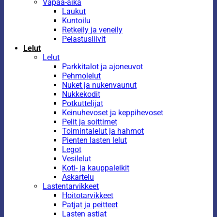
Vapaa-aika
Laukut
Kuntoilu
Retkeily ja veneily
Pelastusliivit
Lelut
Lelut
Parkkitalot ja ajoneuvot
Pehmolelut
Nuket ja nukenvaunut
Nukkekodit
Potkuttelijat
Keinuhevoset ja keppihevoset
Pelit ja soittimet
Toimintalelut ja hahmot
Pienten lasten lelut
Legot
Vesilelut
Koti- ja kauppaleikit
Askartelu
Lastentarvikkeet
Hoitotarvikkeet
Patjat ja peitteet
Lasten astiat