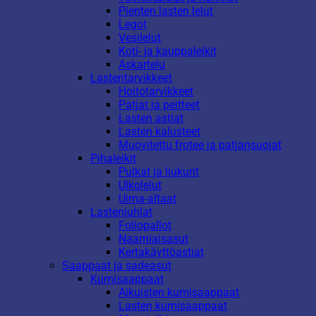
Pienten lasten lelut
Legot
Vesilelut
Koti- ja kauppaleikit
Askartelu
Lastentarvikkeet
Hoitotarvikkeet
Patjat ja peitteet
Lasten astiat
Lasten kalusteet
Muovitettu frotee ja patjansuojat
Pihaleikit
Pulkat ja liukurit
Ulkolelut
Uima-altaat
Lastenjuhlat
Foliopallot
Naamiaisasut
Kertakäyttöastiat
Saappaat ja sadeasut
Kumisaappaat
Aikuisten kumisaappaat
Lasten kumisaappaat