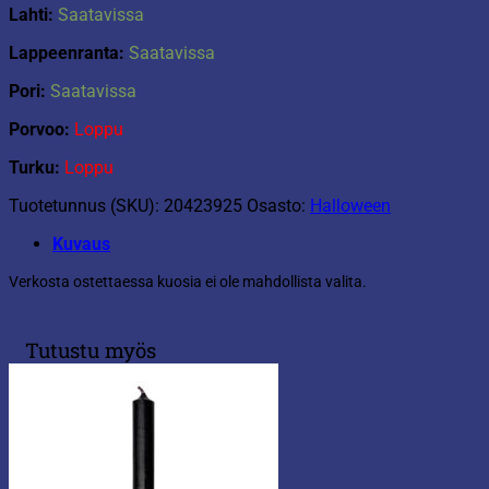
Lahti:
Saatavissa
Lappeenranta:
Saatavissa
Pori:
Saatavissa
Porvoo:
Loppu
Turku:
Loppu
Tuotetunnus (SKU):
20423925
Osasto:
Halloween
Kuvaus
Verkosta ostettaessa kuosia ei ole mahdollista valita.
Tutustu myös