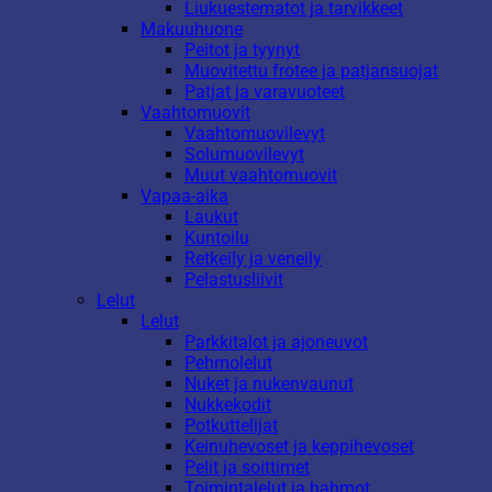
Liukuestematot ja tarvikkeet
Makuuhuone
Peitot ja tyynyt
Muovitettu frotee ja patjansuojat
Patjat ja varavuoteet
Vaahtomuovit
Vaahtomuovilevyt
Solumuovilevyt
Muut vaahtomuovit
Vapaa-aika
Laukut
Kuntoilu
Retkeily ja veneily
Pelastusliivit
Lelut
Lelut
Parkkitalot ja ajoneuvot
Pehmolelut
Nuket ja nukenvaunut
Nukkekodit
Potkuttelijat
Keinuhevoset ja keppihevoset
Pelit ja soittimet
Toimintalelut ja hahmot