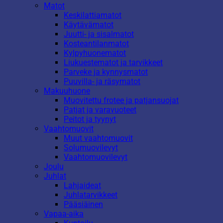
Matot
Keskilattiamatot
Käytävämatot
Juutti- ja sisalmatot
Kosteantilanmatot
Kylpyhuonematot
Liukuestematot ja tarvikkeet
Parveke ja kynnysmatot
Puuvilla- ja räsymatot
Makuuhuone
Muovitettu frotee ja patjansuojat
Patjat ja varavuoteet
Peitot ja tyynyt
Vaahtomuovit
Muut vaahtomuovit
Solumuovilevyt
Vaahtomuovilevyt
Joulu
Juhlat
Lahjaideat
Juhlatarvikkeet
Pääsiäinen
Vapaa-aika