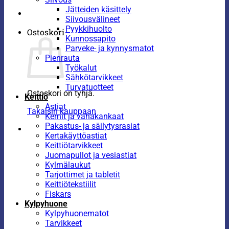
Jätteiden käsittely
Siivousvälineet
Pyykkihuolto
Ostoskori
Kunnossapito
Parveke- ja kynnysmatot
Pienrauta
Työkalut
Sähkötarvikkeet
Turvatuotteet
Ostoskori on tyhjä.
Keittiö
Astiat
Takaisin kauppaan
Kernit ja vahakankaat
Pakastus- ja säilytysrasiat
Kertakäyttöastiat
Keittiötarvikkeet
Juomapullot ja vesiastiat
Kylmälaukut
Tarjottimet ja tabletit
Keittiötekstiilit
Fiskars
Kylpyhuone
Kylpyhuonematot
Tarvikkeet