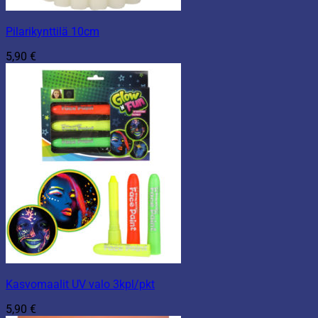
Pilarikynttilä 10cm
5,90
€
Kasvomaalit UV valo 3kpl/pkt
5,90
€