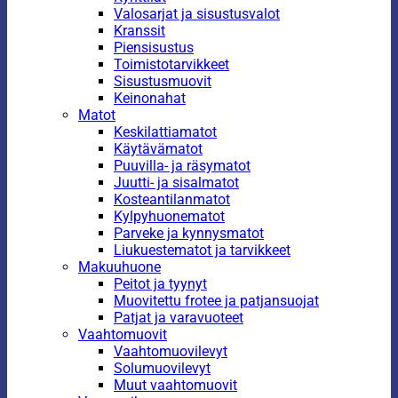
Valosarjat ja sisustusvalot
Kranssit
Piensisustus
Toimistotarvikkeet
Sisustusmuovit
Keinonahat
Matot
Keskilattiamatot
Käytävämatot
Puuvilla- ja räsymatot
Juutti- ja sisalmatot
Kosteantilanmatot
Kylpyhuonematot
Parveke ja kynnysmatot
Liukuestematot ja tarvikkeet
Makuuhuone
Peitot ja tyynyt
Muovitettu frotee ja patjansuojat
Patjat ja varavuoteet
Vaahtomuovit
Vaahtomuovilevyt
Solumuovilevyt
Muut vaahtomuovit