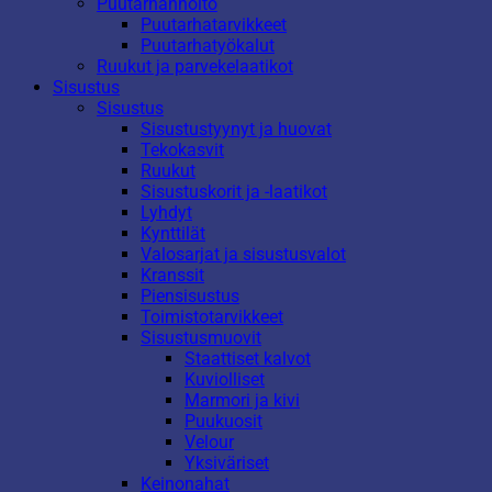
Puutarhanhoito
Puutarhatarvikkeet
Puutarhatyökalut
Ruukut ja parvekelaatikot
Sisustus
Sisustus
Sisustustyynyt ja huovat
Tekokasvit
Ruukut
Sisustuskorit ja -laatikot
Lyhdyt
Kynttilät
Valosarjat ja sisustusvalot
Kranssit
Piensisustus
Toimistotarvikkeet
Sisustusmuovit
Staattiset kalvot
Kuviolliset
Marmori ja kivi
Puukuosit
Velour
Yksiväriset
Keinonahat