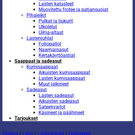
Lasten kalusteet
Muovitettu frotee ja patjansuojat
Pihaleikit
Pulkat ja liukurit
Ulkolelut
Uima-altaat
Lastenjuhlat
Foliopallot
Naamiaisasut
Kertakäyttöastiat
Saappaat ja sadeasut
Kumisaappaat
Aikuisten kumisaappaat
Lasten kumisaappaat
Muut jalkineet
Sadeasut
Lasten sadeasut
Aikuisten sadeasut
Sateenvarjot
Käsineet ja päähineet
Tarjoukset
Etusivu
/
Lelut
/
Lastenjuhlat
/
Halloween