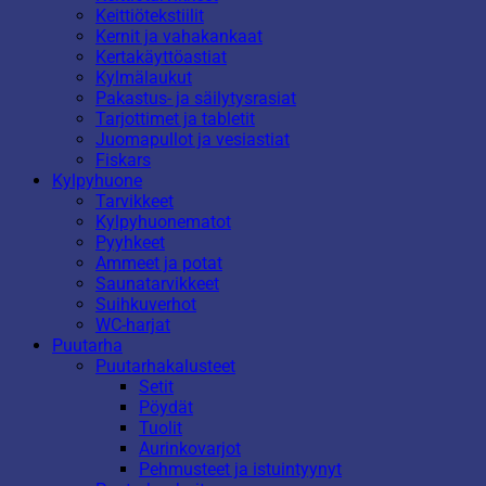
Keittiötekstiilit
Kernit ja vahakankaat
Kertakäyttöastiat
Kylmälaukut
Pakastus- ja säilytysrasiat
Tarjottimet ja tabletit
Juomapullot ja vesiastiat
Fiskars
Kylpyhuone
Tarvikkeet
Kylpyhuonematot
Pyyhkeet
Ammeet ja potat
Saunatarvikkeet
Suihkuverhot
WC-harjat
Puutarha
Puutarhakalusteet
Setit
Pöydät
Tuolit
Aurinkovarjot
Pehmusteet ja istuintyynyt