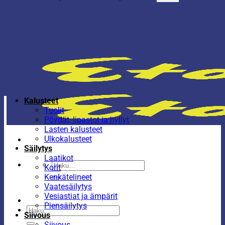
Kalusteet
Tuolit
Pöydät, lipastot ja hyllyt
Lasten kalusteet
Ulkokalusteet
Säilytys
Laatikot
Etsi:
Korit
Kenkätelineet
Vaatesäilytys
Vesiastiat ja ämpärit
Piensäilytys
Etsi:
Siivous
Siivous