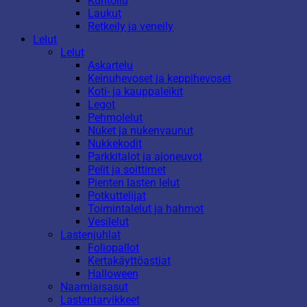
Kuntoilu
Laukut
Retkeily ja veneily
Lelut
Lelut
Askartelu
Keinuhevoset ja keppihevoset
Koti- ja kauppaleikit
Legot
Pehmolelut
Nuket ja nukenvaunut
Nukkekodit
Parkkitalot ja ajoneuvot
Pelit ja soittimet
Pienten lasten lelut
Potkuttelijat
Toimintalelut ja hahmot
Vesilelut
Lastenjuhlat
Foliopallot
Kertakäyttöastiat
Halloween
Naamiaisasut
Lastentarvikkeet