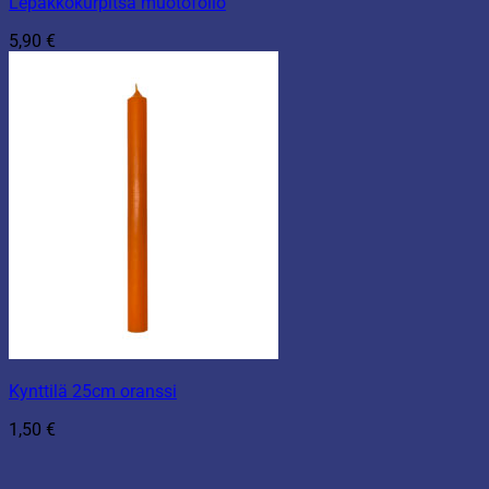
Lepakkokurpitsa muotofolio
5,90
€
Kynttilä 25cm oranssi
1,50
€