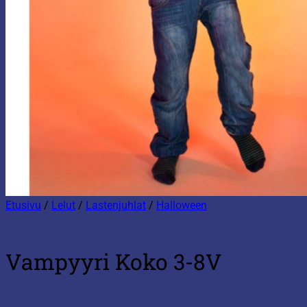
Etusivu
/
Lelut
/
Lastenjuhlat
/
Halloween
Vampyyri Koko 3-8V