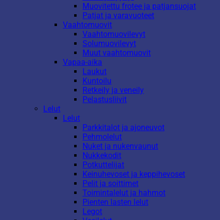
Muovitettu frotee ja patjansuojat
Patjat ja varavuoteet
Vaahtomuovit
Vaahtomuovilevyt
Solumuovilevyt
Muut vaahtomuovit
Vapaa-aika
Laukut
Kuntoilu
Retkeily ja veneily
Pelastusliivit
Lelut
Lelut
Parkkitalot ja ajoneuvot
Pehmolelut
Nuket ja nukenvaunut
Nukkekodit
Potkuttelijat
Keinuhevoset ja keppihevoset
Pelit ja soittimet
Toimintalelut ja hahmot
Pienten lasten lelut
Legot