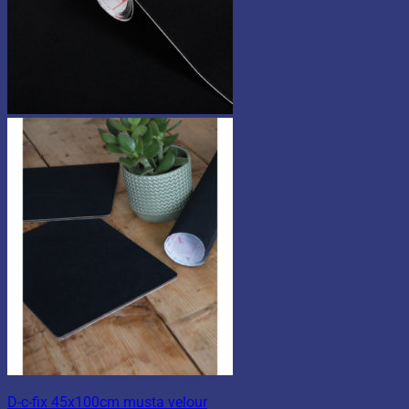
D-c-fix 45x100cm musta velour