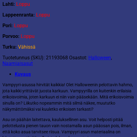
Lahti:
Loppu
Lappeenranta:
Loppu
Pori:
Loppu
Porvoo:
Loppu
Turku:
Vähissä
Tuotetunnus (SKU):
21193068
Osastot:
Halloween
,
Naamiaisasut
Kuvaus
Vampyyri-asussa hirvität kaikkia! Olet Halloweenin pelottavin hahmo,
jota kaikki yrittävät juosta karkuun. Vampyyrilla on kuitenkin erilaisia
erikoisvoimia, joten karkuun ei niin vain pääsekään. Mitä erikoisvoimia
sinulla on? Liikutko nopeammin mitä silmä näkee, muututko
näkymättömäksi vai kuuletko erikoisen tarkasti?
Asu on päähän laitettava, kauluksellinen asu. Voit helposti pitää
pelottelusta pienen tauon vain nostamalla asun pääosan pois, ilman,
että koko asua tarvitsee riisua. Vampyyri asun materiaalina on