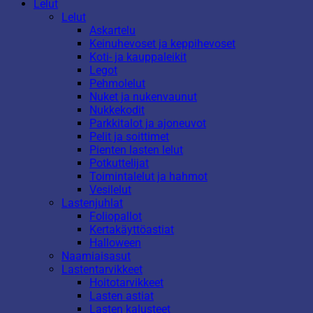
Lelut
Lelut
Askartelu
Keinuhevoset ja keppihevoset
Koti- ja kauppaleikit
Legot
Pehmolelut
Nuket ja nukenvaunut
Nukkekodit
Parkkitalot ja ajoneuvot
Pelit ja soittimet
Pienten lasten lelut
Potkuttelijat
Toimintalelut ja hahmot
Vesilelut
Lastenjuhlat
Foliopallot
Kertakäyttöastiat
Halloween
Naamiaisasut
Lastentarvikkeet
Hoitotarvikkeet
Lasten astiat
Lasten kalusteet