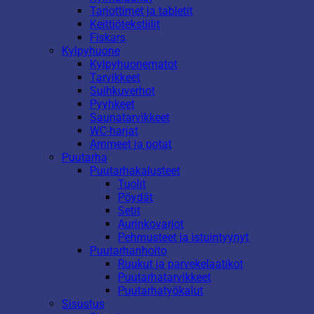
Tarjottimet ja tabletit
Keittiötekstiilit
Fiskars
Kylpyhuone
Kylpyhuonematot
Tarvikkeet
Suihkuverhot
Pyyhkeet
Saunatarvikkeet
WC-harjat
Ammeet ja potat
Puutarha
Puutarhakalusteet
Tuolit
Pöydät
Setit
Aurinkovarjot
Pehmusteet ja istuintyynyt
Puutarhanhoito
Ruukut ja parvekelaatikot
Puutarhatarvikkeet
Puutarhatyökalut
Sisustus