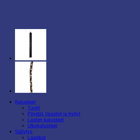
Kalusteet
Tuolit
Pöydät, lipastot ja hyllyt
Lasten kalusteet
Ulkokalusteet
Säilytys
Laatikot