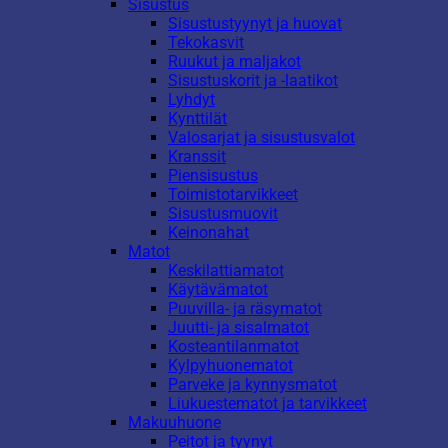
Sisustus
Sisustustyynyt ja huovat
Tekokasvit
Ruukut ja maljakot
Sisustuskorit ja -laatikot
Lyhdyt
Kynttilät
Valosarjat ja sisustusvalot
Kranssit
Piensisustus
Toimistotarvikkeet
Sisustusmuovit
Keinonahat
Matot
Keskilattiamatot
Käytävämatot
Puuvilla- ja räsymatot
Juutti- ja sisalmatot
Kosteantilanmatot
Kylpyhuonematot
Parveke ja kynnysmatot
Liukuestematot ja tarvikkeet
Makuuhuone
Peitot ja tyynyt