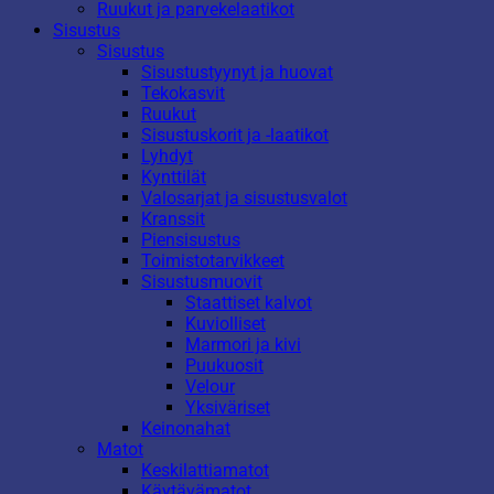
Ruukut ja parvekelaatikot
Sisustus
Sisustus
Sisustustyynyt ja huovat
Tekokasvit
Ruukut
Sisustuskorit ja -laatikot
Lyhdyt
Kynttilät
Valosarjat ja sisustusvalot
Kranssit
Piensisustus
Toimistotarvikkeet
Sisustusmuovit
Staattiset kalvot
Kuviolliset
Marmori ja kivi
Puukuosit
Velour
Yksiväriset
Keinonahat
Matot
Keskilattiamatot
Käytävämatot