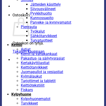
Jätteiden käsittely
Siivousvälineet
Pyykkihuolto
Ostoskori
Kunnossapito
Parveke- ja kynnysmatot
Pienrauta
Työkalut
Sähkötarvikkeet
Turvatuotteet
Ostoskori on tyhjä.
Keittiö
Astiat
Takaisin kauppaan
Kernit ja vahakankaat
Pakastus- ja säilytysrasiat
Kertakäyttöastiat
Keittiötarvikkeet
Juomapullot ja vesiastiat
Kylmälaukut
Tarjottimet ja tabletit
Keittiötekstiilit
Fiskars
Kylpyhuone
Kylpyhuonematot
Tarvikkeet