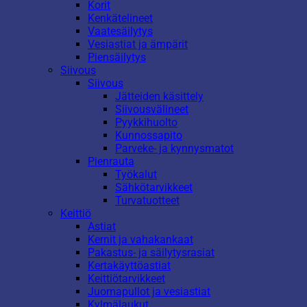
Korit
Kenkätelineet
Vaatesäilytys
Vesiastiat ja ämpärit
Piensäilytys
Siivous
Siivous
Jätteiden käsittely
Siivousvälineet
Pyykkihuolto
Kunnossapito
Parveke- ja kynnysmatot
Pienrauta
Työkalut
Sähkötarvikkeet
Turvatuotteet
Keittiö
Astiat
Kernit ja vahakankaat
Pakastus- ja säilytysrasiat
Kertakäyttöastiat
Keittiötarvikkeet
Juomapullot ja vesiastiat
Kylmälaukut