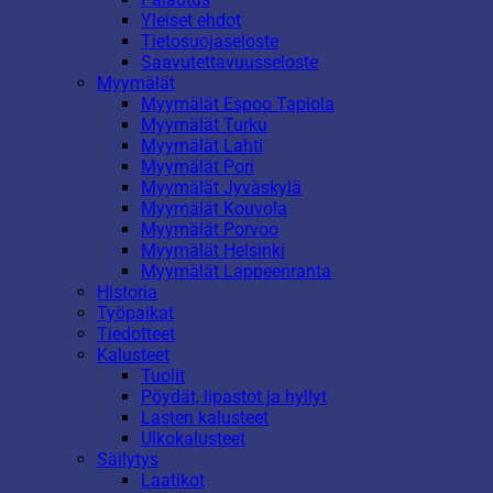
Yleiset ehdot
Tietosuojaseloste
Saavutettavuusseloste
Myymälät
Myymälät Espoo Tapiola
Myymälät Turku
Myymälät Lahti
Myymälät Pori
Myymälät Jyväskylä
Myymälät Kouvola
Myymälät Porvoo
Myymälät Helsinki
Myymälät Lappeenranta
Historia
Työpaikat
Tiedotteet
Kalusteet
Tuolit
Pöydät, lipastot ja hyllyt
Lasten kalusteet
Ulkokalusteet
Säilytys
Laatikot