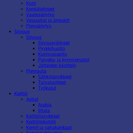
Korit
Kenkätelineet
Vaatesäilytys
Vesiastiat ja ämpärit
Piensäilytys
Siivous
Siivous
Siivousvälineet
Pyykkihuolto
Kunnossapito
Parveke- ja kynnysmatot
Jätteiden käsittely
Pienrauta
Sähkötarvikkeet
Turvatuotteet
Työkalut
Keittiö
Astiat
Arabia
Iittala
Keittiötarvikkeet
Keittiötekstiilit
Kernit ja vahakankaat