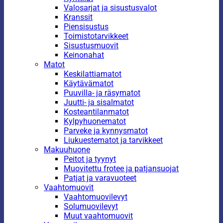
Valosarjat ja sisustusvalot
Kranssit
Piensisustus
Toimistotarvikkeet
Sisustusmuovit
Keinonahat
Matot
Keskilattiamatot
Käytävämatot
Puuvilla- ja räsymatot
Juutti- ja sisalmatot
Kosteantilanmatot
Kylpyhuonematot
Parveke ja kynnysmatot
Liukuestematot ja tarvikkeet
Makuuhuone
Peitot ja tyynyt
Muovitettu frotee ja patjansuojat
Patjat ja varavuoteet
Vaahtomuovit
Vaahtomuovilevyt
Solumuovilevyt
Muut vaahtomuovit