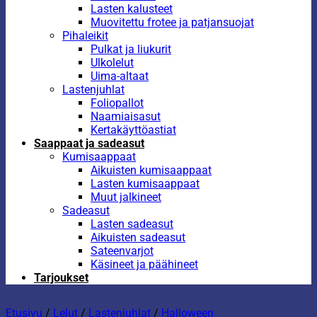
Lasten kalusteet
Muovitettu frotee ja patjansuojat
Pihaleikit
Pulkat ja liukurit
Ulkolelut
Uima-altaat
Lastenjuhlat
Foliopallot
Naamiaisasut
Kertakäyttöastiat
Saappaat ja sadeasut
Kumisaappaat
Aikuisten kumisaappaat
Lasten kumisaappaat
Muut jalkineet
Sadeasut
Lasten sadeasut
Aikuisten sadeasut
Sateenvarjot
Käsineet ja päähineet
Tarjoukset
Etusivu
/
Lelut
/
Lastenjuhlat
/
Halloween