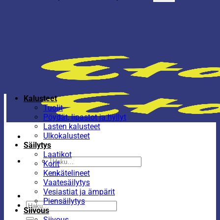
Kalusteet
Tuolit
Pöydät, lipastot ja hyllyt
Lasten kalusteet
Ulkokalusteet
Säilytys
Laatikot
Etsi:
Korit
Kenkätelineet
Vaatesäilytys
Vesiastiat ja ämpärit
Piensäilytys
Etsi:
Siivous
Siivous