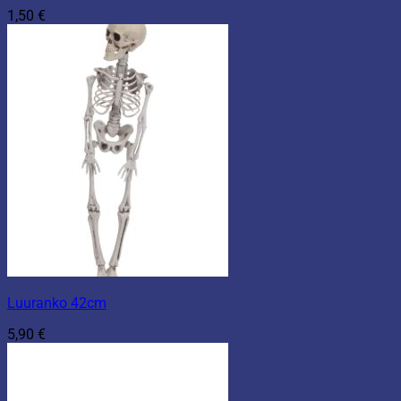
1,50
€
Luuranko 42cm
5,90
€