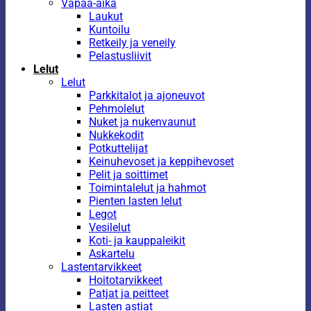
Vapaa-aika
Laukut
Kuntoilu
Retkeily ja veneily
Pelastusliivit
Lelut
Lelut
Parkkitalot ja ajoneuvot
Pehmolelut
Nuket ja nukenvaunut
Nukkekodit
Potkuttelijat
Keinuhevoset ja keppihevoset
Pelit ja soittimet
Toimintalelut ja hahmot
Pienten lasten lelut
Legot
Vesilelut
Koti- ja kauppaleikit
Askartelu
Lastentarvikkeet
Hoitotarvikkeet
Patjat ja peitteet
Lasten astiat