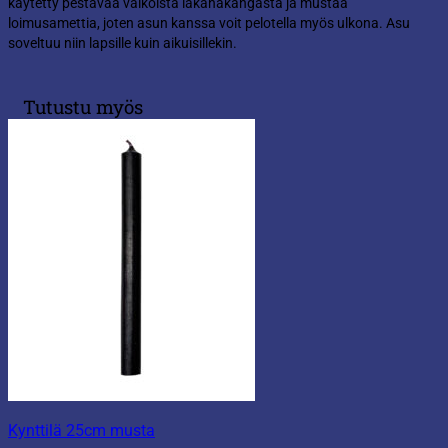
käytetty pestävää valkoista lakanakangasta ja mustaa
loimusamettia, joten asun kanssa voit pelotella myös ulkona. Asu
soveltuu niin lapsille kuin aikuisillekin.
Tutustu myös
Kynttilä 25cm musta