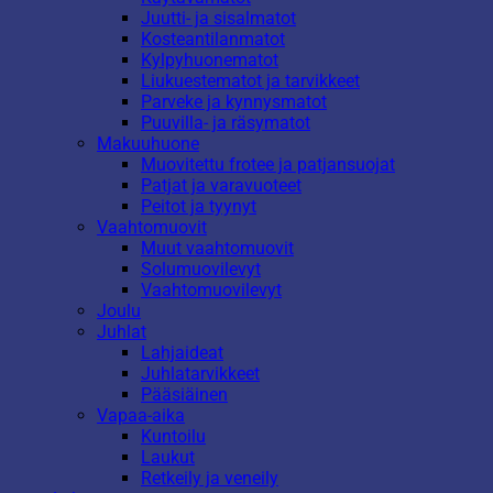
Juutti- ja sisalmatot
Kosteantilanmatot
Kylpyhuonematot
Liukuestematot ja tarvikkeet
Parveke ja kynnysmatot
Puuvilla- ja räsymatot
Makuuhuone
Muovitettu frotee ja patjansuojat
Patjat ja varavuoteet
Peitot ja tyynyt
Vaahtomuovit
Muut vaahtomuovit
Solumuovilevyt
Vaahtomuovilevyt
Joulu
Juhlat
Lahjaideat
Juhlatarvikkeet
Pääsiäinen
Vapaa-aika
Kuntoilu
Laukut
Retkeily ja veneily