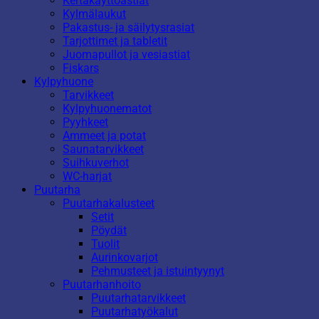
Kertakäyttöastiat
Kylmälaukut
Pakastus- ja säilytysrasiat
Tarjottimet ja tabletit
Juomapullot ja vesiastiat
Fiskars
Kylpyhuone
Tarvikkeet
Kylpyhuonematot
Pyyhkeet
Ammeet ja potat
Saunatarvikkeet
Suihkuverhot
WC-harjat
Puutarha
Puutarhakalusteet
Setit
Pöydät
Tuolit
Aurinkovarjot
Pehmusteet ja istuintyynyt
Puutarhanhoito
Puutarhatarvikkeet
Puutarhatyökalut