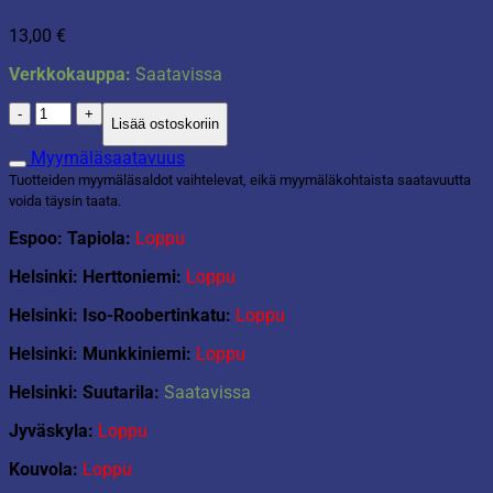
13,00
€
Verkkokauppa:
Saatavissa
Vampyyri
Lisää ostoskoriin
Koko
3-
Myymäläsaatavuus
8V
Tuotteiden myymäläsaldot vaihtelevat, eikä myymäläkohtaista saatavuutta
määrä
voida täysin taata.
Espoo: Tapiola:
Loppu
Helsinki: Herttoniemi:
Loppu
Helsinki: Iso-Roobertinkatu:
Loppu
Helsinki: Munkkiniemi:
Loppu
Helsinki: Suutarila:
Saatavissa
Jyväskyla:
Loppu
Kouvola:
Loppu