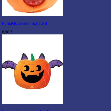
Puristelupehmo monsterit
6,90
€