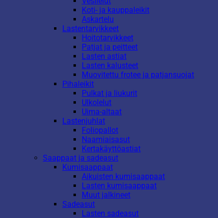
Vesilelut
Koti- ja kauppaleikit
Askartelu
Lastentarvikkeet
Hoitotarvikkeet
Patjat ja peitteet
Lasten astiat
Lasten kalusteet
Muovitettu frotee ja patjansuojat
Pihaleikit
Pulkat ja liukurit
Ulkolelut
Uima-altaat
Lastenjuhlat
Foliopallot
Naamiaisasut
Kertakäyttöastiat
Saappaat ja sadeasut
Kumisaappaat
Aikuisten kumisaappaat
Lasten kumisaappaat
Muut jalkineet
Sadeasut
Lasten sadeasut