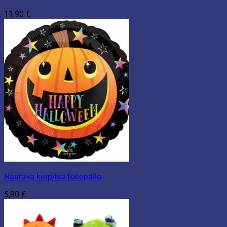
11,90
€
Naurava kurpitsa foliopallo
5,90
€