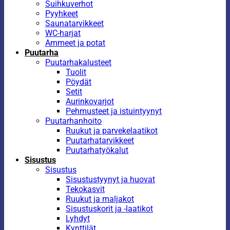
Suihkuverhot
Pyyhkeet
Saunatarvikkeet
WC-harjat
Ammeet ja potat
Puutarha
Puutarhakalusteet
Tuolit
Pöydät
Setit
Aurinkovarjot
Pehmusteet ja istuintyynyt
Puutarhanhoito
Ruukut ja parvekelaatikot
Puutarhatarvikkeet
Puutarhatyökalut
Sisustus
Sisustus
Sisustustyynyt ja huovat
Tekokasvit
Ruukut ja maljakot
Sisustuskorit ja -laatikot
Lyhdyt
Kynttilät