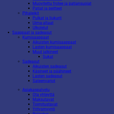
Muovitettu frotee ja patjansuojat
Patjat ja peitteet
Pihaleikit
Pulkat ja liukurit
Uima-altaat
Ulkolelut
Saappaat ja sadeasut
Kumisaappaat
Aikuisten kumisaappaat
Lasten kumisaappaat
Muut jalkineet
Sukat
Sadeasut
Aikuisten sadeasut
Käsineet ja päähineet
Lasten sadeasut
Sateenvarjot
Asiakaspalvelu
Ota yhteyttä
Maksutavat
Toimitustavat
Yritysmyynti
Palautus