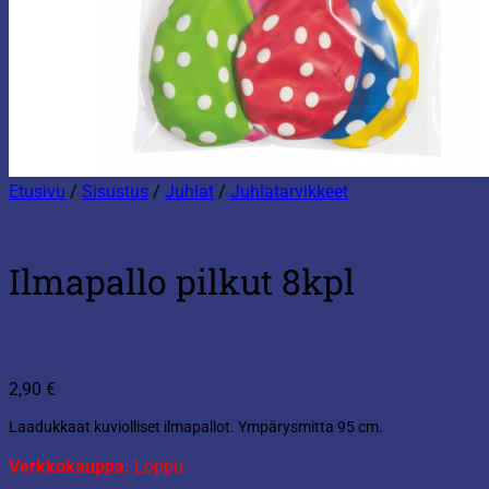
Etusivu
/
Sisustus
/
Juhlat
/
Juhlatarvikkeet
Ilmapallo pilkut 8kpl
2,90
€
Laadukkaat kuviolliset ilmapallot. Ympärysmitta 95 cm.
Verkkokauppa:
Loppu