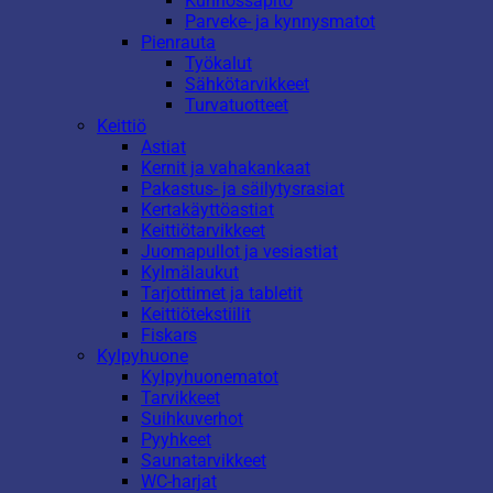
Kunnossapito
Parveke- ja kynnysmatot
Pienrauta
Työkalut
Sähkötarvikkeet
Turvatuotteet
Keittiö
Astiat
Kernit ja vahakankaat
Pakastus- ja säilytysrasiat
Kertakäyttöastiat
Keittiötarvikkeet
Juomapullot ja vesiastiat
Kylmälaukut
Tarjottimet ja tabletit
Keittiötekstiilit
Fiskars
Kylpyhuone
Kylpyhuonematot
Tarvikkeet
Suihkuverhot
Pyyhkeet
Saunatarvikkeet
WC-harjat