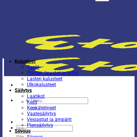
Kalusteet
Tuolit
Pöydät, lipastot ja hyllyt
Lasten kalusteet
Ulkokalusteet
Säilytys
Laatikot
Etsi:
Korit
Kenkätelineet
Vaatesäilytys
Vesiastiat ja ämpärit
Piensäilytys
Etsi:
Siivous
Siivous