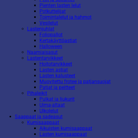
Pienten lasten lelut
Potkuttelijat
Toimintalelut ja hahmot
Vesilelut
Lastenjuhlat
Foliopallot
Kertakäyttöastiat
Halloween
Naamiaisasut
Lastentarvikkeet
Hoitotarvikkeet
Lasten astiat
Lasten kalusteet
Muovitettu frotee ja patjansuojat
Patjat ja peitteet
Pihaleikit
Pulkat ja liukurit
Uima-altaat
Ulkolelut
Saappaat ja sadeasut
Kumisaappaat
Aikuisten kumisaappaat
Lasten kumisaappaat