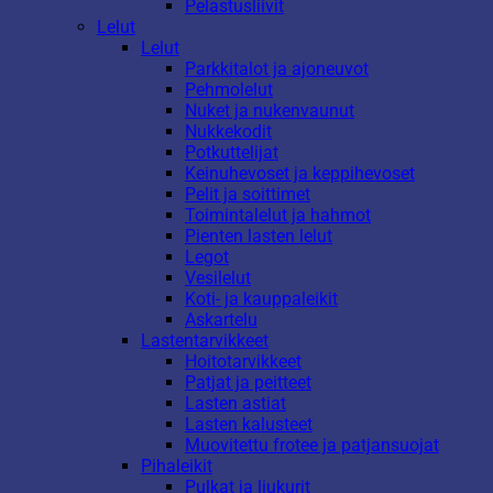
Pelastusliivit
Lelut
Lelut
Parkkitalot ja ajoneuvot
Pehmolelut
Nuket ja nukenvaunut
Nukkekodit
Potkuttelijat
Keinuhevoset ja keppihevoset
Pelit ja soittimet
Toimintalelut ja hahmot
Pienten lasten lelut
Legot
Vesilelut
Koti- ja kauppaleikit
Askartelu
Lastentarvikkeet
Hoitotarvikkeet
Patjat ja peitteet
Lasten astiat
Lasten kalusteet
Muovitettu frotee ja patjansuojat
Pihaleikit
Pulkat ja liukurit