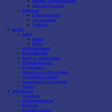
Parveke- ja kynnysmatot
Jätteiden käsittely
Pienrauta
Sähkötarvikkeet
Turvatuotteet
Työkalut
Keittiö
Astiat
Arabia
Iittala
Keittiötarvikkeet
Keittiötekstiilit
Kernit ja vahakankaat
Kertakäyttöastiat
Kylmälaukut
Pakastus- ja säilytysrasiat
Tarjottimet ja tabletit
Juomapullot ja vesiastiat
Fiskars
Kylpyhuone
Tarvikkeet
Kylpyhuonematot
Pyyhkeet
Ammeet ja potat