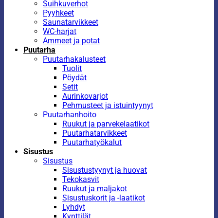
Suihkuverhot
Pyyhkeet
Saunatarvikkeet
WC-harjat
Ammeet ja potat
Puutarha
Puutarhakalusteet
Tuolit
Pöydät
Setit
Aurinkovarjot
Pehmusteet ja istuintyynyt
Puutarhanhoito
Ruukut ja parvekelaatikot
Puutarhatarvikkeet
Puutarhatyökalut
Sisustus
Sisustus
Sisustustyynyt ja huovat
Tekokasvit
Ruukut ja maljakot
Sisustuskorit ja -laatikot
Lyhdyt
Kynttilät