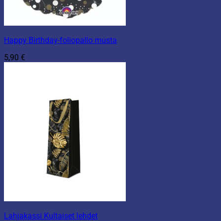
Happy Birthday-foliopallo musta
5,90
€
Lahjakassi Kultaiset lehdet