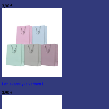
3,90
€
Lahjakassi yksivärinen L
3,90
€