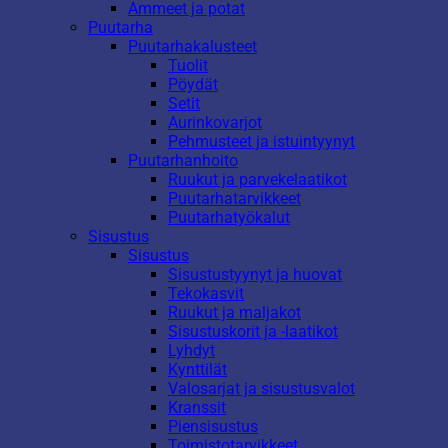
Ammeet ja potat
Puutarha
Puutarhakalusteet
Tuolit
Pöydät
Setit
Aurinkovarjot
Pehmusteet ja istuintyynyt
Puutarhanhoito
Ruukut ja parvekelaatikot
Puutarhatarvikkeet
Puutarhatyökalut
Sisustus
Sisustus
Sisustustyynyt ja huovat
Tekokasvit
Ruukut ja maljakot
Sisustuskorit ja -laatikot
Lyhdyt
Kynttilät
Valosarjat ja sisustusvalot
Kranssit
Piensisustus
Toimistotarvikkeet