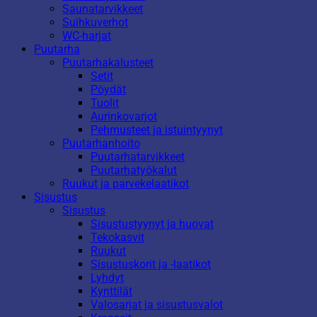
Saunatarvikkeet
Suihkuverhot
WC-harjat
Puutarha
Puutarhakalusteet
Setit
Pöydät
Tuolit
Aurinkovarjot
Pehmusteet ja istuintyynyt
Puutarhanhoito
Puutarhatarvikkeet
Puutarhatyökalut
Ruukut ja parvekelaatikot
Sisustus
Sisustus
Sisustustyynyt ja huovat
Tekokasvit
Ruukut
Sisustuskorit ja -laatikot
Lyhdyt
Kynttilät
Valosarjat ja sisustusvalot