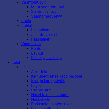
Vaahtomuovit
Muut vaahtomuovit
Solumuovilevyt
Vaahtomuovilevyt
Joulu
Juhlat
Lahjaideat
Juhlatarvikkeet
Pääsiäinen
Vapaa-aika
Kuntoilu
Laukut
Retkeily ja veneily
Lelut
Lelut
Askartelu
Keinuhevoset ja keppihevoset
Koti- ja kauppaleikit
Legot
Pehmolelut
Nuket ja nukenvaunut
Nukkekodit
Parkkitalot ja ajoneuvot
Pelit ja soittimet