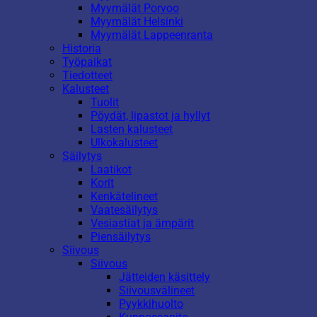
Myymälät Porvoo
Myymälät Helsinki
Myymälät Lappeenranta
Historia
Työpaikat
Tiedotteet
Kalusteet
Tuolit
Pöydät, lipastot ja hyllyt
Lasten kalusteet
Ulkokalusteet
Säilytys
Laatikot
Korit
Kenkätelineet
Vaatesäilytys
Vesiastiat ja ämpärit
Piensäilytys
Siivous
Siivous
Jätteiden käsittely
Siivousvälineet
Pyykkihuolto