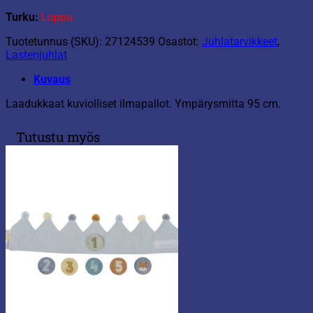
Turku:
Loppu
Tuotetunnus (SKU):
27124539
Osastot:
Juhlatarvikkeet
,
Lastenjuhlat
Kuvaus
Laadukkaat kuviolliset ilmapallot. Ympärysmitta 95 cm.
Tutustu myös