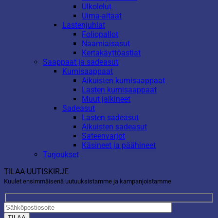
Ulkolelut
Uima-altaat
Lastenjuhlat
Foliopallot
Naamiaisasut
Kertakäyttöastiat
Saappaat ja sadeasut
Kumisaappaat
Aikuisten kumisaappaat
Lasten kumisaappaat
Muut jalkineet
Sadeasut
Lasten sadeasut
Aikuisten sadeasut
Sateenvarjot
Käsineet ja päähineet
Tarjoukset
TILAA UUTISKIRJE
Kuulet ensimmäisenä uutuuksistamme ja kampanjoistamme