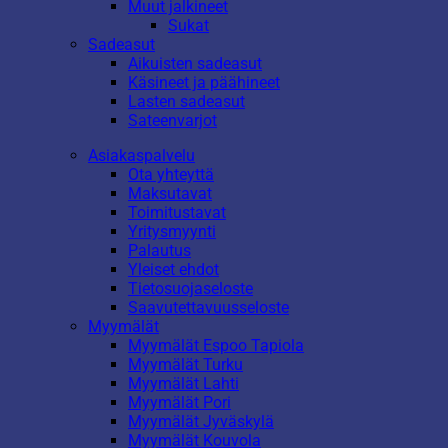
Muut jalkineet
Sukat
Sadeasut
Aikuisten sadeasut
Käsineet ja päähineet
Lasten sadeasut
Sateenvarjot
Asiakaspalvelu
Ota yhteyttä
Maksutavat
Toimitustavat
Yritysmyynti
Palautus
Yleiset ehdot
Tietosuojaseloste
Saavutettavuusseloste
Myymälät
Myymälät Espoo Tapiola
Myymälät Turku
Myymälät Lahti
Myymälät Pori
Myymälät Jyväskylä
Myymälät Kouvola