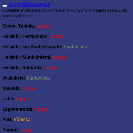
Myymäläsaatavuus
Tuotteiden myymäläsaldot vaihtelevat, eikä myymäläkohtaista saatavuutta
voida täysin taata.
Espoo: Tapiola:
Loppu
Helsinki: Herttoniemi:
Loppu
Helsinki: Iso-Roobertinkatu:
Saatavissa
Helsinki: Munkkiniemi:
Loppu
Helsinki: Suutarila:
Loppu
Jyväskyla:
Saatavissa
Kouvola:
Loppu
Lahti:
Loppu
Lappeenranta:
Loppu
Pori:
Vähissä
Porvoo:
Loppu