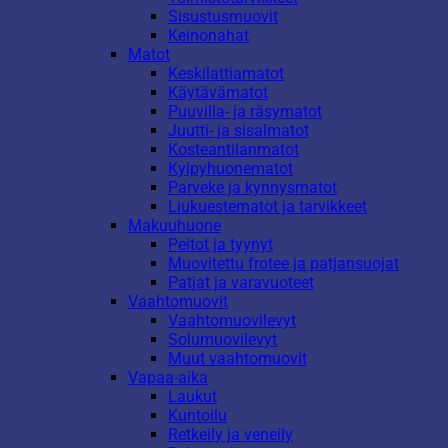
Sisustusmuovit
Keinonahat
Matot
Keskilattiamatot
Käytävämatot
Puuvilla- ja räsymatot
Juutti- ja sisalmatot
Kosteantilanmatot
Kylpyhuonematot
Parveke ja kynnysmatot
Liukuestematot ja tarvikkeet
Makuuhuone
Peitot ja tyynyt
Muovitettu frotee ja patjansuojat
Patjat ja varavuoteet
Vaahtomuovit
Vaahtomuovilevyt
Solumuovilevyt
Muut vaahtomuovit
Vapaa-aika
Laukut
Kuntoilu
Retkeily ja veneily