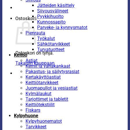
Jätteiden käsittely
Siivousvälineet
Pyykkihuolto
Ostoskori
Kunnossapito
Parveke- ja kynnysmatot
Pienrauta
Työkalut
Sähkötarvikkeet
Turvatuotteet
Ostoskori on tyhjä.
Keittiö
Astiat
Takaisin kauppaan
Kernit ja vahakankaat
Pakastus- ja säilytysrasiat
Kertakäyttöastiat
Keittiötarvikkeet
Juomapullot ja vesiastiat
Kylmälaukut
Tarjottimet ja tabletit
Keittiötekstiilit
Fiskars
Kylpyhuone
Kylpyhuonematot
Tarvikkeet