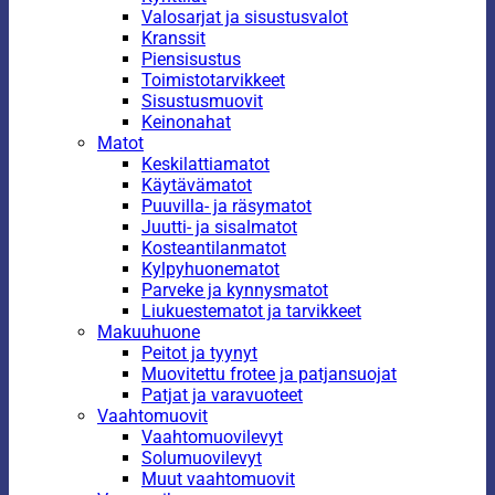
Valosarjat ja sisustusvalot
Kranssit
Piensisustus
Toimistotarvikkeet
Sisustusmuovit
Keinonahat
Matot
Keskilattiamatot
Käytävämatot
Puuvilla- ja räsymatot
Juutti- ja sisalmatot
Kosteantilanmatot
Kylpyhuonematot
Parveke ja kynnysmatot
Liukuestematot ja tarvikkeet
Makuuhuone
Peitot ja tyynyt
Muovitettu frotee ja patjansuojat
Patjat ja varavuoteet
Vaahtomuovit
Vaahtomuovilevyt
Solumuovilevyt
Muut vaahtomuovit