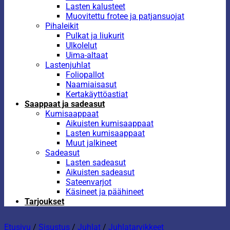
Lasten kalusteet
Muovitettu frotee ja patjansuojat
Pihaleikit
Pulkat ja liukurit
Ulkolelut
Uima-altaat
Lastenjuhlat
Foliopallot
Naamiaisasut
Kertakäyttöastiat
Saappaat ja sadeasut
Kumisaappaat
Aikuisten kumisaappaat
Lasten kumisaappaat
Muut jalkineet
Sadeasut
Lasten sadeasut
Aikuisten sadeasut
Sateenvarjot
Käsineet ja päähineet
Tarjoukset
Etusivu
/
Sisustus
/
Juhlat
/
Juhlatarvikkeet