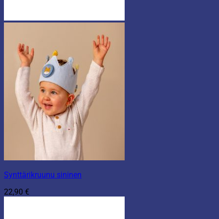
Synttärikruunu sininen
22,90
€