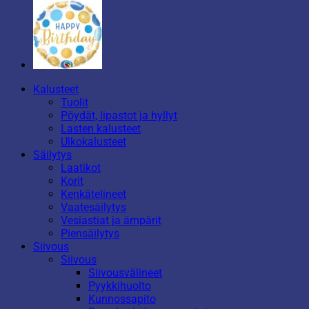
Kalusteet
Tuolit
Pöydät, lipastot ja hyllyt
Lasten kalusteet
Ulkokalusteet
Säilytys
Laatikot
Korit
Kenkätelineet
Vaatesäilytys
Vesiastiat ja ämpärit
Piensäilytys
Siivous
Siivous
Siivousvälineet
Pyykkihuolto
Kunnossapito