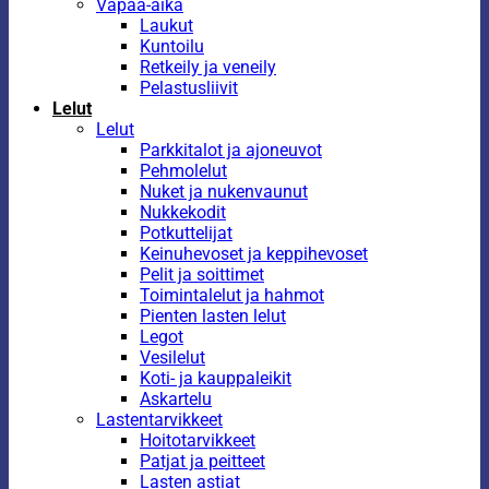
Vapaa-aika
Laukut
Kuntoilu
Retkeily ja veneily
Pelastusliivit
Lelut
Lelut
Parkkitalot ja ajoneuvot
Pehmolelut
Nuket ja nukenvaunut
Nukkekodit
Potkuttelijat
Keinuhevoset ja keppihevoset
Pelit ja soittimet
Toimintalelut ja hahmot
Pienten lasten lelut
Legot
Vesilelut
Koti- ja kauppaleikit
Askartelu
Lastentarvikkeet
Hoitotarvikkeet
Patjat ja peitteet
Lasten astiat