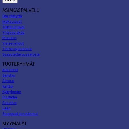
ASIAKASPALVELU
Ota yhteyttä
Maksutavat
Toimitustavat
Yritysasiakas
Palautus
Yleiset ehdot
Tietosuojaseloste
Saavutettavuusseloste
TUOTERYHMÄT
Kalusteet
Säilytys
Siivous
Keittiö
Kylpyhuone
Puutarha
Sisustus
Lelut
Saappaat ja sadeasut
MYYMÄLÄT