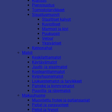
Kranssit
Piensisustus
Toimistotarvikkeet
Sisustusmuovit
Staattiset kalvot
Kuviolliset
Marmori ja kivi
Puukuosit
Velour
Yksiväriset
Keinonahat
Matot
Keskilattiamatot
Käytävämatot
Juutti- ja sisalmatot
Kosteantilanmatot
Kylpyhuonematot
Liukuestematot ja tarvikkeet
Parveke ja kynnysmatot
Puuvilla- ja räsymatot
Makuuhuone
Muovitettu frotee ja patjansuojat
Patjat ja varavuoteet
Peitot ja tyynyt