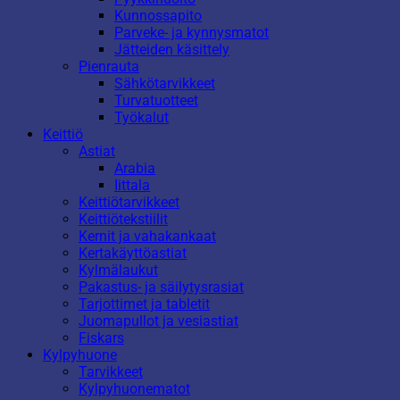
Kunnossapito
Parveke- ja kynnysmatot
Jätteiden käsittely
Pienrauta
Sähkötarvikkeet
Turvatuotteet
Työkalut
Keittiö
Astiat
Arabia
Iittala
Keittiötarvikkeet
Keittiötekstiilit
Kernit ja vahakankaat
Kertakäyttöastiat
Kylmälaukut
Pakastus- ja säilytysrasiat
Tarjottimet ja tabletit
Juomapullot ja vesiastiat
Fiskars
Kylpyhuone
Tarvikkeet
Kylpyhuonematot