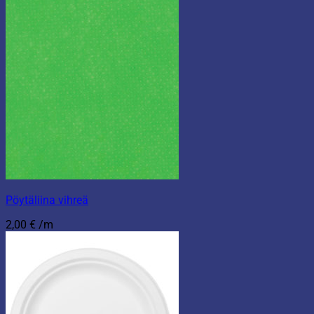
Pöytäliina vihreä
2,00
€
/m