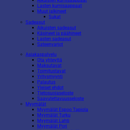
Aikuisten kumisaappaat
Lasten kumisaappaat
Muut jalkineet
Sukat
Sadeasut
Aikuisten sadeasut
Käsineet ja päähineet
Lasten sadeasut
Sateenvarjot
Asiakaspalvelu
Ota yhteyttä
Maksutavat
Toimitustavat
Yritysmyynti
Palautus
Yleiset ehdot
Tietosuojaseloste
Saavutettavuusseloste
Myymälät
Myymälät Espoo Tapiola
Myymälät Turku
Myymälät Lahti
Myymälät Pori