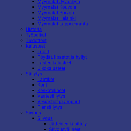
Myymälät Jyväskylä
Myymälät Kouvola
Myymälät Porvoo
Myymälät Helsinki
Myymälät Lappeenranta
Historia
Työpaikat
Tiedotteet
Kalusteet
Tuolit
Pöydät, lipastot ja hyllyt
Lasten kalusteet
Ulkokalusteet
Säilytys
Laatikot
Korit
Kenkätelineet
Vaatesäilytys
Vesiastiat ja ämpärit
Piensäilytys
Siivous
Siivous
Jätteiden käsittely
Siivousvälineet