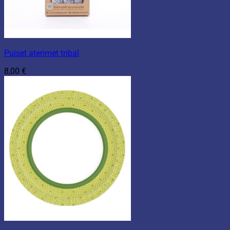
Puiset aterimet tribal
8,00
€