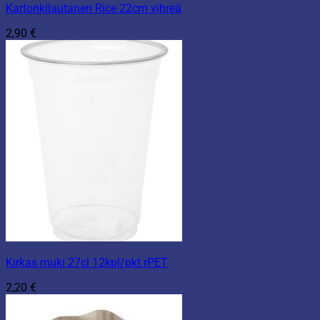
Kartonkilautanen Rice 22cm vihreä
2,90
€
Kirkas muki 27cl 12kpl/pkt rPET
2,20
€