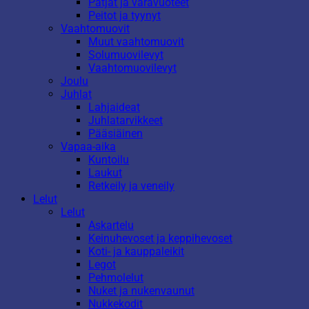
Patjat ja varavuoteet
Peitot ja tyynyt
Vaahtomuovit
Muut vaahtomuovit
Solumuovilevyt
Vaahtomuovilevyt
Joulu
Juhlat
Lahjaideat
Juhlatarvikkeet
Pääsiäinen
Vapaa-aika
Kuntoilu
Laukut
Retkeily ja veneily
Lelut
Lelut
Askartelu
Keinuhevoset ja keppihevoset
Koti- ja kauppaleikit
Legot
Pehmolelut
Nuket ja nukenvaunut
Nukkekodit