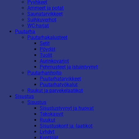
Pyyhkeet
Ammeet ja potat
Saunatarvikkeet
Suihkuverhot
WC-harjat
Puutarha
Puutarhakalusteet
Setit
Pöydät
Tuolit
Aurinkovarjot
Pehmusteet ja istuintyynyt
Puutarhanhoito
Puutarhatarvikkeet
Puutarhatyökalut
Ruukut ja parvekelaatikot
Sisustus
Sisustus
Sisustustyynyt ja huovat
Tekokasvit
Ruukut
Sisustuskorit ja -laatikot
Lyhdyt
Kynttilät