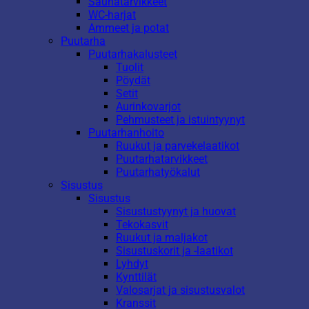
Saunatarvikkeet
WC-harjat
Ammeet ja potat
Puutarha
Puutarhakalusteet
Tuolit
Pöydät
Setit
Aurinkovarjot
Pehmusteet ja istuintyynyt
Puutarhanhoito
Ruukut ja parvekelaatikot
Puutarhatarvikkeet
Puutarhatyökalut
Sisustus
Sisustus
Sisustustyynyt ja huovat
Tekokasvit
Ruukut ja maljakot
Sisustuskorit ja -laatikot
Lyhdyt
Kynttilät
Valosarjat ja sisustusvalot
Kranssit