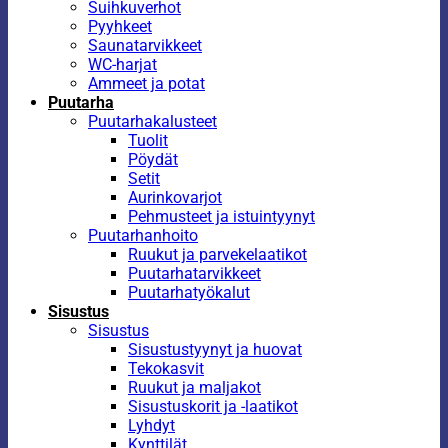
Suihkuverhot
Pyyhkeet
Saunatarvikkeet
WC-harjat
Ammeet ja potat
Puutarha
Puutarhakalusteet
Tuolit
Pöydät
Setit
Aurinkovarjot
Pehmusteet ja istuintyynyt
Puutarhanhoito
Ruukut ja parvekelaatikot
Puutarhatarvikkeet
Puutarhatyökalut
Sisustus
Sisustus
Sisustustyynyt ja huovat
Tekokasvit
Ruukut ja maljakot
Sisustuskorit ja -laatikot
Lyhdyt
Kynttilät