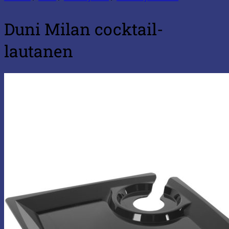
Duni Milan cocktail-
lautanen