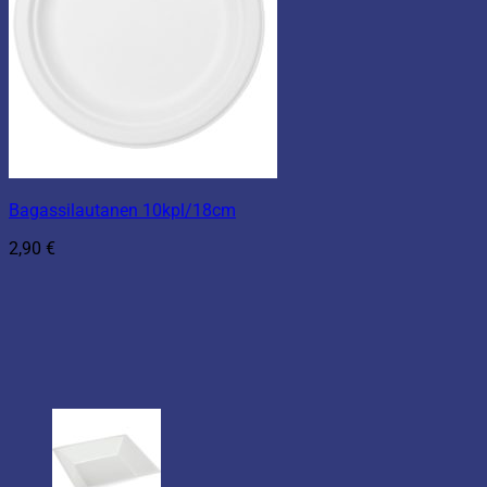
Bagassilautanen 10kpl/18cm
2,90
€