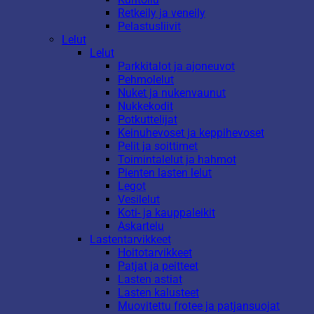
Retkeily ja veneily
Pelastusliivit
Lelut
Lelut
Parkkitalot ja ajoneuvot
Pehmolelut
Nuket ja nukenvaunut
Nukkekodit
Potkuttelijat
Keinuhevoset ja keppihevoset
Pelit ja soittimet
Toimintalelut ja hahmot
Pienten lasten lelut
Legot
Vesilelut
Koti- ja kauppaleikit
Askartelu
Lastentarvikkeet
Hoitotarvikkeet
Patjat ja peitteet
Lasten astiat
Lasten kalusteet
Muovitettu frotee ja patjansuojat