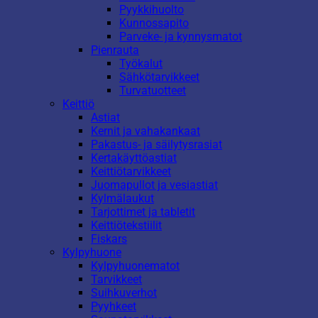
Pyykkihuolto
Kunnossapito
Parveke- ja kynnysmatot
Pienrauta
Työkalut
Sähkötarvikkeet
Turvatuotteet
Keittiö
Astiat
Kernit ja vahakankaat
Pakastus- ja säilytysrasiat
Kertakäyttöastiat
Keittiötarvikkeet
Juomapullot ja vesiastiat
Kylmälaukut
Tarjottimet ja tabletit
Keittiötekstiilit
Fiskars
Kylpyhuone
Kylpyhuonematot
Tarvikkeet
Suihkuverhot
Pyyhkeet