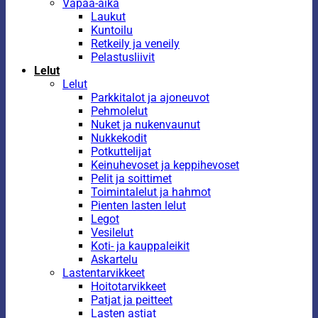
Vapaa-aika
Laukut
Kuntoilu
Retkeily ja veneily
Pelastusliivit
Lelut
Lelut
Parkkitalot ja ajoneuvot
Pehmolelut
Nuket ja nukenvaunut
Nukkekodit
Potkuttelijat
Keinuhevoset ja keppihevoset
Pelit ja soittimet
Toimintalelut ja hahmot
Pienten lasten lelut
Legot
Vesilelut
Koti- ja kauppaleikit
Askartelu
Lastentarvikkeet
Hoitotarvikkeet
Patjat ja peitteet
Lasten astiat