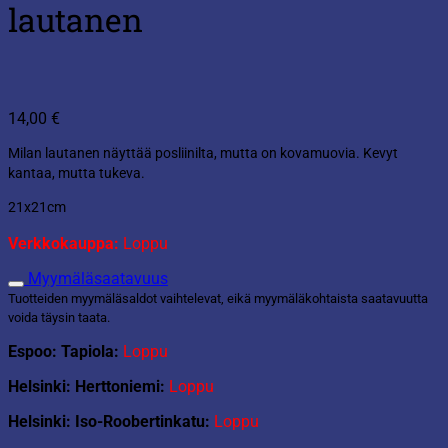
lautanen
14,00
€
Milan lautanen näyttää posliinilta, mutta on kovamuovia. Kevyt
kantaa, mutta tukeva.
21x21cm
Verkkokauppa:
Loppu
Myymäläsaatavuus
Tuotteiden myymäläsaldot vaihtelevat, eikä myymäläkohtaista saatavuutta
voida täysin taata.
Espoo: Tapiola:
Loppu
Helsinki: Herttoniemi:
Loppu
Helsinki: Iso-Roobertinkatu:
Loppu