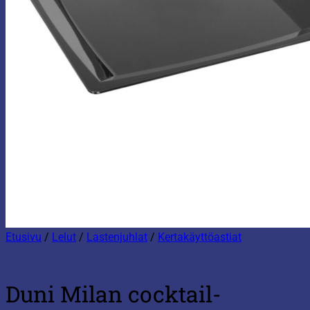
Etusivu
/
Lelut
/
Lastenjuhlat
/
Kertakäyttöastiat
Duni Milan cocktail-