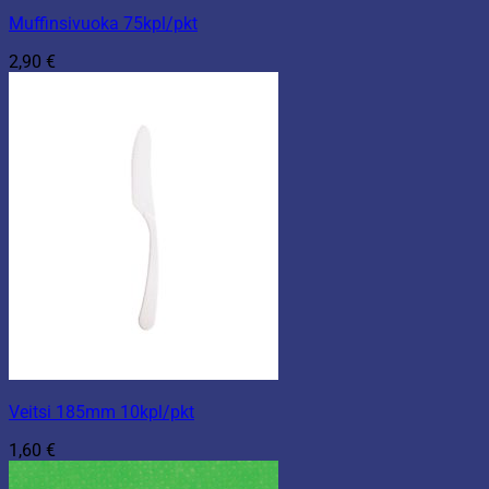
Muffinsivuoka 75kpl/pkt
2,90
€
Veitsi 185mm 10kpl/pkt
1,60
€