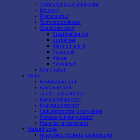
Valosarjat ja sisustusvalot
Kranssit
Piensisustus
Toimistotarvikkeet
Sisustusmuovit
Staattiset kalvot
Kuviolliset
Marmori ja kivi
Puukuosit
Velour
Yksiväriset
Keinonahat
Matot
Keskilattiamatot
Käytävämatot
Juutti- ja sisalmatot
Kosteantilanmatot
Kylpyhuonematot
Liukuestematot ja tarvikkeet
Parveke ja kynnysmatot
Puuvilla- ja räsymatot
Makuuhuone
Muovitettu frotee ja patjansuojat