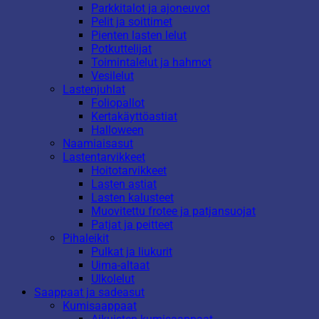
Parkkitalot ja ajoneuvot
Pelit ja soittimet
Pienten lasten lelut
Potkuttelijat
Toimintalelut ja hahmot
Vesilelut
Lastenjuhlat
Foliopallot
Kertakäyttöastiat
Halloween
Naamiaisasut
Lastentarvikkeet
Hoitotarvikkeet
Lasten astiat
Lasten kalusteet
Muovitettu frotee ja patjansuojat
Patjat ja peitteet
Pihaleikit
Pulkat ja liukurit
Uima-altaat
Ulkolelut
Saappaat ja sadeasut
Kumisaappaat