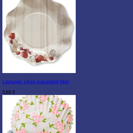
Lautanen 24cm joulupallot 8kpl
3,60
€