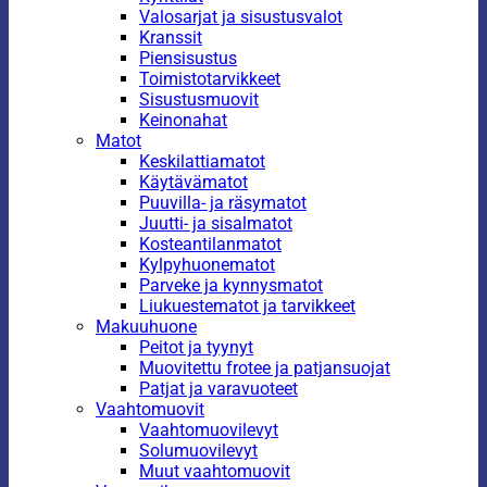
Valosarjat ja sisustusvalot
Kranssit
Piensisustus
Toimistotarvikkeet
Sisustusmuovit
Keinonahat
Matot
Keskilattiamatot
Käytävämatot
Puuvilla- ja räsymatot
Juutti- ja sisalmatot
Kosteantilanmatot
Kylpyhuonematot
Parveke ja kynnysmatot
Liukuestematot ja tarvikkeet
Makuuhuone
Peitot ja tyynyt
Muovitettu frotee ja patjansuojat
Patjat ja varavuoteet
Vaahtomuovit
Vaahtomuovilevyt
Solumuovilevyt
Muut vaahtomuovit