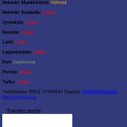
Helsinki: Munkkiniemi:
Vähissä
Helsinki: Suutarila:
Loppu
Jyväskyla:
Loppu
Kouvola:
Loppu
Lahti:
Loppu
Lappeenranta:
Loppu
Pori:
Saatavissa
Porvoo:
Loppu
Turku:
Loppu
Tuotetunnus (SKU):
21699641
Osastot:
Kertakäyttöastiat
,
Kertakäyttöastiat
Tutustu myös