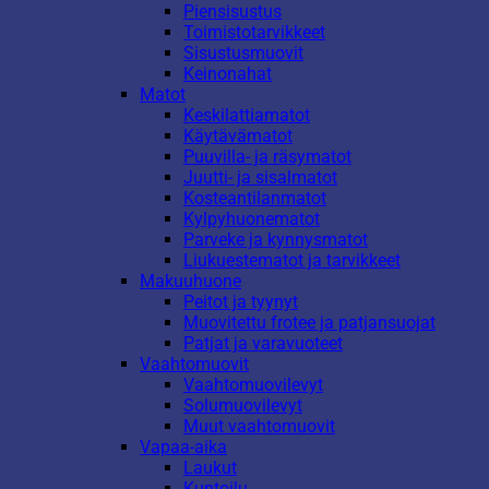
Piensisustus
Toimistotarvikkeet
Sisustusmuovit
Keinonahat
Matot
Keskilattiamatot
Käytävämatot
Puuvilla- ja räsymatot
Juutti- ja sisalmatot
Kosteantilanmatot
Kylpyhuonematot
Parveke ja kynnysmatot
Liukuestematot ja tarvikkeet
Makuuhuone
Peitot ja tyynyt
Muovitettu frotee ja patjansuojat
Patjat ja varavuoteet
Vaahtomuovit
Vaahtomuovilevyt
Solumuovilevyt
Muut vaahtomuovit
Vapaa-aika
Laukut
Kuntoilu