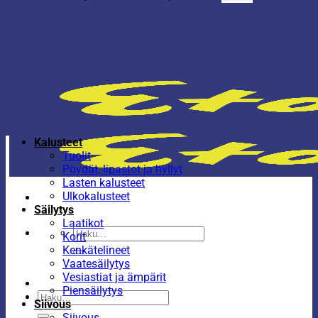
Kalusteet
Tuolit
Pöydät, lipastot ja hyllyt
Lasten kalusteet
Ulkokalusteet
Säilytys
Laatikot
Etsi:
Korit
Kenkätelineet
Vaatesäilytys
Vesiastiat ja ämpärit
Piensäilytys
Etsi:
Siivous
Siivous