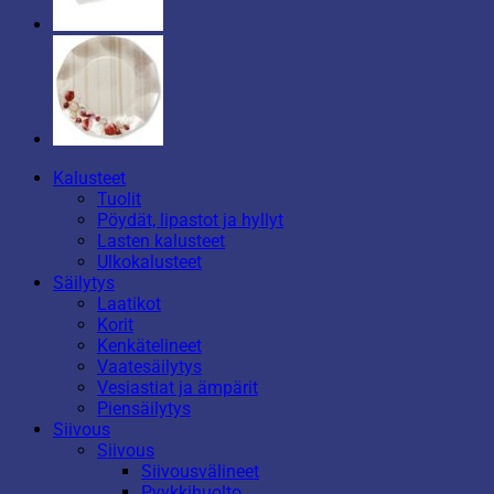
Kalusteet
Tuolit
Pöydät, lipastot ja hyllyt
Lasten kalusteet
Ulkokalusteet
Säilytys
Laatikot
Korit
Kenkätelineet
Vaatesäilytys
Vesiastiat ja ämpärit
Piensäilytys
Siivous
Siivous
Siivousvälineet
Pyykkihuolto