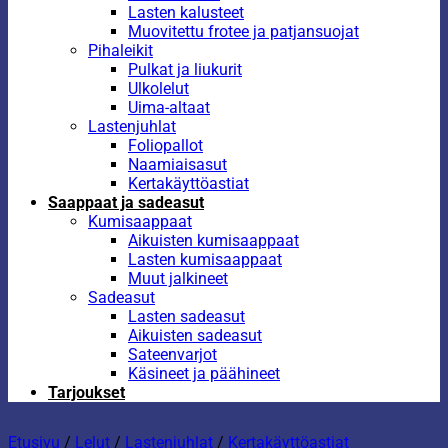
Lasten kalusteet
Muovitettu frotee ja patjansuojat
Pihaleikit
Pulkat ja liukurit
Ulkolelut
Uima-altaat
Lastenjuhlat
Foliopallot
Naamiaisasut
Kertakäyttöastiat
Saappaat ja sadeasut
Kumisaappaat
Aikuisten kumisaappaat
Lasten kumisaappaat
Muut jalkineet
Sadeasut
Lasten sadeasut
Aikuisten sadeasut
Sateenvarjot
Käsineet ja päähineet
Tarjoukset
Etusivu
/
Lelut
/
Lastenjuhlat
/
Kertakäyttöastiat