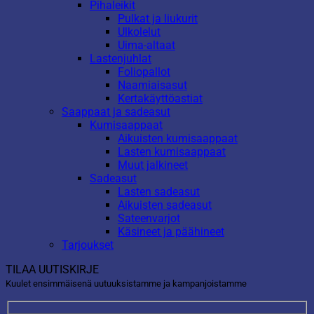
Pihaleikit
Pulkat ja liukurit
Ulkolelut
Uima-altaat
Lastenjuhlat
Foliopallot
Naamiaisasut
Kertakäyttöastiat
Saappaat ja sadeasut
Kumisaappaat
Aikuisten kumisaappaat
Lasten kumisaappaat
Muut jalkineet
Sadeasut
Lasten sadeasut
Aikuisten sadeasut
Sateenvarjot
Käsineet ja päähineet
Tarjoukset
TILAA UUTISKIRJE
Kuulet ensimmäisenä uutuuksistamme ja kampanjoistamme