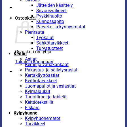
Jätteiden käsittely
Siivousvälineet
Pyykkihuolto
Ostoskori
Kunnossapito
Parveke- ja kynnysmatot
Pienrauta
Työkalut
Sähkötarvikkeet
Turvatuotteet
Ostoskori on tyhjä.
Keittiö
Astiat
Takaisin kauppaan
Kernit ja vahakankaat
Pakastus- ja säilytysrasiat
Kertakäyttöastiat
Keittiötarvikkeet
Juomapullot ja vesiastiat
Kylmälaukut
Tarjottimet ja tabletit
Keittiötekstiilit
Fiskars
Kylpyhuone
Kylpyhuonematot
Tarvikkeet