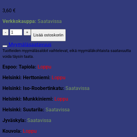
3,60
€
Verkkokauppa:
Saatavissa
Servetti
Lisää ostoskoriin
joulupallot
33x33cm
Myymäläsaatavuus
määrä
Tuotteiden myymäläsaldot vaihtelevat, eikä myymäläkohtaista saatavuutta
voida täysin taata.
Espoo: Tapiola:
Loppu
Helsinki: Herttoniemi:
Loppu
Helsinki: Iso-Roobertinkatu:
Saatavissa
Helsinki: Munkkiniemi:
Loppu
Helsinki: Suutarila:
Saatavissa
Jyväskyla:
Saatavissa
Kouvola:
Loppu