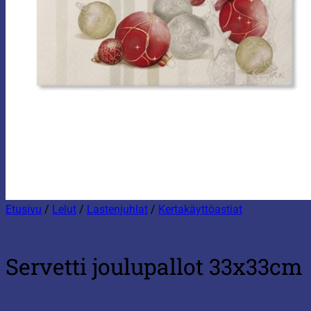
Etusivu
/
Lelut
/
Lastenjuhlat
/
Kertakäyttöastiat
Servetti joulupallot 33x33cm