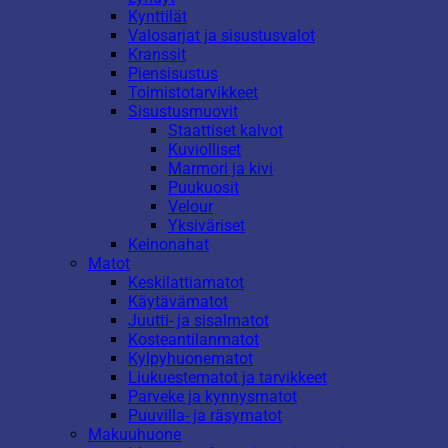
Kynttilät
Valosarjat ja sisustusvalot
Kranssit
Piensisustus
Toimistotarvikkeet
Sisustusmuovit
Staattiset kalvot
Kuviolliset
Marmori ja kivi
Puukuosit
Velour
Yksiväriset
Keinonahat
Matot
Keskilattiamatot
Käytävämatot
Juutti- ja sisalmatot
Kosteantilanmatot
Kylpyhuonematot
Liukuestematot ja tarvikkeet
Parveke ja kynnysmatot
Puuvilla- ja räsymatot
Makuuhuone