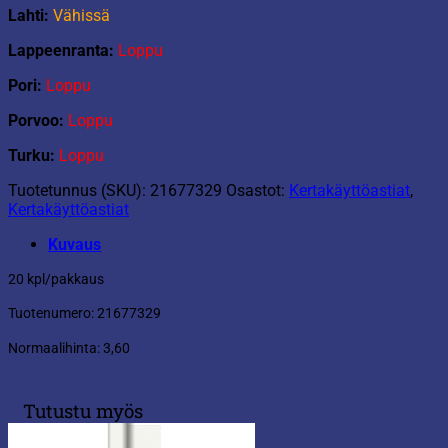
Lahti:
Vähissä
Lappeenranta:
Loppu
Pori:
Loppu
Porvoo:
Loppu
Turku:
Loppu
Tuotetunnus (SKU):
21677329
Osastot:
Kertakäyttöastiat
,
Kertakäyttöastiat
Kuvaus
20 kpl/pakkaus
Tuotenumero: 21677329
Normaalihinta: 3,60
Tutustu myös