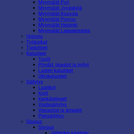
Myymälät Pori
Myymälät Jyväskylä
Myymälät Kouvola
Myymälät Porvoo
Myymälät Helsinki
Myymälät Lappeenranta
Historia
Työpaikat
Tiedotteet
Kalusteet
Tuolit
Pöydät, lipastot ja hyllyt
Lasten kalusteet
Ulkokalusteet
Säilytys
Laatikot
Korit
Kenkätelineet
Vaatesäilytys
Vesiastiat ja ämpärit
Piensäilytys
Siivous
Siivous
Jätteiden käsittely