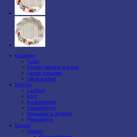
Kalusteet
Tuolit
Pöydät, lipastot ja hyllyt
Lasten kalusteet
Ulkokalusteet
Säilytys
Laatikot
Korit
Kenkätelineet
Vaatesäilytys
Vesiastiat ja ämpärit
Piensäilytys
Siivous
Siivous