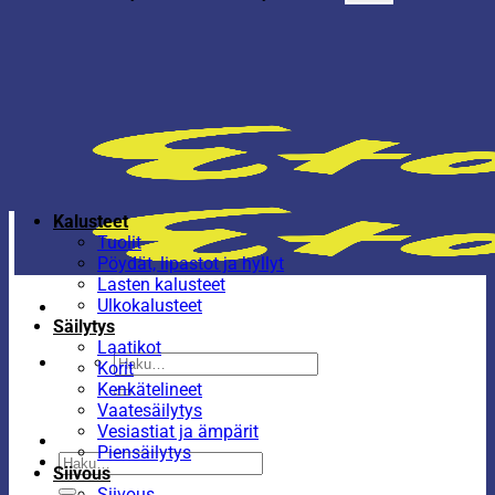
Kalusteet
Tuolit
Pöydät, lipastot ja hyllyt
Lasten kalusteet
Ulkokalusteet
Säilytys
Laatikot
Etsi:
Korit
Kenkätelineet
Vaatesäilytys
Vesiastiat ja ämpärit
Piensäilytys
Etsi:
Siivous
Siivous