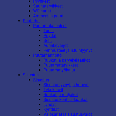
Pyyhkeet
Saunatarvikkeet
WC-harjat
Ammeet ja potat
Puutarha
Puutarhakalusteet
Tuolit
Pöydät
Setit
Aurinkovarjot
Pehmusteet ja istuintyynyt
Puutarhanhoito
Ruukut ja parvekelaatikot
Puutarhatarvikkeet
Puutarhatyökalut
Sisustus
Sisustus
Sisustustyynyt ja huovat
Tekokasvit
Ruukut ja maljakot
Sisustuskorit ja -laatikot
Lyhdyt
Kynttilät
Valosarjat ja sisustusvalot