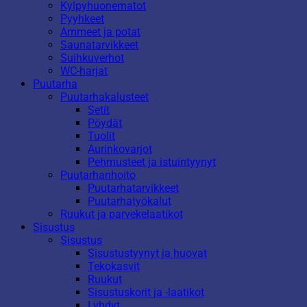
Kylpyhuonematot
Pyyhkeet
Ammeet ja potat
Saunatarvikkeet
Suihkuverhot
WC-harjat
Puutarha
Puutarhakalusteet
Setit
Pöydät
Tuolit
Aurinkovarjot
Pehmusteet ja istuintyynyt
Puutarhanhoito
Puutarhatarvikkeet
Puutarhatyökalut
Ruukut ja parvekelaatikot
Sisustus
Sisustus
Sisustustyynyt ja huovat
Tekokasvit
Ruukut
Sisustuskorit ja -laatikot
Lyhdyt