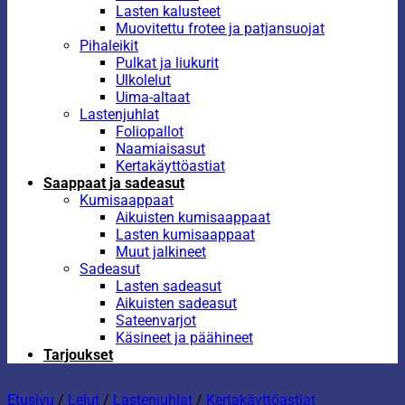
Lasten kalusteet
Muovitettu frotee ja patjansuojat
Pihaleikit
Pulkat ja liukurit
Ulkolelut
Uima-altaat
Lastenjuhlat
Foliopallot
Naamiaisasut
Kertakäyttöastiat
Saappaat ja sadeasut
Kumisaappaat
Aikuisten kumisaappaat
Lasten kumisaappaat
Muut jalkineet
Sadeasut
Lasten sadeasut
Aikuisten sadeasut
Sateenvarjot
Käsineet ja päähineet
Tarjoukset
Etusivu
/
Lelut
/
Lastenjuhlat
/
Kertakäyttöastiat