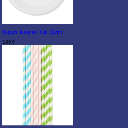
Bagassilautanen 10kpl/22cm
3,90
€