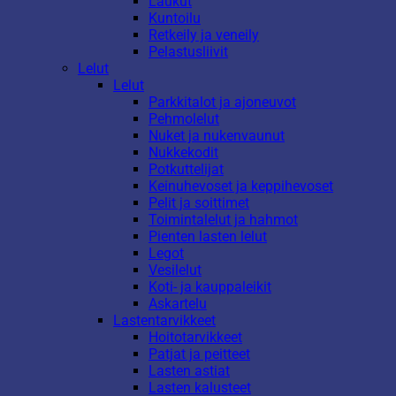
Laukut
Kuntoilu
Retkeily ja veneily
Pelastusliivit
Lelut
Lelut
Parkkitalot ja ajoneuvot
Pehmolelut
Nuket ja nukenvaunut
Nukkekodit
Potkuttelijat
Keinuhevoset ja keppihevoset
Pelit ja soittimet
Toimintalelut ja hahmot
Pienten lasten lelut
Legot
Vesilelut
Koti- ja kauppaleikit
Askartelu
Lastentarvikkeet
Hoitotarvikkeet
Patjat ja peitteet
Lasten astiat
Lasten kalusteet