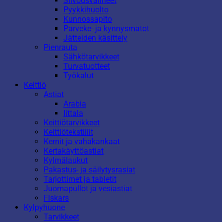
Siivousvälineet
Pyykkihuolto
Kunnossapito
Parveke- ja kynnysmatot
Jätteiden käsittely
Pienrauta
Sähkötarvikkeet
Turvatuotteet
Työkalut
Keittiö
Astiat
Arabia
Iittala
Keittiötarvikkeet
Keittiötekstiilit
Kernit ja vahakankaat
Kertakäyttöastiat
Kylmälaukut
Pakastus- ja säilytysrasiat
Tarjottimet ja tabletit
Juomapullot ja vesiastiat
Fiskars
Kylpyhuone
Tarvikkeet