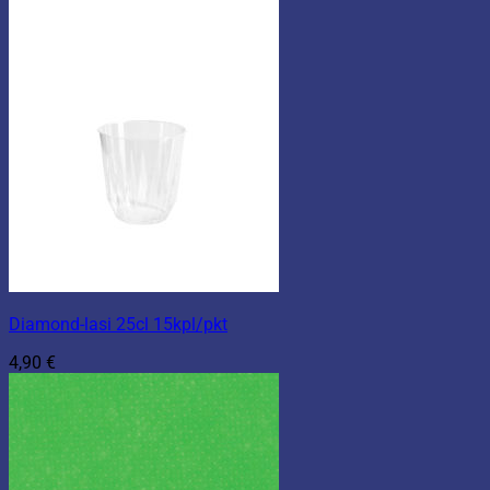
Diamond-lasi 25cl 15kpl/pkt
4,90
€