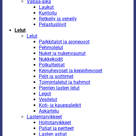
Vapaa-aika
Laukut
Kuntoilu
Retkeily ja veneily
Pelastusliivit
Lelut
Lelut
Parkkitalot ja ajoneuvot
Pehmolelut
Nuket ja nukenvaunut
Nukkekodit
Potkuttelijat
Keinuhevoset ja keppihevoset
Pelit ja soittimet
Toimintalelut ja hahmot
Pienten lasten lelut
Legot
Vesilelut
Koti- ja kauppaleikit
Askartelu
Lastentarvikkeet
Hoitotarvikkeet
Patjat ja peitteet
Lasten astiat