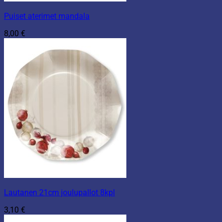
Puiset aterimet mandala
8,00
€
Lautanen 21cm joulupallot 8kpl
3,10
€