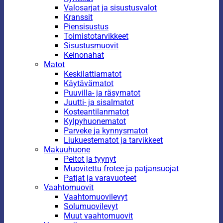
Valosarjat ja sisustusvalot
Kranssit
Piensisustus
Toimistotarvikkeet
Sisustusmuovit
Keinonahat
Matot
Keskilattiamatot
Käytävämatot
Puuvilla- ja räsymatot
Juutti- ja sisalmatot
Kosteantilanmatot
Kylpyhuonematot
Parveke ja kynnysmatot
Liukuestematot ja tarvikkeet
Makuuhuone
Peitot ja tyynyt
Muovitettu frotee ja patjansuojat
Patjat ja varavuoteet
Vaahtomuovit
Vaahtomuovilevyt
Solumuovilevyt
Muut vaahtomuovit