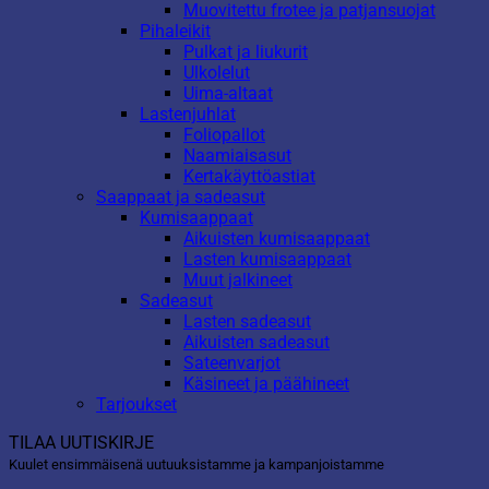
Muovitettu frotee ja patjansuojat
Pihaleikit
Pulkat ja liukurit
Ulkolelut
Uima-altaat
Lastenjuhlat
Foliopallot
Naamiaisasut
Kertakäyttöastiat
Saappaat ja sadeasut
Kumisaappaat
Aikuisten kumisaappaat
Lasten kumisaappaat
Muut jalkineet
Sadeasut
Lasten sadeasut
Aikuisten sadeasut
Sateenvarjot
Käsineet ja päähineet
Tarjoukset
TILAA UUTISKIRJE
Kuulet ensimmäisenä uutuuksistamme ja kampanjoistamme