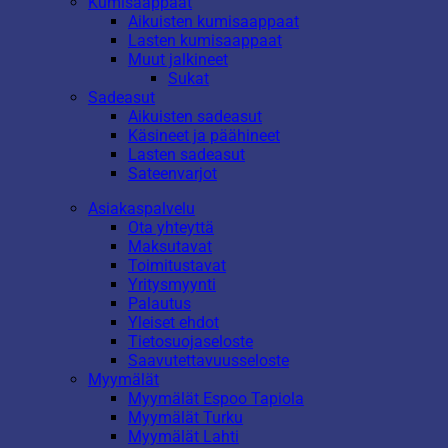
Kumisaappaat
Aikuisten kumisaappaat
Lasten kumisaappaat
Muut jalkineet
Sukat
Sadeasut
Aikuisten sadeasut
Käsineet ja päähineet
Lasten sadeasut
Sateenvarjot
Asiakaspalvelu
Ota yhteyttä
Maksutavat
Toimitustavat
Yritysmyynti
Palautus
Yleiset ehdot
Tietosuojaseloste
Saavutettavuusseloste
Myymälät
Myymälät Espoo Tapiola
Myymälät Turku
Myymälät Lahti