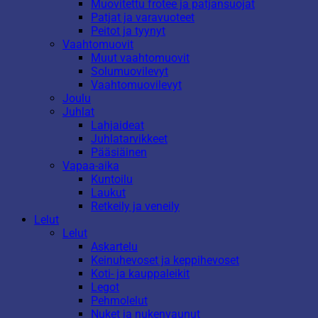
Muovitettu frotee ja patjansuojat
Patjat ja varavuoteet
Peitot ja tyynyt
Vaahtomuovit
Muut vaahtomuovit
Solumuovilevyt
Vaahtomuovilevyt
Joulu
Juhlat
Lahjaideat
Juhlatarvikkeet
Pääsiäinen
Vapaa-aika
Kuntoilu
Laukut
Retkeily ja veneily
Lelut
Lelut
Askartelu
Keinuhevoset ja keppihevoset
Koti- ja kauppaleikit
Legot
Pehmolelut
Nuket ja nukenvaunut