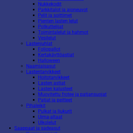
Nukkekodit
Parkkitalot ja ajoneuvot
Pelit ja soittimet
Pienten lasten lelut
Potkuttelijat
Toimintalelut ja hahmot
Vesilelut
Lastenjuhlat
Foliopallot
Kertakäyttöastiat
Halloween
Naamiaisasut
Lastentarvikkeet
Hoitotarvikkeet
Lasten astiat
Lasten kalusteet
Muovitettu frotee ja patjansuojat
Patjat ja peitteet
Pihaleikit
Pulkat ja liukurit
Uima-altaat
Ulkolelut
Saappaat ja sadeasut