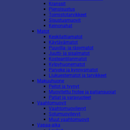
Kranssit
Piensisustus
Toimistotarvikkeet
Sisustusmuovit
Keinonahat
Matot
Keskilattiamatot
Käytävämatot
Puuvilla- ja räsymatot
Juutti- ja sisalmatot
Kosteantilanmatot
Kylpyhuonematot
Parveke ja kynnysmatot
Liukuestematot ja tarvikkeet
Makuuhuone
Peitot ja tyynyt
Muovitettu frotee ja patjansuojat
Patjat ja varavuoteet
Vaahtomuovit
Vaahtomuovilevyt
Solumuovilevyt
Muut vaahtomuovit
Vapaa-aika