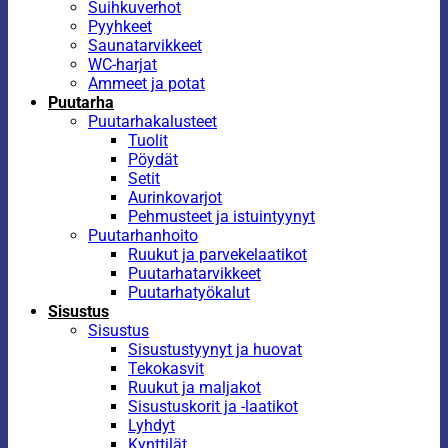
Suihkuverhot
Pyyhkeet
Saunatarvikkeet
WC-harjat
Ammeet ja potat
Puutarha
Puutarhakalusteet
Tuolit
Pöydät
Setit
Aurinkovarjot
Pehmusteet ja istuintyynyt
Puutarhanhoito
Ruukut ja parvekelaatikot
Puutarhatarvikkeet
Puutarhatyökalut
Sisustus
Sisustus
Sisustustyynyt ja huovat
Tekokasvit
Ruukut ja maljakot
Sisustuskorit ja -laatikot
Lyhdyt
Kynttilät