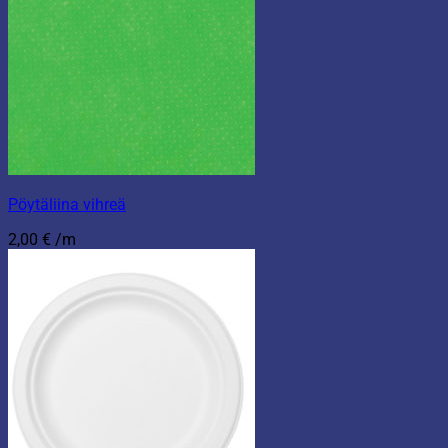
Pöytäliina vihreä
2,00
€
/m