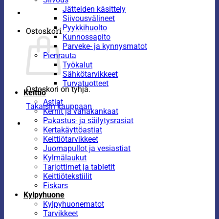
Jätteiden käsittely
Siivousvälineet
Pyykkihuolto
Ostoskori
Kunnossapito
Parveke- ja kynnysmatot
Pienrauta
Työkalut
Sähkötarvikkeet
Turvatuotteet
Ostoskori on tyhjä.
Keittiö
Astiat
Takaisin kauppaan
Kernit ja vahakankaat
Pakastus- ja säilytysrasiat
Kertakäyttöastiat
Keittiötarvikkeet
Juomapullot ja vesiastiat
Kylmälaukut
Tarjottimet ja tabletit
Keittiötekstiilit
Fiskars
Kylpyhuone
Kylpyhuonematot
Tarvikkeet