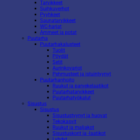
Tarvikkeet
Suihkuverhot
Pyyhkeet
Saunatarvikkeet
WC-harjat
Ammeet ja potat
Puutarha
Puutarhakalusteet
Tuolit
Pöydät
Setit
Aurinkovarjot
Pehmusteet ja istuintyynyt
Puutarhanhoito
Ruukut ja parvekelaatikot
Puutarhatarvikkeet
Puutarhatyökalut
Sisustus
Sisustus
Sisustustyynyt ja huovat
Tekokasvit
Ruukut ja maljakot
Sisustuskorit ja -laatikot
Lyhdyt