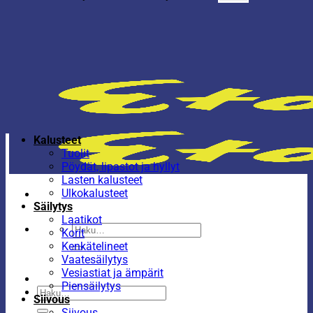
Kalusteet
Tuolit
Pöydät, lipastot ja hyllyt
Lasten kalusteet
Ulkokalusteet
Säilytys
Laatikot
Etsi:
Korit
Kenkätelineet
Vaatesäilytys
Vesiastiat ja ämpärit
Piensäilytys
Etsi:
Siivous
Siivous