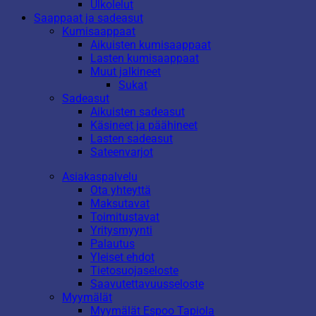
Ulkolelut
Saappaat ja sadeasut
Kumisaappaat
Aikuisten kumisaappaat
Lasten kumisaappaat
Muut jalkineet
Sukat
Sadeasut
Aikuisten sadeasut
Käsineet ja päähineet
Lasten sadeasut
Sateenvarjot
Asiakaspalvelu
Ota yhteyttä
Maksutavat
Toimitustavat
Yritysmyynti
Palautus
Yleiset ehdot
Tietosuojaseloste
Saavutettavuusseloste
Myymälät
Myymälät Espoo Tapiola