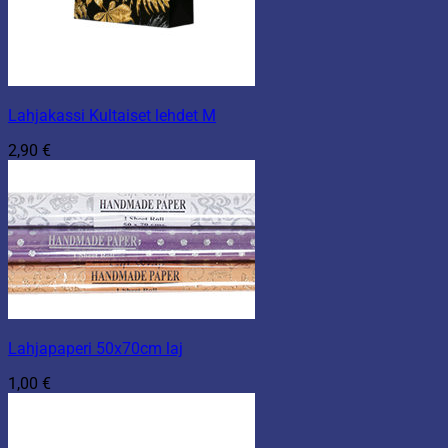
Lahjakassi Kultaiset lehdet M
2,90
€
Lahjapaperi 50x70cm laj
1,00
€