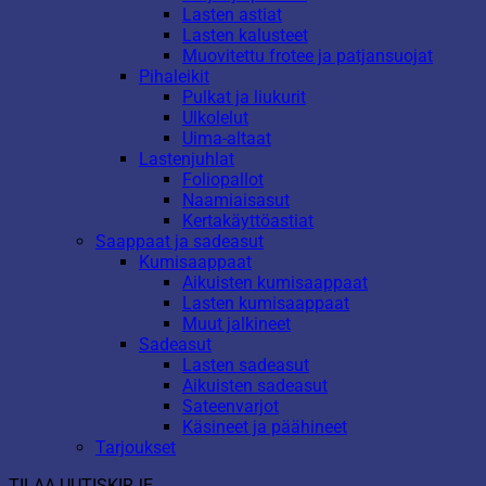
Lasten astiat
Lasten kalusteet
Muovitettu frotee ja patjansuojat
Pihaleikit
Pulkat ja liukurit
Ulkolelut
Uima-altaat
Lastenjuhlat
Foliopallot
Naamiaisasut
Kertakäyttöastiat
Saappaat ja sadeasut
Kumisaappaat
Aikuisten kumisaappaat
Lasten kumisaappaat
Muut jalkineet
Sadeasut
Lasten sadeasut
Aikuisten sadeasut
Sateenvarjot
Käsineet ja päähineet
Tarjoukset
TILAA UUTISKIRJE