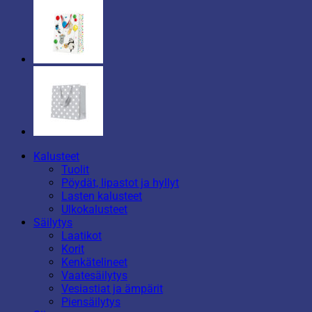
Kalusteet
Tuolit
Pöydät, lipastot ja hyllyt
Lasten kalusteet
Ulkokalusteet
Säilytys
Laatikot
Korit
Kenkätelineet
Vaatesäilytys
Vesiastiat ja ämpärit
Piensäilytys