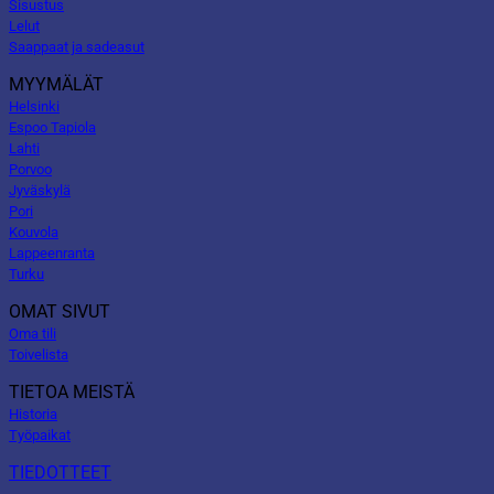
Sisustus
Lelut
Saappaat ja sadeasut
MYYMÄLÄT
Helsinki
Espoo Tapiola
Lahti
Porvoo
Jyväskylä
Pori
Kouvola
Lappeenranta
Turku
OMAT SIVUT
Oma tili
Toivelista
TIETOA MEISTÄ
Historia
Työpaikat
TIEDOTTEET