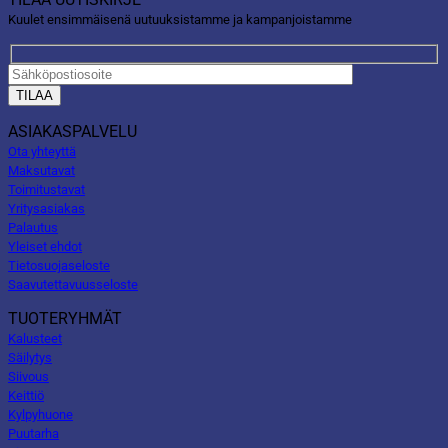
Kuulet ensimmäisenä uutuuksistamme ja kampanjoistamme
ASIAKASPALVELU
Ota yhteyttä
Maksutavat
Toimitustavat
Yritysasiakas
Palautus
Yleiset ehdot
Tietosuojaseloste
Saavutettavuusseloste
TUOTERYHMÄT
Kalusteet
Säilytys
Siivous
Keittiö
Kylpyhuone
Puutarha