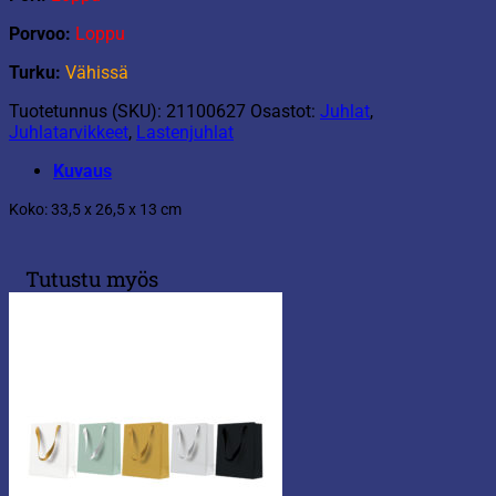
Porvoo:
Loppu
Turku:
Vähissä
Tuotetunnus (SKU):
21100627
Osastot:
Juhlat
,
Juhlatarvikkeet
,
Lastenjuhlat
Kuvaus
Koko: 33,5 x 26,5 x 13 cm
Tutustu myös