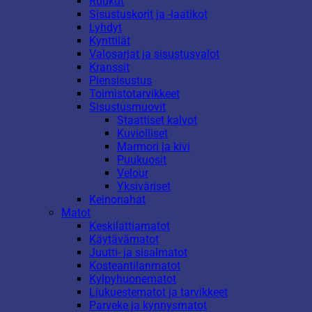
Ruukut
Sisustuskorit ja -laatikot
Lyhdyt
Kynttilät
Valosarjat ja sisustusvalot
Kranssit
Piensisustus
Toimistotarvikkeet
Sisustusmuovit
Staattiset kalvot
Kuviolliset
Marmori ja kivi
Puukuosit
Velour
Yksiväriset
Keinonahat
Matot
Keskilattiamatot
Käytävämatot
Juutti- ja sisalmatot
Kosteantilanmatot
Kylpyhuonematot
Liukuestematot ja tarvikkeet
Parveke ja kynnysmatot