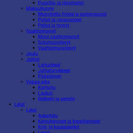
Puuvilla- ja räsymatot
Makuuhuone
Muovitettu frotee ja patjansuojat
Patjat ja varavuoteet
Peitot ja tyynyt
Vaahtomuovit
Muut vaahtomuovit
Solumuovilevyt
Vaahtomuovilevyt
Joulu
Juhlat
Lahjaideat
Juhlatarvikkeet
Pääsiäinen
Vapaa-aika
Kuntoilu
Laukut
Retkeily ja veneily
Lelut
Lelut
Askartelu
Keinuhevoset ja keppihevoset
Koti- ja kauppaleikit
Legot