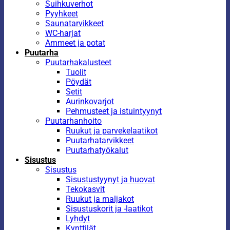
Suihkuverhot
Pyyhkeet
Saunatarvikkeet
WC-harjat
Ammeet ja potat
Puutarha
Puutarhakalusteet
Tuolit
Pöydät
Setit
Aurinkovarjot
Pehmusteet ja istuintyynyt
Puutarhanhoito
Ruukut ja parvekelaatikot
Puutarhatarvikkeet
Puutarhatyökalut
Sisustus
Sisustus
Sisustustyynyt ja huovat
Tekokasvit
Ruukut ja maljakot
Sisustuskorit ja -laatikot
Lyhdyt
Kynttilät