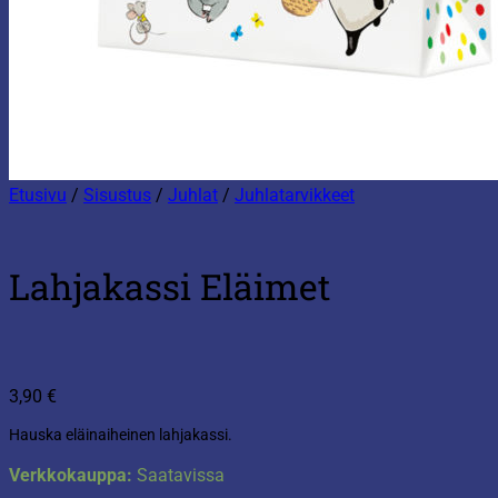
Etusivu
/
Sisustus
/
Juhlat
/
Juhlatarvikkeet
Lahjakassi Eläimet
3,90
€
Hauska eläinaiheinen lahjakassi.
Verkkokauppa:
Saatavissa