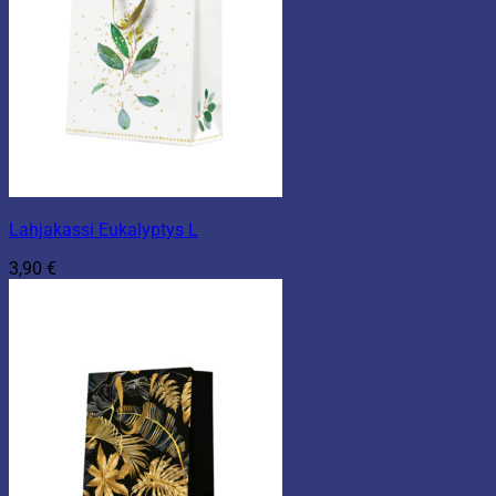
Lahjakassi Eukalyptys L
3,90
€