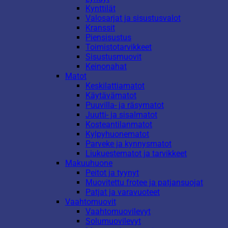
Kynttilät
Valosarjat ja sisustusvalot
Kranssit
Piensisustus
Toimistotarvikkeet
Sisustusmuovit
Keinonahat
Matot
Keskilattiamatot
Käytävämatot
Puuvilla- ja räsymatot
Juutti- ja sisalmatot
Kosteantilanmatot
Kylpyhuonematot
Parveke ja kynnysmatot
Liukuestematot ja tarvikkeet
Makuuhuone
Peitot ja tyynyt
Muovitettu frotee ja patjansuojat
Patjat ja varavuoteet
Vaahtomuovit
Vaahtomuovilevyt
Solumuovilevyt