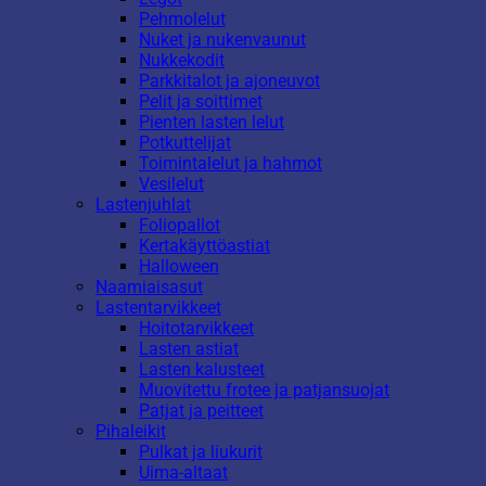
Pehmolelut
Nuket ja nukenvaunut
Nukkekodit
Parkkitalot ja ajoneuvot
Pelit ja soittimet
Pienten lasten lelut
Potkuttelijat
Toimintalelut ja hahmot
Vesilelut
Lastenjuhlat
Foliopallot
Kertakäyttöastiat
Halloween
Naamiaisasut
Lastentarvikkeet
Hoitotarvikkeet
Lasten astiat
Lasten kalusteet
Muovitettu frotee ja patjansuojat
Patjat ja peitteet
Pihaleikit
Pulkat ja liukurit
Uima-altaat