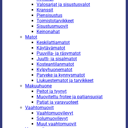
Valosarjat ja sisustusvalot
Kranssit
Piensisustus
Toimistotarvikkeet
Sisustusmuovit
Keinonahat
Matot
Keskilattiamatot
Käytävämatot
Puuvilla- ja räsymatot
Juutti- ja sisalmatot
Kosteantilanmatot
Kylpyhuonematot
Parveke ja kynnysmatot
Liukuestematot ja tarvikkeet
Makuuhuone
Peitot ja tyynyt
Muovitettu frotee ja patjansuojat
Patjat ja varavuoteet
Vaahtomuovit
Vaahtomuovilevyt
Solumuovilevyt
Muut vaahtomuovit