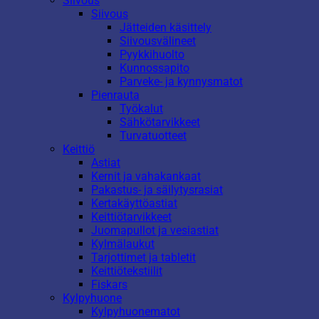
Siivous
Siivous
Jätteiden käsittely
Siivousvälineet
Pyykkihuolto
Kunnossapito
Parveke- ja kynnysmatot
Pienrauta
Työkalut
Sähkötarvikkeet
Turvatuotteet
Keittiö
Astiat
Kernit ja vahakankaat
Pakastus- ja säilytysrasiat
Kertakäyttöastiat
Keittiötarvikkeet
Juomapullot ja vesiastiat
Kylmälaukut
Tarjottimet ja tabletit
Keittiötekstiilit
Fiskars
Kylpyhuone
Kylpyhuonematot