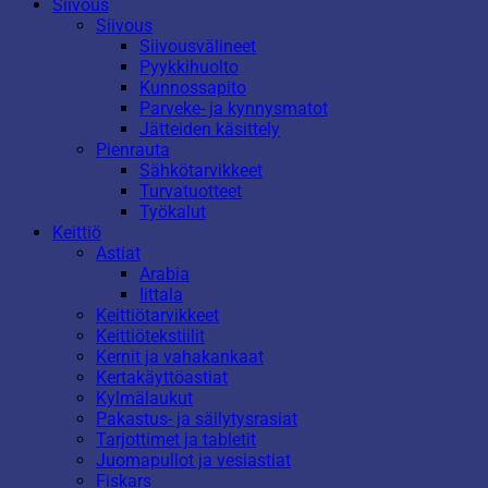
Siivous
Siivous
Siivousvälineet
Pyykkihuolto
Kunnossapito
Parveke- ja kynnysmatot
Jätteiden käsittely
Pienrauta
Sähkötarvikkeet
Turvatuotteet
Työkalut
Keittiö
Astiat
Arabia
Iittala
Keittiötarvikkeet
Keittiötekstiilit
Kernit ja vahakankaat
Kertakäyttöastiat
Kylmälaukut
Pakastus- ja säilytysrasiat
Tarjottimet ja tabletit
Juomapullot ja vesiastiat
Fiskars