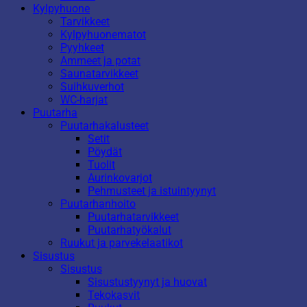
Kylpyhuone
Tarvikkeet
Kylpyhuonematot
Pyyhkeet
Ammeet ja potat
Saunatarvikkeet
Suihkuverhot
WC-harjat
Puutarha
Puutarhakalusteet
Setit
Pöydät
Tuolit
Aurinkovarjot
Pehmusteet ja istuintyynyt
Puutarhanhoito
Puutarhatarvikkeet
Puutarhatyökalut
Ruukut ja parvekelaatikot
Sisustus
Sisustus
Sisustustyynyt ja huovat
Tekokasvit