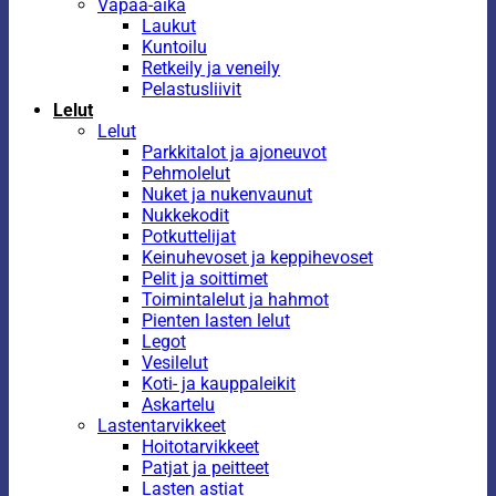
Vapaa-aika
Laukut
Kuntoilu
Retkeily ja veneily
Pelastusliivit
Lelut
Lelut
Parkkitalot ja ajoneuvot
Pehmolelut
Nuket ja nukenvaunut
Nukkekodit
Potkuttelijat
Keinuhevoset ja keppihevoset
Pelit ja soittimet
Toimintalelut ja hahmot
Pienten lasten lelut
Legot
Vesilelut
Koti- ja kauppaleikit
Askartelu
Lastentarvikkeet
Hoitotarvikkeet
Patjat ja peitteet
Lasten astiat