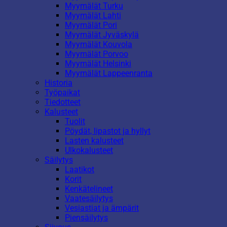
Myymälät Turku
Myymälät Lahti
Myymälät Pori
Myymälät Jyväskylä
Myymälät Kouvola
Myymälät Porvoo
Myymälät Helsinki
Myymälät Lappeenranta
Historia
Työpaikat
Tiedotteet
Kalusteet
Tuolit
Pöydät, lipastot ja hyllyt
Lasten kalusteet
Ulkokalusteet
Säilytys
Laatikot
Korit
Kenkätelineet
Vaatesäilytys
Vesiastiat ja ämpärit
Piensäilytys