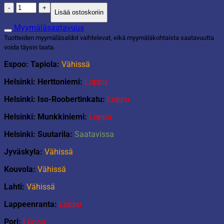
Lahjakassi
Lisää ostoskoriin
Eläimet
määrä
Myymäläsaatavuus
Tuotteiden myymäläsaldot vaihtelevat, eikä myymäläkohtaista saatavuutta
voida täysin taata.
Espoo: Tapiola:
Vähissä
Helsinki: Herttoniemi:
Loppu
Helsinki: Iso-Roobertinkatu:
Loppu
Helsinki: Munkkiniemi:
Loppu
Helsinki: Suutarila:
Saatavissa
Jyväskyla:
Vähissä
Kouvola:
Vähissä
Lahti:
Vähissä
Lappeenranta:
Loppu
Pori:
Loppu