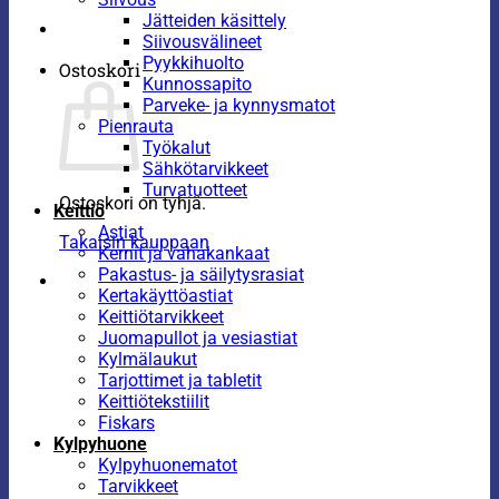
Jätteiden käsittely
Siivousvälineet
Pyykkihuolto
Ostoskori
Kunnossapito
Parveke- ja kynnysmatot
Pienrauta
Työkalut
Sähkötarvikkeet
Turvatuotteet
Ostoskori on tyhjä.
Keittiö
Astiat
Takaisin kauppaan
Kernit ja vahakankaat
Pakastus- ja säilytysrasiat
Kertakäyttöastiat
Keittiötarvikkeet
Juomapullot ja vesiastiat
Kylmälaukut
Tarjottimet ja tabletit
Keittiötekstiilit
Fiskars
Kylpyhuone
Kylpyhuonematot
Tarvikkeet