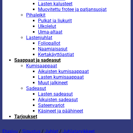
Lasten kalusteet
Muovitettu frotee ja patjansuojat
Pihaleikit
Pulkat ja liukurit
Ulkolelut
Uima-altaat
Lastenjuhlat
Foliopallot
Naamiaisasut
Kertakäyttöastiat
Saappaat ja sadeasut
Kumisaappaat
Aikuisten kumisaappaat
Lasten kumisaappaat
Muut jalkineet
Sadeasut
Lasten sadeasut
Aikuisten sadeasut
Sateenvarjot
Käsineet ja päähineet
Tarjoukset
Etusivu
/
Sisustus
/
Juhlat
/
Juhlatarvikkeet