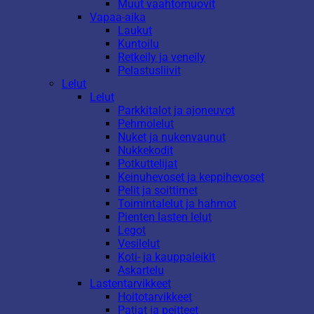
Muut vaahtomuovit
Vapaa-aika
Laukut
Kuntoilu
Retkeily ja veneily
Pelastusliivit
Lelut
Lelut
Parkkitalot ja ajoneuvot
Pehmolelut
Nuket ja nukenvaunut
Nukkekodit
Potkuttelijat
Keinuhevoset ja keppihevoset
Pelit ja soittimet
Toimintalelut ja hahmot
Pienten lasten lelut
Legot
Vesilelut
Koti- ja kauppaleikit
Askartelu
Lastentarvikkeet
Hoitotarvikkeet
Patjat ja peitteet