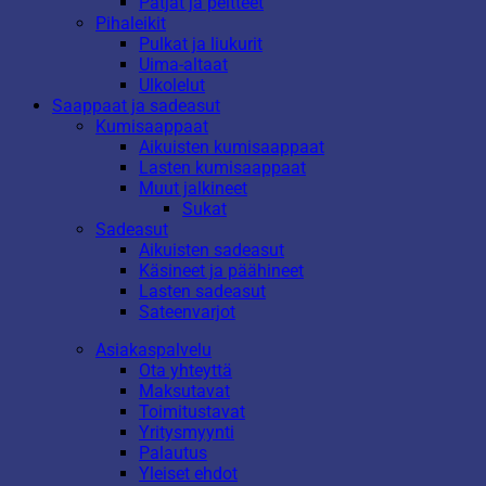
Patjat ja peitteet
Pihaleikit
Pulkat ja liukurit
Uima-altaat
Ulkolelut
Saappaat ja sadeasut
Kumisaappaat
Aikuisten kumisaappaat
Lasten kumisaappaat
Muut jalkineet
Sukat
Sadeasut
Aikuisten sadeasut
Käsineet ja päähineet
Lasten sadeasut
Sateenvarjot
Asiakaspalvelu
Ota yhteyttä
Maksutavat
Toimitustavat
Yritysmyynti
Palautus
Yleiset ehdot