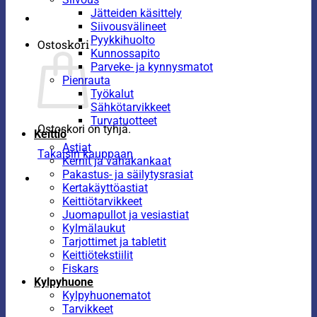
Jätteiden käsittely
Siivousvälineet
Pyykkihuolto
Ostoskori
Kunnossapito
Parveke- ja kynnysmatot
Pienrauta
Työkalut
Sähkötarvikkeet
Turvatuotteet
Ostoskori on tyhjä.
Keittiö
Astiat
Takaisin kauppaan
Kernit ja vahakankaat
Pakastus- ja säilytysrasiat
Kertakäyttöastiat
Keittiötarvikkeet
Juomapullot ja vesiastiat
Kylmälaukut
Tarjottimet ja tabletit
Keittiötekstiilit
Fiskars
Kylpyhuone
Kylpyhuonematot
Tarvikkeet