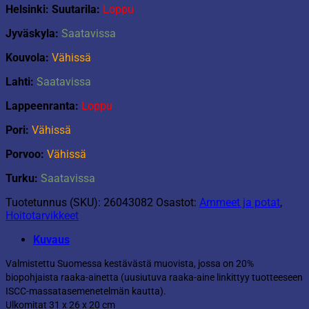
Helsinki: Suutarila:
Loppu
Jyväskyla:
Saatavissa
Kouvola:
Vähissä
Lahti:
Saatavissa
Lappeenranta:
Loppu
Pori:
Vähissä
Porvoo:
Vähissä
Turku:
Saatavissa
Tuotetunnus (SKU):
26043082
Osastot:
Ammeet ja potat
,
Hoitotarvikkeet
Kuvaus
Valmistettu Suomessa kestävästä muovista, jossa on 20%
biopohjaista raaka-ainetta (uusiutuva raaka-aine linkittyy tuotteeseen
ISCC-massatasemenetelmän kautta).
Ulkomitat 31 x 26 x 20 cm