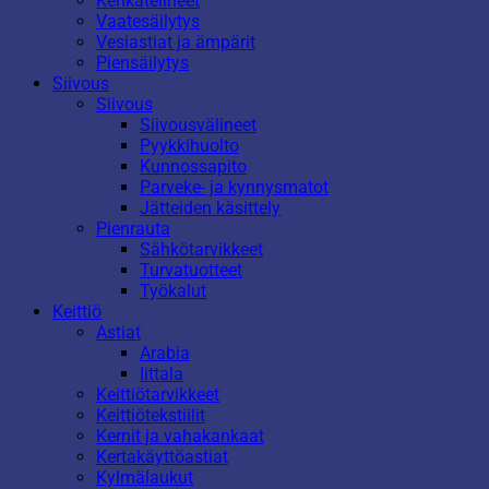
Kenkätelineet
Vaatesäilytys
Vesiastiat ja ämpärit
Piensäilytys
Siivous
Siivous
Siivousvälineet
Pyykkihuolto
Kunnossapito
Parveke- ja kynnysmatot
Jätteiden käsittely
Pienrauta
Sähkötarvikkeet
Turvatuotteet
Työkalut
Keittiö
Astiat
Arabia
Iittala
Keittiötarvikkeet
Keittiötekstiilit
Kernit ja vahakankaat
Kertakäyttöastiat
Kylmälaukut