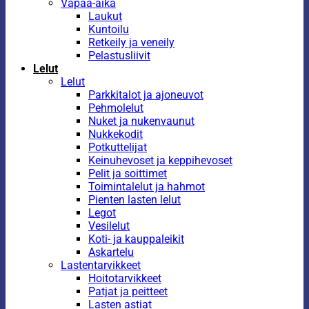
Vapaa-aika
Laukut
Kuntoilu
Retkeily ja veneily
Pelastusliivit
Lelut
Lelut
Parkkitalot ja ajoneuvot
Pehmolelut
Nuket ja nukenvaunut
Nukkekodit
Potkuttelijat
Keinuhevoset ja keppihevoset
Pelit ja soittimet
Toimintalelut ja hahmot
Pienten lasten lelut
Legot
Vesilelut
Koti- ja kauppaleikit
Askartelu
Lastentarvikkeet
Hoitotarvikkeet
Patjat ja peitteet
Lasten astiat