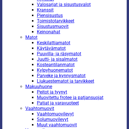
Valosarjat ja sisustusvalot
Kranssit
Piensisustus
Toimistotarvikkeet
Sisustusmuovit
Keinonahat
Matot
Keskilattiamatot
Käytävämatot
Puuvilla- ja räsymatot
Juutti- ja sisalmatot
Kosteantilanmatot
Kylpyhuonematot
Parveke ja kynnysmatot
Liukuestematot ja tarvikkeet
Makuuhuone
Peitot ja tyynyt
Muovitettu frotee ja patjansuojat
Patjat ja varavuoteet
Vaahtomuovit
Vaahtomuovilevyt
Solumuovilevyt
Muut vaahtomuovit