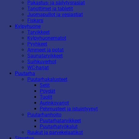
Pakastus- ja säilytysrasiat
Tarjottimet ja tabletit
Juomapullot ja vesiastiat
Fiskars
Kylpyhuone
Tarvikkeet
Kylpyhuonematot
Pyyhkeet
Ammeet ja potat
Saunatarvikkeet
Suihkuverhot
WC-harjat
Puutarha
Puutarhakalusteet
Setit
Pöydät
Tuolit
Aurinkovarjot
Pehmusteet ja istuintyynyt
Puutarhanhoito
Puutarhatarvikkeet
Puutarhatyökalut
Ruukut ja parvekelaatikot
Sisustus