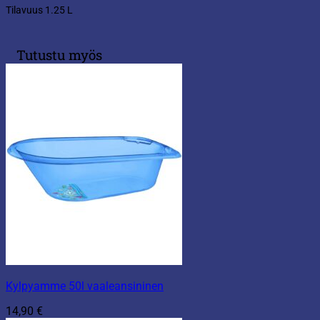
Tilavuus 1.25 L
Tutustu myös
Kylpyamme 50l vaaleansininen
14,90
€