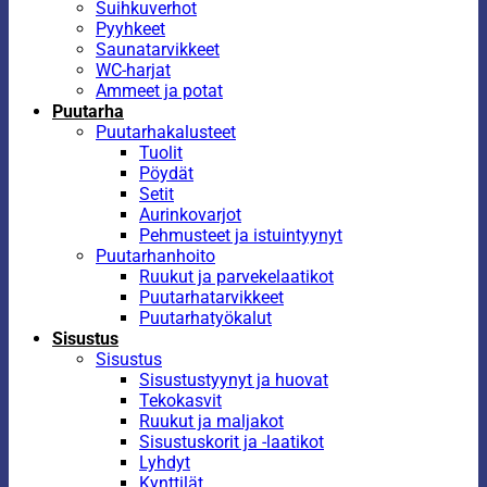
Suihkuverhot
Pyyhkeet
Saunatarvikkeet
WC-harjat
Ammeet ja potat
Puutarha
Puutarhakalusteet
Tuolit
Pöydät
Setit
Aurinkovarjot
Pehmusteet ja istuintyynyt
Puutarhanhoito
Ruukut ja parvekelaatikot
Puutarhatarvikkeet
Puutarhatyökalut
Sisustus
Sisustus
Sisustustyynyt ja huovat
Tekokasvit
Ruukut ja maljakot
Sisustuskorit ja -laatikot
Lyhdyt
Kynttilät