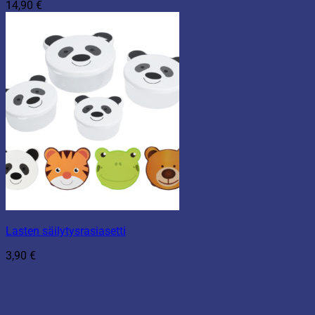
14,90
€
Lasten säilytysrasiasetti
3,90
€