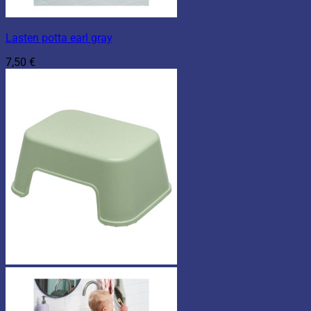
Lasten potta earl gray
7,50
€