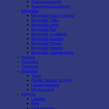
Tietosuojaseloste
Saavutettavuusseloste
Myymälät
Myymälät Espoo Tapiola
Myymälät Turku
Myymälät Lahti
Myymälät Pori
Myymälät Jyväskylä
Myymälät Kouvola
Myymälät Porvoo
Myymälät Helsinki
Myymälät Lappeenranta
Historia
Työpaikat
Tiedotteet
Kalusteet
Tuolit
Pöydät, lipastot ja hyllyt
Lasten kalusteet
Ulkokalusteet
Säilytys
Laatikot
Korit
Kenkätelineet