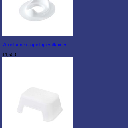
Wc-istuimen supistaja valkoinen
11,50
€