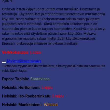
7,50
€
Orthexin lasten kylpyhuonetuotteet ovat turvallisia, luotettavia ja
testattuja. Käytännölliset ja ergonomiset tuotteet ovat mutkattomia
käyttää. Ne on Valmistettu helpottamaan arkisia rutiineja lapsen
jokapäiväisessä elämässä. Tämä kompaktin kokoinen potta on
suunniteltu pienten lasten tarpeet huomioiden. Kestävä, mutta kevyt
rakenne tekee siitä täydellisen päivittäiseen käyttöön. Mukava,
ergonominen muotoilu takaa miellyttävän käyttökokemuksen.
Etuosan roiskesuoja ehkäisee tehokkaasti sotkuja.
Verkkokauppa:
Loppu
Myymäläsaatavuus
Tuotteiden myymäläsaldot vaihtelevat, eikä myymäläkohtaista saatavuutta
voida täysin taata.
Espoo: Tapiola:
Saatavissa
Helsinki: Herttoniemi:
Loppu
Helsinki: Iso-Roobertinkatu:
Loppu
Helsinki: Munkkiniemi:
Vähissä