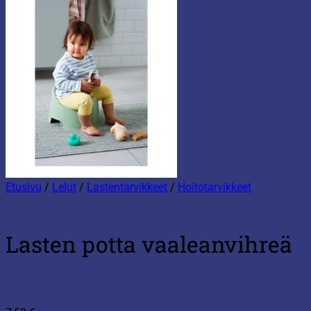
Etusivu
/
Lelut
/
Lastentarvikkeet
/
Hoitotarvikkeet
Lasten potta vaaleanvihreä