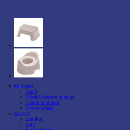
Kalusteet
Tuolit
Pöydät, lipastot ja hyllyt
Lasten kalusteet
Ulkokalusteet
Säilytys
Laatikot
Korit