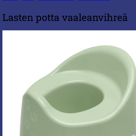
Lasten potta vaaleanvihreä