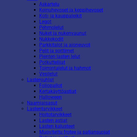
Askartelu
Keinuhevoset ja keppihevoset
Koti- ja kauppaleikit
Legot
Pehmolelut
Nuket ja nukenvaunut
Nukkekodit
Parkkitalot ja ajoneuvot
Pelit ja soittimet
Pienten lasten lelut
Potkuttelijat
Toimintalelut ja hahmot
Vesilelut
Lastenjuhlat
Foliopallot
Kertakäyttöastiat
Halloween
Naamiaisasut
Lastentarvikkeet
Hoitotarvikkeet
Lasten astiat
Lasten kalusteet
Muovitettu frotee ja patjansuojat