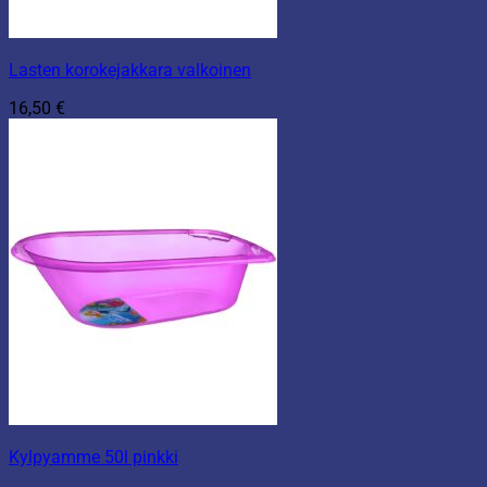
Lasten korokejakkara valkoinen
16,50
€
Kylpyamme 50l pinkki