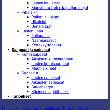
Lasten kalusteet
Muovitettu frotee ja patjansuojat
Pihaleikit
Pulkat ja liukurit
Ulkolelut
Uima-altaat
Lastenjuhlat
Foliopallot
Naamiaisasut
Kertakäyttöastiat
Saappaat ja sadeasut
Kumisaappaat
Aikuisten kumisaappaat
Lasten kumisaappaat
Muut jalkineet
Sadeasut
Lasten sadeasut
Aikuisten sadeasut
Sateenvarjot
Käsineet ja päähineet
Tarjoukset
Etusivu
/
Lelut
/
Lastentarvikkeet
/
Hoitotarvikkeet