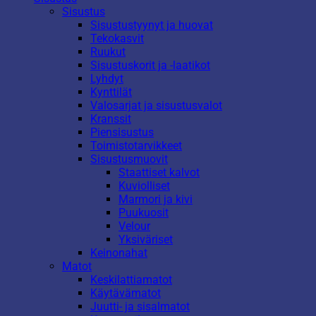
Sisustus
Sisustustyynyt ja huovat
Tekokasvit
Ruukut
Sisustuskorit ja -laatikot
Lyhdyt
Kynttilät
Valosarjat ja sisustusvalot
Kranssit
Piensisustus
Toimistotarvikkeet
Sisustusmuovit
Staattiset kalvot
Kuviolliset
Marmori ja kivi
Puukuosit
Velour
Yksiväriset
Keinonahat
Matot
Keskilattiamatot
Käytävämatot
Juutti- ja sisalmatot