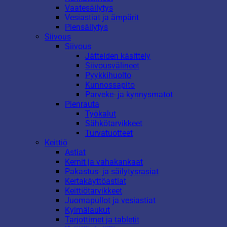
Vaatesäilytys
Vesiastiat ja ämpärit
Piensäilytys
Siivous
Siivous
Jätteiden käsittely
Siivousvälineet
Pyykkihuolto
Kunnossapito
Parveke- ja kynnysmatot
Pienrauta
Työkalut
Sähkötarvikkeet
Turvatuotteet
Keittiö
Astiat
Kernit ja vahakankaat
Pakastus- ja säilytysrasiat
Kertakäyttöastiat
Keittiötarvikkeet
Juomapullot ja vesiastiat
Kylmälaukut
Tarjottimet ja tabletit