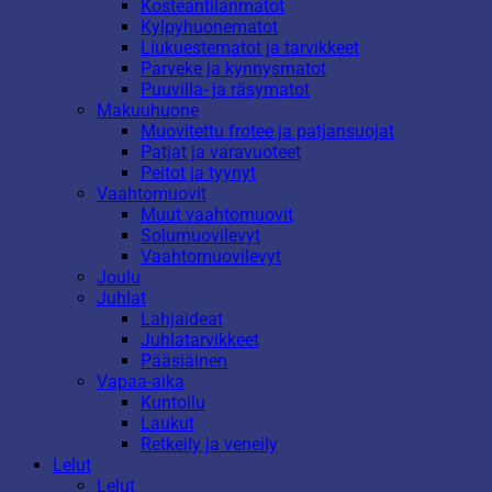
Kosteantilanmatot
Kylpyhuonematot
Liukuestematot ja tarvikkeet
Parveke ja kynnysmatot
Puuvilla- ja räsymatot
Makuuhuone
Muovitettu frotee ja patjansuojat
Patjat ja varavuoteet
Peitot ja tyynyt
Vaahtomuovit
Muut vaahtomuovit
Solumuovilevyt
Vaahtomuovilevyt
Joulu
Juhlat
Lahjaideat
Juhlatarvikkeet
Pääsiäinen
Vapaa-aika
Kuntoilu
Laukut
Retkeily ja veneily
Lelut
Lelut