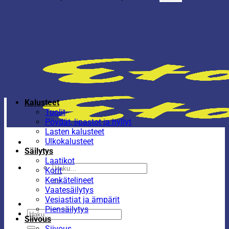
Kalusteet
Tuolit
Pöydät, lipastot ja hyllyt
Lasten kalusteet
Ulkokalusteet
Säilytys
Laatikot
Etsi:
Korit
Kenkätelineet
Vaatesäilytys
Vesiastiat ja ämpärit
Piensäilytys
Etsi:
Siivous
Siivous