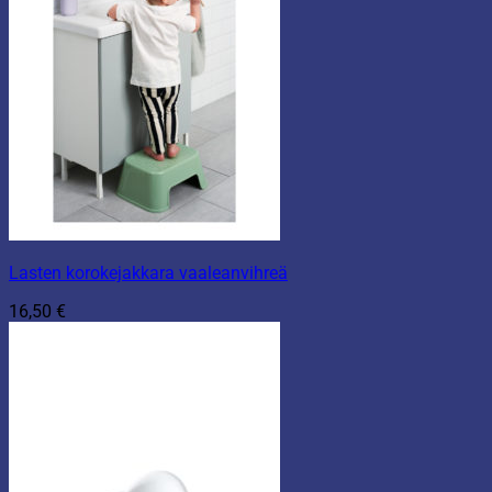
Lasten korokejakkara vaaleanvihreä
16,50
€