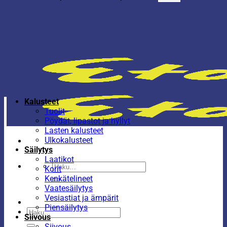
Kalusteet
Tuolit
Pöydät, lipastot ja hyllyt
Lasten kalusteet
Ulkokalusteet
Säilytys
Laatikot
Etsi:
Korit
Kenkätelineet
Vaatesäilytys
Vesiastiat ja ämpärit
Piensäilytys
Etsi:
Siivous
Siivous