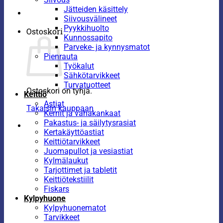
Jätteiden käsittely
Siivousvälineet
Pyykkihuolto
Ostoskori
Kunnossapito
Parveke- ja kynnysmatot
Pienrauta
Työkalut
Sähkötarvikkeet
Turvatuotteet
Ostoskori on tyhjä.
Keittiö
Astiat
Takaisin kauppaan
Kernit ja vahakankaat
Pakastus- ja säilytysrasiat
Kertakäyttöastiat
Keittiötarvikkeet
Juomapullot ja vesiastiat
Kylmälaukut
Tarjottimet ja tabletit
Keittiötekstiilit
Fiskars
Kylpyhuone
Kylpyhuonematot
Tarvikkeet