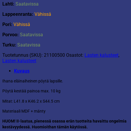
Lahti:
Saatavissa
Lappeenranta:
Vähissä
Pori:
Vähissä
Porvoo:
Saatavissa
Turku:
Saatavissa
Tuotetunnus (SKU):
21100500
Osastot:
Lasten kalusteet
,
Lasten kalusteet
Kuvaus
Ihana eläinaiheinen pöytä lapsille.
Pöytä kestää painoa max. 10 kg
Mitat:
L
41.8 x
K
46.2
x
S44.5 cm
Materiaali MDF + mänty
HUOM! II-laatua, pienessä osassa erän tuotteita havaittu ongelmia
kestävyydessä. Huomioithan tämän käytössä.