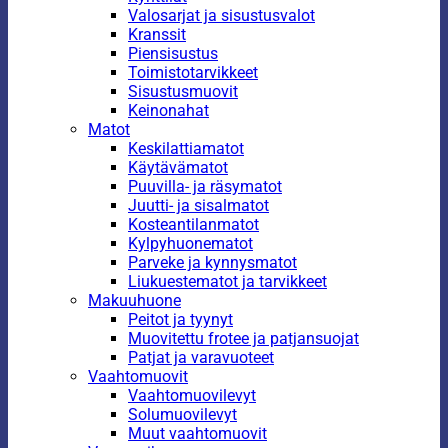
Valosarjat ja sisustusvalot
Kranssit
Piensisustus
Toimistotarvikkeet
Sisustusmuovit
Keinonahat
Matot
Keskilattiamatot
Käytävämatot
Puuvilla- ja räsymatot
Juutti- ja sisalmatot
Kosteantilanmatot
Kylpyhuonematot
Parveke ja kynnysmatot
Liukuestematot ja tarvikkeet
Makuuhuone
Peitot ja tyynyt
Muovitettu frotee ja patjansuojat
Patjat ja varavuoteet
Vaahtomuovit
Vaahtomuovilevyt
Solumuovilevyt
Muut vaahtomuovit