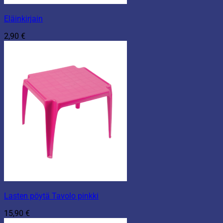
Eläinkirjain
2,90
€
Lasten pöytä Tavolo pinkki
15,90
€