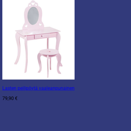
Lasten peilipöytä vaaleanpunainen
79,90
€