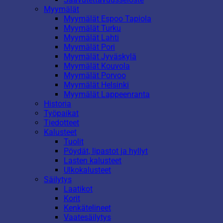
Myymälät
Myymälät Espoo Tapiola
Myymälät Turku
Myymälät Lahti
Myymälät Pori
Myymälät Jyväskylä
Myymälät Kouvola
Myymälät Porvoo
Myymälät Helsinki
Myymälät Lappeenranta
Historia
Työpaikat
Tiedotteet
Kalusteet
Tuolit
Pöydät, lipastot ja hyllyt
Lasten kalusteet
Ulkokalusteet
Säilytys
Laatikot
Korit
Kenkätelineet
Vaatesäilytys