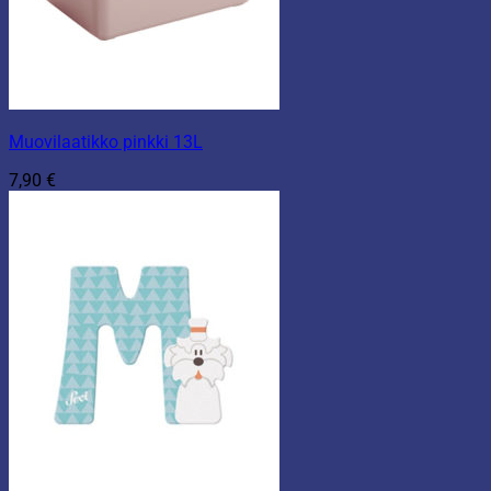
Muovilaatikko pinkki 13L
7,90
€