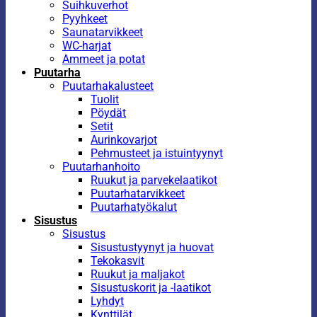
Suihkuverhot
Pyyhkeet
Saunatarvikkeet
WC-harjat
Ammeet ja potat
Puutarha
Puutarhakalusteet
Tuolit
Pöydät
Setit
Aurinkovarjot
Pehmusteet ja istuintyynyt
Puutarhanhoito
Ruukut ja parvekelaatikot
Puutarhatarvikkeet
Puutarhatyökalut
Sisustus
Sisustus
Sisustustyynyt ja huovat
Tekokasvit
Ruukut ja maljakot
Sisustuskorit ja -laatikot
Lyhdyt
Kynttilät