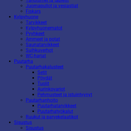
Tarjottimet ja tabletit
Juomapullot ja vesiastiat
Fiskars
Kylpyhuone
Tarvikkeet
Kylpyhuonematot
Pyyhkeet
Ammeet ja potat
Saunatarvikkeet
Suihkuverhot
WC-harjat
Puutarha
Puutarhakalusteet
Setit
Pöydät
Tuolit
Aurinkovarjot
Pehmusteet ja istuintyynyt
Puutarhanhoito
Puutarhatarvikkeet
Puutarhatyökalut
Ruukut ja parvekelaatikot
Sisustus
Sisustus