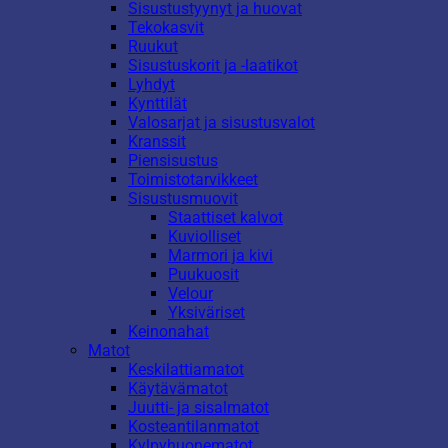
Sisustustyynyt ja huovat
Tekokasvit
Ruukut
Sisustuskorit ja -laatikot
Lyhdyt
Kynttilät
Valosarjat ja sisustusvalot
Kranssit
Piensisustus
Toimistotarvikkeet
Sisustusmuovit
Staattiset kalvot
Kuviolliset
Marmori ja kivi
Puukuosit
Velour
Yksiväriset
Keinonahat
Matot
Keskilattiamatot
Käytävämatot
Juutti- ja sisalmatot
Kosteantilanmatot
Kylpyhuonematot