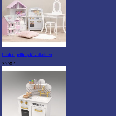
Lasten peilipöytä valkoinen
79,90
€