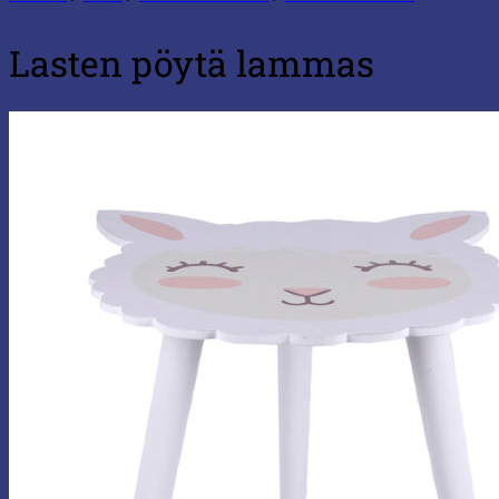
Lasten pöytä lammas