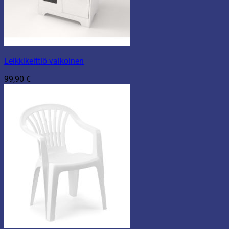
Leikkikeittiö valkoinen
99,90
€