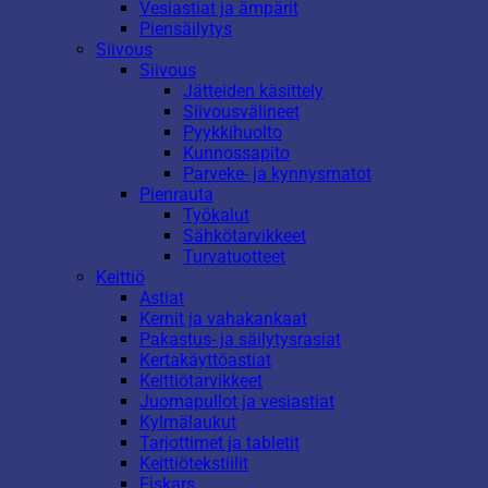
Vesiastiat ja ämpärit
Piensäilytys
Siivous
Siivous
Jätteiden käsittely
Siivousvälineet
Pyykkihuolto
Kunnossapito
Parveke- ja kynnysmatot
Pienrauta
Työkalut
Sähkötarvikkeet
Turvatuotteet
Keittiö
Astiat
Kernit ja vahakankaat
Pakastus- ja säilytysrasiat
Kertakäyttöastiat
Keittiötarvikkeet
Juomapullot ja vesiastiat
Kylmälaukut
Tarjottimet ja tabletit
Keittiötekstiilit
Fiskars