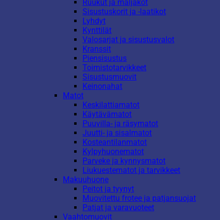
Ruukut ja maljakot
Sisustuskorit ja -laatikot
Lyhdyt
Kynttilät
Valosarjat ja sisustusvalot
Kranssit
Piensisustus
Toimistotarvikkeet
Sisustusmuovit
Keinonahat
Matot
Keskilattiamatot
Käytävämatot
Puuvilla- ja räsymatot
Juutti- ja sisalmatot
Kosteantilanmatot
Kylpyhuonematot
Parveke ja kynnysmatot
Liukuestematot ja tarvikkeet
Makuuhuone
Peitot ja tyynyt
Muovitettu frotee ja patjansuojat
Patjat ja varavuoteet
Vaahtomuovit