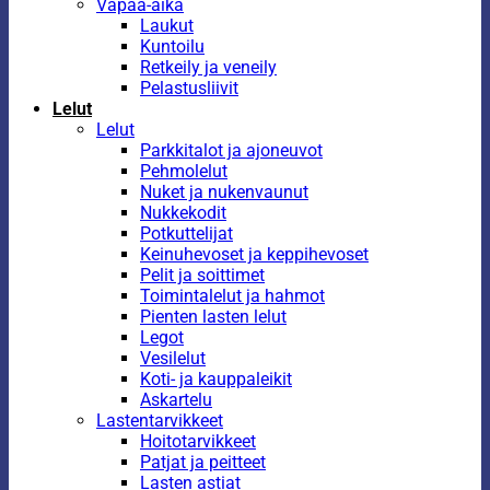
Vapaa-aika
Laukut
Kuntoilu
Retkeily ja veneily
Pelastusliivit
Lelut
Lelut
Parkkitalot ja ajoneuvot
Pehmolelut
Nuket ja nukenvaunut
Nukkekodit
Potkuttelijat
Keinuhevoset ja keppihevoset
Pelit ja soittimet
Toimintalelut ja hahmot
Pienten lasten lelut
Legot
Vesilelut
Koti- ja kauppaleikit
Askartelu
Lastentarvikkeet
Hoitotarvikkeet
Patjat ja peitteet
Lasten astiat