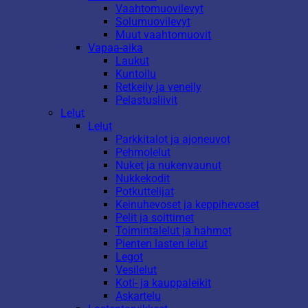
Vaahtomuovilevyt
Solumuovilevyt
Muut vaahtomuovit
Vapaa-aika
Laukut
Kuntoilu
Retkeily ja veneily
Pelastusliivit
Lelut
Lelut
Parkkitalot ja ajoneuvot
Pehmolelut
Nuket ja nukenvaunut
Nukkekodit
Potkuttelijat
Keinuhevoset ja keppihevoset
Pelit ja soittimet
Toimintalelut ja hahmot
Pienten lasten lelut
Legot
Vesilelut
Koti- ja kauppaleikit
Askartelu