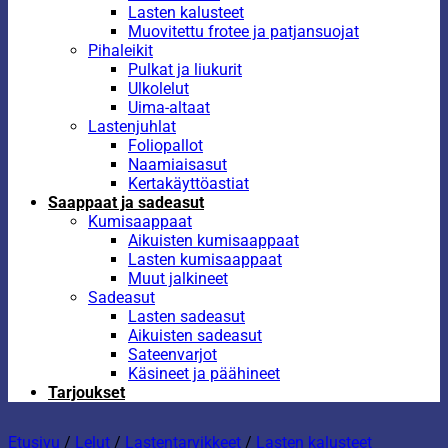
Lasten kalusteet
Muovitettu frotee ja patjansuojat
Pihaleikit
Pulkat ja liukurit
Ulkolelut
Uima-altaat
Lastenjuhlat
Foliopallot
Naamiaisasut
Kertakäyttöastiat
Saappaat ja sadeasut
Kumisaappaat
Aikuisten kumisaappaat
Lasten kumisaappaat
Muut jalkineet
Sadeasut
Lasten sadeasut
Aikuisten sadeasut
Sateenvarjot
Käsineet ja päähineet
Tarjoukset
Etusivu
/
Lelut
/
Lastentarvikkeet
/
Lasten kalusteet