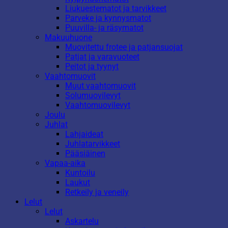
Liukuestematot ja tarvikkeet
Parveke ja kynnysmatot
Puuvilla- ja räsymatot
Makuuhuone
Muovitettu frotee ja patjansuojat
Patjat ja varavuoteet
Peitot ja tyynyt
Vaahtomuovit
Muut vaahtomuovit
Solumuovilevyt
Vaahtomuovilevyt
Joulu
Juhlat
Lahjaideat
Juhlatarvikkeet
Pääsiäinen
Vapaa-aika
Kuntoilu
Laukut
Retkeily ja veneily
Lelut
Lelut
Askartelu