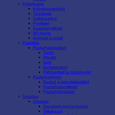
Kylpyhuone
Kylpyhuonematot
Tarvikkeet
Suihkuverhot
Pyyhkeet
Saunatarvikkeet
WC-harjat
Ammeet ja potat
Puutarha
Puutarhakalusteet
Tuolit
Pöydät
Setit
Aurinkovarjot
Pehmusteet ja istuintyynyt
Puutarhanhoito
Ruukut ja parvekelaatikot
Puutarhatarvikkeet
Puutarhatyökalut
Sisustus
Sisustus
Sisustustyynyt ja huovat
Tekokasvit