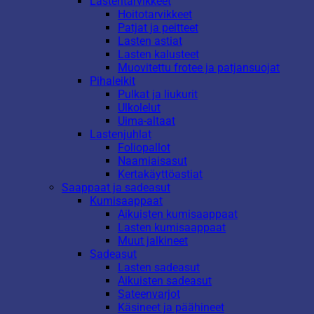
Lastentarvikkeet
Hoitotarvikkeet
Patjat ja peitteet
Lasten astiat
Lasten kalusteet
Muovitettu frotee ja patjansuojat
Pihaleikit
Pulkat ja liukurit
Ulkolelut
Uima-altaat
Lastenjuhlat
Foliopallot
Naamiaisasut
Kertakäyttöastiat
Saappaat ja sadeasut
Kumisaappaat
Aikuisten kumisaappaat
Lasten kumisaappaat
Muut jalkineet
Sadeasut
Lasten sadeasut
Aikuisten sadeasut
Sateenvarjot
Käsineet ja päähineet