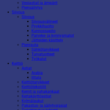
Vesiastiat ja ämpärit
Piensäilytys
Siivous
Siivous
Siivousvälineet
Pyykkihuolto
Kunnossapito
Parveke- ja kynnysmatot
Jätteiden käsittely
Pienrauta
Sähkötarvikkeet
Turvatuotteet
Työkalut
Keittiö
Astiat
Arabia
Iittala
Keittiötarvikkeet
Keittiötekstiilit
Kernit ja vahakankaat
Kertakäyttöastiat
Kylmälaukut
Pakastus- ja säilytysrasiat