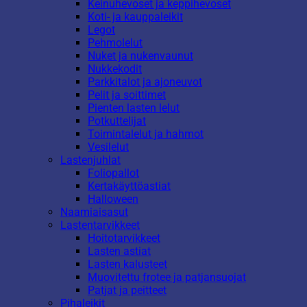
Keinuhevoset ja keppihevoset
Koti- ja kauppaleikit
Legot
Pehmolelut
Nuket ja nukenvaunut
Nukkekodit
Parkkitalot ja ajoneuvot
Pelit ja soittimet
Pienten lasten lelut
Potkuttelijat
Toimintalelut ja hahmot
Vesilelut
Lastenjuhlat
Foliopallot
Kertakäyttöastiat
Halloween
Naamiaisasut
Lastentarvikkeet
Hoitotarvikkeet
Lasten astiat
Lasten kalusteet
Muovitettu frotee ja patjansuojat
Patjat ja peitteet
Pihaleikit