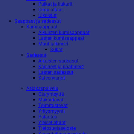
Pulkat ja liukurit
Uima-altaat
Ulkolelut
Saappaat ja sadeasut
Kumisaappaat
Aikuisten kumisaappaat
Lasten kumisaappaat
Muut jalkineet
Sukat
Sadeasut
Aikuisten sadeasut
Käsineet ja päähineet
Lasten sadeasut
Sateenvarjot
Asiakaspalvelu
Ota yhteyttä
Maksutavat
Toimitustavat
Yritysmyynti
Palautus
Yleiset ehdot
Tietosuojaseloste
Saavutettavuusseloste