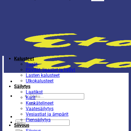
Kalusteet
Tuolit
Pöydät, lipastot ja hyllyt
Lasten kalusteet
Ulkokalusteet
Säilytys
Laatikot
Etsi:
Korit
Kenkätelineet
Vaatesäilytys
Vesiastiat ja ämpärit
Piensäilytys
Etsi:
Siivous
Siivous