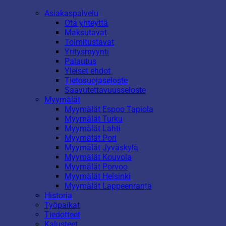
Asiakaspalvelu
Ota yhteyttä
Maksutavat
Toimitustavat
Yritysmyynti
Palautus
Yleiset ehdot
Tietosuojaseloste
Saavutettavuusseloste
Myymälät
Myymälät Espoo Tapiola
Myymälät Turku
Myymälät Lahti
Myymälät Pori
Myymälät Jyväskylä
Myymälät Kouvola
Myymälät Porvoo
Myymälät Helsinki
Myymälät Lappeenranta
Historia
Työpaikat
Tiedotteet
Kalusteet