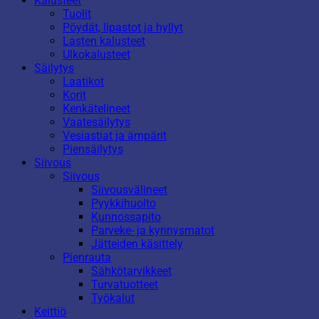
Kalusteet
Tuolit
Pöydät, lipastot ja hyllyt
Lasten kalusteet
Ulkokalusteet
Säilytys
Laatikot
Korit
Kenkätelineet
Vaatesäilytys
Vesiastiat ja ämpärit
Piensäilytys
Siivous
Siivous
Siivousvälineet
Pyykkihuolto
Kunnossapito
Parveke- ja kynnysmatot
Jätteiden käsittely
Pienrauta
Sähkötarvikkeet
Turvatuotteet
Työkalut
Keittiö