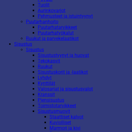
Tuolit
Aurinkovarjot
Pehmusteet ja istuintyynyt
Puutarhanhoito
Puutarhatarvikkeet
Puutarhatyökalut
Ruukut ja parvekelaatikot
Sisustus
Sisustus
Sisustustyynyt ja huovat
Tekokasvit
Ruukut
Sisustuskorit ja -laatikot
Lyhdyt
Kynttilät
Valosarjat ja sisustusvalot
Kranssit
Piensisustus
Toimistotarvikkeet
Sisustusmuovit
Staattiset kalvot
Kuviolliset
Marmori ja kivi