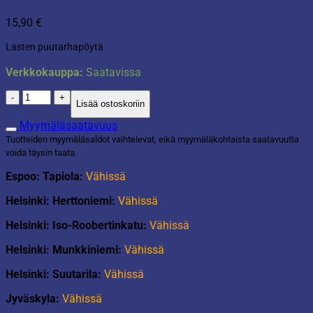
15,90
€
Lasten puutarhapöytä
Verkkokauppa:
Saatavissa
Lasten
Lisää ostoskoriin
pöytä
Tavolo
Myymäläsaatavuus
pinkki
Tuotteiden myymäläsaldot vaihtelevat, eikä myymäläkohtaista saatavuutta
määrä
voida täysin taata.
Espoo: Tapiola:
Vähissä
Helsinki: Herttoniemi:
Vähissä
Helsinki: Iso-Roobertinkatu:
Vähissä
Helsinki: Munkkiniemi:
Vähissä
Helsinki: Suutarila:
Vähissä
Jyväskyla:
Vähissä