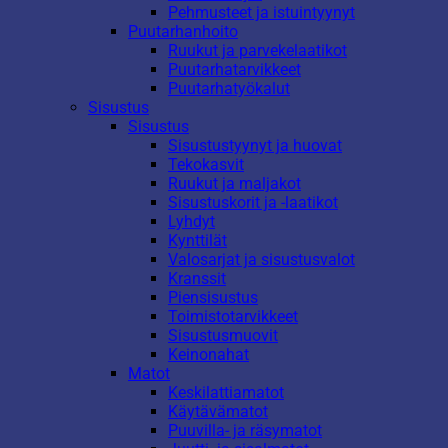
Pehmusteet ja istuintyynyt
Puutarhanhoito
Ruukut ja parvekelaatikot
Puutarhatarvikkeet
Puutarhatyökalut
Sisustus
Sisustus
Sisustustyynyt ja huovat
Tekokasvit
Ruukut ja maljakot
Sisustuskorit ja -laatikot
Lyhdyt
Kynttilät
Valosarjat ja sisustusvalot
Kranssit
Piensisustus
Toimistotarvikkeet
Sisustusmuovit
Keinonahat
Matot
Keskilattiamatot
Käytävämatot
Puuvilla- ja räsymatot