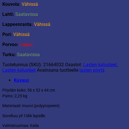
Kouvola:
Vähissä
Lahti:
Saatavissa
Lappeenranta:
Vähissä
Pori:
Vähissä
Porvoo:
Loppu
Turku:
Saatavissa
Tuotetunnus (SKU):
21664032
Osastot:
Lasten kalusteet
,
Lasten kalusteet
Avainsana tuotteelle
lasten pöytä
Kuvaus
Pöydän koko: 56 x 52 x 44 cm
Paino: 2,25 kg
Materiaali: muovi (polypropeeni)
Soveltuu yli 10kk lapsille.
Valmistusmaa: Italia