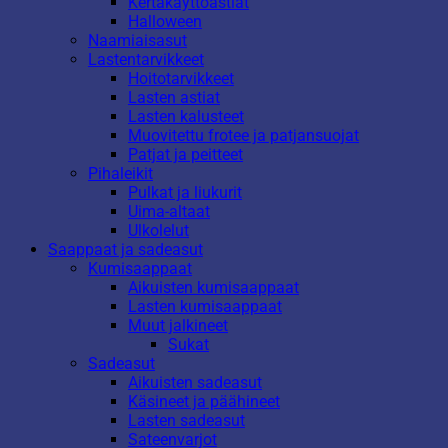
Kertakäyttöastiat
Halloween
Naamiaisasut
Lastentarvikkeet
Hoitotarvikkeet
Lasten astiat
Lasten kalusteet
Muovitettu frotee ja patjansuojat
Patjat ja peitteet
Pihaleikit
Pulkat ja liukurit
Uima-altaat
Ulkolelut
Saappaat ja sadeasut
Kumisaappaat
Aikuisten kumisaappaat
Lasten kumisaappaat
Muut jalkineet
Sukat
Sadeasut
Aikuisten sadeasut
Käsineet ja päähineet
Lasten sadeasut
Sateenvarjot