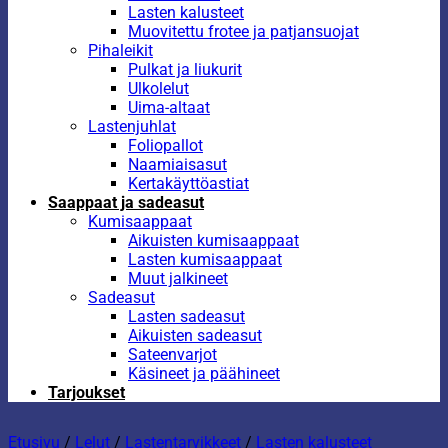
Lasten kalusteet
Muovitettu frotee ja patjansuojat
Pihaleikit
Pulkat ja liukurit
Ulkolelut
Uima-altaat
Lastenjuhlat
Foliopallot
Naamiaisasut
Kertakäyttöastiat
Saappaat ja sadeasut
Kumisaappaat
Aikuisten kumisaappaat
Lasten kumisaappaat
Muut jalkineet
Sadeasut
Lasten sadeasut
Aikuisten sadeasut
Sateenvarjot
Käsineet ja päähineet
Tarjoukset
Etusivu
/
Lelut
/
Lastentarvikkeet
/
Lasten kalusteet