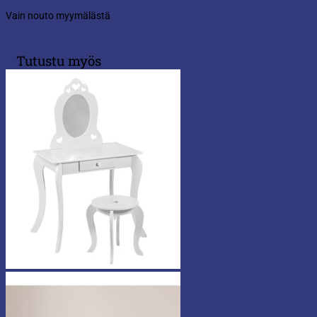
Vain nouto myymälästä
Tutustu myös