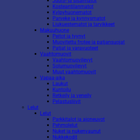
Juutti- ja sisalmatot
Kosteantilanmatot
Kylpyhuonematot
Parveke ja kynnysmatot
Liukuestematot ja tarvikkeet
Makuuhuone
Peitot ja tyynyt
Muovitettu frotee ja patjansuojat
Patjat ja varavuoteet
Vaahtomuovit
Vaahtomuovilevyt
Solumuovilevyt
Muut vaahtomuovit
Vapaa-aika
Laukut
Kuntoilu
Retkeily ja veneily
Pelastusliivit
Lelut
Lelut
Parkkitalot ja ajoneuvot
Pehmolelut
Nuket ja nukenvaunut
Nukkekodit