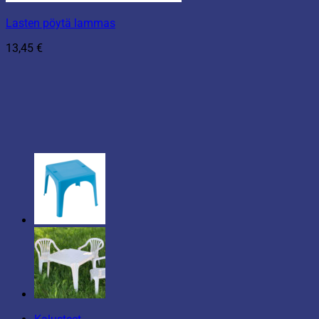
Lasten pöytä lammas
13,45
€