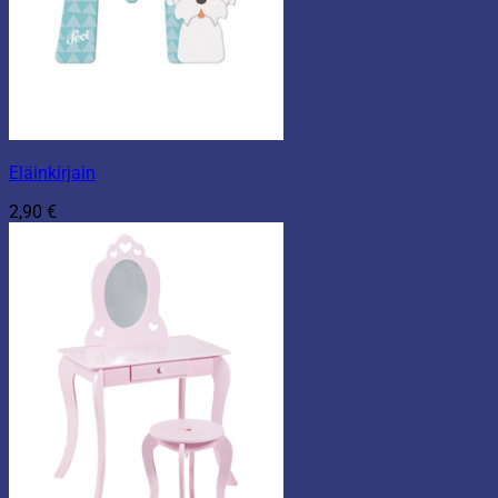
Eläinkirjain
2,90
€