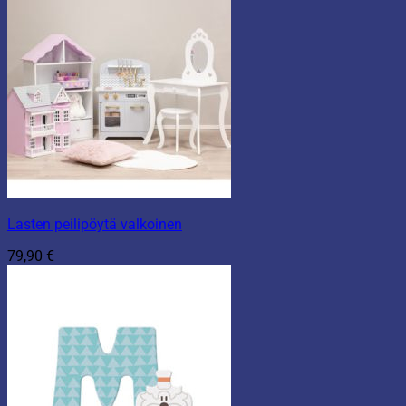
Lasten peilipöytä valkoinen
79,90
€