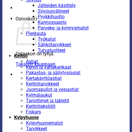
Jätteiden käsittely
Siivousvälineet
Pyykkihuolto
Ostoskori
Kunnossapito
Parveke- ja kynnysmatot
Pienrauta
Työkalut
Sähkötarvikkeet
Turvatuotteet
Ostoskori on tyhjä.
Keittiö
Astiat
Takaisin kauppaan
Kernit ja vahakankaat
Pakastus- ja säilytysrasiat
Kertakäyttöastiat
Keittiötarvikkeet
Juomapullot ja vesiastiat
Kylmälaukut
Tarjottimet ja tabletit
Keittiötekstiilit
Fiskars
Kylpyhuone
Kylpyhuonematot
Tarvikkeet