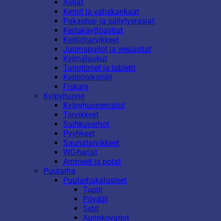
Astiat
Kernit ja vahakankaat
Pakastus- ja säilytysrasiat
Kertakäyttöastiat
Keittiötarvikkeet
Juomapullot ja vesiastiat
Kylmälaukut
Tarjottimet ja tabletit
Keittiötekstiilit
Fiskars
Kylpyhuone
Kylpyhuonematot
Tarvikkeet
Suihkuverhot
Pyyhkeet
Saunatarvikkeet
WC-harjat
Ammeet ja potat
Puutarha
Puutarhakalusteet
Tuolit
Pöydät
Setit
Aurinkovarjot