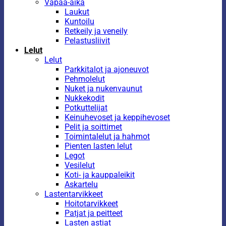
Vapaa-aika
Laukut
Kuntoilu
Retkeily ja veneily
Pelastusliivit
Lelut
Lelut
Parkkitalot ja ajoneuvot
Pehmolelut
Nuket ja nukenvaunut
Nukkekodit
Potkuttelijat
Keinuhevoset ja keppihevoset
Pelit ja soittimet
Toimintalelut ja hahmot
Pienten lasten lelut
Legot
Vesilelut
Koti- ja kauppaleikit
Askartelu
Lastentarvikkeet
Hoitotarvikkeet
Patjat ja peitteet
Lasten astiat