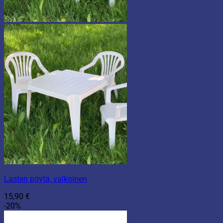
Lasten pöytä, valkoinen
15,90
€
-20%