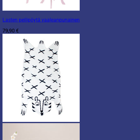
Lasten peilipöytä vaaleanpunainen
79,90
€