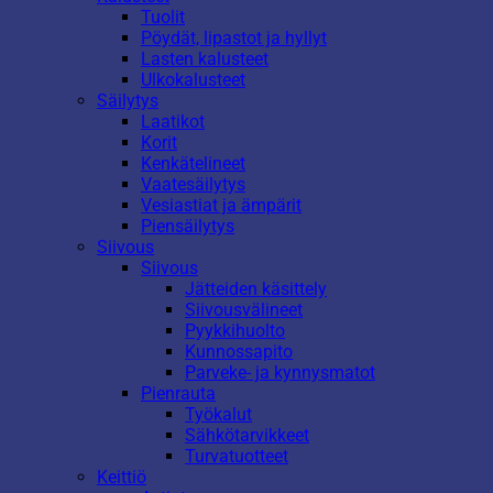
Tuolit
Pöydät, lipastot ja hyllyt
Lasten kalusteet
Ulkokalusteet
Säilytys
Laatikot
Korit
Kenkätelineet
Vaatesäilytys
Vesiastiat ja ämpärit
Piensäilytys
Siivous
Siivous
Jätteiden käsittely
Siivousvälineet
Pyykkihuolto
Kunnossapito
Parveke- ja kynnysmatot
Pienrauta
Työkalut
Sähkötarvikkeet
Turvatuotteet
Keittiö