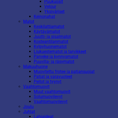
Puukuosit
Velour
Yksiväriset
Keinonahat
Matot
Keskilattiamatot
Käytävämatot
Juutti- ja sisalmatot
Kosteantilanmatot
Kylpyhuonematot
Liukuestematot ja tarvikkeet
Parveke ja kynnysmatot
Puuvilla- ja räsymatot
Makuuhuone
Muovitettu frotee ja patjansuojat
Patjat ja varavuoteet
Peitot ja tyynyt
Vaahtomuovit
Muut vaahtomuovit
Solumuovilevyt
Vaahtomuovilevyt
Joulu
Juhlat
Lahjaideat