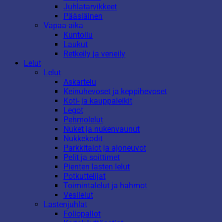
Juhlatarvikkeet
Pääsiäinen
Vapaa-aika
Kuntoilu
Laukut
Retkeily ja veneily
Lelut
Lelut
Askartelu
Keinuhevoset ja keppihevoset
Koti- ja kauppaleikit
Legot
Pehmolelut
Nuket ja nukenvaunut
Nukkekodit
Parkkitalot ja ajoneuvot
Pelit ja soittimet
Pienten lasten lelut
Potkuttelijat
Toimintalelut ja hahmot
Vesilelut
Lastenjuhlat
Foliopallot