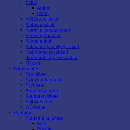
Astiat
Arabia
Iittala
Keittiötarvikkeet
Keittiötekstiilit
Kernit ja vahakankaat
Kertakäyttöastiat
Kylmälaukut
Pakastus- ja säilytysrasiat
Tarjottimet ja tabletit
Juomapullot ja vesiastiat
Fiskars
Kylpyhuone
Tarvikkeet
Kylpyhuonematot
Pyyhkeet
Ammeet ja potat
Saunatarvikkeet
Suihkuverhot
WC-harjat
Puutarha
Puutarhakalusteet
Setit
Pöydät