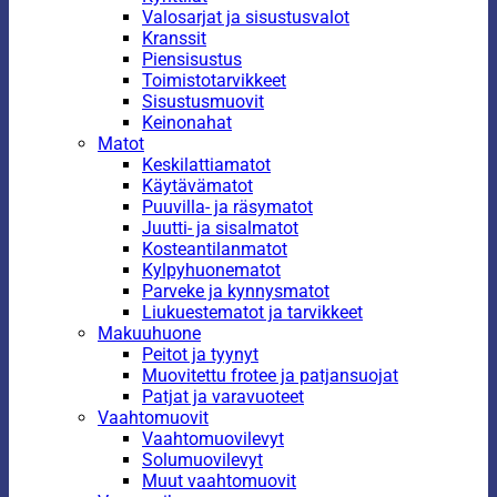
Valosarjat ja sisustusvalot
Kranssit
Piensisustus
Toimistotarvikkeet
Sisustusmuovit
Keinonahat
Matot
Keskilattiamatot
Käytävämatot
Puuvilla- ja räsymatot
Juutti- ja sisalmatot
Kosteantilanmatot
Kylpyhuonematot
Parveke ja kynnysmatot
Liukuestematot ja tarvikkeet
Makuuhuone
Peitot ja tyynyt
Muovitettu frotee ja patjansuojat
Patjat ja varavuoteet
Vaahtomuovit
Vaahtomuovilevyt
Solumuovilevyt
Muut vaahtomuovit