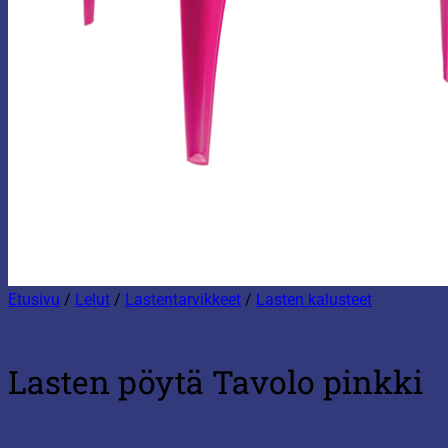
Etusivu
/
Lelut
/
Lastentarvikkeet
/
Lasten kalusteet
Lasten pöytä Tavolo pinkki