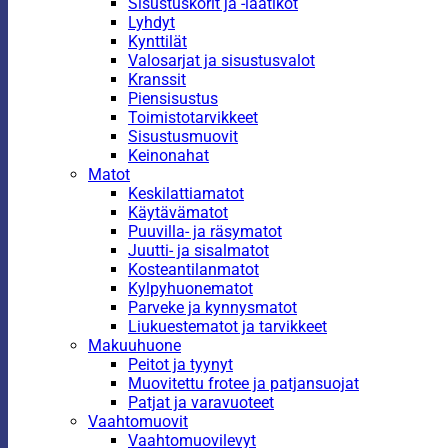
Sisustuskorit ja -laatikot
Lyhdyt
Kynttilät
Valosarjat ja sisustusvalot
Kranssit
Piensisustus
Toimistotarvikkeet
Sisustusmuovit
Keinonahat
Matot
Keskilattiamatot
Käytävämatot
Puuvilla- ja räsymatot
Juutti- ja sisalmatot
Kosteantilanmatot
Kylpyhuonematot
Parveke ja kynnysmatot
Liukuestematot ja tarvikkeet
Makuuhuone
Peitot ja tyynyt
Muovitettu frotee ja patjansuojat
Patjat ja varavuoteet
Vaahtomuovit
Vaahtomuovilevyt