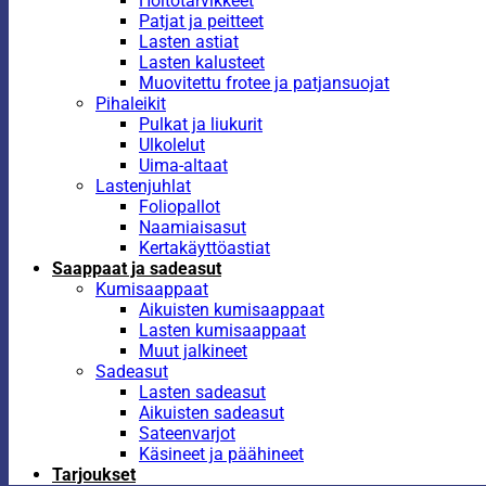
Hoitotarvikkeet
Patjat ja peitteet
Lasten astiat
Lasten kalusteet
Muovitettu frotee ja patjansuojat
Pihaleikit
Pulkat ja liukurit
Ulkolelut
Uima-altaat
Lastenjuhlat
Foliopallot
Naamiaisasut
Kertakäyttöastiat
Saappaat ja sadeasut
Kumisaappaat
Aikuisten kumisaappaat
Lasten kumisaappaat
Muut jalkineet
Sadeasut
Lasten sadeasut
Aikuisten sadeasut
Sateenvarjot
Käsineet ja päähineet
Tarjoukset