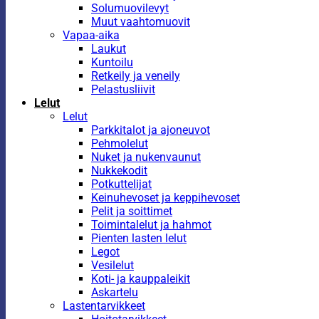
Solumuovilevyt
Muut vaahtomuovit
Vapaa-aika
Laukut
Kuntoilu
Retkeily ja veneily
Pelastusliivit
Lelut
Lelut
Parkkitalot ja ajoneuvot
Pehmolelut
Nuket ja nukenvaunut
Nukkekodit
Potkuttelijat
Keinuhevoset ja keppihevoset
Pelit ja soittimet
Toimintalelut ja hahmot
Pienten lasten lelut
Legot
Vesilelut
Koti- ja kauppaleikit
Askartelu
Lastentarvikkeet