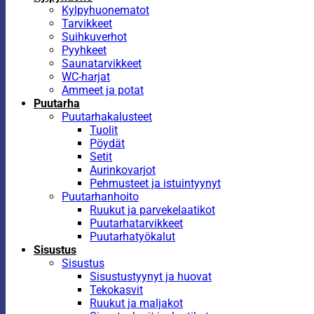
Kylpyhuonematot
Tarvikkeet
Suihkuverhot
Pyyhkeet
Saunatarvikkeet
WC-harjat
Ammeet ja potat
Puutarha
Puutarhakalusteet
Tuolit
Pöydät
Setit
Aurinkovarjot
Pehmusteet ja istuintyynyt
Puutarhanhoito
Ruukut ja parvekelaatikot
Puutarhatarvikkeet
Puutarhatyökalut
Sisustus
Sisustus
Sisustustyynyt ja huovat
Tekokasvit
Ruukut ja maljakot