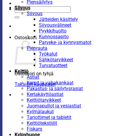
Piensäilytys
Siivous
Etsi:
Siivous
Jätteiden käsittely
Siivousvälineet
Pyykkihuolto
Kunnossapito
Ostoskori
Parveke- ja kynnysmatot
Pienrauta
Työkalut
Sähkötarvikkeet
Turvatuotteet
Keittiö
Ostoskori on tyhjä.
Astiat
Kernit ja vahakankaat
Takaisin kauppaan
Pakastus- ja säilytysrasiat
Kertakäyttöastiat
Keittiötarvikkeet
Juomapullot ja vesiastiat
Kylmälaukut
Tarjottimet ja tabletit
Keittiötekstiilit
Fiskars
Kylpyhuone