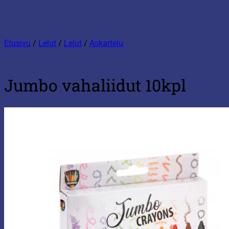
Etusivu
/
Lelut
/
Lelut
/
Askartelu
Jumbo vahaliidut 10kpl