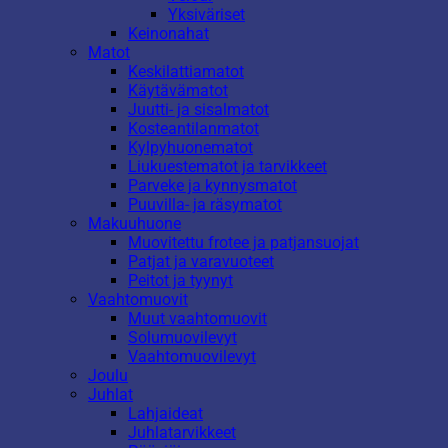
Yksiväriset
Keinonahat
Matot
Keskilattiamatot
Käytävämatot
Juutti- ja sisalmatot
Kosteantilanmatot
Kylpyhuonematot
Liukuestematot ja tarvikkeet
Parveke ja kynnysmatot
Puuvilla- ja räsymatot
Makuuhuone
Muovitettu frotee ja patjansuojat
Patjat ja varavuoteet
Peitot ja tyynyt
Vaahtomuovit
Muut vaahtomuovit
Solumuovilevyt
Vaahtomuovilevyt
Joulu
Juhlat
Lahjaideat
Juhlatarvikkeet