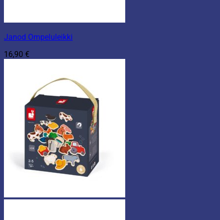
Janod Ompeluleikki
16,90
€