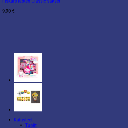
Fiskars lasten Classic sakset
9,90
€
Kalusteet
Tuolit