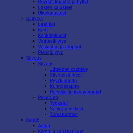
Pöydät, lipastot ja hyllyt
Lasten kalusteet
Ulkokalusteet
Säilytys
Laatikot
Korit
Kenkätelineet
Vaatesäilytys
Vesiastiat ja ämpärit
Piensäilytys
Siivous
Siivous
Jätteiden käsittely
Siivousvälineet
Pyykkihuolto
Kunnossapito
Parveke- ja kynnysmatot
Pienrauta
Työkalut
Sähkötarvikkeet
Turvatuotteet
Keittiö
Astiat
Kernit ja vahakankaat