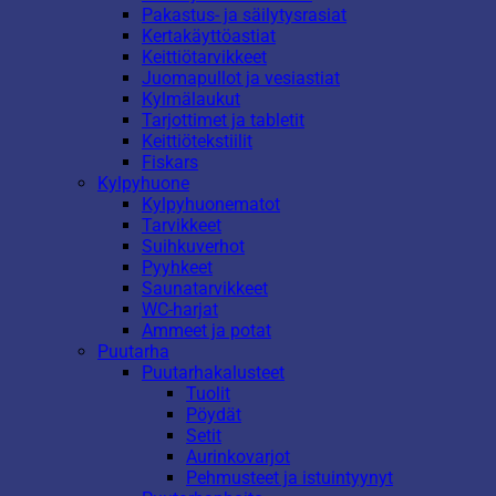
Pakastus- ja säilytysrasiat
Kertakäyttöastiat
Keittiötarvikkeet
Juomapullot ja vesiastiat
Kylmälaukut
Tarjottimet ja tabletit
Keittiötekstiilit
Fiskars
Kylpyhuone
Kylpyhuonematot
Tarvikkeet
Suihkuverhot
Pyyhkeet
Saunatarvikkeet
WC-harjat
Ammeet ja potat
Puutarha
Puutarhakalusteet
Tuolit
Pöydät
Setit
Aurinkovarjot
Pehmusteet ja istuintyynyt