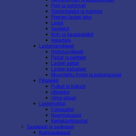
Pelit ja soittimet
Toimintalelut ja hahmot
Pienten lasten lelut
Legot
Vesilelut
Koti- ja kauppaleikit
Askartelu
Lastentarvikkeet
Hoitotarvikkeet
Patjat ja peitteet
Lasten astiat
Lasten kalusteet
Muovitettu frotee ja patjansuojat
Pihaleikit
Pulkat ja liukurit
Ulkolelut
Uima-altaat
Lastenjuhlat
Foliopallot
Naamiaisasut
Kertakäyttöastiat
Saappaat ja sadeasut
Kumisaappaat