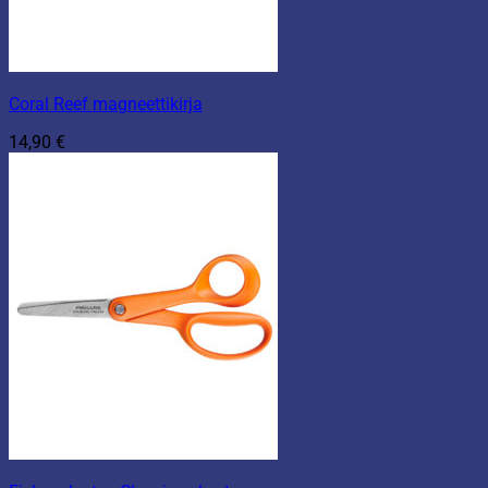
Coral Reef magneettikirja
14,90
€