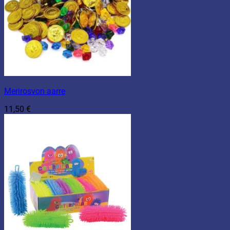
Merirosvon aarre
11,50
€