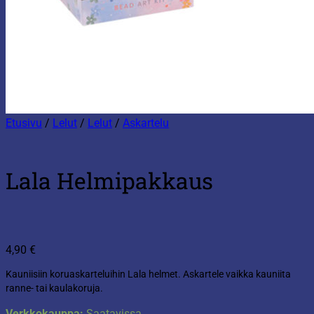
Etusivu
/
Lelut
/
Lelut
/
Askartelu
Lala Helmipakkaus
4,90
€
Kauniisiin koruaskarteluihin Lala helmet. Askartele vaikka kauniita
ranne- tai kaulakoruja.
Verkkokauppa:
Saatavissa