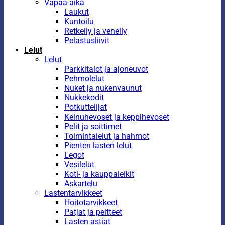
Vapaa-aika
Laukut
Kuntoilu
Retkeily ja veneily
Pelastusliivit
Lelut
Lelut
Parkkitalot ja ajoneuvot
Pehmolelut
Nuket ja nukenvaunut
Nukkekodit
Potkuttelijat
Keinuhevoset ja keppihevoset
Pelit ja soittimet
Toimintalelut ja hahmot
Pienten lasten lelut
Legot
Vesilelut
Koti- ja kauppaleikit
Askartelu
Lastentarvikkeet
Hoitotarvikkeet
Patjat ja peitteet
Lasten astiat