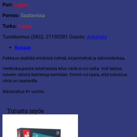
Pori:
Loppu
Porvoo:
Saatavissa
Turku:
Loppu
Tuotetunnus (SKU):
21190381
Osasto:
Askartelu
Kuvaus
Pakkaus sisältää erivärisiä helmiä, kirjainhelmiä ja sidontalankaa.
Verkkokaupasta ostettaessa lelun väriä ei voi valita. Voit laittaa
toiveen väristä lisätietoja kenttään. Emme voi taata, että toivottua
väriä on saatavilla.
Ikäsuositus 4+ vuotta.
Tutustu myös