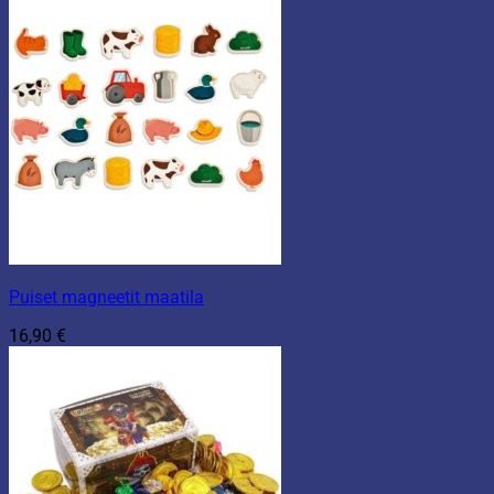
Puiset magneetit maatila
16,90
€