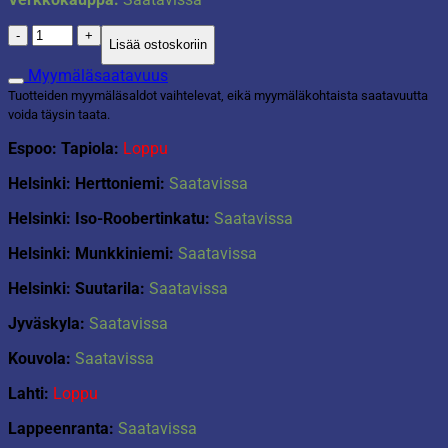
Lala
Lisää ostoskoriin
Helmipakkaus
määrä
Myymäläsaatavuus
Tuotteiden myymäläsaldot vaihtelevat, eikä myymäläkohtaista saatavuutta
voida täysin taata.
Espoo: Tapiola:
Loppu
Helsinki: Herttoniemi:
Saatavissa
Helsinki: Iso-Roobertinkatu:
Saatavissa
Helsinki: Munkkiniemi:
Saatavissa
Helsinki: Suutarila:
Saatavissa
Jyväskyla:
Saatavissa
Kouvola:
Saatavissa
Lahti:
Loppu
Lappeenranta:
Saatavissa