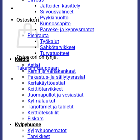
Jätteiden käsittely
Siivousvälineet
Pyykkihuolto
Ostoskori
Kunnossapito
Parveke- ja kynnysmatot
Pienrauta
Työkalut
Sähkötarvikkeet
Turvatuotteet
Ostoskori on tyhjä.
Keittiö
Astiat
Takaisin kauppaan
Kernit ja vahakankaat
Pakastus- ja säilytysrasiat
Kertakäyttöastiat
Keittiötarvikkeet
Juomapullot ja vesiastiat
Kylmälaukut
Tarjottimet ja tabletit
Keittiötekstiilit
Fiskars
Kylpyhuone
Kylpyhuonematot
Tarvikkeet