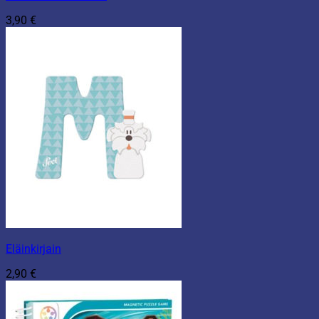
3,90
€
Eläinkirjain
2,90
€