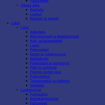
Pääsiäinen
Vapaa-aika
Kuntoilu
Laukut
Retkeily ja veneily
Lelut
Lelut
Askartelu
Keinuhevoset ja keppihevoset
Koti- ja kauppaleikit
Legot
Pehmolelut
Nuket ja nukenvaunut
Nukkekodit
Parkkitalot ja ajoneuvot
Pelit ja soittimet
Pienten lasten lelut
Potkuttelijat
Toimintalelut ja hahmot
Vesilelut
Lastenjuhlat
Foliopallot
Kertakäyttöastiat
Halloween