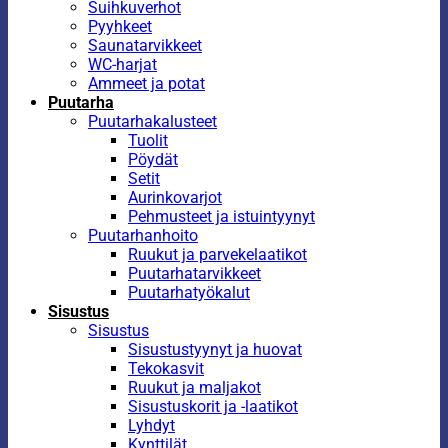
Suihkuverhot
Pyyhkeet
Saunatarvikkeet
WC-harjat
Ammeet ja potat
Puutarha
Puutarhakalusteet
Tuolit
Pöydät
Setit
Aurinkovarjot
Pehmusteet ja istuintyynyt
Puutarhanhoito
Ruukut ja parvekelaatikot
Puutarhatarvikkeet
Puutarhatyökalut
Sisustus
Sisustus
Sisustustyynyt ja huovat
Tekokasvit
Ruukut ja maljakot
Sisustuskorit ja -laatikot
Lyhdyt
Kynttilät