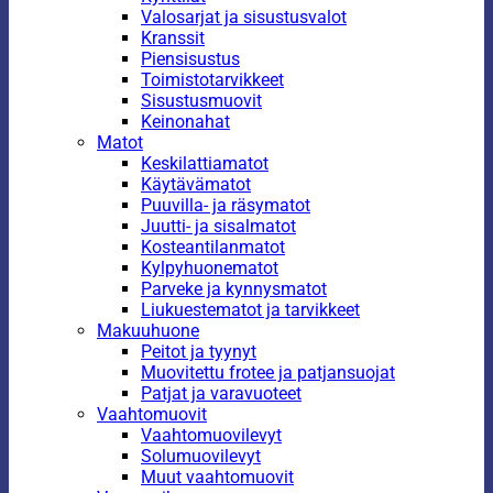
Valosarjat ja sisustusvalot
Kranssit
Piensisustus
Toimistotarvikkeet
Sisustusmuovit
Keinonahat
Matot
Keskilattiamatot
Käytävämatot
Puuvilla- ja räsymatot
Juutti- ja sisalmatot
Kosteantilanmatot
Kylpyhuonematot
Parveke ja kynnysmatot
Liukuestematot ja tarvikkeet
Makuuhuone
Peitot ja tyynyt
Muovitettu frotee ja patjansuojat
Patjat ja varavuoteet
Vaahtomuovit
Vaahtomuovilevyt
Solumuovilevyt
Muut vaahtomuovit