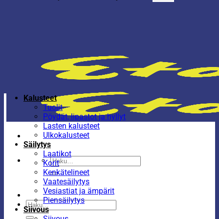
Kalusteet
Tuolit
Pöydät, lipastot ja hyllyt
Lasten kalusteet
Ulkokalusteet
Säilytys
Laatikot
Etsi:
Korit
Kenkätelineet
Vaatesäilytys
Vesiastiat ja ämpärit
Piensäilytys
Etsi:
Siivous
Siivous