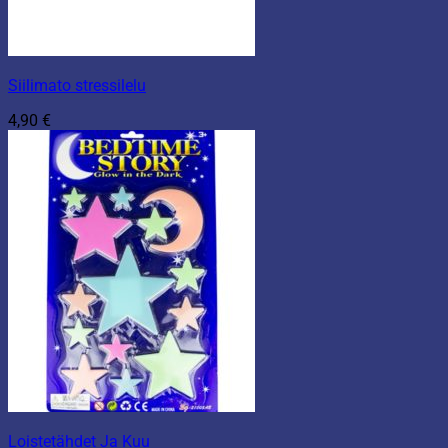
Siilimato stressilelu
4,90
€
Loistetähdet Ja Kuu