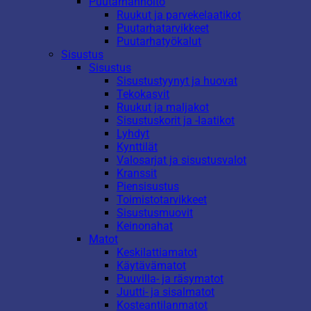
Puutarhanhoito
Ruukut ja parvekelaatikot
Puutarhatarvikkeet
Puutarhatyökalut
Sisustus
Sisustus
Sisustustyynyt ja huovat
Tekokasvit
Ruukut ja maljakot
Sisustuskorit ja -laatikot
Lyhdyt
Kynttilät
Valosarjat ja sisustusvalot
Kranssit
Piensisustus
Toimistotarvikkeet
Sisustusmuovit
Keinonahat
Matot
Keskilattiamatot
Käytävämatot
Puuvilla- ja räsymatot
Juutti- ja sisalmatot
Kosteantilanmatot