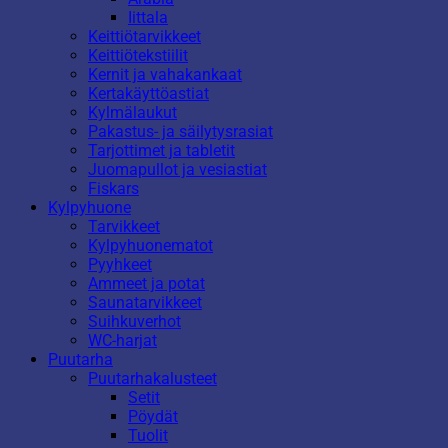
Iittala
Keittiötarvikkeet
Keittiötekstiilit
Kernit ja vahakankaat
Kertakäyttöastiat
Kylmälaukut
Pakastus- ja säilytysrasiat
Tarjottimet ja tabletit
Juomapullot ja vesiastiat
Fiskars
Kylpyhuone
Tarvikkeet
Kylpyhuonematot
Pyyhkeet
Ammeet ja potat
Saunatarvikkeet
Suihkuverhot
WC-harjat
Puutarha
Puutarhakalusteet
Setit
Pöydät
Tuolit