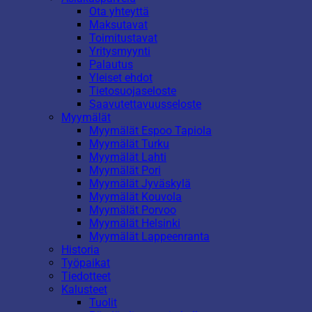
Ota yhteyttä
Maksutavat
Toimitustavat
Yritysmyynti
Palautus
Yleiset ehdot
Tietosuojaseloste
Saavutettavuusseloste
Myymälät
Myymälät Espoo Tapiola
Myymälät Turku
Myymälät Lahti
Myymälät Pori
Myymälät Jyväskylä
Myymälät Kouvola
Myymälät Porvoo
Myymälät Helsinki
Myymälät Lappeenranta
Historia
Työpaikat
Tiedotteet
Kalusteet
Tuolit