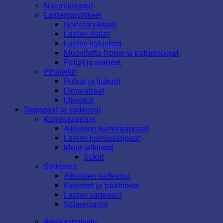
Naamiaisasut
Lastentarvikkeet
Hoitotarvikkeet
Lasten astiat
Lasten kalusteet
Muovitettu frotee ja patjansuojat
Patjat ja peitteet
Pihaleikit
Pulkat ja liukurit
Uima-altaat
Ulkolelut
Saappaat ja sadeasut
Kumisaappaat
Aikuisten kumisaappaat
Lasten kumisaappaat
Muut jalkineet
Sukat
Sadeasut
Aikuisten sadeasut
Käsineet ja päähineet
Lasten sadeasut
Sateenvarjot
Asiakaspalvelu