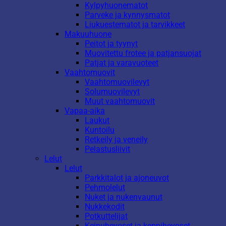
Kylpyhuonematot
Parveke ja kynnysmatot
Liukuestematot ja tarvikkeet
Makuuhuone
Peitot ja tyynyt
Muovitettu frotee ja patjansuojat
Patjat ja varavuoteet
Vaahtomuovit
Vaahtomuovilevyt
Solumuovilevyt
Muut vaahtomuovit
Vapaa-aika
Laukut
Kuntoilu
Retkeily ja veneily
Pelastusliivit
Lelut
Lelut
Parkkitalot ja ajoneuvot
Pehmolelut
Nuket ja nukenvaunut
Nukkekodit
Potkuttelijat
Keinuhevoset ja keppihevoset