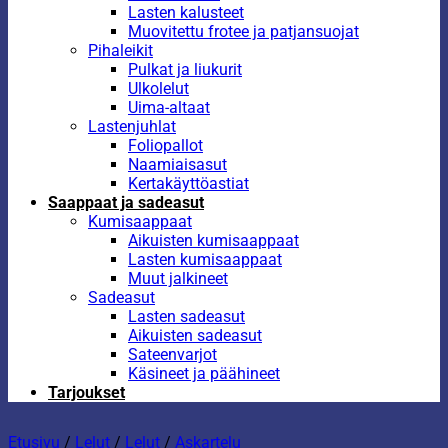
Lasten kalusteet
Muovitettu frotee ja patjansuojat
Pihaleikit
Pulkat ja liukurit
Ulkolelut
Uima-altaat
Lastenjuhlat
Foliopallot
Naamiaisasut
Kertakäyttöastiat
Saappaat ja sadeasut
Kumisaappaat
Aikuisten kumisaappaat
Lasten kumisaappaat
Muut jalkineet
Sadeasut
Lasten sadeasut
Aikuisten sadeasut
Sateenvarjot
Käsineet ja päähineet
Tarjoukset
Etusivu
/
Lelut
/
Lelut
/
Askartelu