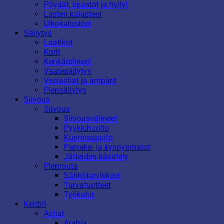
Pöydät, lipastot ja hyllyt
Lasten kalusteet
Ulkokalusteet
Säilytys
Laatikot
Korit
Kenkätelineet
Vaatesäilytys
Vesiastiat ja ämpärit
Piensäilytys
Siivous
Siivous
Siivousvälineet
Pyykkihuolto
Kunnossapito
Parveke- ja kynnysmatot
Jätteiden käsittely
Pienrauta
Sähkötarvikkeet
Turvatuotteet
Työkalut
Keittiö
Astiat
Arabia