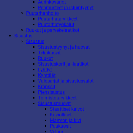
Aurinkovarjot
Pehmusteet ja istuintyynyt
Puutarhanhoito
Puutarhatarvikkeet
Puutarhatyökalut
Ruukut ja parvekelaatikot
Sisustus
Sisustus
Sisustustyynyt ja huovat
Tekokasvit
Ruukut
Sisustuskorit ja -laatikot
Lyhdyt
Kynttilät
Valosarjat ja sisustusvalot
Kranssit
Piensisustus
Toimistotarvikkeet
Sisustusmuovit
Staattiset kalvot
Kuviolliset
Marmori ja kivi
Puukuosit
Velour