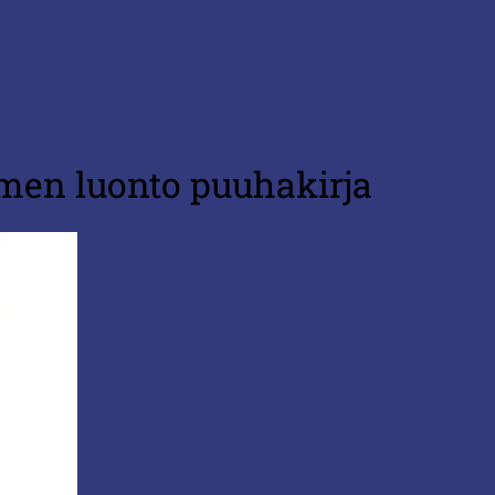
men luonto puuhakirja