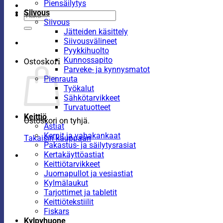
Piensäilytys
Siivous
Etsi:
Siivous
Jätteiden käsittely
Siivousvälineet
Pyykkihuolto
Kunnossapito
Ostoskori
Parveke- ja kynnysmatot
Pienrauta
Työkalut
Sähkötarvikkeet
Turvatuotteet
Keittiö
Ostoskori on tyhjä.
Astiat
Kernit ja vahakankaat
Takaisin kauppaan
Pakastus- ja säilytysrasiat
Kertakäyttöastiat
Keittiötarvikkeet
Juomapullot ja vesiastiat
Kylmälaukut
Tarjottimet ja tabletit
Keittiötekstiilit
Fiskars
Kylpyhuone