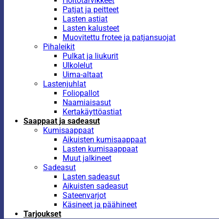
Hoitotarvikkeet
Patjat ja peitteet
Lasten astiat
Lasten kalusteet
Muovitettu frotee ja patjansuojat
Pihaleikit
Pulkat ja liukurit
Ulkolelut
Uima-altaat
Lastenjuhlat
Foliopallot
Naamiaisasut
Kertakäyttöastiat
Saappaat ja sadeasut
Kumisaappaat
Aikuisten kumisaappaat
Lasten kumisaappaat
Muut jalkineet
Sadeasut
Lasten sadeasut
Aikuisten sadeasut
Sateenvarjot
Käsineet ja päähineet
Tarjoukset