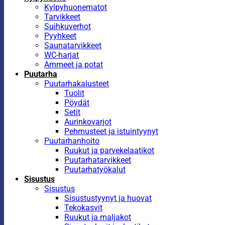
Kylpyhuonematot
Tarvikkeet
Suihkuverhot
Pyyhkeet
Saunatarvikkeet
WC-harjat
Ammeet ja potat
Puutarha
Puutarhakalusteet
Tuolit
Pöydät
Setit
Aurinkovarjot
Pehmusteet ja istuintyynyt
Puutarhanhoito
Ruukut ja parvekelaatikot
Puutarhatarvikkeet
Puutarhatyökalut
Sisustus
Sisustus
Sisustustyynyt ja huovat
Tekokasvit
Ruukut ja maljakot