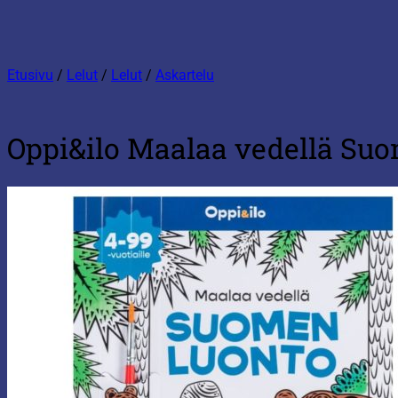
Etusivu
/
Lelut
/
Lelut
/
Askartelu
Oppi&ilo Maalaa vedellä Suo