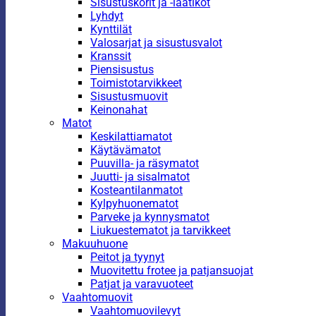
Sisustuskorit ja -laatikot
Lyhdyt
Kynttilät
Valosarjat ja sisustusvalot
Kranssit
Piensisustus
Toimistotarvikkeet
Sisustusmuovit
Keinonahat
Matot
Keskilattiamatot
Käytävämatot
Puuvilla- ja räsymatot
Juutti- ja sisalmatot
Kosteantilanmatot
Kylpyhuonematot
Parveke ja kynnysmatot
Liukuestematot ja tarvikkeet
Makuuhuone
Peitot ja tyynyt
Muovitettu frotee ja patjansuojat
Patjat ja varavuoteet
Vaahtomuovit
Vaahtomuovilevyt