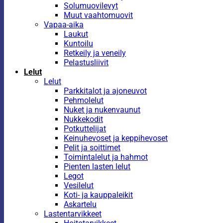
Solumuovilevyt
Muut vaahtomuovit
Vapaa-aika
Laukut
Kuntoilu
Retkeily ja veneily
Pelastusliivit
Lelut
Lelut
Parkkitalot ja ajoneuvot
Pehmolelut
Nuket ja nukenvaunut
Nukkekodit
Potkuttelijat
Keinuhevoset ja keppihevoset
Pelit ja soittimet
Toimintalelut ja hahmot
Pienten lasten lelut
Legot
Vesilelut
Koti- ja kauppaleikit
Askartelu
Lastentarvikkeet