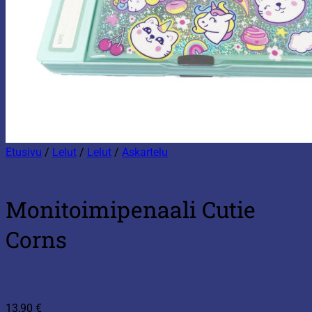
Etusivu
/
Lelut
/
Lelut
/
Askartelu
Monitoimipenaali Cutie
Corns
13,90
€