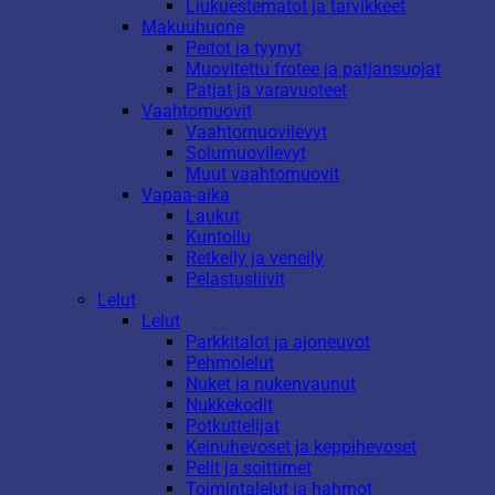
Liukuestematot ja tarvikkeet
Makuuhuone
Peitot ja tyynyt
Muovitettu frotee ja patjansuojat
Patjat ja varavuoteet
Vaahtomuovit
Vaahtomuovilevyt
Solumuovilevyt
Muut vaahtomuovit
Vapaa-aika
Laukut
Kuntoilu
Retkeily ja veneily
Pelastusliivit
Lelut
Lelut
Parkkitalot ja ajoneuvot
Pehmolelut
Nuket ja nukenvaunut
Nukkekodit
Potkuttelijat
Keinuhevoset ja keppihevoset
Pelit ja soittimet
Toimintalelut ja hahmot