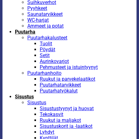
Suihkuverhot
Pyyhkeet
Saunatarvikkeet
WC-harjat
Ammeet ja potat
Puutarha
Puutarhakalusteet
Tuolit
Pöydät
Setit
Aurinkovarjot
Pehmusteet ja istuintyynyt
Puutarhanhoito
Ruukut ja parvekelaatikot
Puutarhatarvikkeet
Puutarhatyökalut
Sisustus
Sisustus
Sisustustyynyt ja huovat
Tekokasvit
Ruukut ja maljakot
Sisustuskorit ja -laatikot
Lyhdyt
Kynttilät