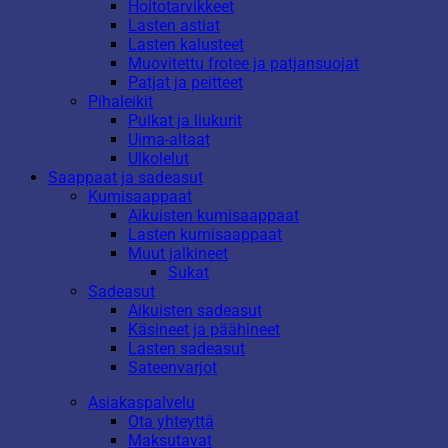
Hoitotarvikkeet
Lasten astiat
Lasten kalusteet
Muovitettu frotee ja patjansuojat
Patjat ja peitteet
Pihaleikit
Pulkat ja liukurit
Uima-altaat
Ulkolelut
Saappaat ja sadeasut
Kumisaappaat
Aikuisten kumisaappaat
Lasten kumisaappaat
Muut jalkineet
Sukat
Sadeasut
Aikuisten sadeasut
Käsineet ja päähineet
Lasten sadeasut
Sateenvarjot
Asiakaspalvelu
Ota yhteyttä
Maksutavat