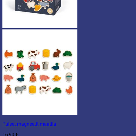
Puiset magneetit maatila
16,90
€