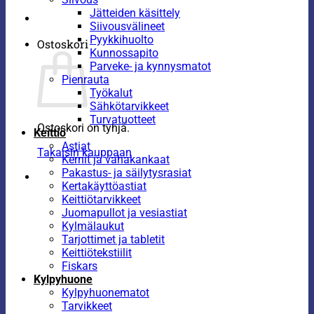
Jätteiden käsittely
Siivousvälineet
Pyykkihuolto
Ostoskori
Kunnossapito
Parveke- ja kynnysmatot
Pienrauta
Työkalut
Sähkötarvikkeet
Turvatuotteet
Ostoskori on tyhjä.
Keittiö
Astiat
Takaisin kauppaan
Kernit ja vahakankaat
Pakastus- ja säilytysrasiat
Kertakäyttöastiat
Keittiötarvikkeet
Juomapullot ja vesiastiat
Kylmälaukut
Tarjottimet ja tabletit
Keittiötekstiilit
Fiskars
Kylpyhuone
Kylpyhuonematot
Tarvikkeet