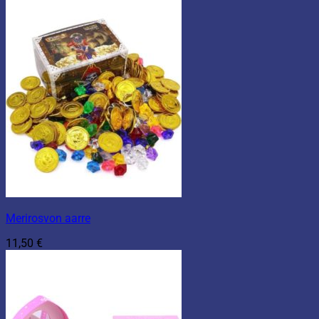
Merirosvon aarre
11,50
€