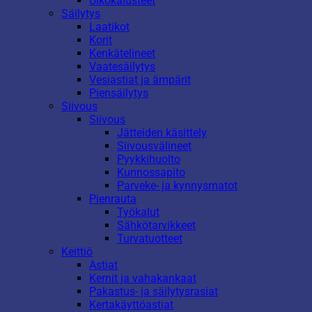
Ulkokalusteet
Säilytys
Laatikot
Korit
Kenkätelineet
Vaatesäilytys
Vesiastiat ja ämpärit
Piensäilytys
Siivous
Siivous
Jätteiden käsittely
Siivousvälineet
Pyykkihuolto
Kunnossapito
Parveke- ja kynnysmatot
Pienrauta
Työkalut
Sähkötarvikkeet
Turvatuotteet
Keittiö
Astiat
Kernit ja vahakankaat
Pakastus- ja säilytysrasiat
Kertakäyttöastiat