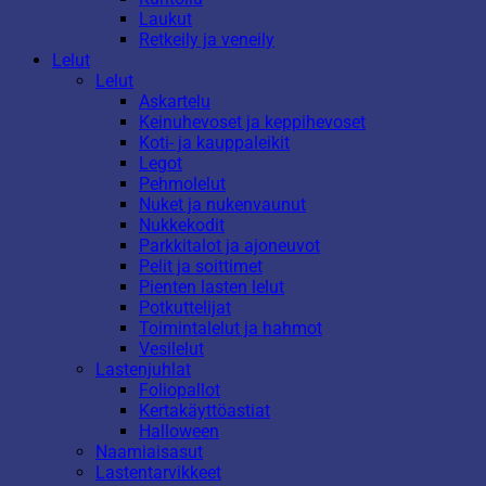
Laukut
Retkeily ja veneily
Lelut
Lelut
Askartelu
Keinuhevoset ja keppihevoset
Koti- ja kauppaleikit
Legot
Pehmolelut
Nuket ja nukenvaunut
Nukkekodit
Parkkitalot ja ajoneuvot
Pelit ja soittimet
Pienten lasten lelut
Potkuttelijat
Toimintalelut ja hahmot
Vesilelut
Lastenjuhlat
Foliopallot
Kertakäyttöastiat
Halloween
Naamiaisasut
Lastentarvikkeet