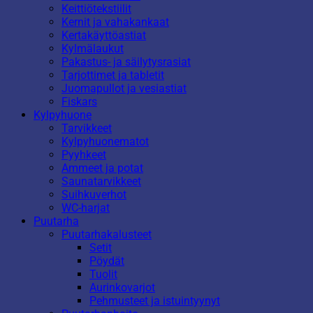
Keittiötekstiilit
Kernit ja vahakankaat
Kertakäyttöastiat
Kylmälaukut
Pakastus- ja säilytysrasiat
Tarjottimet ja tabletit
Juomapullot ja vesiastiat
Fiskars
Kylpyhuone
Tarvikkeet
Kylpyhuonematot
Pyyhkeet
Ammeet ja potat
Saunatarvikkeet
Suihkuverhot
WC-harjat
Puutarha
Puutarhakalusteet
Setit
Pöydät
Tuolit
Aurinkovarjot
Pehmusteet ja istuintyynyt