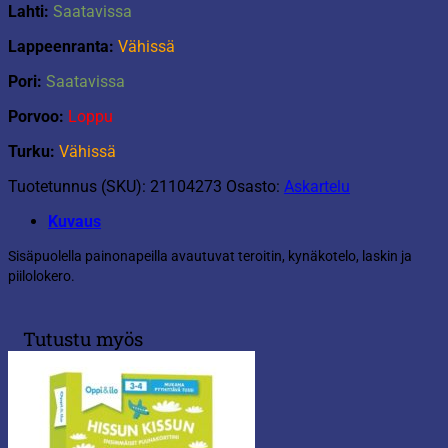
Lahti:
Saatavissa
Lappeenranta:
Vähissä
Pori:
Saatavissa
Porvoo:
Loppu
Turku:
Vähissä
Tuotetunnus (SKU):
21104273
Osasto:
Askartelu
Kuvaus
Sisäpuolella painonapeilla avautuvat teroitin, kynäkotelo, laskin ja
piilolokero.
Tutustu myös