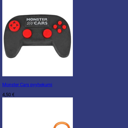
Monster Cars pyyhekumi
4,50
€