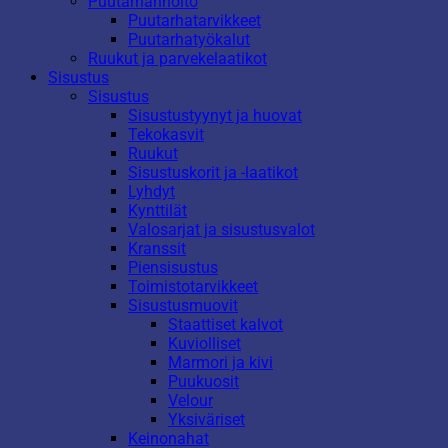
Puutarhanhoito
Puutarhatarvikkeet
Puutarhatyökalut
Ruukut ja parvekelaatikot
Sisustus
Sisustus
Sisustustyynyt ja huovat
Tekokasvit
Ruukut
Sisustuskorit ja -laatikot
Lyhdyt
Kynttilät
Valosarjat ja sisustusvalot
Kranssit
Piensisustus
Toimistotarvikkeet
Sisustusmuovit
Staattiset kalvot
Kuviolliset
Marmori ja kivi
Puukuosit
Velour
Yksiväriset
Keinonahat