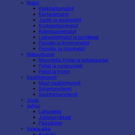
Matot
Keskilattiamatot
Käytävämatot
Juutti- ja sisalmatot
Kosteantilanmatot
Kylpyhuonematot
Liukuestematot ja tarvikkeet
Parveke ja kynnysmatot
Puuvilla- ja räsymatot
Makuuhuone
Muovitettu frotee ja patjansuojat
Patjat ja varavuoteet
Peitot ja tyynyt
Vaahtomuovit
Muut vaahtomuovit
Solumuovilevyt
Vaahtomuovilevyt
Joulu
Juhlat
Lahjaideat
Juhlatarvikkeet
Pääsiäinen
Vapaa-aika
Kuntoilu