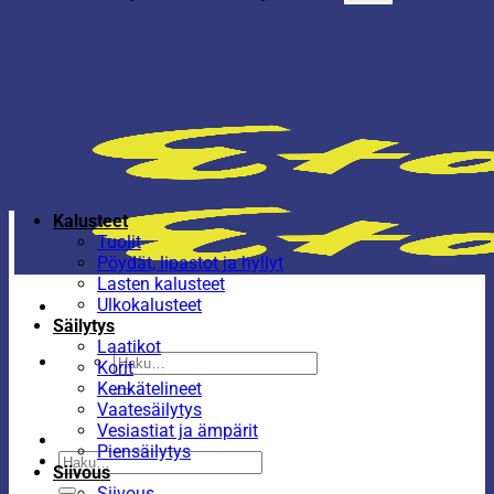
Kalusteet
Tuolit
Pöydät, lipastot ja hyllyt
Lasten kalusteet
Ulkokalusteet
Säilytys
Laatikot
Etsi:
Korit
Kenkätelineet
Vaatesäilytys
Vesiastiat ja ämpärit
Piensäilytys
Etsi:
Siivous
Siivous