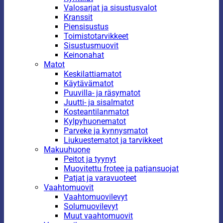
Valosarjat ja sisustusvalot
Kranssit
Piensisustus
Toimistotarvikkeet
Sisustusmuovit
Keinonahat
Matot
Keskilattiamatot
Käytävämatot
Puuvilla- ja räsymatot
Juutti- ja sisalmatot
Kosteantilanmatot
Kylpyhuonematot
Parveke ja kynnysmatot
Liukuestematot ja tarvikkeet
Makuuhuone
Peitot ja tyynyt
Muovitettu frotee ja patjansuojat
Patjat ja varavuoteet
Vaahtomuovit
Vaahtomuovilevyt
Solumuovilevyt
Muut vaahtomuovit