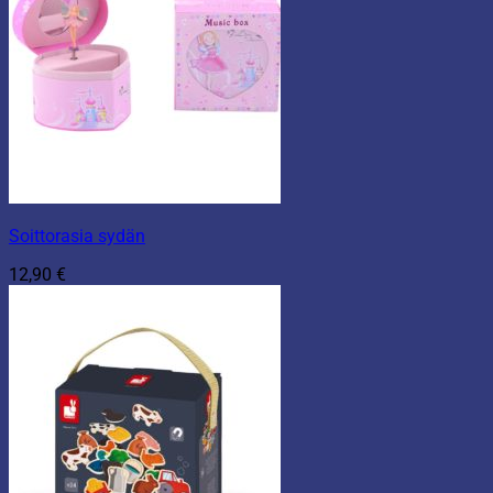
Soittorasia sydän
12,90
€