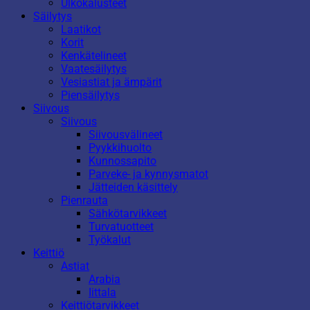
Ulkokalusteet
Säilytys
Laatikot
Korit
Kenkätelineet
Vaatesäilytys
Vesiastiat ja ämpärit
Piensäilytys
Siivous
Siivous
Siivousvälineet
Pyykkihuolto
Kunnossapito
Parveke- ja kynnysmatot
Jätteiden käsittely
Pienrauta
Sähkötarvikkeet
Turvatuotteet
Työkalut
Keittiö
Astiat
Arabia
Iittala
Keittiötarvikkeet