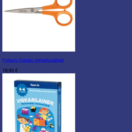
Fiskars Classic ompelusakset
18,90
€