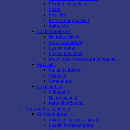
Pienten lasten lelut
Legot
Vesilelut
Koti- ja kauppaleikit
Askartelu
Lastentarvikkeet
Hoitotarvikkeet
Patjat ja peitteet
Lasten astiat
Lasten kalusteet
Muovitettu frotee ja patjansuojat
Pihaleikit
Pulkat ja liukurit
Ulkolelut
Uima-altaat
Lastenjuhlat
Foliopallot
Naamiaisasut
Kertakäyttöastiat
Saappaat ja sadeasut
Kumisaappaat
Aikuisten kumisaappaat
Lasten kumisaappaat