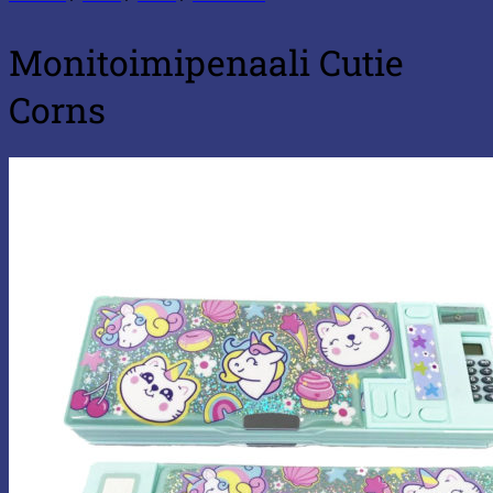
Monitoimipenaali Cutie
Corns