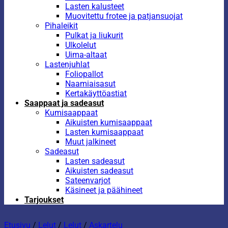
Lasten kalusteet
Muovitettu frotee ja patjansuojat
Pihaleikit
Pulkat ja liukurit
Ulkolelut
Uima-altaat
Lastenjuhlat
Foliopallot
Naamiaisasut
Kertakäyttöastiat
Saappaat ja sadeasut
Kumisaappaat
Aikuisten kumisaappaat
Lasten kumisaappaat
Muut jalkineet
Sadeasut
Lasten sadeasut
Aikuisten sadeasut
Sateenvarjot
Käsineet ja päähineet
Tarjoukset
Etusivu
/
Lelut
/
Lelut
/
Askartelu