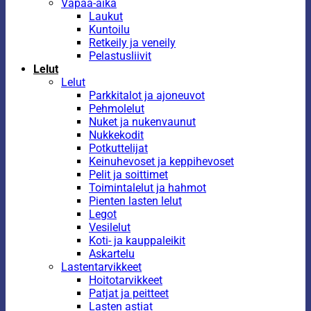
Vapaa-aika
Laukut
Kuntoilu
Retkeily ja veneily
Pelastusliivit
Lelut
Lelut
Parkkitalot ja ajoneuvot
Pehmolelut
Nuket ja nukenvaunut
Nukkekodit
Potkuttelijat
Keinuhevoset ja keppihevoset
Pelit ja soittimet
Toimintalelut ja hahmot
Pienten lasten lelut
Legot
Vesilelut
Koti- ja kauppaleikit
Askartelu
Lastentarvikkeet
Hoitotarvikkeet
Patjat ja peitteet
Lasten astiat