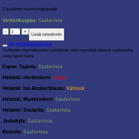
2-puolinen monitoimipenaali.
Verkkokauppa:
Saatavissa
Monitoimipenaali
Lisää ostoskoriin
Cutie
Corns
Myymäläsaatavuus
määrä
Tuotteiden myymäläsaldot vaihtelevat, eikä myymäläkohtaista saatavuutta
voida täysin taata.
Espoo: Tapiola:
Saatavissa
Helsinki: Herttoniemi:
Loppu
Helsinki: Iso-Roobertinkatu:
Vähissä
Helsinki: Munkkiniemi:
Saatavissa
Helsinki: Suutarila:
Saatavissa
Jyväskyla:
Saatavissa
Kouvola:
Saatavissa