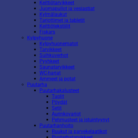
Keittiötarvikkeet
Juomapullot ja vesiastiat
Kylmälaukut
Tarjottimet ja tabletit
Keittiötekstiilit
Fiskars
Kylpyhuone
Kylpyhuonematot
Tarvikkeet
Suihkuverhot
Pyyhkeet
Saunatarvikkeet
WC-harjat
Ammeet ja potat
Puutarha
Puutarhakalusteet
Tuolit
Pöydät
Setit
Aurinkovarjot
Pehmusteet ja istuintyynyt
Puutarhanhoito
Ruukut ja parvekelaatikot
Puutarhatarvikkeet