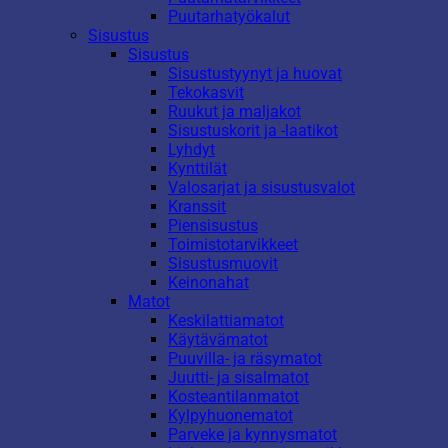
Puutarhatyökalut
Sisustus
Sisustus
Sisustustyynyt ja huovat
Tekokasvit
Ruukut ja maljakot
Sisustuskorit ja -laatikot
Lyhdyt
Kynttilät
Valosarjat ja sisustusvalot
Kranssit
Piensisustus
Toimistotarvikkeet
Sisustusmuovit
Keinonahat
Matot
Keskilattiamatot
Käytävämatot
Puuvilla- ja räsymatot
Juutti- ja sisalmatot
Kosteantilanmatot
Kylpyhuonematot
Parveke ja kynnysmatot