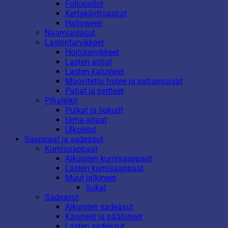
Foliopallot
Kertakäyttöastiat
Halloween
Naamiaisasut
Lastentarvikkeet
Hoitotarvikkeet
Lasten astiat
Lasten kalusteet
Muovitettu frotee ja patjansuojat
Patjat ja peitteet
Pihaleikit
Pulkat ja liukurit
Uima-altaat
Ulkolelut
Saappaat ja sadeasut
Kumisaappaat
Aikuisten kumisaappaat
Lasten kumisaappaat
Muut jalkineet
Sukat
Sadeasut
Aikuisten sadeasut
Käsineet ja päähineet
Lasten sadeasut