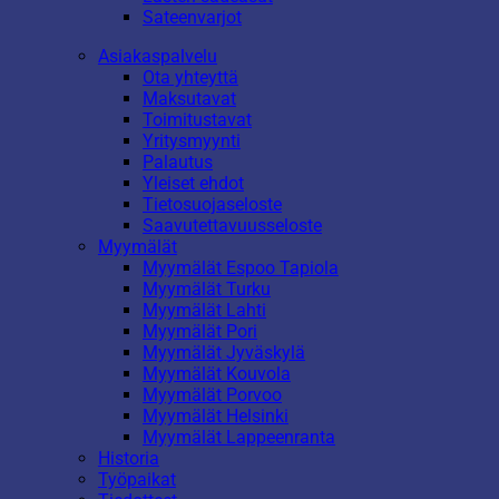
Sateenvarjot
Asiakaspalvelu
Ota yhteyttä
Maksutavat
Toimitustavat
Yritysmyynti
Palautus
Yleiset ehdot
Tietosuojaseloste
Saavutettavuusseloste
Myymälät
Myymälät Espoo Tapiola
Myymälät Turku
Myymälät Lahti
Myymälät Pori
Myymälät Jyväskylä
Myymälät Kouvola
Myymälät Porvoo
Myymälät Helsinki
Myymälät Lappeenranta
Historia
Työpaikat