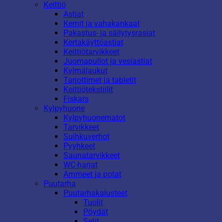
Keittiö
Astiat
Kernit ja vahakankaat
Pakastus- ja säilytysrasiat
Kertakäyttöastiat
Keittiötarvikkeet
Juomapullot ja vesiastiat
Kylmälaukut
Tarjottimet ja tabletit
Keittiötekstiilit
Fiskars
Kylpyhuone
Kylpyhuonematot
Tarvikkeet
Suihkuverhot
Pyyhkeet
Saunatarvikkeet
WC-harjat
Ammeet ja potat
Puutarha
Puutarhakalusteet
Tuolit
Pöydät
Setit