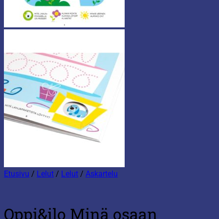
Etusivu
/
Lelut
/
Lelut
/
Askartelu
Oppi&ilo Minä osaan