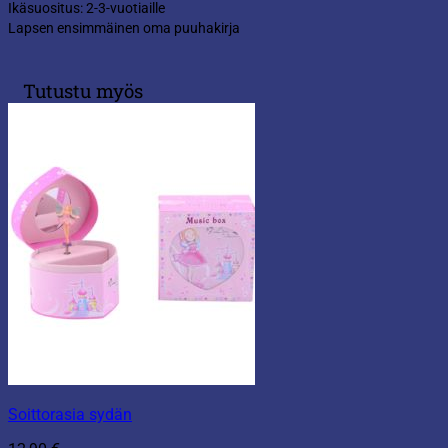
Ikäsuositus: 2-3-vuotiaille
Lapsen ensimmäinen oma puuhakirja
Tutustu myös
Soittorasia sydän