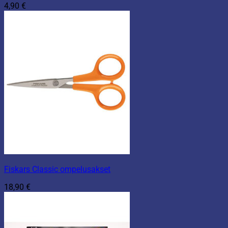
4,90
€
Fiskars Classic ompelusakset
18,90
€