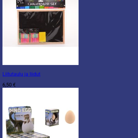
Liitutaulu ja liidut
6,50
€