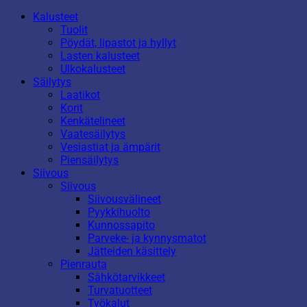
Kalusteet
Tuolit
Pöydät, lipastot ja hyllyt
Lasten kalusteet
Ulkokalusteet
Säilytys
Laatikot
Korit
Kenkätelineet
Vaatesäilytys
Vesiastiat ja ämpärit
Piensäilytys
Siivous
Siivous
Siivousvälineet
Pyykkihuolto
Kunnossapito
Parveke- ja kynnysmatot
Jätteiden käsittely
Pienrauta
Sähkötarvikkeet
Turvatuotteet
Työkalut