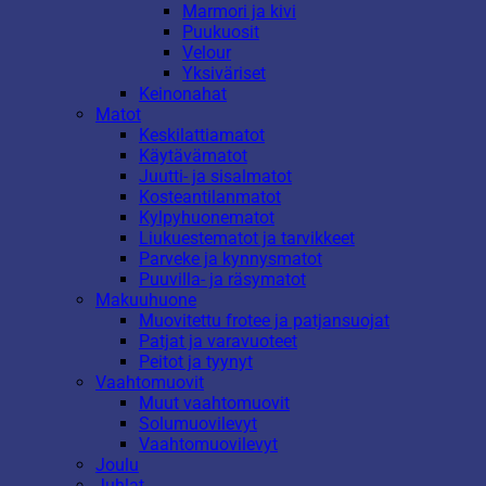
Marmori ja kivi
Puukuosit
Velour
Yksiväriset
Keinonahat
Matot
Keskilattiamatot
Käytävämatot
Juutti- ja sisalmatot
Kosteantilanmatot
Kylpyhuonematot
Liukuestematot ja tarvikkeet
Parveke ja kynnysmatot
Puuvilla- ja räsymatot
Makuuhuone
Muovitettu frotee ja patjansuojat
Patjat ja varavuoteet
Peitot ja tyynyt
Vaahtomuovit
Muut vaahtomuovit
Solumuovilevyt
Vaahtomuovilevyt
Joulu
Juhlat