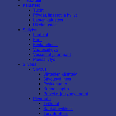
Tiedotteet
Kalusteet
Tuolit
Pöydät, lipastot ja hyllyt
Lasten kalusteet
Ulkokalusteet
Säilytys
Laatikot
Korit
Kenkätelineet
Vaatesäilytys
Vesiastiat ja ämpärit
Piensäilytys
Siivous
Siivous
Jätteiden käsittely
Siivousvälineet
Pyykkihuolto
Kunnossapito
Parveke- ja kynnysmatot
Pienrauta
Työkalut
Sähkötarvikkeet
Turvatuotteet