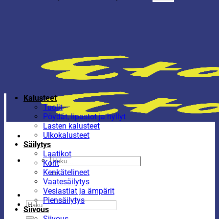
Kalusteet
Tuolit
Pöydät, lipastot ja hyllyt
Lasten kalusteet
Ulkokalusteet
Säilytys
Laatikot
Etsi:
Korit
Kenkätelineet
Vaatesäilytys
Vesiastiat ja ämpärit
Piensäilytys
Etsi:
Siivous
Siivous