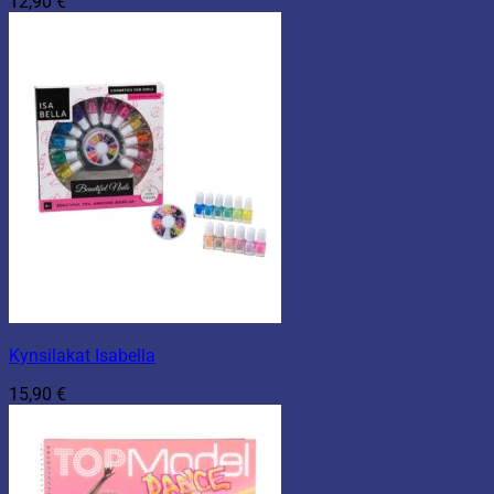
12,90
€
Kynsilakat Isabella
15,90
€