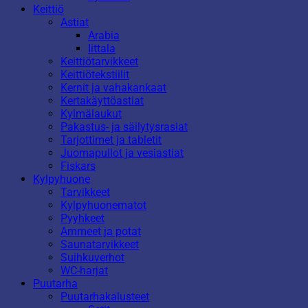
Keittiö
Astiat
Arabia
Iittala
Keittiötarvikkeet
Keittiötekstiilit
Kernit ja vahakankaat
Kertakäyttöastiat
Kylmälaukut
Pakastus- ja säilytysrasiat
Tarjottimet ja tabletit
Juomapullot ja vesiastiat
Fiskars
Kylpyhuone
Tarvikkeet
Kylpyhuonematot
Pyyhkeet
Ammeet ja potat
Saunatarvikkeet
Suihkuverhot
WC-harjat
Puutarha
Puutarhakalusteet