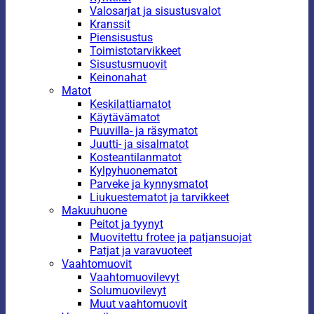
Valosarjat ja sisustusvalot
Kranssit
Piensisustus
Toimistotarvikkeet
Sisustusmuovit
Keinonahat
Matot
Keskilattiamatot
Käytävämatot
Puuvilla- ja räsymatot
Juutti- ja sisalmatot
Kosteantilanmatot
Kylpyhuonematot
Parveke ja kynnysmatot
Liukuestematot ja tarvikkeet
Makuuhuone
Peitot ja tyynyt
Muovitettu frotee ja patjansuojat
Patjat ja varavuoteet
Vaahtomuovit
Vaahtomuovilevyt
Solumuovilevyt
Muut vaahtomuovit