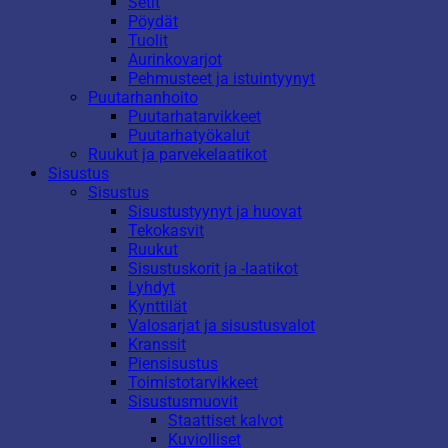
Setit
Pöydät
Tuolit
Aurinkovarjot
Pehmusteet ja istuintyynyt
Puutarhanhoito
Puutarhatarvikkeet
Puutarhatyökalut
Ruukut ja parvekelaatikot
Sisustus
Sisustus
Sisustustyynyt ja huovat
Tekokasvit
Ruukut
Sisustuskorit ja -laatikot
Lyhdyt
Kynttilät
Valosarjat ja sisustusvalot
Kranssit
Piensisustus
Toimistotarvikkeet
Sisustusmuovit
Staattiset kalvot
Kuviolliset