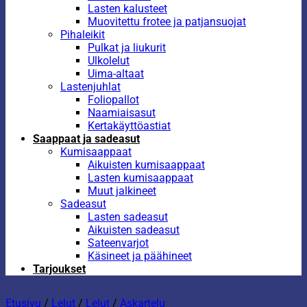
Lasten kalusteet
Muovitettu frotee ja patjansuojat
Pihaleikit
Pulkat ja liukurit
Ulkolelut
Uima-altaat
Lastenjuhlat
Foliopallot
Naamiaisasut
Kertakäyttöastiat
Saappaat ja sadeasut
Kumisaappaat
Aikuisten kumisaappaat
Lasten kumisaappaat
Muut jalkineet
Sadeasut
Lasten sadeasut
Aikuisten sadeasut
Sateenvarjot
Käsineet ja päähineet
Tarjoukset
Etusivu
/
Lelut
/
Lelut
/
Askartelu