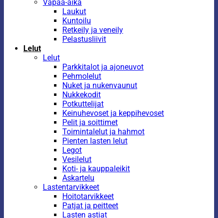
Vapaa-aika
Laukut
Kuntoilu
Retkeily ja veneily
Pelastusliivit
Lelut
Lelut
Parkkitalot ja ajoneuvot
Pehmolelut
Nuket ja nukenvaunut
Nukkekodit
Potkuttelijat
Keinuhevoset ja keppihevoset
Pelit ja soittimet
Toimintalelut ja hahmot
Pienten lasten lelut
Legot
Vesilelut
Koti- ja kauppaleikit
Askartelu
Lastentarvikkeet
Hoitotarvikkeet
Patjat ja peitteet
Lasten astiat