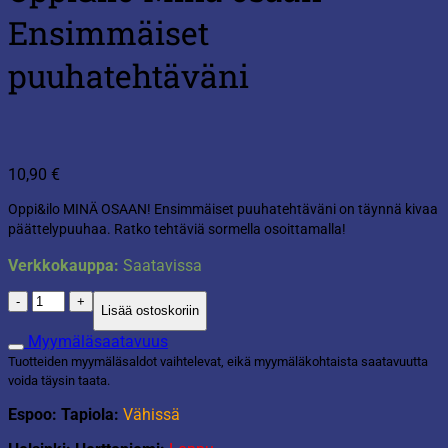
Ensimmäiset
puuhatehtäväni
10,90
€
Oppi&ilo MINÄ OSAAN! Ensimmäiset puuhatehtäväni on täynnä kivaa
päättelypuuhaa. Ratko tehtäviä sormella osoittamalla!
Verkkokauppa:
Saatavissa
Oppi&ilo
Lisää ostoskoriin
Minä
osaan
Myymäläsaatavuus
Ensimmäiset
Tuotteiden myymäläsaldot vaihtelevat, eikä myymäläkohtaista saatavuutta
puuhatehtäväni
voida täysin taata.
määrä
Espoo: Tapiola:
Vähissä