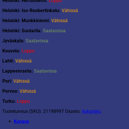
Helsinki: Herttoniemi:
Loppu
Helsinki: Iso-Roobertinkatu:
Vähissä
Helsinki: Munkkiniemi:
Vähissä
Helsinki: Suutarila:
Saatavissa
Jyväskyla:
Saatavissa
Kouvola:
Loppu
Lahti:
Vähissä
Lappeenranta:
Saatavissa
Pori:
Vähissä
Porvoo:
Vähissä
Turku:
Loppu
Tuotetunnus (SKU):
21198997
Osasto:
Askartelu
Kuvaus