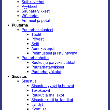
Suihkuverhot
Pyyhkeet
Saunatarvikkeet
WC-harjat
Ammeet ja potat
Puutarha
Puutarhakalusteet
Tuolit
Pöydät
Setit
Aurinkovarjot
Pehmusteet ja istuintyynyt
Puutarhanhoito
Ruukut ja parvekelaatikot
Puutarhatarvikkeet
Puutarhatyökalut
Sisustus
Sisustus
Sisustustyynyt ja huovat
Tekokasvit
Ruukut ja maljakot
Sisustuskorit ja -laatikot
Lyhdyt
Kynttilät