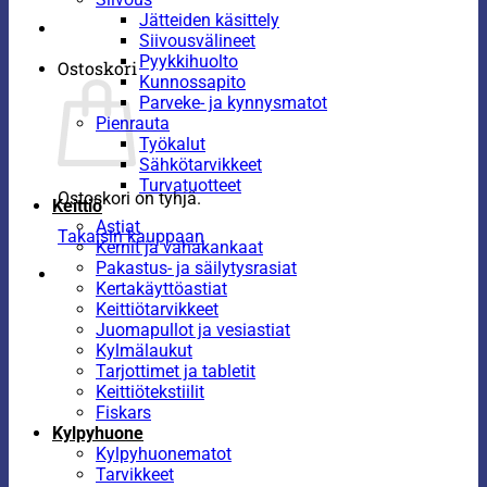
Jätteiden käsittely
Siivousvälineet
Pyykkihuolto
Ostoskori
Kunnossapito
Parveke- ja kynnysmatot
Pienrauta
Työkalut
Sähkötarvikkeet
Turvatuotteet
Ostoskori on tyhjä.
Keittiö
Astiat
Takaisin kauppaan
Kernit ja vahakankaat
Pakastus- ja säilytysrasiat
Kertakäyttöastiat
Keittiötarvikkeet
Juomapullot ja vesiastiat
Kylmälaukut
Tarjottimet ja tabletit
Keittiötekstiilit
Fiskars
Kylpyhuone
Kylpyhuonematot
Tarvikkeet