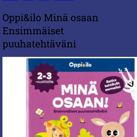
Oppi&ilo Minä osaan
Ensimmäiset
puuhatehtäväni