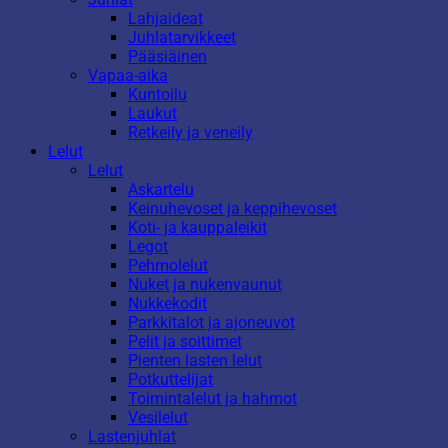
Lahjaideat
Juhlatarvikkeet
Pääsiäinen
Vapaa-aika
Kuntoilu
Laukut
Retkeily ja veneily
Lelut
Lelut
Askartelu
Keinuhevoset ja keppihevoset
Koti- ja kauppaleikit
Legot
Pehmolelut
Nuket ja nukenvaunut
Nukkekodit
Parkkitalot ja ajoneuvot
Pelit ja soittimet
Pienten lasten lelut
Potkuttelijat
Toimintalelut ja hahmot
Vesilelut
Lastenjuhlat