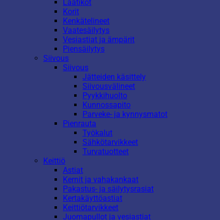
Laatikot
Korit
Kenkätelineet
Vaatesäilytys
Vesiastiat ja ämpärit
Piensäilytys
Siivous
Siivous
Jätteiden käsittely
Siivousvälineet
Pyykkihuolto
Kunnossapito
Parveke- ja kynnysmatot
Pienrauta
Työkalut
Sähkötarvikkeet
Turvatuotteet
Keittiö
Astiat
Kernit ja vahakankaat
Pakastus- ja säilytysrasiat
Kertakäyttöastiat
Keittiötarvikkeet
Juomapullot ja vesiastiat