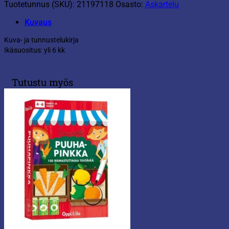
Tuotetunnus (SKU):
21197118
Osasto:
Askartelu
Kuvaus
Kuva- ja tunnustelukirja
Ikäsuositus: yli 6 kk
Tutustu myös