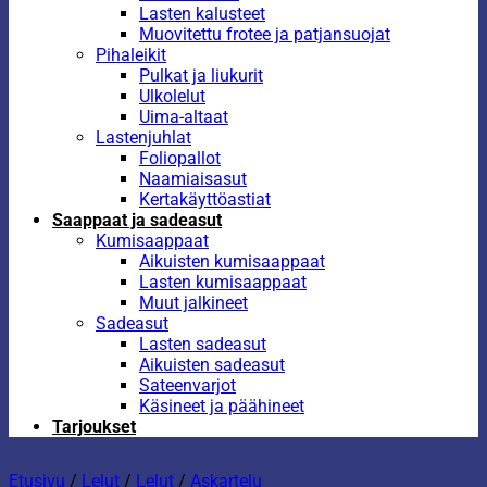
Lasten kalusteet
Muovitettu frotee ja patjansuojat
Pihaleikit
Pulkat ja liukurit
Ulkolelut
Uima-altaat
Lastenjuhlat
Foliopallot
Naamiaisasut
Kertakäyttöastiat
Saappaat ja sadeasut
Kumisaappaat
Aikuisten kumisaappaat
Lasten kumisaappaat
Muut jalkineet
Sadeasut
Lasten sadeasut
Aikuisten sadeasut
Sateenvarjot
Käsineet ja päähineet
Tarjoukset
Etusivu
/
Lelut
/
Lelut
/
Askartelu