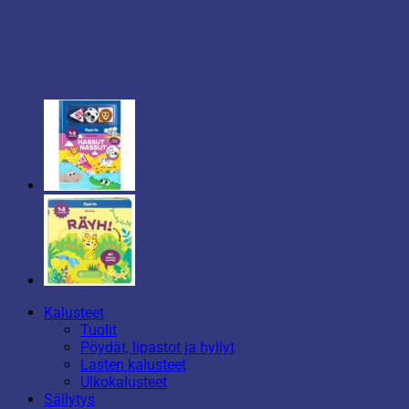
Kalusteet
Tuolit
Pöydät, lipastot ja hyllyt
Lasten kalusteet
Ulkokalusteet
Säilytys