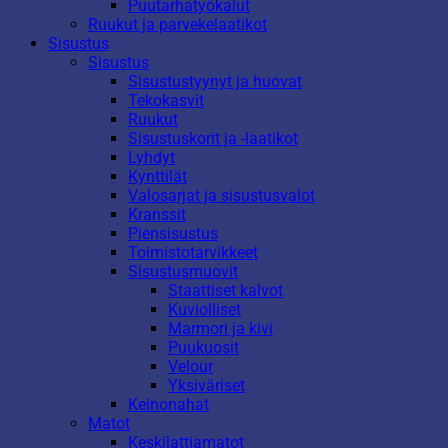
Puutarhatyökalut
Ruukut ja parvekelaatikot
Sisustus
Sisustus
Sisustustyynyt ja huovat
Tekokasvit
Ruukut
Sisustuskorit ja -laatikot
Lyhdyt
Kynttilät
Valosarjat ja sisustusvalot
Kranssit
Piensisustus
Toimistotarvikkeet
Sisustusmuovit
Staattiset kalvot
Kuviolliset
Marmori ja kivi
Puukuosit
Velour
Yksiväriset
Keinonahat
Matot
Keskilattiamatot