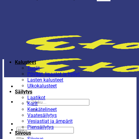
Kalusteet
Tuolit
Pöydät, lipastot ja hyllyt
Lasten kalusteet
Ulkokalusteet
Säilytys
Laatikot
Etsi:
Korit
Kenkätelineet
Vaatesäilytys
Vesiastiat ja ämpärit
Piensäilytys
Etsi:
Siivous
Siivous