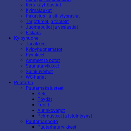
Kertakäyttöastiat
Kylmälaukut
Pakastus- ja säilytysrasiat
Tarjottimet ja tabletit
Juomapullot ja vesiastiat
Fiskars
Kylpyhuone
Tarvikkeet
Kylpyhuonematot
Pyyhkeet
Ammeet ja potat
Saunatarvikkeet
Suihkuverhot
WC-harjat
Puutarha
Puutarhakalusteet
Setit
Pöydät
Tuolit
Aurinkovarjot
Pehmusteet ja istuintyynyt
Puutarhanhoito
Puutarhatarvikkeet