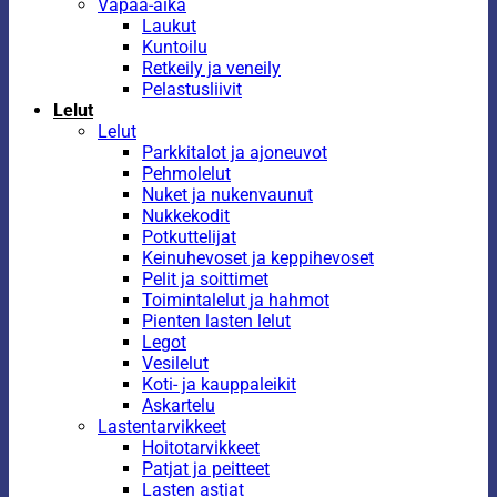
Vapaa-aika
Laukut
Kuntoilu
Retkeily ja veneily
Pelastusliivit
Lelut
Lelut
Parkkitalot ja ajoneuvot
Pehmolelut
Nuket ja nukenvaunut
Nukkekodit
Potkuttelijat
Keinuhevoset ja keppihevoset
Pelit ja soittimet
Toimintalelut ja hahmot
Pienten lasten lelut
Legot
Vesilelut
Koti- ja kauppaleikit
Askartelu
Lastentarvikkeet
Hoitotarvikkeet
Patjat ja peitteet
Lasten astiat