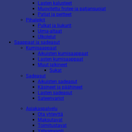
Lasten kalusteet
Muovitettu frotee ja patjansuojat
Patjat ja peitteet
Pihaleikit
Pulkat ja liukurit
Uima-altaat
Ulkolelut
Saappaat ja sadeasut
Kumisaappaat
Aikuisten kumisaappaat
Lasten kumisaappaat
Muut jalkineet
Sukat
Sadeasut
Aikuisten sadeasut
Käsineet ja päähineet
Lasten sadeasut
Sateenvarjot
Asiakaspalvelu
Ota yhteyttä
Maksutavat
Toimitustavat
Yritysmyynti