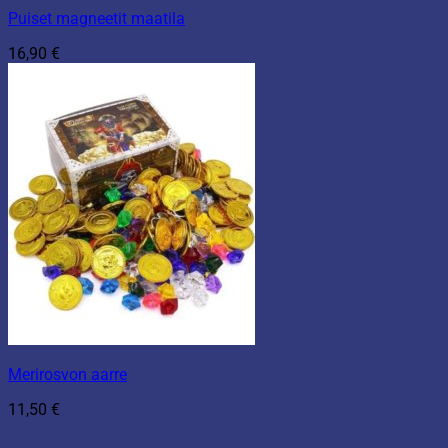
Puiset magneetit maatila
16,90
€
Merirosvon aarre
11,50
€