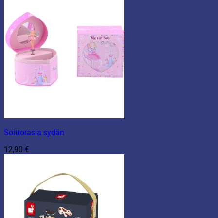
Soittorasia sydän
12,90
€