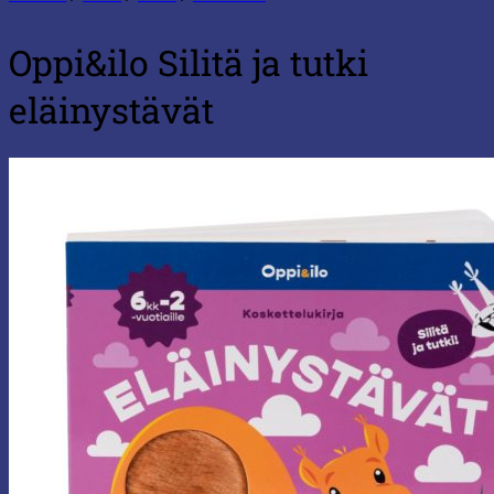
Oppi&ilo Silitä ja tutki
eläinystävät