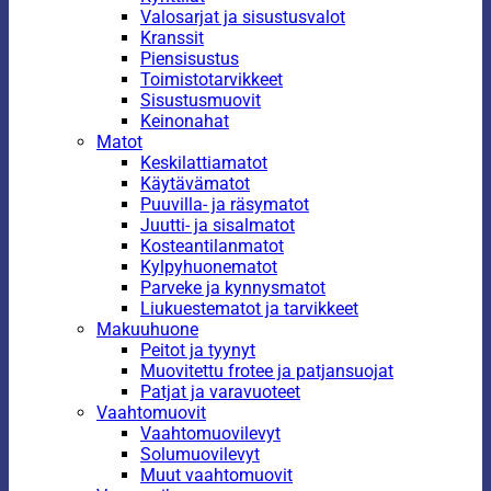
Valosarjat ja sisustusvalot
Kranssit
Piensisustus
Toimistotarvikkeet
Sisustusmuovit
Keinonahat
Matot
Keskilattiamatot
Käytävämatot
Puuvilla- ja räsymatot
Juutti- ja sisalmatot
Kosteantilanmatot
Kylpyhuonematot
Parveke ja kynnysmatot
Liukuestematot ja tarvikkeet
Makuuhuone
Peitot ja tyynyt
Muovitettu frotee ja patjansuojat
Patjat ja varavuoteet
Vaahtomuovit
Vaahtomuovilevyt
Solumuovilevyt
Muut vaahtomuovit