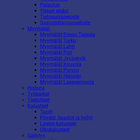
Palautus
Yleiset ehdot
Tietosuojaseloste
Saavutettavuusseloste
Myymälät
Myymälät Espoo Tapiola
Myymälät Turku
Myymälät Lahti
Myymälät Pori
Myymälät Jyväskylä
Myymälät Kouvola
Myymälät Porvoo
Myymälät Helsinki
Myymälät Lappeenranta
Historia
Työpaikat
Tiedotteet
Kalusteet
Tuolit
Pöydät, lipastot ja hyllyt
Lasten kalusteet
Ulkokalusteet
Säilytys