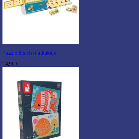
Puzzle Beach matkakirja
14,90
€