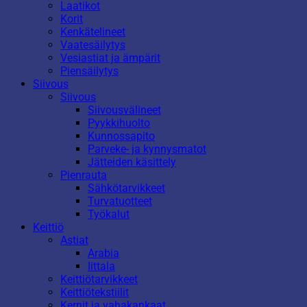
Laatikot
Korit
Kenkätelineet
Vaatesäilytys
Vesiastiat ja ämpärit
Piensäilytys
Siivous
Siivous
Siivousvälineet
Pyykkihuolto
Kunnossapito
Parveke- ja kynnysmatot
Jätteiden käsittely
Pienrauta
Sähkötarvikkeet
Turvatuotteet
Työkalut
Keittiö
Astiat
Arabia
Iittala
Keittiötarvikkeet
Keittiötekstiilit
Kernit ja vahakankaat