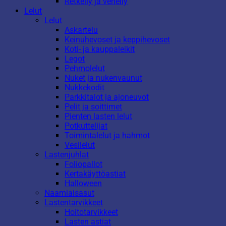
Retkeily ja veneily
Lelut
Lelut
Askartelu
Keinuhevoset ja keppihevoset
Koti- ja kauppaleikit
Legot
Pehmolelut
Nuket ja nukenvaunut
Nukkekodit
Parkkitalot ja ajoneuvot
Pelit ja soittimet
Pienten lasten lelut
Potkuttelijat
Toimintalelut ja hahmot
Vesilelut
Lastenjuhlat
Foliopallot
Kertakäyttöastiat
Halloween
Naamiaisasut
Lastentarvikkeet
Hoitotarvikkeet
Lasten astiat