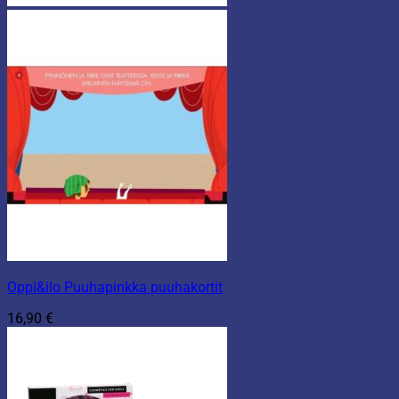
Oppi&ilo Puuhapinkka puuhakortit
16,90
€