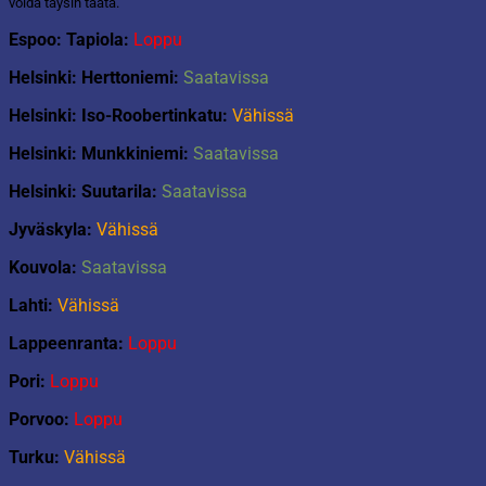
voida täysin taata.
määrä
Espoo: Tapiola:
Loppu
Helsinki: Herttoniemi:
Saatavissa
Helsinki: Iso-Roobertinkatu:
Vähissä
Helsinki: Munkkiniemi:
Saatavissa
Helsinki: Suutarila:
Saatavissa
Jyväskyla:
Vähissä
Kouvola:
Saatavissa
Lahti:
Vähissä
Lappeenranta:
Loppu
Pori:
Loppu
Porvoo:
Loppu
Turku:
Vähissä