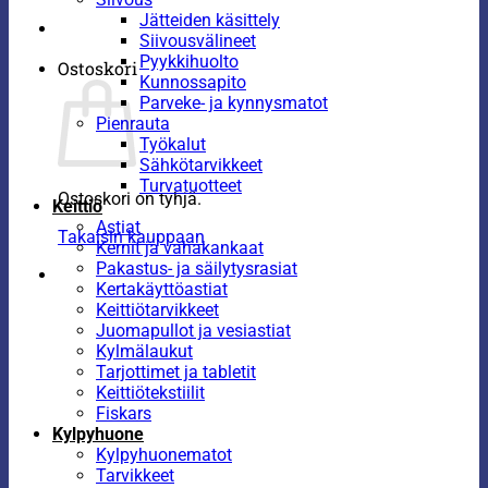
Jätteiden käsittely
Siivousvälineet
Pyykkihuolto
Ostoskori
Kunnossapito
Parveke- ja kynnysmatot
Pienrauta
Työkalut
Sähkötarvikkeet
Turvatuotteet
Ostoskori on tyhjä.
Keittiö
Astiat
Takaisin kauppaan
Kernit ja vahakankaat
Pakastus- ja säilytysrasiat
Kertakäyttöastiat
Keittiötarvikkeet
Juomapullot ja vesiastiat
Kylmälaukut
Tarjottimet ja tabletit
Keittiötekstiilit
Fiskars
Kylpyhuone
Kylpyhuonematot
Tarvikkeet