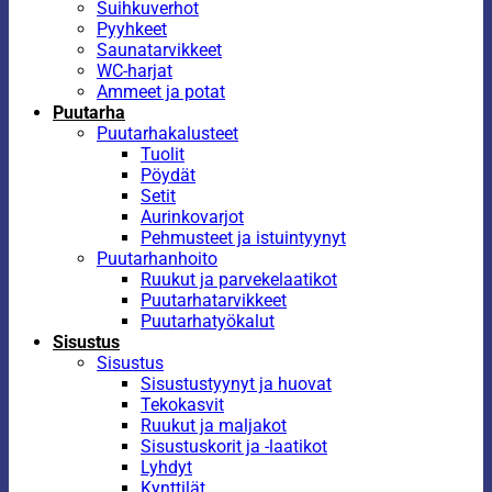
Suihkuverhot
Pyyhkeet
Saunatarvikkeet
WC-harjat
Ammeet ja potat
Puutarha
Puutarhakalusteet
Tuolit
Pöydät
Setit
Aurinkovarjot
Pehmusteet ja istuintyynyt
Puutarhanhoito
Ruukut ja parvekelaatikot
Puutarhatarvikkeet
Puutarhatyökalut
Sisustus
Sisustus
Sisustustyynyt ja huovat
Tekokasvit
Ruukut ja maljakot
Sisustuskorit ja -laatikot
Lyhdyt
Kynttilät