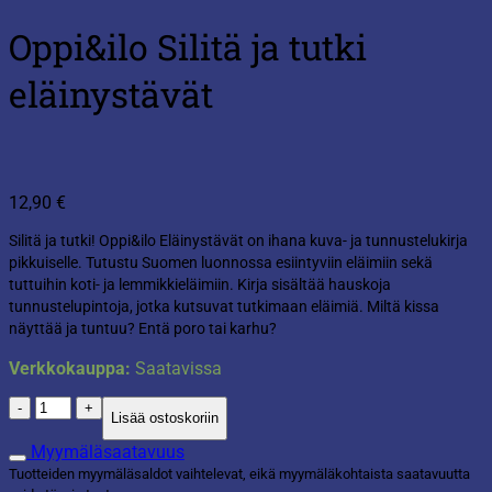
Oppi&ilo Silitä ja tutki
eläinystävät
12,90
€
Silitä ja tutki! Oppi&ilo Eläinystävät on ihana kuva- ja tunnustelukirja
pikkuiselle. Tutustu Suomen luonnossa esiintyviin eläimiin sekä
tuttuihin koti- ja lemmikkieläimiin. Kirja sisältää hauskoja
tunnustelupintoja, jotka kutsuvat tutkimaan eläimiä. Miltä kissa
näyttää ja tuntuu? Entä poro tai karhu?
Verkkokauppa:
Saatavissa
Oppi&ilo
Lisää ostoskoriin
Silitä
ja
Myymäläsaatavuus
tutki
Tuotteiden myymäläsaldot vaihtelevat, eikä myymäläkohtaista saatavuutta
eläinystävät