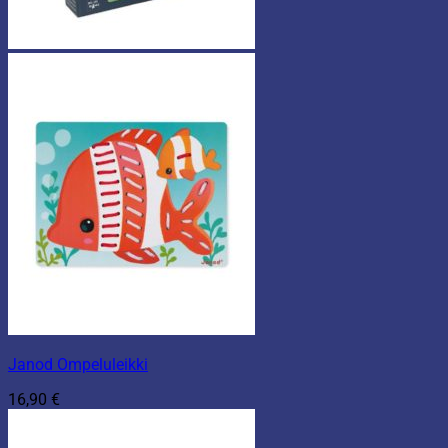
Janod Ompeluleikki
16,90
€