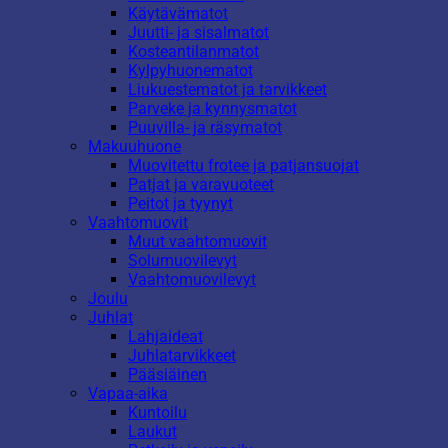
Käytävämatot
Juutti- ja sisalmatot
Kosteantilanmatot
Kylpyhuonematot
Liukuestematot ja tarvikkeet
Parveke ja kynnysmatot
Puuvilla- ja räsymatot
Makuuhuone
Muovitettu frotee ja patjansuojat
Patjat ja varavuoteet
Peitot ja tyynyt
Vaahtomuovit
Muut vaahtomuovit
Solumuovilevyt
Vaahtomuovilevyt
Joulu
Juhlat
Lahjaideat
Juhlatarvikkeet
Pääsiäinen
Vapaa-aika
Kuntoilu
Laukut