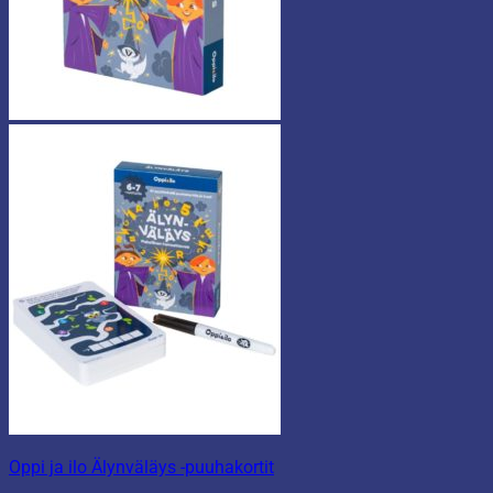
Oppi ja ilo Älynväläys -puuhakortit