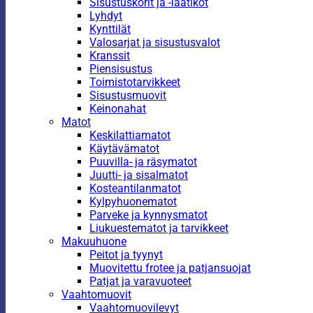
Sisustuskorit ja -laatikot
Lyhdyt
Kynttilät
Valosarjat ja sisustusvalot
Kranssit
Piensisustus
Toimistotarvikkeet
Sisustusmuovit
Keinonahat
Matot
Keskilattiamatot
Käytävämatot
Puuvilla- ja räsymatot
Juutti- ja sisalmatot
Kosteantilanmatot
Kylpyhuonematot
Parveke ja kynnysmatot
Liukuestematot ja tarvikkeet
Makuuhuone
Peitot ja tyynyt
Muovitettu frotee ja patjansuojat
Patjat ja varavuoteet
Vaahtomuovit
Vaahtomuovilevyt