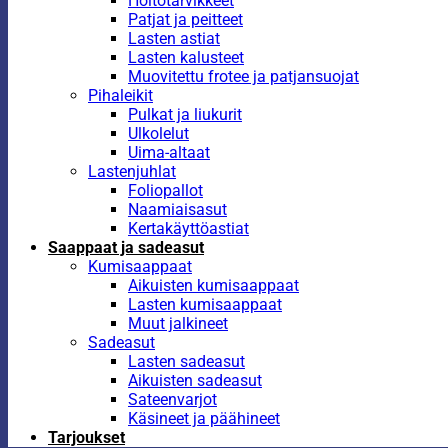
Hoitotarvikkeet
Patjat ja peitteet
Lasten astiat
Lasten kalusteet
Muovitettu frotee ja patjansuojat
Pihaleikit
Pulkat ja liukurit
Ulkolelut
Uima-altaat
Lastenjuhlat
Foliopallot
Naamiaisasut
Kertakäyttöastiat
Saappaat ja sadeasut
Kumisaappaat
Aikuisten kumisaappaat
Lasten kumisaappaat
Muut jalkineet
Sadeasut
Lasten sadeasut
Aikuisten sadeasut
Sateenvarjot
Käsineet ja päähineet
Tarjoukset