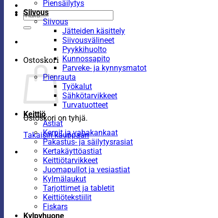
Piensäilytys
Siivous
Etsi:
Siivous
Jätteiden käsittely
Siivousvälineet
Pyykkihuolto
Kunnossapito
Ostoskori
Parveke- ja kynnysmatot
Pienrauta
Työkalut
Sähkötarvikkeet
Turvatuotteet
Keittiö
Ostoskori on tyhjä.
Astiat
Kernit ja vahakankaat
Takaisin kauppaan
Pakastus- ja säilytysrasiat
Kertakäyttöastiat
Keittiötarvikkeet
Juomapullot ja vesiastiat
Kylmälaukut
Tarjottimet ja tabletit
Keittiötekstiilit
Fiskars
Kylpyhuone