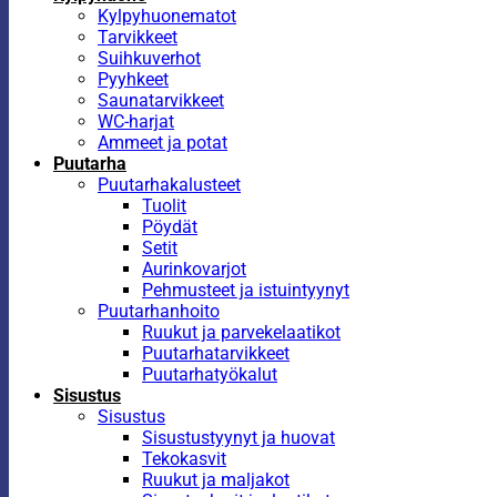
Kylpyhuonematot
Tarvikkeet
Suihkuverhot
Pyyhkeet
Saunatarvikkeet
WC-harjat
Ammeet ja potat
Puutarha
Puutarhakalusteet
Tuolit
Pöydät
Setit
Aurinkovarjot
Pehmusteet ja istuintyynyt
Puutarhanhoito
Ruukut ja parvekelaatikot
Puutarhatarvikkeet
Puutarhatyökalut
Sisustus
Sisustus
Sisustustyynyt ja huovat
Tekokasvit
Ruukut ja maljakot