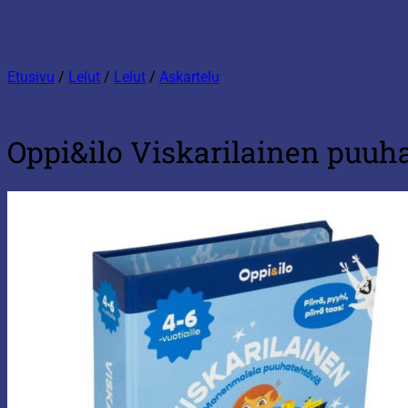
Etusivu
/
Lelut
/
Lelut
/
Askartelu
Oppi&ilo Viskarilainen puuha