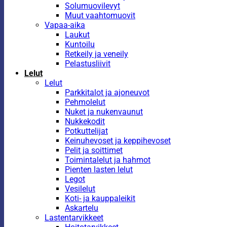
Solumuovilevyt
Muut vaahtomuovit
Vapaa-aika
Laukut
Kuntoilu
Retkeily ja veneily
Pelastusliivit
Lelut
Lelut
Parkkitalot ja ajoneuvot
Pehmolelut
Nuket ja nukenvaunut
Nukkekodit
Potkuttelijat
Keinuhevoset ja keppihevoset
Pelit ja soittimet
Toimintalelut ja hahmot
Pienten lasten lelut
Legot
Vesilelut
Koti- ja kauppaleikit
Askartelu
Lastentarvikkeet