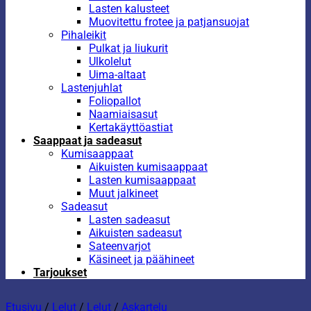
Lasten kalusteet
Muovitettu frotee ja patjansuojat
Pihaleikit
Pulkat ja liukurit
Ulkolelut
Uima-altaat
Lastenjuhlat
Foliopallot
Naamiaisasut
Kertakäyttöastiat
Saappaat ja sadeasut
Kumisaappaat
Aikuisten kumisaappaat
Lasten kumisaappaat
Muut jalkineet
Sadeasut
Lasten sadeasut
Aikuisten sadeasut
Sateenvarjot
Käsineet ja päähineet
Tarjoukset
Etusivu
/
Lelut
/
Lelut
/
Askartelu