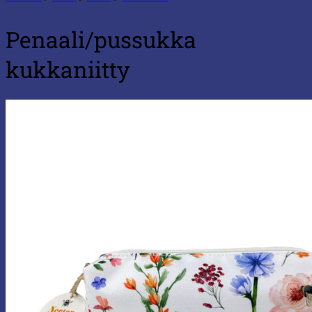
Penaali/pussukka
kukkaniitty