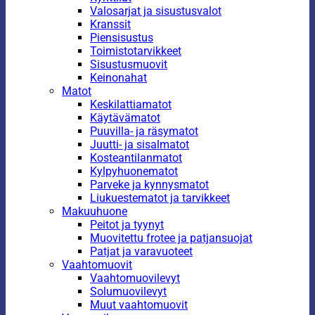
Valosarjat ja sisustusvalot
Kranssit
Piensisustus
Toimistotarvikkeet
Sisustusmuovit
Keinonahat
Matot
Keskilattiamatot
Käytävämatot
Puuvilla- ja räsymatot
Juutti- ja sisalmatot
Kosteantilanmatot
Kylpyhuonematot
Parveke ja kynnysmatot
Liukuestematot ja tarvikkeet
Makuuhuone
Peitot ja tyynyt
Muovitettu frotee ja patjansuojat
Patjat ja varavuoteet
Vaahtomuovit
Vaahtomuovilevyt
Solumuovilevyt
Muut vaahtomuovit