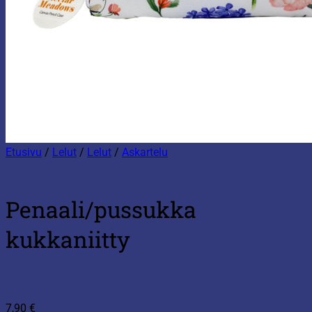
Etusivu
/
Lelut
/
Lelut
/
Askartelu
Penaali/pussukka
kukkaniitty
7,90
€