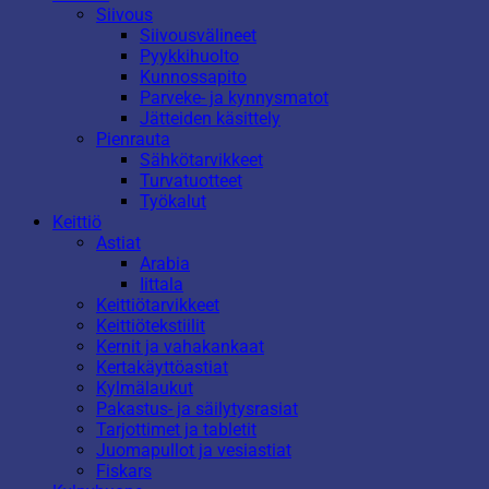
Siivous
Siivousvälineet
Pyykkihuolto
Kunnossapito
Parveke- ja kynnysmatot
Jätteiden käsittely
Pienrauta
Sähkötarvikkeet
Turvatuotteet
Työkalut
Keittiö
Astiat
Arabia
Iittala
Keittiötarvikkeet
Keittiötekstiilit
Kernit ja vahakankaat
Kertakäyttöastiat
Kylmälaukut
Pakastus- ja säilytysrasiat
Tarjottimet ja tabletit
Juomapullot ja vesiastiat
Fiskars