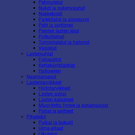
Pehmolelut
Nuket ja nukenvaunut
Nukkekodit
Parkkitalot ja ajoneuvot
Pelit ja soittimet
Pienten lasten lelut
Potkuttelijat
Toimintalelut ja hahmot
Vesilelut
Lastenjuhlat
Foliopallot
Kertakäyttöastiat
Halloween
Naamiaisasut
Lastentarvikkeet
Hoitotarvikkeet
Lasten astiat
Lasten kalusteet
Muovitettu frotee ja patjansuojat
Patjat ja peitteet
Pihaleikit
Pulkat ja liukurit
Uima-altaat
Ulkolelut