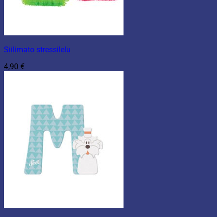
Siilimato stressilelu
4,90
€