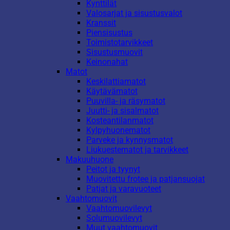
Kynttilät
Valosarjat ja sisustusvalot
Kranssit
Piensisustus
Toimistotarvikkeet
Sisustusmuovit
Keinonahat
Matot
Keskilattiamatot
Käytävämatot
Puuvilla- ja räsymatot
Juutti- ja sisalmatot
Kosteantilanmatot
Kylpyhuonematot
Parveke ja kynnysmatot
Liukuestematot ja tarvikkeet
Makuuhuone
Peitot ja tyynyt
Muovitettu frotee ja patjansuojat
Patjat ja varavuoteet
Vaahtomuovit
Vaahtomuovilevyt
Solumuovilevyt
Muut vaahtomuovit