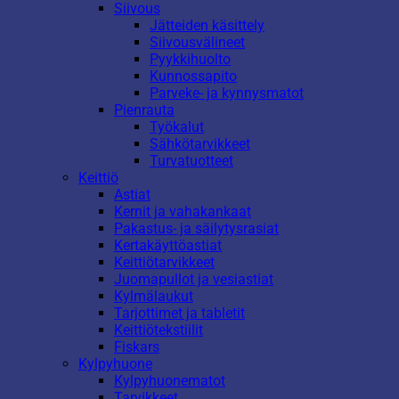
Siivous
Jätteiden käsittely
Siivousvälineet
Pyykkihuolto
Kunnossapito
Parveke- ja kynnysmatot
Pienrauta
Työkalut
Sähkötarvikkeet
Turvatuotteet
Keittiö
Astiat
Kernit ja vahakankaat
Pakastus- ja säilytysrasiat
Kertakäyttöastiat
Keittiötarvikkeet
Juomapullot ja vesiastiat
Kylmälaukut
Tarjottimet ja tabletit
Keittiötekstiilit
Fiskars
Kylpyhuone
Kylpyhuonematot
Tarvikkeet