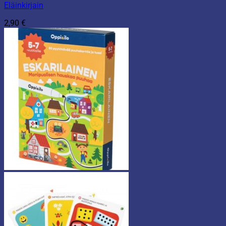
Eläinkirjain
2,90
€