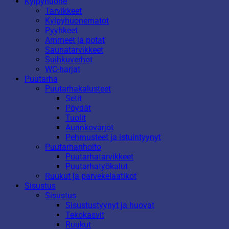
Kylpyhuone
Tarvikkeet
Kylpyhuonematot
Pyyhkeet
Ammeet ja potat
Saunatarvikkeet
Suihkuverhot
WC-harjat
Puutarha
Puutarhakalusteet
Setit
Pöydät
Tuolit
Aurinkovarjot
Pehmusteet ja istuintyynyt
Puutarhanhoito
Puutarhatarvikkeet
Puutarhatyökalut
Ruukut ja parvekelaatikot
Sisustus
Sisustus
Sisustustyynyt ja huovat
Tekokasvit
Ruukut