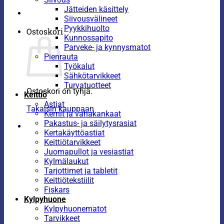
Jätteiden käsittely
Siivousvälineet
Pyykkihuolto
Ostoskori
Kunnossapito
Parveke- ja kynnysmatot
Pienrauta
Työkalut
Sähkötarvikkeet
Turvatuotteet
Ostoskori on tyhjä.
Keittiö
Astiat
Takaisin kauppaan
Kernit ja vahakankaat
Pakastus- ja säilytysrasiat
Kertakäyttöastiat
Keittiötarvikkeet
Juomapullot ja vesiastiat
Kylmälaukut
Tarjottimet ja tabletit
Keittiötekstiilit
Fiskars
Kylpyhuone
Kylpyhuonematot
Tarvikkeet