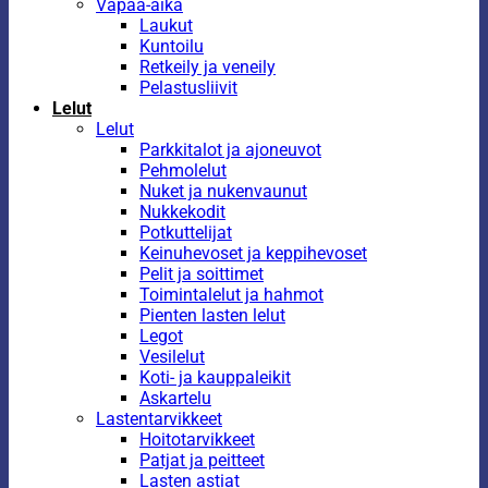
Vapaa-aika
Laukut
Kuntoilu
Retkeily ja veneily
Pelastusliivit
Lelut
Lelut
Parkkitalot ja ajoneuvot
Pehmolelut
Nuket ja nukenvaunut
Nukkekodit
Potkuttelijat
Keinuhevoset ja keppihevoset
Pelit ja soittimet
Toimintalelut ja hahmot
Pienten lasten lelut
Legot
Vesilelut
Koti- ja kauppaleikit
Askartelu
Lastentarvikkeet
Hoitotarvikkeet
Patjat ja peitteet
Lasten astiat