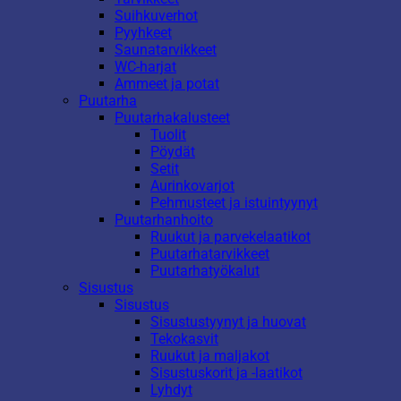
Suihkuverhot
Pyyhkeet
Saunatarvikkeet
WC-harjat
Ammeet ja potat
Puutarha
Puutarhakalusteet
Tuolit
Pöydät
Setit
Aurinkovarjot
Pehmusteet ja istuintyynyt
Puutarhanhoito
Ruukut ja parvekelaatikot
Puutarhatarvikkeet
Puutarhatyökalut
Sisustus
Sisustus
Sisustustyynyt ja huovat
Tekokasvit
Ruukut ja maljakot
Sisustuskorit ja -laatikot
Lyhdyt