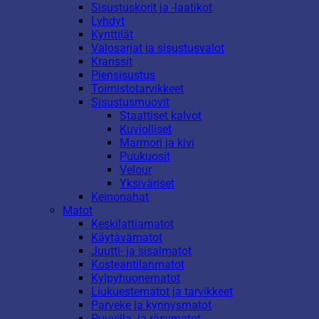
Sisustuskorit ja -laatikot
Lyhdyt
Kynttilät
Valosarjat ja sisustusvalot
Kranssit
Piensisustus
Toimistotarvikkeet
Sisustusmuovit
Staattiset kalvot
Kuviolliset
Marmori ja kivi
Puukuosit
Velour
Yksiväriset
Keinonahat
Matot
Keskilattiamatot
Käytävämatot
Juutti- ja sisalmatot
Kosteantilanmatot
Kylpyhuonematot
Liukuestematot ja tarvikkeet
Parveke ja kynnysmatot
Puuvilla- ja räsymatot