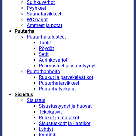
Suihkuverhot
Pyyhkeet
Saunatarvikkeet
WC-harjat
Ammeet ja potat
Puutarha
Puutarhakalusteet
Tuolit
Pöydät
Setit
Aurinkovarjot
Pehmusteet ja istuintyynyt
Puutarhanhoito
Ruukut ja parvekelaatikot
Puutarhatarvikkeet
Puutarhatyökalut
Sisustus
Sisustus
Sisustustyynyt ja huovat
Tekokasvit
Ruukut ja maljakot
Sisustuskorit ja -laatikot
Lyhdyt
Kynttilät