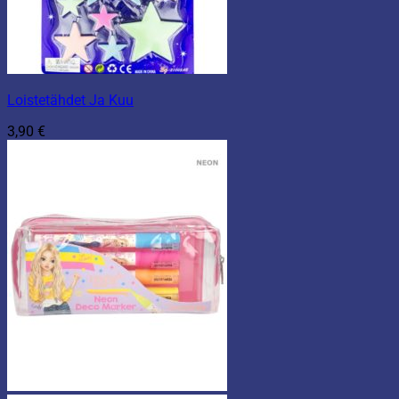
Loistetähdet Ja Kuu
3,90
€