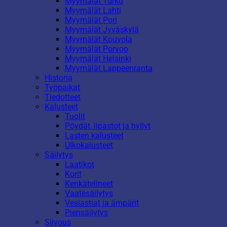
Myymälät Turku
Myymälät Lahti
Myymälät Pori
Myymälät Jyväskylä
Myymälät Kouvola
Myymälät Porvoo
Myymälät Helsinki
Myymälät Lappeenranta
Historia
Työpaikat
Tiedotteet
Kalusteet
Tuolit
Pöydät, lipastot ja hyllyt
Lasten kalusteet
Ulkokalusteet
Säilytys
Laatikot
Korit
Kenkätelineet
Vaatesäilytys
Vesiastiat ja ämpärit
Piensäilytys
Siivous