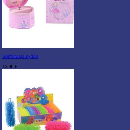
Soittorasia sydän
12,90
€