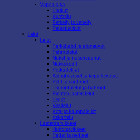
Vapaa-aika
Laukut
Kuntoilu
Retkeily ja veneily
Pelastusliivit
Lelut
Lelut
Parkkitalot ja ajoneuvot
Pehmolelut
Nuket ja nukenvaunut
Nukkekodit
Potkuttelijat
Keinuhevoset ja keppihevoset
Pelit ja soittimet
Toimintalelut ja hahmot
Pienten lasten lelut
Legot
Vesilelut
Koti- ja kauppaleikit
Askartelu
Lastentarvikkeet
Hoitotarvikkeet
Patjat ja peitteet