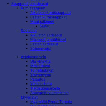
Saappaat ja sadeasut
Kumisaappaat
Aikuisten kumisaappaat
Lasten kumisaappaat
Muut jalkineet
Sukat
Sadeasut
Aikuisten sadeasut
Käsineet ja päähineet
Lasten sadeasut
Sateenvarjot
Asiakaspalvelu
Ota yhteyttä
Maksutavat
Toimitustavat
Yritysmyynti
Palautus
Yleiset ehdot
Tietosuojaseloste
Saavutettavuusseloste
Myymälät
Myymälät Espoo Tapiola