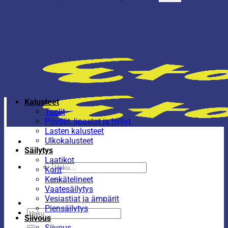
Kalusteet
Tuolit
Pöydät, lipastot ja hyllyt
Lasten kalusteet
Ulkokalusteet
Säilytys
Laatikot
Etsi:
Korit
Kenkätelineet
Vaatesäilytys
Vesiastiat ja ämpärit
Piensäilytys
Etsi:
Siivous
Siivous