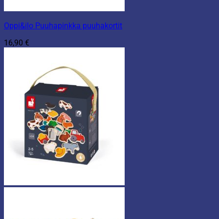
Oppi&ilo Puuhapinkka puuhakortit
16,90
€