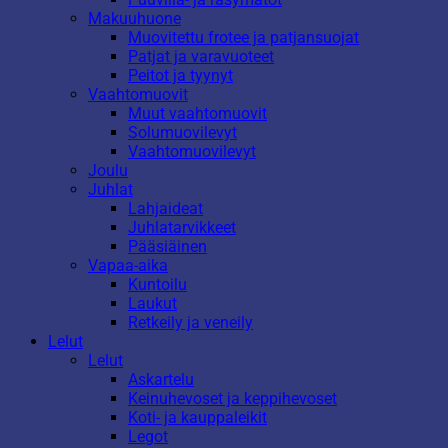
Makuuhuone
Muovitettu frotee ja patjansuojat
Patjat ja varavuoteet
Peitot ja tyynyt
Vaahtomuovit
Muut vaahtomuovit
Solumuovilevyt
Vaahtomuovilevyt
Joulu
Juhlat
Lahjaideat
Juhlatarvikkeet
Pääsiäinen
Vapaa-aika
Kuntoilu
Laukut
Retkeily ja veneily
Lelut
Lelut
Askartelu
Keinuhevoset ja keppihevoset
Koti- ja kauppaleikit
Legot