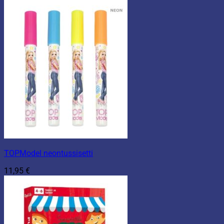
TOPModel neontussisetti
11,95
€