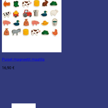
Puiset magneetit maatila
16,90
€