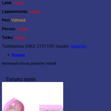
Lahti:
Loppu
Lappeenranta:
Loppu
Pori:
Vähissä
Porvoo:
Loppu
Turku:
Loppu
Tuotetunnus (SKU):
21211051
Osasto:
Askartelu
Kuvaus
Materiaali canvas, polyester, metalli
Tutustu myös