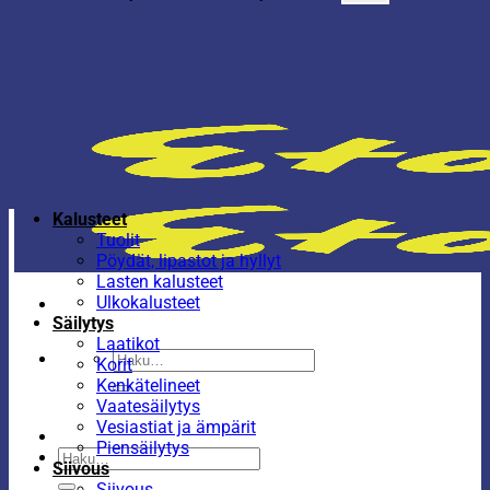
Kalusteet
Tuolit
Pöydät, lipastot ja hyllyt
Lasten kalusteet
Ulkokalusteet
Säilytys
Laatikot
Etsi:
Korit
Kenkätelineet
Vaatesäilytys
Vesiastiat ja ämpärit
Piensäilytys
Etsi:
Siivous
Siivous