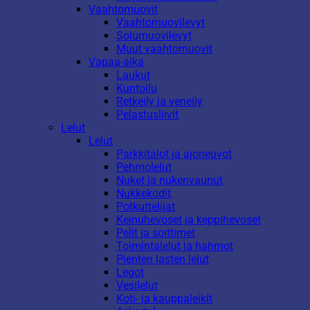
Vaahtomuovit
Vaahtomuovilevyt
Solumuovilevyt
Muut vaahtomuovit
Vapaa-aika
Laukut
Kuntoilu
Retkeily ja veneily
Pelastusliivit
Lelut
Lelut
Parkkitalot ja ajoneuvot
Pehmolelut
Nuket ja nukenvaunut
Nukkekodit
Potkuttelijat
Keinuhevoset ja keppihevoset
Pelit ja soittimet
Toimintalelut ja hahmot
Pienten lasten lelut
Legot
Vesilelut
Koti- ja kauppaleikit