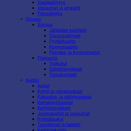
Vaatesäilytys
Vesiastiat ja ämpärit
Piensäilytys
Siivous
Siivous
Jätteiden käsittely
Siivousvälineet
Pyykkihuolto
Kunnossapito
Parveke- ja kynnysmatot
Pienrauta
Työkalut
Sähkötarvikkeet
Turvatuotteet
Keittiö
Astiat
Kernit ja vahakankaat
Pakastus- ja säilytysrasiat
Kertakäyttöastiat
Keittiötarvikkeet
Juomapullot ja vesiastiat
Kylmälaukut
Tarjottimet ja tabletit
Keittiötekstiilit