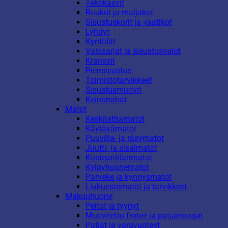
Tekokasvit
Ruukut ja maljakot
Sisustuskorit ja -laatikot
Lyhdyt
Kynttilät
Valosarjat ja sisustusvalot
Kranssit
Piensisustus
Toimistotarvikkeet
Sisustusmuovit
Keinonahat
Matot
Keskilattiamatot
Käytävämatot
Puuvilla- ja räsymatot
Juutti- ja sisalmatot
Kosteantilanmatot
Kylpyhuonematot
Parveke ja kynnysmatot
Liukuestematot ja tarvikkeet
Makuuhuone
Peitot ja tyynyt
Muovitettu frotee ja patjansuojat
Patjat ja varavuoteet