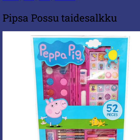
Pipsa Possu taidesalkku