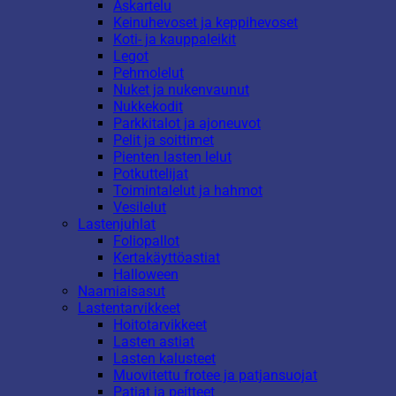
Askartelu
Keinuhevoset ja keppihevoset
Koti- ja kauppaleikit
Legot
Pehmolelut
Nuket ja nukenvaunut
Nukkekodit
Parkkitalot ja ajoneuvot
Pelit ja soittimet
Pienten lasten lelut
Potkuttelijat
Toimintalelut ja hahmot
Vesilelut
Lastenjuhlat
Foliopallot
Kertakäyttöastiat
Halloween
Naamiaisasut
Lastentarvikkeet
Hoitotarvikkeet
Lasten astiat
Lasten kalusteet
Muovitettu frotee ja patjansuojat
Patjat ja peitteet