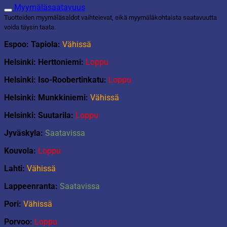
Myymäläsaatavuus
Tuotteiden myymäläsaldot vaihtelevat, eikä myymäläkohtaista saatavuutta
voida täysin taata.
Espoo: Tapiola:
Vähissä
Helsinki: Herttoniemi:
Loppu
Helsinki: Iso-Roobertinkatu:
Loppu
Helsinki: Munkkiniemi:
Vähissä
Helsinki: Suutarila:
Loppu
Jyväskyla:
Saatavissa
Kouvola:
Loppu
Lahti:
Vähissä
Lappeenranta:
Saatavissa
Pori:
Vähissä
Porvoo:
Loppu