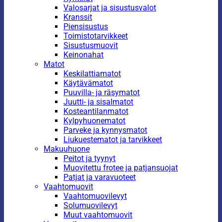
Valosarjat ja sisustusvalot
Kranssit
Piensisustus
Toimistotarvikkeet
Sisustusmuovit
Keinonahat
Matot
Keskilattiamatot
Käytävämatot
Puuvilla- ja räsymatot
Juutti- ja sisalmatot
Kosteantilanmatot
Kylpyhuonematot
Parveke ja kynnysmatot
Liukuestematot ja tarvikkeet
Makuuhuone
Peitot ja tyynyt
Muovitettu frotee ja patjansuojat
Patjat ja varavuoteet
Vaahtomuovit
Vaahtomuovilevyt
Solumuovilevyt
Muut vaahtomuovit