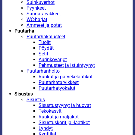
Suihkuverhot
Pyyhkeet
Saunatarvikkeet
WC-harjat
Ammeet ja potat
Puutarha
Puutarhakalusteet
Tuolit
Pöydät
Setit
Aurinkovarjot
Pehmusteet ja istuintyynyt
Puutarhanhoito
Ruukut ja parvekelaatikot
Puutarhatarvikkeet
Puutarhatyökalut
Sisustus
Sisustus
Sisustustyynyt ja huovat
Tekokasvit
Ruukut ja maljakot
Sisustuskorit ja -laatikot
Lyhdyt
Kynttilät