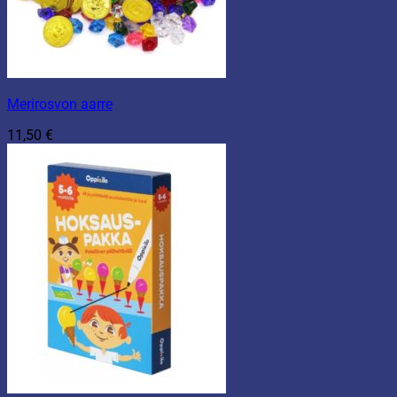
Merirosvon aarre
11,50
€