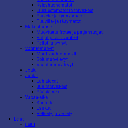
Kylpyhuonematot
Liukuestematot ja tarvikkeet
Parveke ja kynnysmatot
Puuvilla- ja räsymatot
Makuuhuone
Muovitettu frotee ja patjansuojat
Patjat ja varavuoteet
Peitot ja tyynyt
Vaahtomuovit
Muut vaahtomuovit
Solumuovilevyt
Vaahtomuovilevyt
Joulu
Juhlat
Lahjaideat
Juhlatarvikkeet
Pääsiäinen
Vapaa-aika
Kuntoilu
Laukut
Retkeily ja veneily
Lelut
Lelut