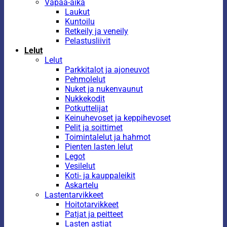
Vapaa-aika
Laukut
Kuntoilu
Retkeily ja veneily
Pelastusliivit
Lelut
Lelut
Parkkitalot ja ajoneuvot
Pehmolelut
Nuket ja nukenvaunut
Nukkekodit
Potkuttelijat
Keinuhevoset ja keppihevoset
Pelit ja soittimet
Toimintalelut ja hahmot
Pienten lasten lelut
Legot
Vesilelut
Koti- ja kauppaleikit
Askartelu
Lastentarvikkeet
Hoitotarvikkeet
Patjat ja peitteet
Lasten astiat