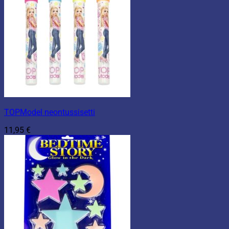
TOPModel neontussisetti
11,95
€