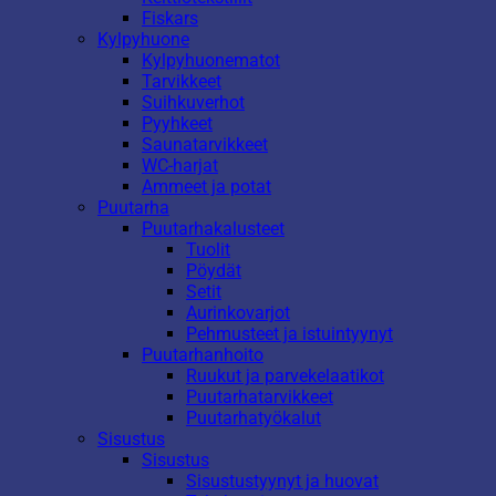
Fiskars
Kylpyhuone
Kylpyhuonematot
Tarvikkeet
Suihkuverhot
Pyyhkeet
Saunatarvikkeet
WC-harjat
Ammeet ja potat
Puutarha
Puutarhakalusteet
Tuolit
Pöydät
Setit
Aurinkovarjot
Pehmusteet ja istuintyynyt
Puutarhanhoito
Ruukut ja parvekelaatikot
Puutarhatarvikkeet
Puutarhatyökalut
Sisustus
Sisustus
Sisustustyynyt ja huovat