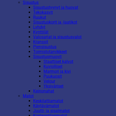
Sisustus
Sisustustyynyt ja huovat
Tekokasvit
Ruukut
Sisustuskorit ja -laatikot
Lyhdyt
Kynttilät
Valosarjat ja sisustusvalot
Kranssit
Piensisustus
Toimistotarvikkeet
Sisustusmuovit
Staattiset kalvot
Kuviolliset
Marmori ja kivi
Puukuosit
Velour
Yksiväriset
Keinonahat
Matot
Keskilattiamatot
Käytävämatot
Juutti- ja sisalmatot
Kosteantilanmatot