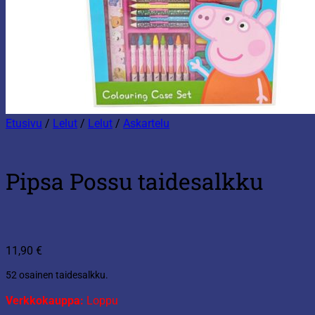
Etusivu
/
Lelut
/
Lelut
/
Askartelu
Pipsa Possu taidesalkku
11,90
€
52 osainen taidesalkku.
Verkkokauppa:
Loppu