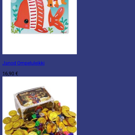
Janod Ompeluleikki
16,90
€