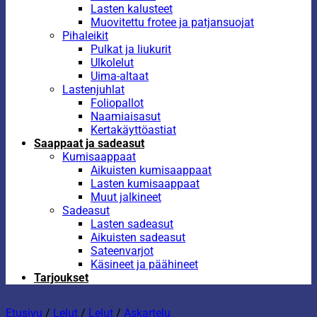
Lasten kalusteet
Muovitettu frotee ja patjansuojat
Pihaleikit
Pulkat ja liukurit
Ulkolelut
Uima-altaat
Lastenjuhlat
Foliopallot
Naamiaisasut
Kertakäyttöastiat
Saappaat ja sadeasut
Kumisaappaat
Aikuisten kumisaappaat
Lasten kumisaappaat
Muut jalkineet
Sadeasut
Lasten sadeasut
Aikuisten sadeasut
Sateenvarjot
Käsineet ja päähineet
Tarjoukset
Etusivu
/
Lelut
/
Lelut
/
Askartelu