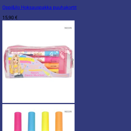
Oppi&ilo Hoksauspakka puuhakortit
15,90
€