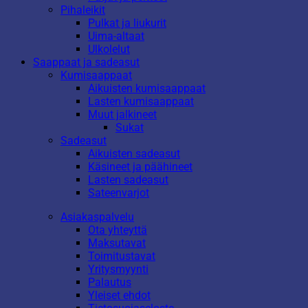
Pihaleikit
Pulkat ja liukurit
Uima-altaat
Ulkolelut
Saappaat ja sadeasut
Kumisaappaat
Aikuisten kumisaappaat
Lasten kumisaappaat
Muut jalkineet
Sukat
Sadeasut
Aikuisten sadeasut
Käsineet ja päähineet
Lasten sadeasut
Sateenvarjot
Asiakaspalvelu
Ota yhteyttä
Maksutavat
Toimitustavat
Yritysmyynti
Palautus
Yleiset ehdot