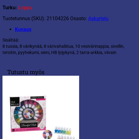
Turku:
Loppu
Tuotetunnus (SKU):
21104226
Osasto:
Askartelu
Kuvaus
Sisältää:
8 tussia, 8 värikynää, 8 värivahaliitua, 10 vesivärinappia, sivellin,
teroitin, pyyhekumi, sieni, HB lyijykynä, 2 tarra-arkkia, viivain
Tutustu myös