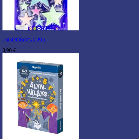
Loistetähdet Ja Kuu
3,90
€