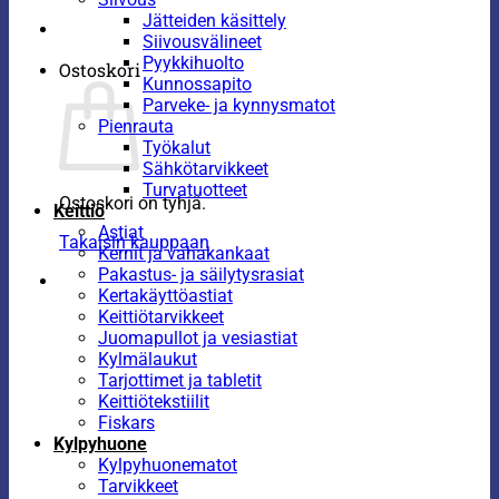
Jätteiden käsittely
Siivousvälineet
Pyykkihuolto
Ostoskori
Kunnossapito
Parveke- ja kynnysmatot
Pienrauta
Työkalut
Sähkötarvikkeet
Turvatuotteet
Ostoskori on tyhjä.
Keittiö
Astiat
Takaisin kauppaan
Kernit ja vahakankaat
Pakastus- ja säilytysrasiat
Kertakäyttöastiat
Keittiötarvikkeet
Juomapullot ja vesiastiat
Kylmälaukut
Tarjottimet ja tabletit
Keittiötekstiilit
Fiskars
Kylpyhuone
Kylpyhuonematot
Tarvikkeet