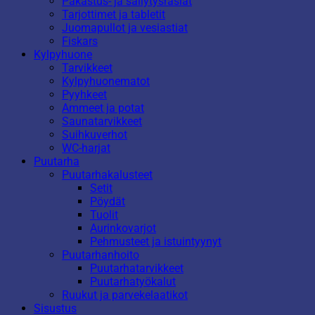
Pakastus- ja säilytysrasiat
Tarjottimet ja tabletit
Juomapullot ja vesiastiat
Fiskars
Kylpyhuone
Tarvikkeet
Kylpyhuonematot
Pyyhkeet
Ammeet ja potat
Saunatarvikkeet
Suihkuverhot
WC-harjat
Puutarha
Puutarhakalusteet
Setit
Pöydät
Tuolit
Aurinkovarjot
Pehmusteet ja istuintyynyt
Puutarhanhoito
Puutarhatarvikkeet
Puutarhatyökalut
Ruukut ja parvekelaatikot
Sisustus