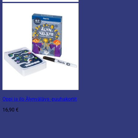
Oppi ja ilo Älynväläys -puuhakortit
16,90
€