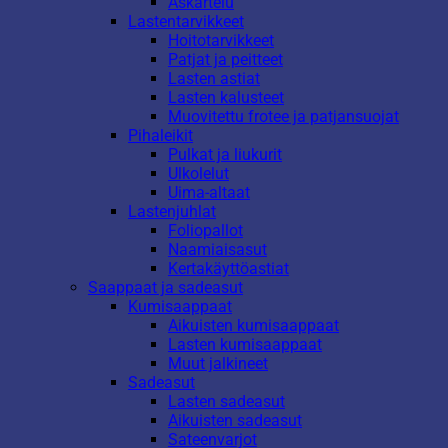
Askartelu
Lastentarvikkeet
Hoitotarvikkeet
Patjat ja peitteet
Lasten astiat
Lasten kalusteet
Muovitettu frotee ja patjansuojat
Pihaleikit
Pulkat ja liukurit
Ulkolelut
Uima-altaat
Lastenjuhlat
Foliopallot
Naamiaisasut
Kertakäyttöastiat
Saappaat ja sadeasut
Kumisaappaat
Aikuisten kumisaappaat
Lasten kumisaappaat
Muut jalkineet
Sadeasut
Lasten sadeasut
Aikuisten sadeasut
Sateenvarjot