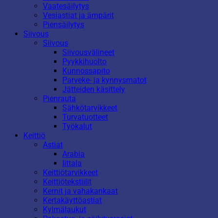
Vaatesäilytys
Vesiastiat ja ämpärit
Piensäilytys
Siivous
Siivous
Siivousvälineet
Pyykkihuolto
Kunnossapito
Parveke- ja kynnysmatot
Jätteiden käsittely
Pienrauta
Sähkötarvikkeet
Turvatuotteet
Työkalut
Keittiö
Astiat
Arabia
Iittala
Keittiötarvikkeet
Keittiötekstiilit
Kernit ja vahakankaat
Kertakäyttöastiat
Kylmälaukut