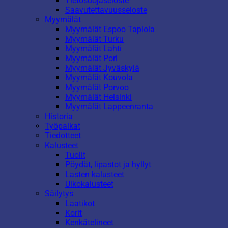
Tietosuojaseloste
Saavutettavuusseloste
Myymälät
Myymälät Espoo Tapiola
Myymälät Turku
Myymälät Lahti
Myymälät Pori
Myymälät Jyväskylä
Myymälät Kouvola
Myymälät Porvoo
Myymälät Helsinki
Myymälät Lappeenranta
Historia
Työpaikat
Tiedotteet
Kalusteet
Tuolit
Pöydät, lipastot ja hyllyt
Lasten kalusteet
Ulkokalusteet
Säilytys
Laatikot
Korit
Kenkätelineet