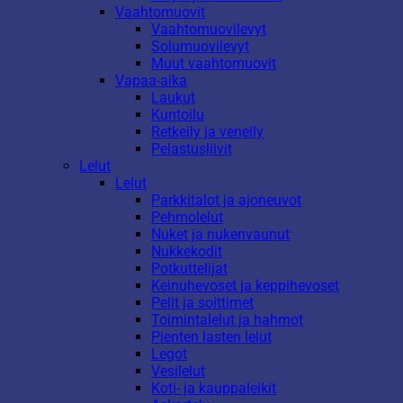
Vaahtomuovit
Vaahtomuovilevyt
Solumuovilevyt
Muut vaahtomuovit
Vapaa-aika
Laukut
Kuntoilu
Retkeily ja veneily
Pelastusliivit
Lelut
Lelut
Parkkitalot ja ajoneuvot
Pehmolelut
Nuket ja nukenvaunut
Nukkekodit
Potkuttelijat
Keinuhevoset ja keppihevoset
Pelit ja soittimet
Toimintalelut ja hahmot
Pienten lasten lelut
Legot
Vesilelut
Koti- ja kauppaleikit