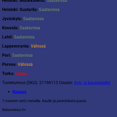
Helsinki: Munkkiniemi:
Saatavissa
Helsinki: Suutarila:
Saatavissa
Jyväskyla:
Saatavissa
Kouvola:
Saatavissa
Lahti:
Saatavissa
Lappeenranta:
Vähissä
Pori:
Saatavissa
Porvoo:
Vähissä
Turku:
Loppu
Tuotetunnus (SKU):
21196113
Osasto:
Koti- ja kauppaleikit
Kuvaus
7-osainen setti, metallia. Kaulin ja paistinlasta puuta.
Ikäsuositus 3+