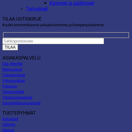
Käsineet ja päähineet
Tarjoukset
TILAA UUTISKIRJE
Kuulet ensimmäisenä uutuuksistamme ja kampanjoistamme
ASIAKASPALVELU
Ota yhteyttä
Maksutavat
Toimitustavat
Yritysasiakas
Palautus
Yleiset ehdot
Tietosuojaseloste
Saavutettavuusseloste
TUOTERYHMÄT
Kalusteet
Säilytys
Siivous