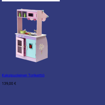
Kaksipuoleinen Torikeittiö
139,00
€