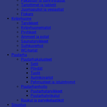
Pakastus- ja säilytysrasiat
Tarjottimet ja tabletit
Juomapullot ja vesiastiat
Fiskars
Kylpyhuone
Tarvikkeet
Kylpyhuonematot
Pyyhkeet
Ammeet ja potat
Saunatarvikkeet
Suihkuverhot
WC-harjat
Puutarha
Puutarhakalusteet
Setit
Pöydät
Tuolit
Aurinkovarjot
Pehmusteet ja istuintyynyt
Puutarhanhoito
Puutarhatarvikkeet
Puutarhatyökalut
Ruukut ja parvekelaatikot
Sisustus