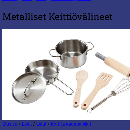
Metalliset Keittiövälineet
Etusivu
/
Lelut
/
Lelut
/
Koti- ja kauppaleikit