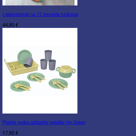
Leipomotiski ja 12 leivosta turkoosi
44,90
€
Plasto ruoka-astiasto neljälle I’m Green
17,90
€