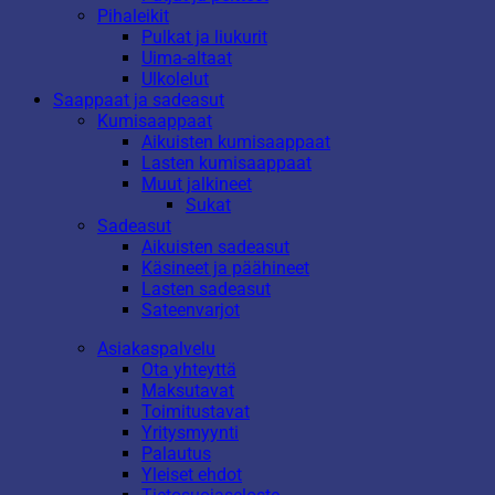
Pihaleikit
Pulkat ja liukurit
Uima-altaat
Ulkolelut
Saappaat ja sadeasut
Kumisaappaat
Aikuisten kumisaappaat
Lasten kumisaappaat
Muut jalkineet
Sukat
Sadeasut
Aikuisten sadeasut
Käsineet ja päähineet
Lasten sadeasut
Sateenvarjot
Asiakaspalvelu
Ota yhteyttä
Maksutavat
Toimitustavat
Yritysmyynti
Palautus
Yleiset ehdot