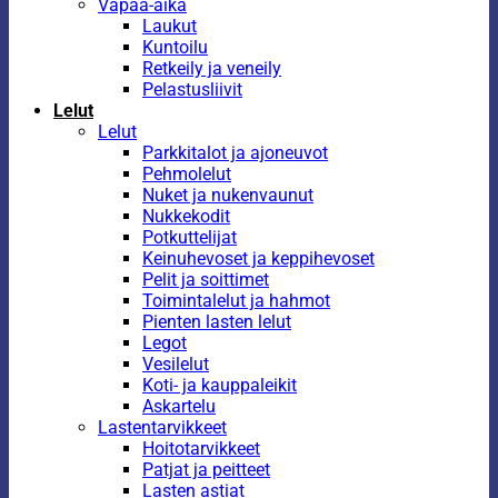
Vapaa-aika
Laukut
Kuntoilu
Retkeily ja veneily
Pelastusliivit
Lelut
Lelut
Parkkitalot ja ajoneuvot
Pehmolelut
Nuket ja nukenvaunut
Nukkekodit
Potkuttelijat
Keinuhevoset ja keppihevoset
Pelit ja soittimet
Toimintalelut ja hahmot
Pienten lasten lelut
Legot
Vesilelut
Koti- ja kauppaleikit
Askartelu
Lastentarvikkeet
Hoitotarvikkeet
Patjat ja peitteet
Lasten astiat