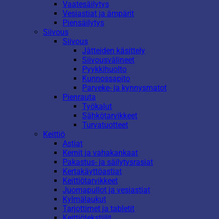
Vaatesäilytys
Vesiastiat ja ämpärit
Piensäilytys
Siivous
Siivous
Jätteiden käsittely
Siivousvälineet
Pyykkihuolto
Kunnossapito
Parveke- ja kynnysmatot
Pienrauta
Työkalut
Sähkötarvikkeet
Turvatuotteet
Keittiö
Astiat
Kernit ja vahakankaat
Pakastus- ja säilytysrasiat
Kertakäyttöastiat
Keittiötarvikkeet
Juomapullot ja vesiastiat
Kylmälaukut
Tarjottimet ja tabletit
Keittiötekstiilit