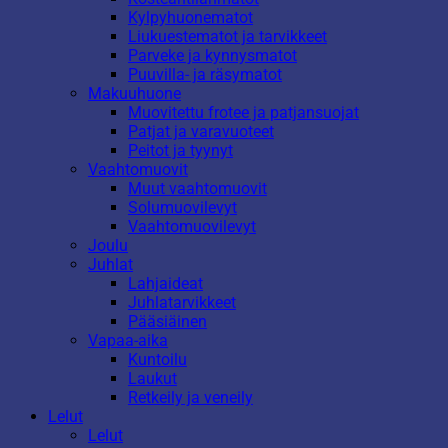
Kylpyhuonematot
Liukuestematot ja tarvikkeet
Parveke ja kynnysmatot
Puuvilla- ja räsymatot
Makuuhuone
Muovitettu frotee ja patjansuojat
Patjat ja varavuoteet
Peitot ja tyynyt
Vaahtomuovit
Muut vaahtomuovit
Solumuovilevyt
Vaahtomuovilevyt
Joulu
Juhlat
Lahjaideat
Juhlatarvikkeet
Pääsiäinen
Vapaa-aika
Kuntoilu
Laukut
Retkeily ja veneily
Lelut
Lelut