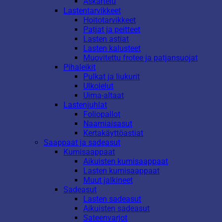
Askartelu
Lastentarvikkeet
Hoitotarvikkeet
Patjat ja peitteet
Lasten astiat
Lasten kalusteet
Muovitettu frotee ja patjansuojat
Pihaleikit
Pulkat ja liukurit
Ulkolelut
Uima-altaat
Lastenjuhlat
Foliopallot
Naamiaisasut
Kertakäyttöastiat
Saappaat ja sadeasut
Kumisaappaat
Aikuisten kumisaappaat
Lasten kumisaappaat
Muut jalkineet
Sadeasut
Lasten sadeasut
Aikuisten sadeasut
Sateenvarjot