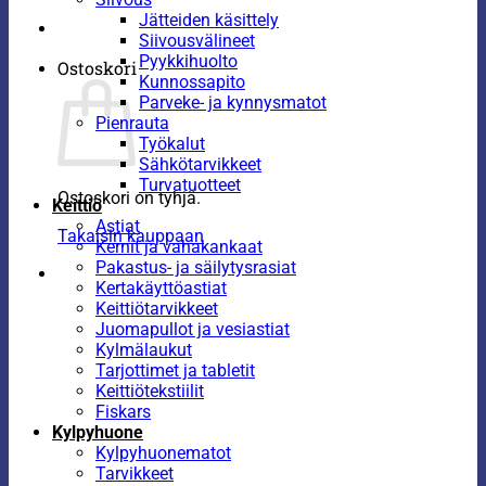
Jätteiden käsittely
Siivousvälineet
Pyykkihuolto
Ostoskori
Kunnossapito
Parveke- ja kynnysmatot
Pienrauta
Työkalut
Sähkötarvikkeet
Turvatuotteet
Ostoskori on tyhjä.
Keittiö
Astiat
Takaisin kauppaan
Kernit ja vahakankaat
Pakastus- ja säilytysrasiat
Kertakäyttöastiat
Keittiötarvikkeet
Juomapullot ja vesiastiat
Kylmälaukut
Tarjottimet ja tabletit
Keittiötekstiilit
Fiskars
Kylpyhuone
Kylpyhuonematot
Tarvikkeet