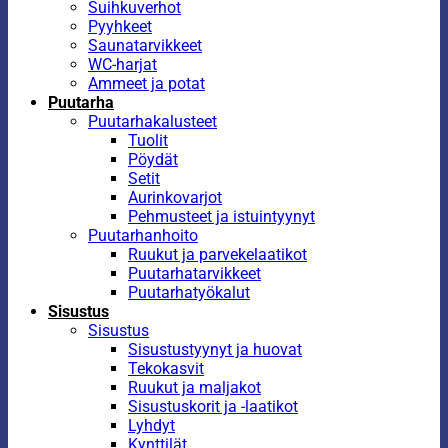
Suihkuverhot
Pyyhkeet
Saunatarvikkeet
WC-harjat
Ammeet ja potat
Puutarha
Puutarhakalusteet
Tuolit
Pöydät
Setit
Aurinkovarjot
Pehmusteet ja istuintyynyt
Puutarhanhoito
Ruukut ja parvekelaatikot
Puutarhatarvikkeet
Puutarhatyökalut
Sisustus
Sisustus
Sisustustyynyt ja huovat
Tekokasvit
Ruukut ja maljakot
Sisustuskorit ja -laatikot
Lyhdyt
Kynttilät