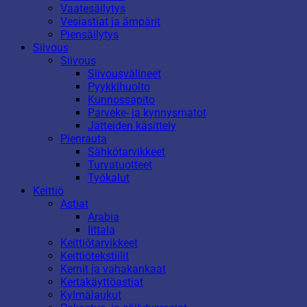
Vaatesäilytys
Vesiastiat ja ämpärit
Piensäilytys
Siivous
Siivous
Siivousvälineet
Pyykkihuolto
Kunnossapito
Parveke- ja kynnysmatot
Jätteiden käsittely
Pienrauta
Sähkötarvikkeet
Turvatuotteet
Työkalut
Keittiö
Astiat
Arabia
Iittala
Keittiötarvikkeet
Keittiötekstiilit
Kernit ja vahakankaat
Kertakäyttöastiat
Kylmälaukut