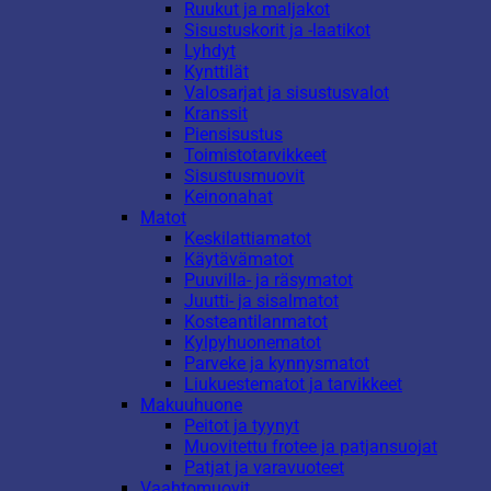
Ruukut ja maljakot
Sisustuskorit ja -laatikot
Lyhdyt
Kynttilät
Valosarjat ja sisustusvalot
Kranssit
Piensisustus
Toimistotarvikkeet
Sisustusmuovit
Keinonahat
Matot
Keskilattiamatot
Käytävämatot
Puuvilla- ja räsymatot
Juutti- ja sisalmatot
Kosteantilanmatot
Kylpyhuonematot
Parveke ja kynnysmatot
Liukuestematot ja tarvikkeet
Makuuhuone
Peitot ja tyynyt
Muovitettu frotee ja patjansuojat
Patjat ja varavuoteet
Vaahtomuovit