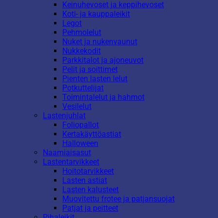
Keinuhevoset ja keppihevoset
Koti- ja kauppaleikit
Legot
Pehmolelut
Nuket ja nukenvaunut
Nukkekodit
Parkkitalot ja ajoneuvot
Pelit ja soittimet
Pienten lasten lelut
Potkuttelijat
Toimintalelut ja hahmot
Vesilelut
Lastenjuhlat
Foliopallot
Kertakäyttöastiat
Halloween
Naamiaisasut
Lastentarvikkeet
Hoitotarvikkeet
Lasten astiat
Lasten kalusteet
Muovitettu frotee ja patjansuojat
Patjat ja peitteet
Pihaleikit