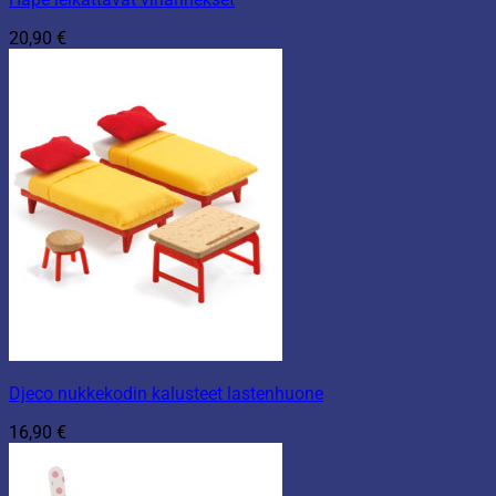
20,90
€
Djeco nukkekodin kalusteet lastenhuone
16,90
€