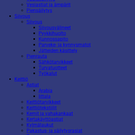
Vesiastiat ja ämpärit
Piensäilytys
Siivous
Siivous
Siivousvälineet
Pyykkihuolto
Kunnossapito
Parveke- ja kynnysmatot
Jätteiden käsittely
Pienrauta
Sähkötarvikkeet
Turvatuotteet
Työkalut
Keittiö
Astiat
Arabia
Iittala
Keittiötarvikkeet
Keittiötekstiilit
Kernit ja vahakankaat
Kertakäyttöastiat
Kylmälaukut
Pakastus- ja säilytysrasiat