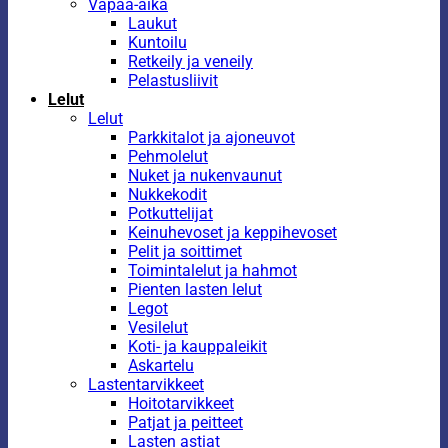
Vapaa-aika
Laukut
Kuntoilu
Retkeily ja veneily
Pelastusliivit
Lelut
Lelut
Parkkitalot ja ajoneuvot
Pehmolelut
Nuket ja nukenvaunut
Nukkekodit
Potkuttelijat
Keinuhevoset ja keppihevoset
Pelit ja soittimet
Toimintalelut ja hahmot
Pienten lasten lelut
Legot
Vesilelut
Koti- ja kauppaleikit
Askartelu
Lastentarvikkeet
Hoitotarvikkeet
Patjat ja peitteet
Lasten astiat