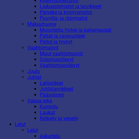
Kylpyhuonematot
Liukuestematot ja tarvikkeet
Parveke ja kynnysmatot
Puuvilla- ja räsymatot
Makuuhuone
Muovitettu frotee ja patjansuojat
Patjat ja varavuoteet
Peitot ja tyynyt
Vaahtomuovit
Muut vaahtomuovit
Solumuovilevyt
Vaahtomuovilevyt
Joulu
Juhlat
Lahjaideat
Juhlatarvikkeet
Pääsiäinen
Vapaa-aika
Kuntoilu
Laukut
Retkeily ja veneily
Lelut
Lelut
Askartelu