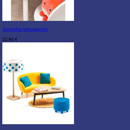
Smoothie tehosekoitin
22,90
€