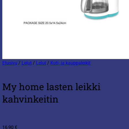
Etusivu
/
Lelut
/
Lelut
/
Koti- ja kauppaleikit
My home lasten leikki
kahvinkeitin
16,90
€