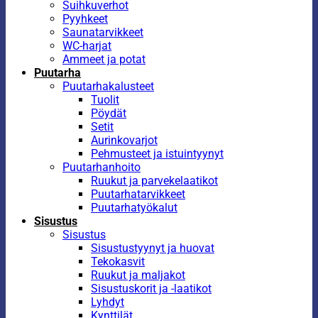
Suihkuverhot
Pyyhkeet
Saunatarvikkeet
WC-harjat
Ammeet ja potat
Puutarha
Puutarhakalusteet
Tuolit
Pöydät
Setit
Aurinkovarjot
Pehmusteet ja istuintyynyt
Puutarhanhoito
Ruukut ja parvekelaatikot
Puutarhatarvikkeet
Puutarhatyökalut
Sisustus
Sisustus
Sisustustyynyt ja huovat
Tekokasvit
Ruukut ja maljakot
Sisustuskorit ja -laatikot
Lyhdyt
Kynttilät