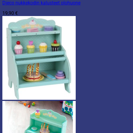
Djeco nukkekodin kalusteet olohuone
19,90
€