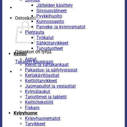
Jätteiden käsittely
Siivousvälineet
Pyykkihuolto
Ostoskori
Kunnossapito
Parveke- ja kynnysmatot
Pienrauta
Työkalut
Sähkötarvikkeet
Turvatuotteet
Ostoskori on tyhjä.
Keittiö
Astiat
Takaisin kauppaan
Kernit ja vahakankaat
Pakastus- ja säilytysrasiat
Kertakäyttöastiat
Keittiötarvikkeet
Juomapullot ja vesiastiat
Kylmälaukut
Tarjottimet ja tabletit
Keittiötekstiilit
Fiskars
Kylpyhuone
Kylpyhuonematot
Tarvikkeet