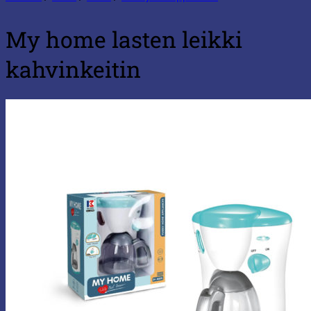
My home lasten leikki
kahvinkeitin