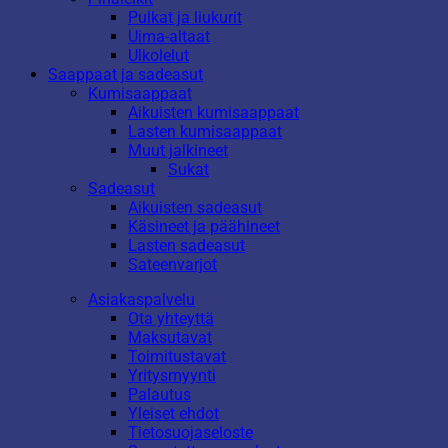
Pulkat ja liukurit
Uima-altaat
Ulkolelut
Saappaat ja sadeasut
Kumisaappaat
Aikuisten kumisaappaat
Lasten kumisaappaat
Muut jalkineet
Sukat
Sadeasut
Aikuisten sadeasut
Käsineet ja päähineet
Lasten sadeasut
Sateenvarjot
Asiakaspalvelu
Ota yhteyttä
Maksutavat
Toimitustavat
Yritysmyynti
Palautus
Yleiset ehdot
Tietosuojaseloste