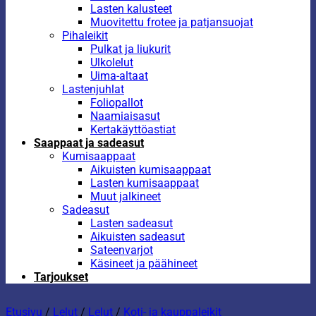
Lasten kalusteet
Muovitettu frotee ja patjansuojat
Pihaleikit
Pulkat ja liukurit
Ulkolelut
Uima-altaat
Lastenjuhlat
Foliopallot
Naamiaisasut
Kertakäyttöastiat
Saappaat ja sadeasut
Kumisaappaat
Aikuisten kumisaappaat
Lasten kumisaappaat
Muut jalkineet
Sadeasut
Lasten sadeasut
Aikuisten sadeasut
Sateenvarjot
Käsineet ja päähineet
Tarjoukset
Etusivu
/
Lelut
/
Lelut
/
Koti- ja kauppaleikit