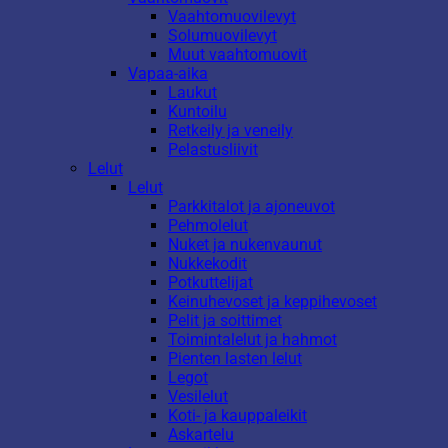
Vaahtomuovilevyt
Solumuovilevyt
Muut vaahtomuovit
Vapaa-aika
Laukut
Kuntoilu
Retkeily ja veneily
Pelastusliivit
Lelut
Lelut
Parkkitalot ja ajoneuvot
Pehmolelut
Nuket ja nukenvaunut
Nukkekodit
Potkuttelijat
Keinuhevoset ja keppihevoset
Pelit ja soittimet
Toimintalelut ja hahmot
Pienten lasten lelut
Legot
Vesilelut
Koti- ja kauppaleikit
Askartelu