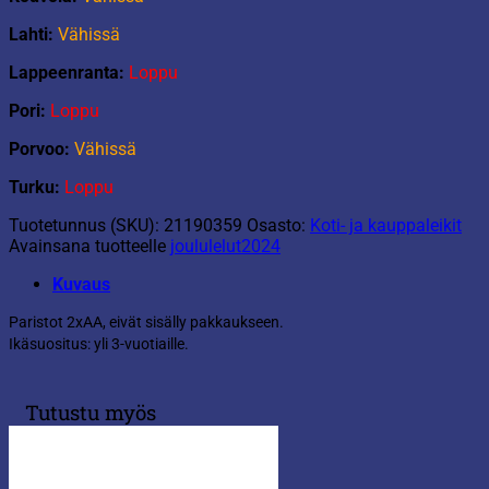
Lahti:
Vähissä
Lappeenranta:
Loppu
Pori:
Loppu
Porvoo:
Vähissä
Turku:
Loppu
Tuotetunnus (SKU):
21190359
Osasto:
Koti- ja kauppaleikit
Avainsana tuotteelle
joululelut2024
Kuvaus
Paristot 2xAA, eivät sisälly pakkaukseen.
Ikäsuositus: yli 3-vuotiaille.
Tutustu myös