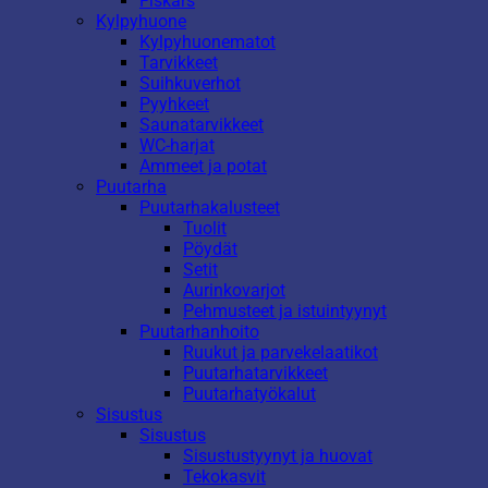
Fiskars
Kylpyhuone
Kylpyhuonematot
Tarvikkeet
Suihkuverhot
Pyyhkeet
Saunatarvikkeet
WC-harjat
Ammeet ja potat
Puutarha
Puutarhakalusteet
Tuolit
Pöydät
Setit
Aurinkovarjot
Pehmusteet ja istuintyynyt
Puutarhanhoito
Ruukut ja parvekelaatikot
Puutarhatarvikkeet
Puutarhatyökalut
Sisustus
Sisustus
Sisustustyynyt ja huovat
Tekokasvit