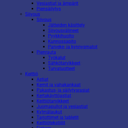
Vesiastiat ja ämpärit
Piensäilytys
Siivous
Siivous
Jätteiden käsittely
Siivousvälineet
Pyykkihuolto
Kunnossapito
Parveke- ja kynnysmatot
Pienrauta
Työkalut
Sähkötarvikkeet
Turvatuotteet
Keittiö
Astiat
Kernit ja vahakankaat
Pakastus- ja säilytysrasiat
Kertakäyttöastiat
Keittiötarvikkeet
Juomapullot ja vesiastiat
Kylmälaukut
Tarjottimet ja tabletit
Keittiötekstiilit