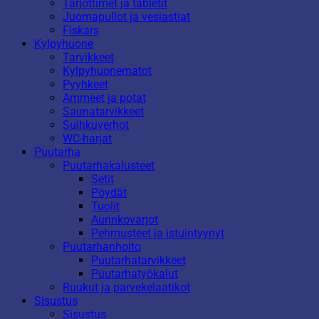
Tarjottimet ja tabletit
Juomapullot ja vesiastiat
Fiskars
Kylpyhuone
Tarvikkeet
Kylpyhuonematot
Pyyhkeet
Ammeet ja potat
Saunatarvikkeet
Suihkuverhot
WC-harjat
Puutarha
Puutarhakalusteet
Setit
Pöydät
Tuolit
Aurinkovarjot
Pehmusteet ja istuintyynyt
Puutarhanhoito
Puutarhatarvikkeet
Puutarhatyökalut
Ruukut ja parvekelaatikot
Sisustus
Sisustus