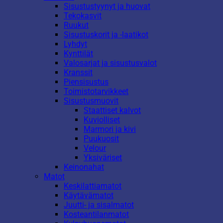
Sisustustyynyt ja huovat
Tekokasvit
Ruukut
Sisustuskorit ja -laatikot
Lyhdyt
Kynttilät
Valosarjat ja sisustusvalot
Kranssit
Piensisustus
Toimistotarvikkeet
Sisustusmuovit
Staattiset kalvot
Kuviolliset
Marmori ja kivi
Puukuosit
Velour
Yksiväriset
Keinonahat
Matot
Keskilattiamatot
Käytävämatot
Juutti- ja sisalmatot
Kosteantilanmatot