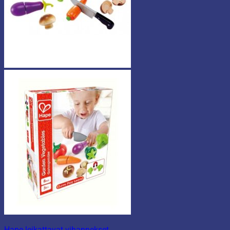
Hape leikattavat vihannekset