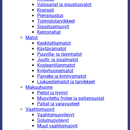
Valosarjat ja sisustusvalot
Kranssit
Piensisustus
Toimistotarvikkeet
Sisustusmuovit
Keinonahat
Matot
Keskilattiamatot
Käytävämatot
Puuvilla- ja räsymatot
Juutti- ja sisalmatot
Kosteantilanmatot
Kylpyhuonematot
Parveke ja kynnysmatot
Liukuestematot ja tarvikkeet
Makuuhuone
Peitot ja tyynyt
Muovitettu frotee ja patjansuojat
Patjat ja varavuoteet
Vaahtomuovit
Vaahtomuovilevyt
Solumuovilevyt
Muut vaahtomuovit