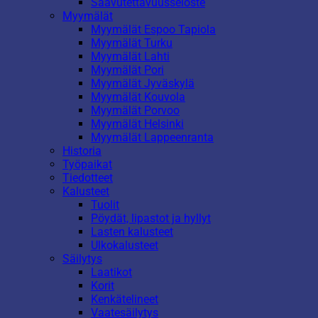
Saavutettavuusseloste
Myymälät
Myymälät Espoo Tapiola
Myymälät Turku
Myymälät Lahti
Myymälät Pori
Myymälät Jyväskylä
Myymälät Kouvola
Myymälät Porvoo
Myymälät Helsinki
Myymälät Lappeenranta
Historia
Työpaikat
Tiedotteet
Kalusteet
Tuolit
Pöydät, lipastot ja hyllyt
Lasten kalusteet
Ulkokalusteet
Säilytys
Laatikot
Korit
Kenkätelineet
Vaatesäilytys