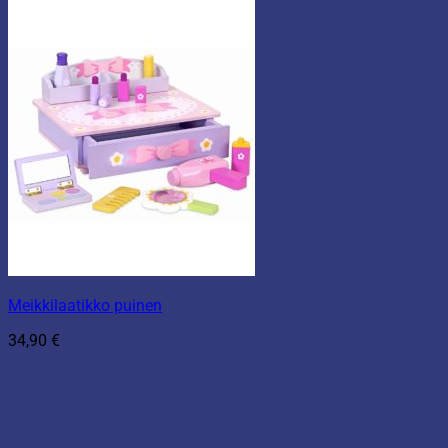
Meikkilaatikko puinen
34,90
€