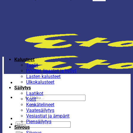
Kalusteet
Tuolit
Pöydät, lipastot ja hyllyt
Lasten kalusteet
Ulkokalusteet
Säilytys
Laatikot
Etsi:
Korit
Kenkätelineet
Vaatesäilytys
Vesiastiat ja ämpärit
Piensäilytys
Etsi:
Siivous
Siivous