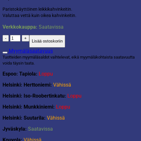
Paristokäyttöinen leikkikahvinkeitin.
Valuttaa vettä kuin oikea kahvinkeitin.
Verkkokauppa:
Saatavissa
My
Lisää ostoskoriin
home
lasten
Myymäläsaatavuus
leikki
Tuotteiden myymäläsaldot vaihtelevat, eikä myymäläkohtaista saatavuutta
kahvinkeitin
voida täysin taata.
määrä
Espoo: Tapiola:
Loppu
Helsinki: Herttoniemi:
Vähissä
Helsinki: Iso-Roobertinkatu:
Loppu
Helsinki: Munkkiniemi:
Loppu
Helsinki: Suutarila:
Vähissä
Jyväskyla:
Saatavissa
Kouvola:
Vähissä