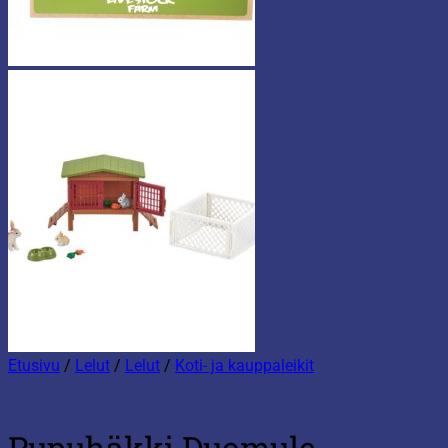
Etusivu
/
Lelut
/
Lelut
/
Koti- ja kauppaleikit
Pupuhäkki Duomule