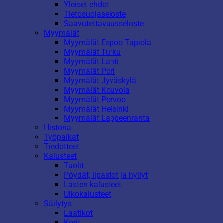
Yleiset ehdot
Tietosuojaseloste
Saavutettavuusseloste
Myymälät
Myymälät Espoo Tapiola
Myymälät Turku
Myymälät Lahti
Myymälät Pori
Myymälät Jyväskylä
Myymälät Kouvola
Myymälät Porvoo
Myymälät Helsinki
Myymälät Lappeenranta
Historia
Työpaikat
Tiedotteet
Kalusteet
Tuolit
Pöydät, lipastot ja hyllyt
Lasten kalusteet
Ulkokalusteet
Säilytys
Laatikot
Korit