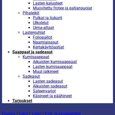
Lasten kalusteet
Muovitettu frotee ja patjansuojat
Pihaleikit
Pulkat ja liukurit
Ulkolelut
Uima-altaat
Lastenjuhlat
Foliopallot
Naamiaisasut
Kertakäyttöastiat
Saappaat ja sadeasut
Kumisaappaat
Aikuisten kumisaappaat
Lasten kumisaappaat
Muut jalkineet
Sadeasut
Lasten sadeasut
Aikuisten sadeasut
Sateenvarjot
Käsineet ja päähineet
Tarjoukset
Etusivu
/
Lelut
/
Lelut
/
Koti- ja kauppaleikit