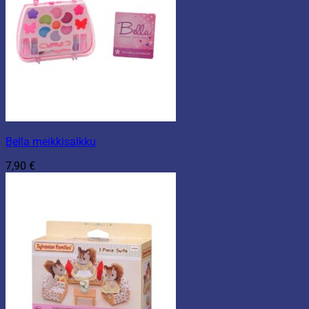
Bella meikkisalkku
7,90
€