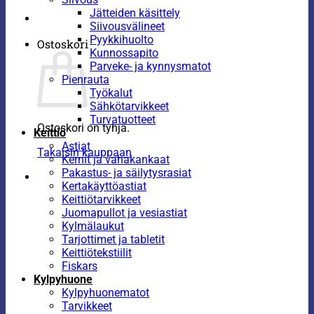
Jätteiden käsittely
Siivousvälineet
Pyykkihuolto
Ostoskori
Kunnossapito
Parveke- ja kynnysmatot
Pienrauta
Työkalut
Sähkötarvikkeet
Turvatuotteet
Ostoskori on tyhjä.
Keittiö
Astiat
Takaisin kauppaan
Kernit ja vahakankaat
Pakastus- ja säilytysrasiat
Kertakäyttöastiat
Keittiötarvikkeet
Juomapullot ja vesiastiat
Kylmälaukut
Tarjottimet ja tabletit
Keittiötekstiilit
Fiskars
Kylpyhuone
Kylpyhuonematot
Tarvikkeet