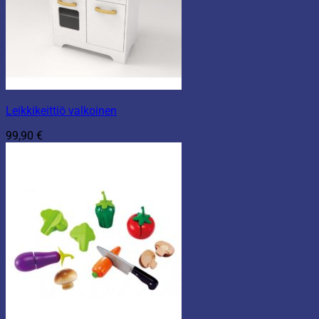
Leikkikeittiö valkoinen
99,90
€