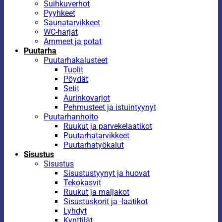
Suihkuverhot
Pyyhkeet
Saunatarvikkeet
WC-harjat
Ammeet ja potat
Puutarha
Puutarhakalusteet
Tuolit
Pöydät
Setit
Aurinkovarjot
Pehmusteet ja istuintyynyt
Puutarhanhoito
Ruukut ja parvekelaatikot
Puutarhatarvikkeet
Puutarhatyökalut
Sisustus
Sisustus
Sisustustyynyt ja huovat
Tekokasvit
Ruukut ja maljakot
Sisustuskorit ja -laatikot
Lyhdyt
Kynttilät