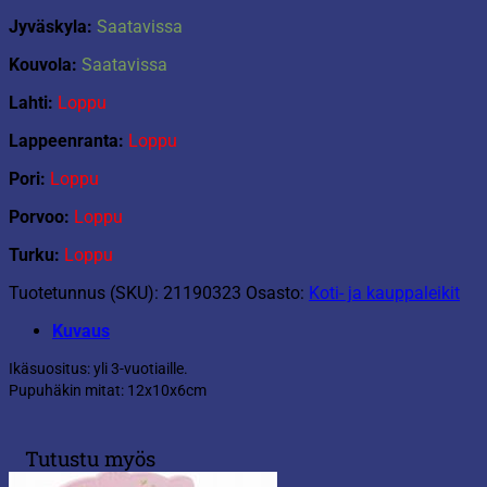
Jyväskyla:
Saatavissa
Kouvola:
Saatavissa
Lahti:
Loppu
Lappeenranta:
Loppu
Pori:
Loppu
Porvoo:
Loppu
Turku:
Loppu
Tuotetunnus (SKU):
21190323
Osasto:
Koti- ja kauppaleikit
Kuvaus
Ikäsuositus: yli 3-vuotiaille.
Pupuhäkin mitat: 12x10x6cm
Tutustu myös