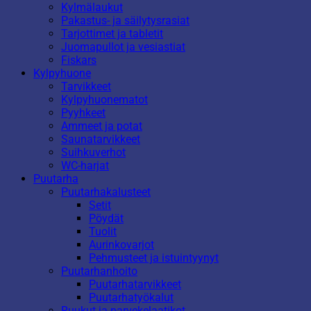
Kylmälaukut
Pakastus- ja säilytysrasiat
Tarjottimet ja tabletit
Juomapullot ja vesiastiat
Fiskars
Kylpyhuone
Tarvikkeet
Kylpyhuonematot
Pyyhkeet
Ammeet ja potat
Saunatarvikkeet
Suihkuverhot
WC-harjat
Puutarha
Puutarhakalusteet
Setit
Pöydät
Tuolit
Aurinkovarjot
Pehmusteet ja istuintyynyt
Puutarhanhoito
Puutarhatarvikkeet
Puutarhatyökalut
Ruukut ja parvekelaatikot