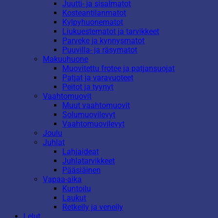
Juutti- ja sisalmatot
Kosteantilanmatot
Kylpyhuonematot
Liukuestematot ja tarvikkeet
Parveke ja kynnysmatot
Puuvilla- ja räsymatot
Makuuhuone
Muovitettu frotee ja patjansuojat
Patjat ja varavuoteet
Peitot ja tyynyt
Vaahtomuovit
Muut vaahtomuovit
Solumuovilevyt
Vaahtomuovilevyt
Joulu
Juhlat
Lahjaideat
Juhlatarvikkeet
Pääsiäinen
Vapaa-aika
Kuntoilu
Laukut
Retkeily ja veneily
Lelut