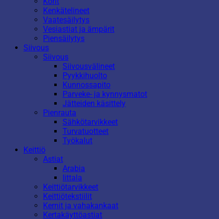
Korit
Kenkätelineet
Vaatesäilytys
Vesiastiat ja ämpärit
Piensäilytys
Siivous
Siivous
Siivousvälineet
Pyykkihuolto
Kunnossapito
Parveke- ja kynnysmatot
Jätteiden käsittely
Pienrauta
Sähkötarvikkeet
Turvatuotteet
Työkalut
Keittiö
Astiat
Arabia
Iittala
Keittiötarvikkeet
Keittiötekstiilit
Kernit ja vahakankaat
Kertakäyttöastiat