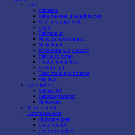
Lelut
Askartelu
Keinuhevoset ja keppihevoset
Koti- ja kauppaleikit
Legot
Pehmolelut
Nuket ja nukenvaunut
Nukkekodit
Parkkitalot ja ajoneuvot
Pelit ja soittimet
Pienten lasten lelut
Potkuttelijat
Toimintalelut ja hahmot
Vesilelut
Lastenjuhlat
Foliopallot
Kertakäyttöastiat
Halloween
Naamiaisasut
Lastentarvikkeet
Hoitotarvikkeet
Lasten astiat
Lasten kalusteet