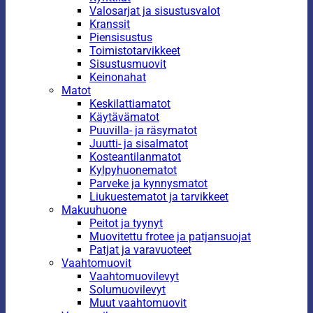
Valosarjat ja sisustusvalot
Kranssit
Piensisustus
Toimistotarvikkeet
Sisustusmuovit
Keinonahat
Matot
Keskilattiamatot
Käytävämatot
Puuvilla- ja räsymatot
Juutti- ja sisalmatot
Kosteantilanmatot
Kylpyhuonematot
Parveke ja kynnysmatot
Liukuestematot ja tarvikkeet
Makuuhuone
Peitot ja tyynyt
Muovitettu frotee ja patjansuojat
Patjat ja varavuoteet
Vaahtomuovit
Vaahtomuovilevyt
Solumuovilevyt
Muut vaahtomuovit