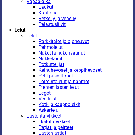
Vapaa-aika
Laukut
Kuntoilu
Retkeily ja veneily
Pelastusliivit
Lelut
Lelut
Parkkitalot ja ajoneuvot
Pehmolelut
Nuket ja nukenvaunut
Nukkekodit
Potkuttelijat
Keinuhevoset ja keppihevoset
Pelit ja soittimet
Toimintalelut ja hahmot
Pienten lasten lelut
Legot
Vesilelut
Koti- ja kauppaleikit
Askartelu
Lastentarvikkeet
Hoitotarvikkeet
Patjat ja peitteet
Lasten astiat