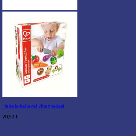
Hape leikattavat vihannekset
20,90
€