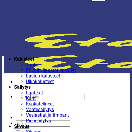
Kalusteet
Tuolit
Pöydät, lipastot ja hyllyt
Lasten kalusteet
Ulkokalusteet
Säilytys
Laatikot
Etsi:
Korit
Kenkätelineet
Vaatesäilytys
Vesiastiat ja ämpärit
Piensäilytys
Etsi:
Siivous
Siivous