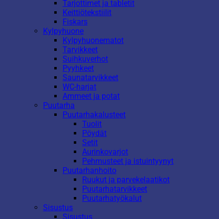
Tarjottimet ja tabletit
Keittiötekstiilit
Fiskars
Kylpyhuone
Kylpyhuonematot
Tarvikkeet
Suihkuverhot
Pyyhkeet
Saunatarvikkeet
WC-harjat
Ammeet ja potat
Puutarha
Puutarhakalusteet
Tuolit
Pöydät
Setit
Aurinkovarjot
Pehmusteet ja istuintyynyt
Puutarhanhoito
Ruukut ja parvekelaatikot
Puutarhatarvikkeet
Puutarhatyökalut
Sisustus
Sisustus