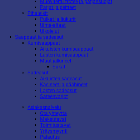
Muovitettu frotee ja patjansuojat
Patjat ja peitteet
Pihaleikit
Pulkat ja liukurit
Uima-altaat
Ulkolelut
Saappaat ja sadeasut
Kumisaappaat
Aikuisten kumisaappaat
Lasten kumisaappaat
Muut jalkineet
Sukat
Sadeasut
Aikuisten sadeasut
Käsineet ja päähineet
Lasten sadeasut
Sateenvarjot
Asiakaspalvelu
Ota yhteyttä
Maksutavat
Toimitustavat
Yritysmyynti
Palautus