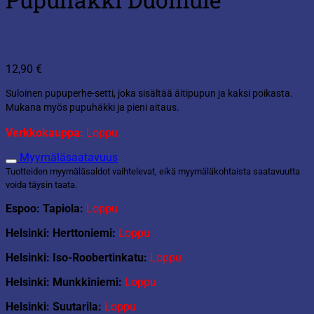
12,90
€
Suloinen pupuperhe-setti, joka sisältää äitipupun ja kaksi poikasta.
Mukana myös pupuhäkki ja pieni aitaus.
Verkkokauppa:
Loppu
Myymäläsaatavuus
Tuotteiden myymäläsaldot vaihtelevat, eikä myymäläkohtaista saatavuutta
voida täysin taata.
Espoo: Tapiola:
Loppu
Helsinki: Herttoniemi:
Loppu
Helsinki: Iso-Roobertinkatu:
Loppu
Helsinki: Munkkiniemi:
Loppu
Helsinki: Suutarila:
Loppu