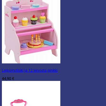
Leipomotiski ja 12 leivosta pinkki
44,90
€