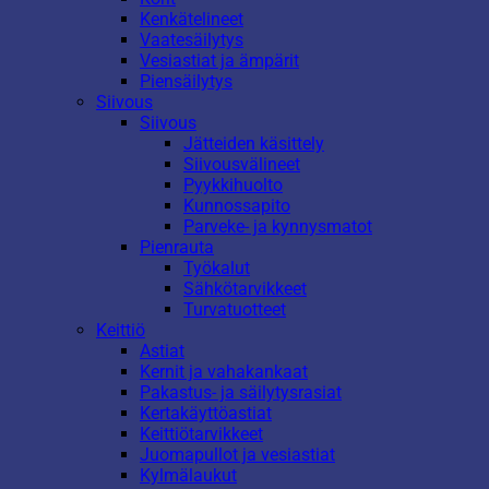
Kenkätelineet
Vaatesäilytys
Vesiastiat ja ämpärit
Piensäilytys
Siivous
Siivous
Jätteiden käsittely
Siivousvälineet
Pyykkihuolto
Kunnossapito
Parveke- ja kynnysmatot
Pienrauta
Työkalut
Sähkötarvikkeet
Turvatuotteet
Keittiö
Astiat
Kernit ja vahakankaat
Pakastus- ja säilytysrasiat
Kertakäyttöastiat
Keittiötarvikkeet
Juomapullot ja vesiastiat
Kylmälaukut