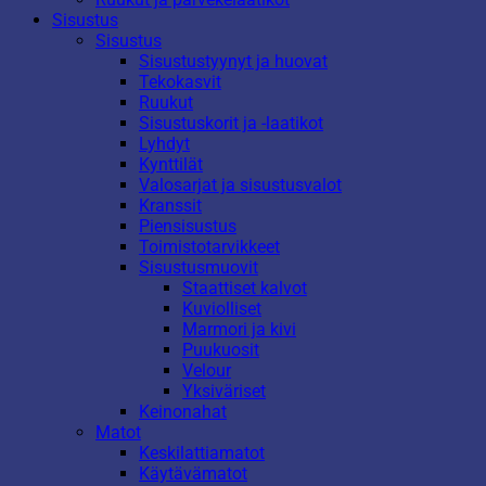
Sisustus
Sisustus
Sisustustyynyt ja huovat
Tekokasvit
Ruukut
Sisustuskorit ja -laatikot
Lyhdyt
Kynttilät
Valosarjat ja sisustusvalot
Kranssit
Piensisustus
Toimistotarvikkeet
Sisustusmuovit
Staattiset kalvot
Kuviolliset
Marmori ja kivi
Puukuosit
Velour
Yksiväriset
Keinonahat
Matot
Keskilattiamatot
Käytävämatot