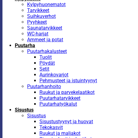
Kylpyhuonematot
Tarvikkeet
Suihkuverhot
Pyyhkeet
Saunatarvikkeet
WC-harjat
Ammeet ja potat
Puutarha
Puutarhakalusteet
Tuolit
Pöydät
Setit
Aurinkovarjot
Pehmusteet ja istuintyynyt
Puutarhanhoito
Ruukut ja parvekelaatikot
Puutarhatarvikkeet
Puutarhatyökalut
Sisustus
Sisustus
Sisustustyynyt ja huovat
Tekokasvit
Ruukut ja maljakot