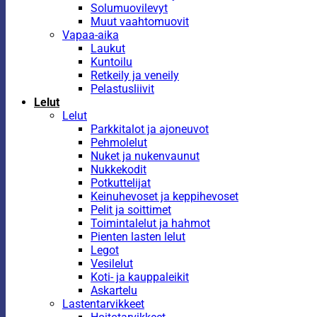
Solumuovilevyt
Muut vaahtomuovit
Vapaa-aika
Laukut
Kuntoilu
Retkeily ja veneily
Pelastusliivit
Lelut
Lelut
Parkkitalot ja ajoneuvot
Pehmolelut
Nuket ja nukenvaunut
Nukkekodit
Potkuttelijat
Keinuhevoset ja keppihevoset
Pelit ja soittimet
Toimintalelut ja hahmot
Pienten lasten lelut
Legot
Vesilelut
Koti- ja kauppaleikit
Askartelu
Lastentarvikkeet