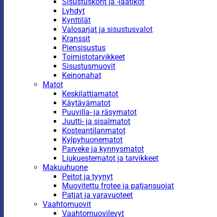
Sisustuskorit ja -laatikot
Lyhdyt
Kynttilät
Valosarjat ja sisustusvalot
Kranssit
Piensisustus
Toimistotarvikkeet
Sisustusmuovit
Keinonahat
Matot
Keskilattiamatot
Käytävämatot
Puuvilla- ja räsymatot
Juutti- ja sisalmatot
Kosteantilanmatot
Kylpyhuonematot
Parveke ja kynnysmatot
Liukuestematot ja tarvikkeet
Makuuhuone
Peitot ja tyynyt
Muovitettu frotee ja patjansuojat
Patjat ja varavuoteet
Vaahtomuovit
Vaahtomuovilevyt