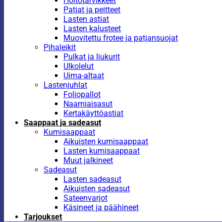
Hoitotarvikkeet
Patjat ja peitteet
Lasten astiat
Lasten kalusteet
Muovitettu frotee ja patjansuojat
Pihaleikit
Pulkat ja liukurit
Ulkolelut
Uima-altaat
Lastenjuhlat
Foliopallot
Naamiaisasut
Kertakäyttöastiat
Saappaat ja sadeasut
Kumisaappaat
Aikuisten kumisaappaat
Lasten kumisaappaat
Muut jalkineet
Sadeasut
Lasten sadeasut
Aikuisten sadeasut
Sateenvarjot
Käsineet ja päähineet
Tarjoukset