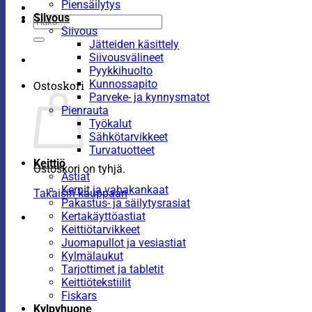
Piensäilytys
Siivous
Etsi:
Siivous
Jätteiden käsittely
Siivousvälineet
Pyykkihuolto
Kunnossapito
Ostoskori
Parveke- ja kynnysmatot
Pienrauta
Työkalut
Sähkötarvikkeet
Turvatuotteet
Keittiö
Ostoskori on tyhjä.
Astiat
Kernit ja vahakankaat
Takaisin kauppaan
Pakastus- ja säilytysrasiat
Kertakäyttöastiat
Keittiötarvikkeet
Juomapullot ja vesiastiat
Kylmälaukut
Tarjottimet ja tabletit
Keittiötekstiilit
Fiskars
Kylpyhuone