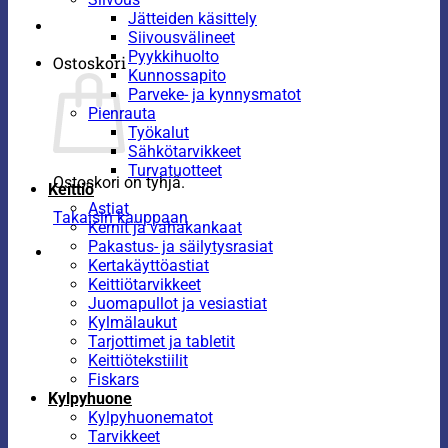
Jätteiden käsittely
Siivousvälineet
Pyykkihuolto
Ostoskori
Kunnossapito
Parveke- ja kynnysmatot
Pienrauta
Työkalut
Sähkötarvikkeet
Turvatuotteet
Ostoskori on tyhjä.
Keittiö
Astiat
Takaisin kauppaan
Kernit ja vahakankaat
Pakastus- ja säilytysrasiat
Kertakäyttöastiat
Keittiötarvikkeet
Juomapullot ja vesiastiat
Kylmälaukut
Tarjottimet ja tabletit
Keittiötekstiilit
Fiskars
Kylpyhuone
Kylpyhuonematot
Tarvikkeet