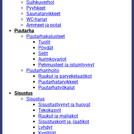
Suihkuverhot
Pyyhkeet
Saunatarvikkeet
WC-harjat
Ammeet ja potat
Puutarha
Puutarhakalusteet
Tuolit
Pöydät
Setit
Aurinkovarjot
Pehmusteet ja istuintyynyt
Puutarhanhoito
Ruukut ja parvekelaatikot
Puutarhatarvikkeet
Puutarhatyökalut
Sisustus
Sisustus
Sisustustyynyt ja huovat
Tekokasvit
Ruukut ja maljakot
Sisustuskorit ja -laatikot
Lyhdyt
Kynttilät