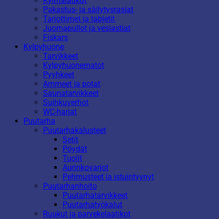
Kylmälaukut
Pakastus- ja säilytysrasiat
Tarjottimet ja tabletit
Juomapullot ja vesiastiat
Fiskars
Kylpyhuone
Tarvikkeet
Kylpyhuonematot
Pyyhkeet
Ammeet ja potat
Saunatarvikkeet
Suihkuverhot
WC-harjat
Puutarha
Puutarhakalusteet
Setit
Pöydät
Tuolit
Aurinkovarjot
Pehmusteet ja istuintyynyt
Puutarhanhoito
Puutarhatarvikkeet
Puutarhatyökalut
Ruukut ja parvekelaatikot