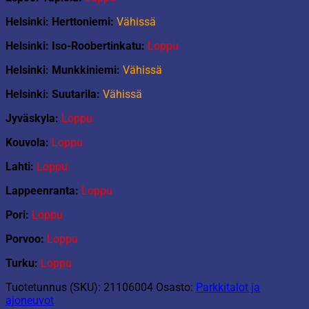
määrä
Helsinki: Herttoniemi:
Vähissä
Helsinki: Iso-Roobertinkatu:
Loppu
Helsinki: Munkkiniemi:
Vähissä
Helsinki: Suutarila:
Vähissä
Jyväskyla:
Loppu
Kouvola:
Loppu
Lahti:
Loppu
Lappeenranta:
Loppu
Pori:
Loppu
Porvoo:
Loppu
Turku:
Loppu
Tuotetunnus (SKU):
21106004
Osasto:
Parkkitalot ja
ajoneuvot