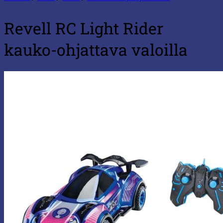
Revell RC Light Rider
kauko-ohjattava valoilla