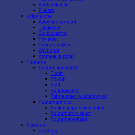
Keittiötekstiilit
Fiskars
Kylpyhuone
Kylpyhuonematot
Tarvikkeet
Suihkuverhot
Pyyhkeet
Saunatarvikkeet
WC-harjat
Ammeet ja potat
Puutarha
Puutarhakalusteet
Tuolit
Pöydät
Setit
Aurinkovarjot
Pehmusteet ja istuintyynyt
Puutarhanhoito
Ruukut ja parvekelaatikot
Puutarhatarvikkeet
Puutarhatyökalut
Sisustus
Sisustus