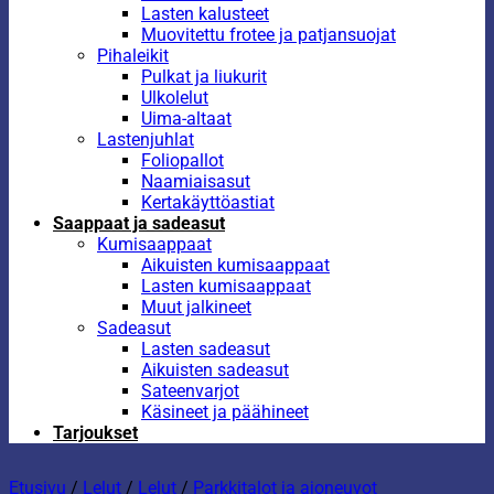
Lasten kalusteet
Muovitettu frotee ja patjansuojat
Pihaleikit
Pulkat ja liukurit
Ulkolelut
Uima-altaat
Lastenjuhlat
Foliopallot
Naamiaisasut
Kertakäyttöastiat
Saappaat ja sadeasut
Kumisaappaat
Aikuisten kumisaappaat
Lasten kumisaappaat
Muut jalkineet
Sadeasut
Lasten sadeasut
Aikuisten sadeasut
Sateenvarjot
Käsineet ja päähineet
Tarjoukset
Etusivu
/
Lelut
/
Lelut
/
Parkkitalot ja ajoneuvot