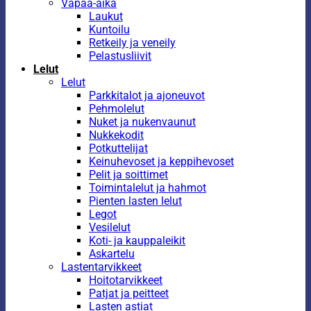
Vapaa-aika
Laukut
Kuntoilu
Retkeily ja veneily
Pelastusliivit
Lelut
Lelut
Parkkitalot ja ajoneuvot
Pehmolelut
Nuket ja nukenvaunut
Nukkekodit
Potkuttelijat
Keinuhevoset ja keppihevoset
Pelit ja soittimet
Toimintalelut ja hahmot
Pienten lasten lelut
Legot
Vesilelut
Koti- ja kauppaleikit
Askartelu
Lastentarvikkeet
Hoitotarvikkeet
Patjat ja peitteet
Lasten astiat