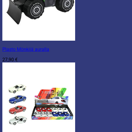
Plasto Mönkijä auralla
27,90
€