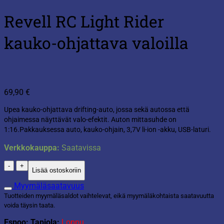
Revell RC Light Rider
kauko-ohjattava valoilla
69,90
€
Upea kauko-ohjattava drifting-auto, jossa sekä autossa että
ohjaimessa näyttävät valo-efektit. Auton mittasuhde on
1:16.Pakkauksessa auto, kauko-ohjain, 3,7V li-ion -akku, USB-laturi.
Verkkokauppa:
Saatavissa
Revell
Lisää ostoskoriin
RC
Light
Myymäläsaatavuus
Rider
Tuotteiden myymäläsaldot vaihtelevat, eikä myymäläkohtaista saatavuutta
kauko-
voida täysin taata.
ohjattava
valoilla
Espoo: Tapiola:
Loppu