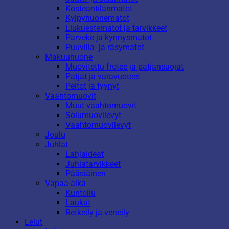
Kosteantilanmatot
Kylpyhuonematot
Liukuestematot ja tarvikkeet
Parveke ja kynnysmatot
Puuvilla- ja räsymatot
Makuuhuone
Muovitettu frotee ja patjansuojat
Patjat ja varavuoteet
Peitot ja tyynyt
Vaahtomuovit
Muut vaahtomuovit
Solumuovilevyt
Vaahtomuovilevyt
Joulu
Juhlat
Lahjaideat
Juhlatarvikkeet
Pääsiäinen
Vapaa-aika
Kuntoilu
Laukut
Retkeily ja veneily
Lelut