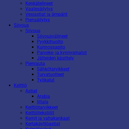
Kenkätelineet
Vaatesäilytys
Vesiastiat ja ämpärit
Piensäilytys
Siivous
Siivous
Siivousvälineet
Pyykkihuolto
Kunnossapito
Parveke- ja kynnysmatot
Jätteiden käsittely
Pienrauta
Sähkötarvikkeet
Turvatuotteet
Työkalut
Keittiö
Astiat
Arabia
Iittala
Keittiötarvikkeet
Keittiötekstiilit
Kernit ja vahakankaat
Kertakäyttöastiat