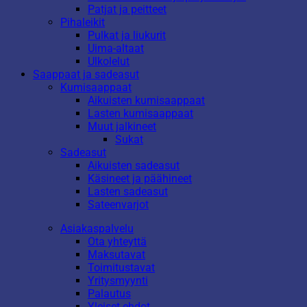
Patjat ja peitteet
Pihaleikit
Pulkat ja liukurit
Uima-altaat
Ulkolelut
Saappaat ja sadeasut
Kumisaappaat
Aikuisten kumisaappaat
Lasten kumisaappaat
Muut jalkineet
Sukat
Sadeasut
Aikuisten sadeasut
Käsineet ja päähineet
Lasten sadeasut
Sateenvarjot
Asiakaspalvelu
Ota yhteyttä
Maksutavat
Toimitustavat
Yritysmyynti
Palautus
Yleiset ehdot