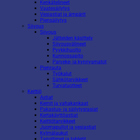
Kenkätelineet
Vaatesäilytys
Vesiastiat ja ämpärit
Piensäilytys
Siivous
Siivous
Jätteiden käsittely
Siivousvälineet
Pyykkihuolto
Kunnossapito
Parveke- ja kynnysmatot
Pienrauta
Työkalut
Sähkötarvikkeet
Turvatuotteet
Keittiö
Astiat
Kernit ja vahakankaat
Pakastus- ja säilytysrasiat
Kertakäyttöastiat
Keittiötarvikkeet
Juomapullot ja vesiastiat
Kylmälaukut
Tarjottimet ja tabletit