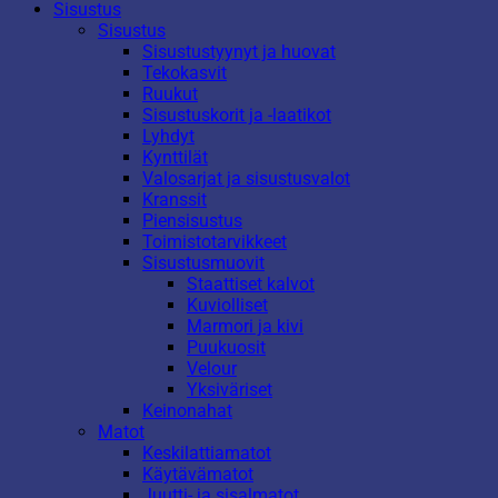
Sisustus
Sisustus
Sisustustyynyt ja huovat
Tekokasvit
Ruukut
Sisustuskorit ja -laatikot
Lyhdyt
Kynttilät
Valosarjat ja sisustusvalot
Kranssit
Piensisustus
Toimistotarvikkeet
Sisustusmuovit
Staattiset kalvot
Kuviolliset
Marmori ja kivi
Puukuosit
Velour
Yksiväriset
Keinonahat
Matot
Keskilattiamatot
Käytävämatot
Juutti- ja sisalmatot