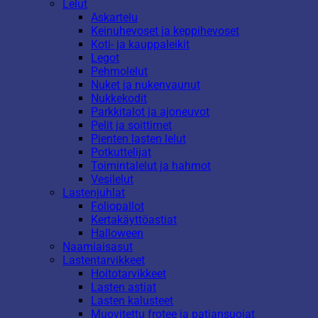
Lelut
Askartelu
Keinuhevoset ja keppihevoset
Koti- ja kauppaleikit
Legot
Pehmolelut
Nuket ja nukenvaunut
Nukkekodit
Parkkitalot ja ajoneuvot
Pelit ja soittimet
Pienten lasten lelut
Potkuttelijat
Toimintalelut ja hahmot
Vesilelut
Lastenjuhlat
Foliopallot
Kertakäyttöastiat
Halloween
Naamiaisasut
Lastentarvikkeet
Hoitotarvikkeet
Lasten astiat
Lasten kalusteet
Muovitettu frotee ja patjansuojat