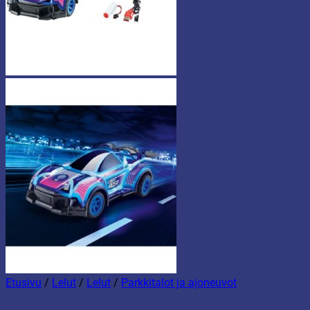
Etusivu
/
Lelut
/
Lelut
/
Parkkitalot ja ajoneuvot