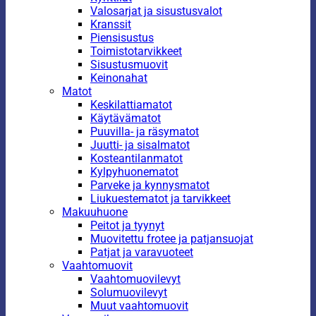
Valosarjat ja sisustusvalot
Kranssit
Piensisustus
Toimistotarvikkeet
Sisustusmuovit
Keinonahat
Matot
Keskilattiamatot
Käytävämatot
Puuvilla- ja räsymatot
Juutti- ja sisalmatot
Kosteantilanmatot
Kylpyhuonematot
Parveke ja kynnysmatot
Liukuestematot ja tarvikkeet
Makuuhuone
Peitot ja tyynyt
Muovitettu frotee ja patjansuojat
Patjat ja varavuoteet
Vaahtomuovit
Vaahtomuovilevyt
Solumuovilevyt
Muut vaahtomuovit