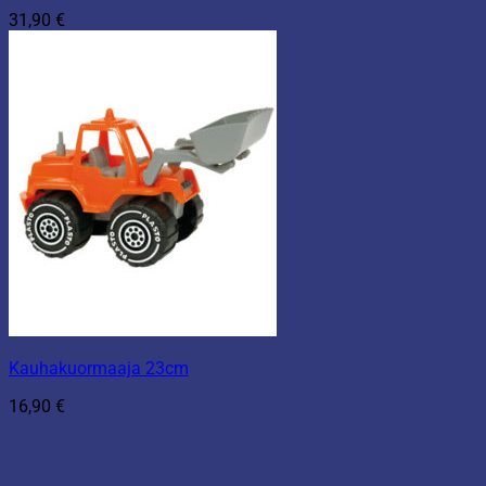
31,90
€
Kauhakuormaaja 23cm
16,90
€