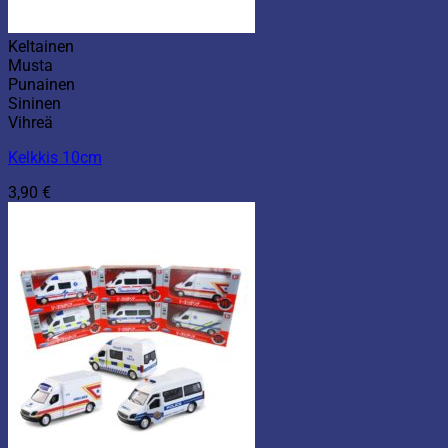
Keltainen
Musta
Punainen
Sininen
Vihreä
Kelkkis 10cm
3,90
€