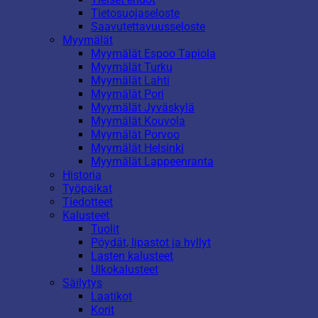
Tietosuojaseloste
Saavutettavuusseloste
Myymälät
Myymälät Espoo Tapiola
Myymälät Turku
Myymälät Lahti
Myymälät Pori
Myymälät Jyväskylä
Myymälät Kouvola
Myymälät Porvoo
Myymälät Helsinki
Myymälät Lappeenranta
Historia
Työpaikat
Tiedotteet
Kalusteet
Tuolit
Pöydät, lipastot ja hyllyt
Lasten kalusteet
Ulkokalusteet
Säilytys
Laatikot
Korit