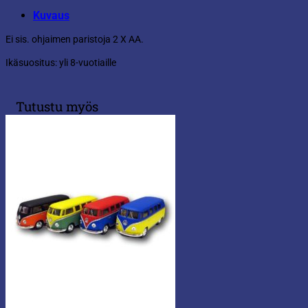
Kuvaus
Ei sis. ohjaimen paristoja 2 X AA.
Ikäsuositus: yli 8-vuotiaille
Tutustu myös