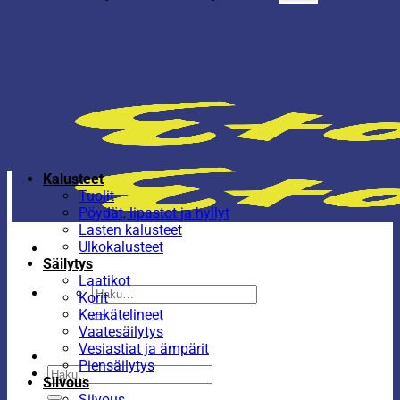
Kalusteet
Tuolit
Pöydät, lipastot ja hyllyt
Lasten kalusteet
Ulkokalusteet
Säilytys
Laatikot
Etsi:
Korit
Kenkätelineet
Vaatesäilytys
Vesiastiat ja ämpärit
Piensäilytys
Etsi:
Siivous
Siivous