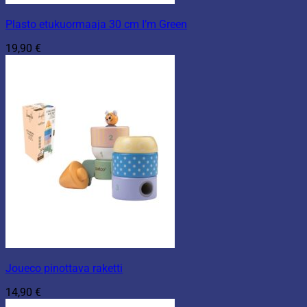
Plasto etukuormaaja 30 cm I’m Green
19,90
€
Joueco pinottava raketti
14,90
€