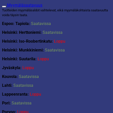
Myymäläsaatavuus
Tuotteiden myymäläsaldot vaihtelevat, eikä myymäläkohtaista saatavuutta
voida täysin taata.
Espoo: Tapiola:
Saatavissa
Helsinki: Herttoniemi:
Saatavissa
Helsinki: Iso-Roobertinkatu:
Loppu
Helsinki: Munkkiniemi:
Saatavissa
Helsinki: Suutarila:
Loppu
Jyväskyla:
Loppu
Kouvola:
Saatavissa
Lahti:
Saatavissa
Lappeenranta:
Loppu
Pori:
Saatavissa
Porvoo:
Loppu