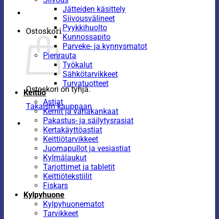
Jätteiden käsittely
Siivousvälineet
Pyykkihuolto
Ostoskori
Kunnossapito
Parveke- ja kynnysmatot
Pienrauta
Työkalut
Sähkötarvikkeet
Turvatuotteet
Ostoskori on tyhjä.
Keittiö
Astiat
Takaisin kauppaan
Kernit ja vahakankaat
Pakastus- ja säilytysrasiat
Kertakäyttöastiat
Keittiötarvikkeet
Juomapullot ja vesiastiat
Kylmälaukut
Tarjottimet ja tabletit
Keittiötekstiilit
Fiskars
Kylpyhuone
Kylpyhuonematot
Tarvikkeet