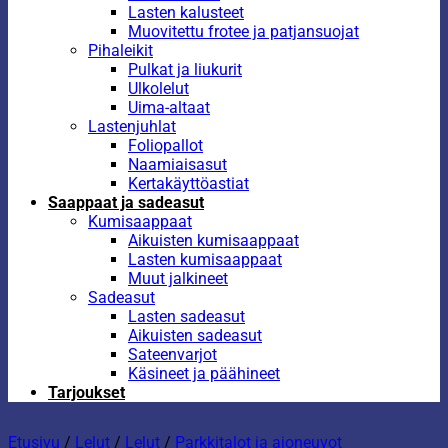
Lasten kalusteet
Muovitettu frotee ja patjansuojat
Pihaleikit
Pulkat ja liukurit
Ulkolelut
Uima-altaat
Lastenjuhlat
Foliopallot
Naamiaisasut
Kertakäyttöastiat
Saappaat ja sadeasut
Kumisaappaat
Aikuisten kumisaappaat
Lasten kumisaappaat
Muut jalkineet
Sadeasut
Lasten sadeasut
Aikuisten sadeasut
Sateenvarjot
Käsineet ja päähineet
Tarjoukset
Etusivu
/
Lelut
/
Lelut
/
Parkkitalot ja ajoneuvot