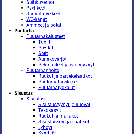
Suihkuverhot
Pyyhkeet
Saunatarvikkeet
WC-harjat
Ammeet ja potat
Puutarha
Puutarhakalusteet
Tuolit
Pöydät
Setit
Aurinkovarjot
Pehmusteet ja istuintyynyt
Puutarhanhoito
Ruukut ja parvekelaatikot
Puutarhatarvikkeet
Puutarhatyökalut
Sisustus
Sisustus
Sisustustyynyt ja huovat
Tekokasvit
Ruukut ja maljakot
Sisustuskorit ja -laatikot
Lyhdyt
Kynttilät