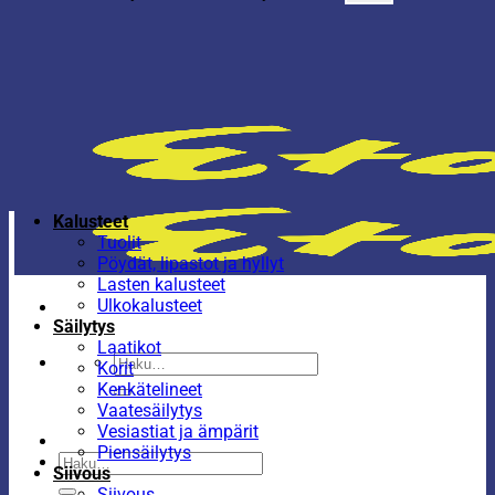
Kalusteet
Tuolit
Pöydät, lipastot ja hyllyt
Lasten kalusteet
Ulkokalusteet
Säilytys
Laatikot
Etsi:
Korit
Kenkätelineet
Vaatesäilytys
Vesiastiat ja ämpärit
Piensäilytys
Etsi:
Siivous
Siivous