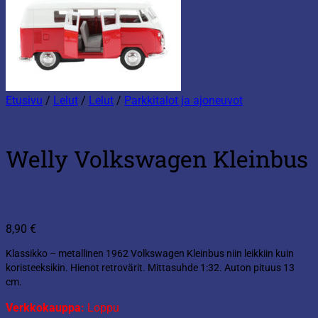
Etusivu
/
Lelut
/
Lelut
/
Parkkitalot ja ajoneuvot
Welly Volkswagen Kleinbus
8,90
€
Klassikko – metallinen 1962 Volkswagen Kleinbus niin leikkiin kuin
koristeeksikin. Hienot retrovärit. Mittasuhde 1:32. Auton pituus 13
cm.
Verkkokauppa:
Loppu