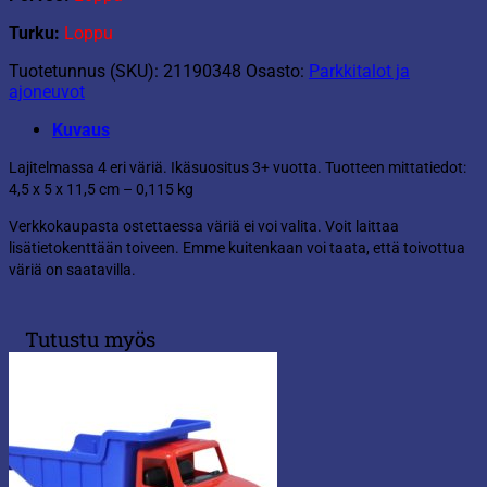
Turku:
Loppu
Tuotetunnus (SKU):
21190348
Osasto:
Parkkitalot ja
ajoneuvot
Kuvaus
Lajitelmassa 4 eri väriä. Ikäsuositus 3+ vuotta. Tuotteen mittatiedot:
4,5 x 5 x 11,5 cm – 0,115 kg
Verkkokaupasta ostettaessa väriä ei voi valita. Voit laittaa
lisätietokenttään toiveen. Emme kuitenkaan voi taata, että toivottua
väriä on saatavilla.
Tutustu myös