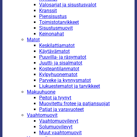
Valosarjat ja sisustusvalot
Kranssit
Piensisustus
Toimistotarvikkeet
Sisustusmuovit
Keinonahat
Matot
Keskilattiamatot
Käytävämatot
Puuvilla- ja räsymatot
Juutti- ja sisalmatot
Kosteantilanmatot
Kylpyhuonematot
Parveke ja kynnysmatot
Liukuestematot ja tarvikkeet
Makuuhuone
Peitot ja tyynyt
Muovitettu frotee ja patjansuojat
Patjat ja varavuoteet
Vaahtomuovit
Vaahtomuovilevyt
Solumuovilevyt
Muut vaahtomuovit