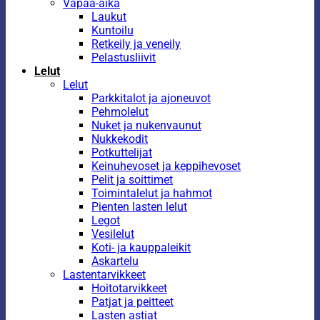
Vapaa-aika
Laukut
Kuntoilu
Retkeily ja veneily
Pelastusliivit
Lelut
Lelut
Parkkitalot ja ajoneuvot
Pehmolelut
Nuket ja nukenvaunut
Nukkekodit
Potkuttelijat
Keinuhevoset ja keppihevoset
Pelit ja soittimet
Toimintalelut ja hahmot
Pienten lasten lelut
Legot
Vesilelut
Koti- ja kauppaleikit
Askartelu
Lastentarvikkeet
Hoitotarvikkeet
Patjat ja peitteet
Lasten astiat