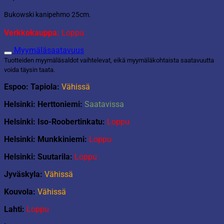
Bukowski kanipehmo 25cm.
Verkkokauppa:
Loppu
Myymäläsaatavuus
Tuotteiden myymäläsaldot vaihtelevat, eikä myymäläkohtaista saatavuutta
voida täysin taata.
Espoo: Tapiola:
Vähissä
Helsinki: Herttoniemi:
Saatavissa
Helsinki: Iso-Roobertinkatu:
Loppu
Helsinki: Munkkiniemi:
Loppu
Helsinki: Suutarila:
Loppu
Jyväskyla:
Vähissä
Kouvola:
Vähissä
Lahti:
Loppu