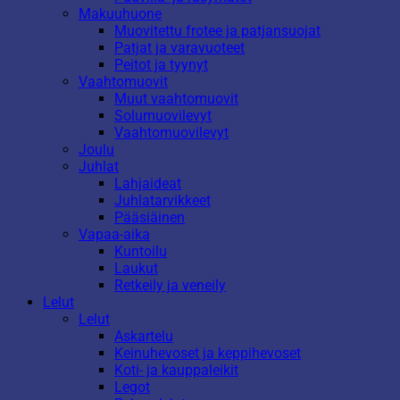
Makuuhuone
Muovitettu frotee ja patjansuojat
Patjat ja varavuoteet
Peitot ja tyynyt
Vaahtomuovit
Muut vaahtomuovit
Solumuovilevyt
Vaahtomuovilevyt
Joulu
Juhlat
Lahjaideat
Juhlatarvikkeet
Pääsiäinen
Vapaa-aika
Kuntoilu
Laukut
Retkeily ja veneily
Lelut
Lelut
Askartelu
Keinuhevoset ja keppihevoset
Koti- ja kauppaleikit
Legot