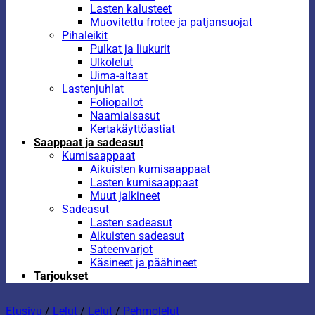
Lasten kalusteet
Muovitettu frotee ja patjansuojat
Pihaleikit
Pulkat ja liukurit
Ulkolelut
Uima-altaat
Lastenjuhlat
Foliopallot
Naamiaisasut
Kertakäyttöastiat
Saappaat ja sadeasut
Kumisaappaat
Aikuisten kumisaappaat
Lasten kumisaappaat
Muut jalkineet
Sadeasut
Lasten sadeasut
Aikuisten sadeasut
Sateenvarjot
Käsineet ja päähineet
Tarjoukset
Etusivu
/
Lelut
/
Lelut
/
Pehmolelut