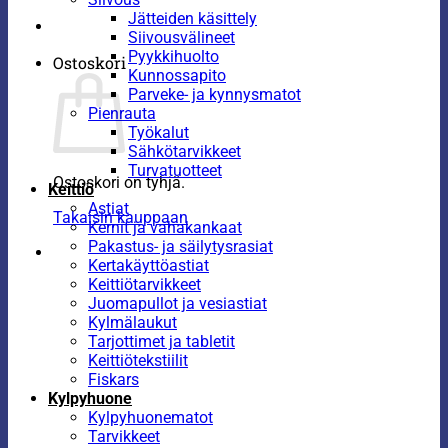
Jätteiden käsittely
Siivousvälineet
Pyykkihuolto
Ostoskori
Kunnossapito
Parveke- ja kynnysmatot
Pienrauta
Työkalut
Sähkötarvikkeet
Turvatuotteet
Ostoskori on tyhjä.
Keittiö
Astiat
Takaisin kauppaan
Kernit ja vahakankaat
Pakastus- ja säilytysrasiat
Kertakäyttöastiat
Keittiötarvikkeet
Juomapullot ja vesiastiat
Kylmälaukut
Tarjottimet ja tabletit
Keittiötekstiilit
Fiskars
Kylpyhuone
Kylpyhuonematot
Tarvikkeet