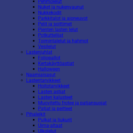
Pehmolelut
Nuket ja nukenvaunut
Nukkekodit
Parkkitalot ja ajoneuvot
Pelit ja soittimet
Pienten lasten lelut
Potkuttelijat
Toimintalelut ja hahmot
Vesilelut
Lastenjuhlat
Foliopallot
Kertakäyttöastiat
Halloween
Naamiaisasut
Lastentarvikkeet
Hoitotarvikkeet
Lasten astiat
Lasten kalusteet
Muovitettu frotee ja patjansuojat
Patjat ja peitteet
Pihaleikit
Pulkat ja liukurit
Uima-altaat
Ulkolelut