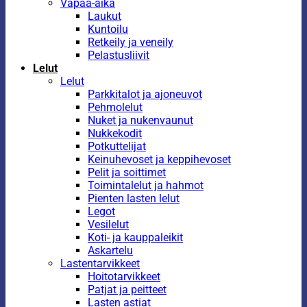
Vapaa-aika
Laukut
Kuntoilu
Retkeily ja veneily
Pelastusliivit
Lelut
Lelut
Parkkitalot ja ajoneuvot
Pehmolelut
Nuket ja nukenvaunut
Nukkekodit
Potkuttelijat
Keinuhevoset ja keppihevoset
Pelit ja soittimet
Toimintalelut ja hahmot
Pienten lasten lelut
Legot
Vesilelut
Koti- ja kauppaleikit
Askartelu
Lastentarvikkeet
Hoitotarvikkeet
Patjat ja peitteet
Lasten astiat