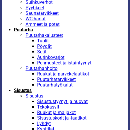
Suihkuverhot
Pyyhkeet
Saunatarvikkeet
WC-harjat
Ammeet ja potat
Puutarha
Puutarhakalusteet
Tuolit
Pöydät
Setit
Aurinkovarjot
Pehmusteet ja istuintyynyt
Puutarhanhoito
Ruukut ja parvekelaatikot
Puutarhatarvikkeet
Puutarhatyökalut
Sisustus
Sisustus
Sisustustyynyt ja huovat
Tekokasvit
Ruukut ja maljakot
Sisustuskorit ja -laatikot
Lyhdyt
Kynttilät