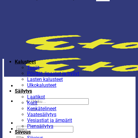
Kalusteet
Tuolit
Pöydät, lipastot ja hyllyt
Lasten kalusteet
Ulkokalusteet
Säilytys
Laatikot
Etsi:
Korit
Kenkätelineet
Vaatesäilytys
Vesiastiat ja ämpärit
Piensäilytys
Etsi:
Siivous
Siivous