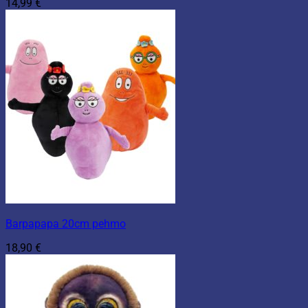
14,99
€
Barpapapa 20cm pehmo
18,90
€