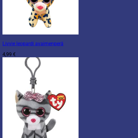
Livvie leopardi avaimenperä
4,99
€