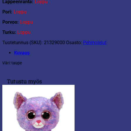
Lappeenranta:
Loppu
Pori:
Loppu
Porvoo:
Loppu
Turku:
Loppu
Tuotetunnus (SKU):
21329000
Osasto:
Pehmolelut
Kuvaus
Väri: taupe
Tutustu myös