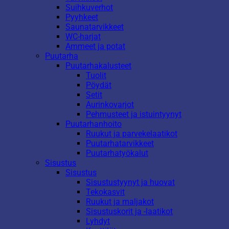
Suihkuverhot
Pyyhkeet
Saunatarvikkeet
WC-harjat
Ammeet ja potat
Puutarha
Puutarhakalusteet
Tuolit
Pöydät
Setit
Aurinkovarjot
Pehmusteet ja istuintyynyt
Puutarhanhoito
Ruukut ja parvekelaatikot
Puutarhatarvikkeet
Puutarhatyökalut
Sisustus
Sisustus
Sisustustyynyt ja huovat
Tekokasvit
Ruukut ja maljakot
Sisustuskorit ja -laatikot
Lyhdyt