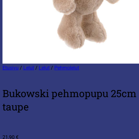
Etusivu
/
Lelut
/
Lelut
/
Pehmolelut
Bukowski pehmopupu 25cm
taupe
21,90
€