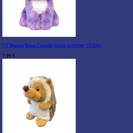
TY Beanie Boos Cassidy kissa laventeli 15,5cm
7,99
€