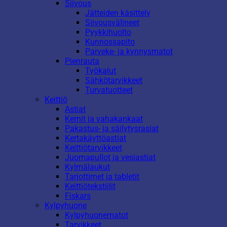
Siivous
Jätteiden käsittely
Siivousvälineet
Pyykkihuolto
Kunnossapito
Parveke- ja kynnysmatot
Pienrauta
Työkalut
Sähkötarvikkeet
Turvatuotteet
Keittiö
Astiat
Kernit ja vahakankaat
Pakastus- ja säilytysrasiat
Kertakäyttöastiat
Keittiötarvikkeet
Juomapullot ja vesiastiat
Kylmälaukut
Tarjottimet ja tabletit
Keittiötekstiilit
Fiskars
Kylpyhuone
Kylpyhuonematot
Tarvikkeet