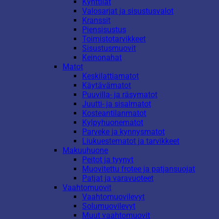
Kynttilät
Valosarjat ja sisustusvalot
Kranssit
Piensisustus
Toimistotarvikkeet
Sisustusmuovit
Keinonahat
Matot
Keskilattiamatot
Käytävämatot
Puuvilla- ja räsymatot
Juutti- ja sisalmatot
Kosteantilanmatot
Kylpyhuonematot
Parveke ja kynnysmatot
Liukuestematot ja tarvikkeet
Makuuhuone
Peitot ja tyynyt
Muovitettu frotee ja patjansuojat
Patjat ja varavuoteet
Vaahtomuovit
Vaahtomuovilevyt
Solumuovilevyt
Muut vaahtomuovit