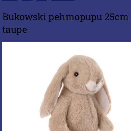
Bukowski pehmopupu 25cm
taupe