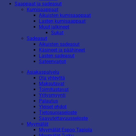
Saappaat ja sadeasut
Kumisaappaat
Aikuisten kumisaappaat
Lasten kumisaappaat
Muut jalkineet
Sukat
Sadeasut
Aikuisten sadeasut
Käsineet ja päähineet
Lasten sadeasut
Sateenvarjot
Asiakaspalvelu
Ota yhteyttä
Maksutavat
Toimitustavat
Yritysmyynti
Palautus
Yleiset ehdot
Tietosuojaseloste
Saavutettavuusseloste
Myymälät
Myymälät Espoo Tapiola
Myymälät Turku