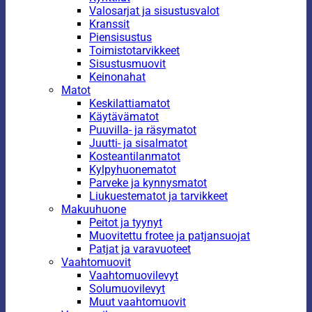
Valosarjat ja sisustusvalot
Kranssit
Piensisustus
Toimistotarvikkeet
Sisustusmuovit
Keinonahat
Matot
Keskilattiamatot
Käytävämatot
Puuvilla- ja räsymatot
Juutti- ja sisalmatot
Kosteantilanmatot
Kylpyhuonematot
Parveke ja kynnysmatot
Liukuestematot ja tarvikkeet
Makuuhuone
Peitot ja tyynyt
Muovitettu frotee ja patjansuojat
Patjat ja varavuoteet
Vaahtomuovit
Vaahtomuovilevyt
Solumuovilevyt
Muut vaahtomuovit