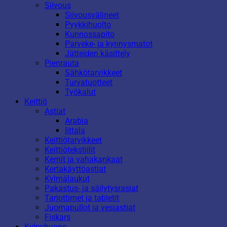
Siivous
Siivousvälineet
Pyykkihuolto
Kunnossapito
Parveke- ja kynnysmatot
Jätteiden käsittely
Pienrauta
Sähkötarvikkeet
Turvatuotteet
Työkalut
Keittiö
Astiat
Arabia
Iittala
Keittiötarvikkeet
Keittiötekstiilit
Kernit ja vahakankaat
Kertakäyttöastiat
Kylmälaukut
Pakastus- ja säilytysrasiat
Tarjottimet ja tabletit
Juomapullot ja vesiastiat
Fiskars
Kylpyhuone