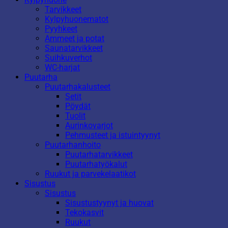
Tarvikkeet
Kylpyhuonematot
Pyyhkeet
Ammeet ja potat
Saunatarvikkeet
Suihkuverhot
WC-harjat
Puutarha
Puutarhakalusteet
Setit
Pöydät
Tuolit
Aurinkovarjot
Pehmusteet ja istuintyynyt
Puutarhanhoito
Puutarhatarvikkeet
Puutarhatyökalut
Ruukut ja parvekelaatikot
Sisustus
Sisustus
Sisustustyynyt ja huovat
Tekokasvit
Ruukut