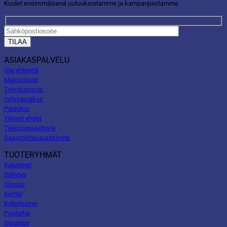
Kuulet ensimmäisenä uutuuksistamme ja kampanjoistamme
ASIAKASPALVELU
Ota yhteyttä
Maksutavat
Toimitustavat
Yritysasiakas
Palautus
Yleiset ehdot
Tietosuojaseloste
Saavutettavuusseloste
TUOTERYHMÄT
Kalusteet
Säilytys
Siivous
Keittiö
Kylpyhuone
Puutarha
Sisustus