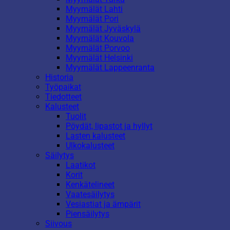
Myymälät Lahti
Myymälät Pori
Myymälät Jyväskylä
Myymälät Kouvola
Myymälät Porvoo
Myymälät Helsinki
Myymälät Lappeenranta
Historia
Työpaikat
Tiedotteet
Kalusteet
Tuolit
Pöydät, lipastot ja hyllyt
Lasten kalusteet
Ulkokalusteet
Säilytys
Laatikot
Korit
Kenkätelineet
Vaatesäilytys
Vesiastiat ja ämpärit
Piensäilytys
Siivous