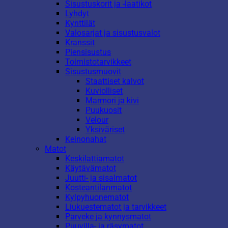
Sisustuskorit ja -laatikot
Lyhdyt
Kynttilät
Valosarjat ja sisustusvalot
Kranssit
Piensisustus
Toimistotarvikkeet
Sisustusmuovit
Staattiset kalvot
Kuviolliset
Marmori ja kivi
Puukuosit
Velour
Yksiväriset
Keinonahat
Matot
Keskilattiamatot
Käytävämatot
Juutti- ja sisalmatot
Kosteantilanmatot
Kylpyhuonematot
Liukuestematot ja tarvikkeet
Parveke ja kynnysmatot
Puuvilla- ja räsymatot