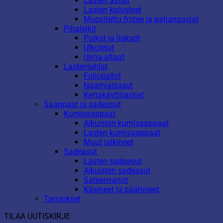
Lasten astiat
Lasten kalusteet
Muovitettu frotee ja patjansuojat
Pihaleikit
Pulkat ja liukurit
Ulkolelut
Uima-altaat
Lastenjuhlat
Foliopallot
Naamiaisasut
Kertakäyttöastiat
Saappaat ja sadeasut
Kumisaappaat
Aikuisten kumisaappaat
Lasten kumisaappaat
Muut jalkineet
Sadeasut
Lasten sadeasut
Aikuisten sadeasut
Sateenvarjot
Käsineet ja päähineet
Tarjoukset
TILAA UUTISKIRJE