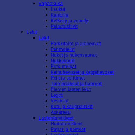
Vapaa-aika
Laukut
Kuntoilu
Retkeily ja veneily
Pelastusliivit
Lelut
Lelut
Parkkitalot ja ajoneuvot
Pehmolelut
Nuket ja nukenvaunut
Nukkekodit
Potkuttelijat
Keinuhevoset ja keppihevoset
Pelit ja soittimet
Toimintalelut ja hahmot
Pienten lasten lelut
Legot
Vesilelut
Koti- ja kauppaleikit
Askartelu
Lastentarvikkeet
Hoitotarvikkeet
Patjat ja peitteet