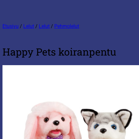
Etusivu
/
Lelut
/
Lelut
/
Pehmolelut
Happy Pets koiranpentu