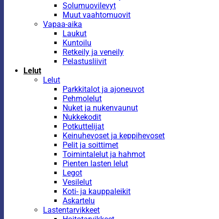
Solumuovilevyt
Muut vaahtomuovit
Vapaa-aika
Laukut
Kuntoilu
Retkeily ja veneily
Pelastusliivit
Lelut
Lelut
Parkkitalot ja ajoneuvot
Pehmolelut
Nuket ja nukenvaunut
Nukkekodit
Potkuttelijat
Keinuhevoset ja keppihevoset
Pelit ja soittimet
Toimintalelut ja hahmot
Pienten lasten lelut
Legot
Vesilelut
Koti- ja kauppaleikit
Askartelu
Lastentarvikkeet