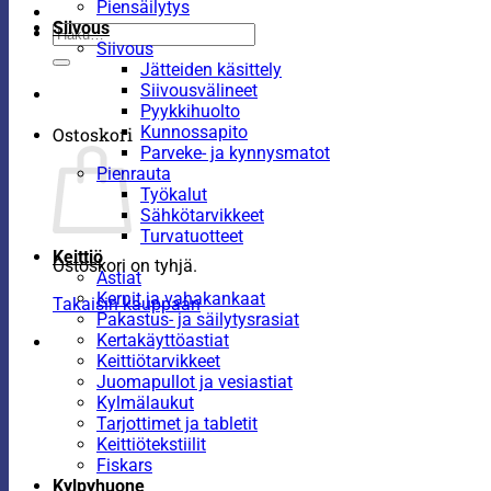
Piensäilytys
Siivous
Etsi:
Siivous
Jätteiden käsittely
Siivousvälineet
Pyykkihuolto
Kunnossapito
Ostoskori
Parveke- ja kynnysmatot
Pienrauta
Työkalut
Sähkötarvikkeet
Turvatuotteet
Keittiö
Ostoskori on tyhjä.
Astiat
Kernit ja vahakankaat
Takaisin kauppaan
Pakastus- ja säilytysrasiat
Kertakäyttöastiat
Keittiötarvikkeet
Juomapullot ja vesiastiat
Kylmälaukut
Tarjottimet ja tabletit
Keittiötekstiilit
Fiskars
Kylpyhuone