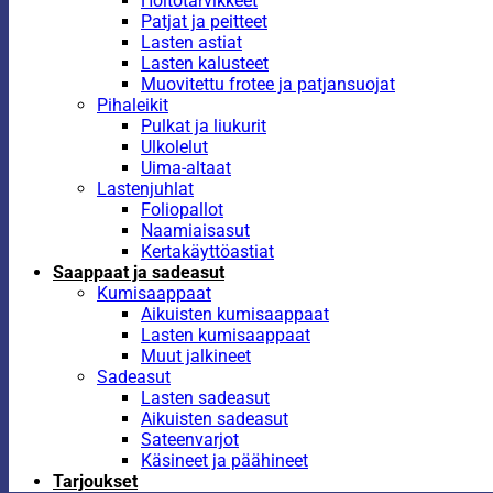
Hoitotarvikkeet
Patjat ja peitteet
Lasten astiat
Lasten kalusteet
Muovitettu frotee ja patjansuojat
Pihaleikit
Pulkat ja liukurit
Ulkolelut
Uima-altaat
Lastenjuhlat
Foliopallot
Naamiaisasut
Kertakäyttöastiat
Saappaat ja sadeasut
Kumisaappaat
Aikuisten kumisaappaat
Lasten kumisaappaat
Muut jalkineet
Sadeasut
Lasten sadeasut
Aikuisten sadeasut
Sateenvarjot
Käsineet ja päähineet
Tarjoukset