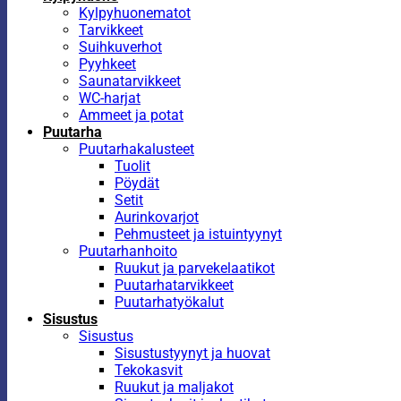
Kylpyhuonematot
Tarvikkeet
Suihkuverhot
Pyyhkeet
Saunatarvikkeet
WC-harjat
Ammeet ja potat
Puutarha
Puutarhakalusteet
Tuolit
Pöydät
Setit
Aurinkovarjot
Pehmusteet ja istuintyynyt
Puutarhanhoito
Ruukut ja parvekelaatikot
Puutarhatarvikkeet
Puutarhatyökalut
Sisustus
Sisustus
Sisustustyynyt ja huovat
Tekokasvit
Ruukut ja maljakot