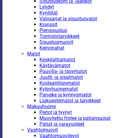
Sisustuskorit ja -laatikot
Lyhdyt
Kynttilät
Valosarjat ja sisustusvalot
Kranssit
Piensisustus
Toimistotarvikkeet
Sisustusmuovit
Keinonahat
Matot
Keskilattiamatot
Käytävämatot
Puuvilla- ja räsymatot
Juutti- ja sisalmatot
Kosteantilanmatot
Kylpyhuonematot
Parveke ja kynnysmatot
Liukuestematot ja tarvikkeet
Makuuhuone
Peitot ja tyynyt
Muovitettu frotee ja patjansuojat
Patjat ja varavuoteet
Vaahtomuovit
Vaahtomuovilevyt