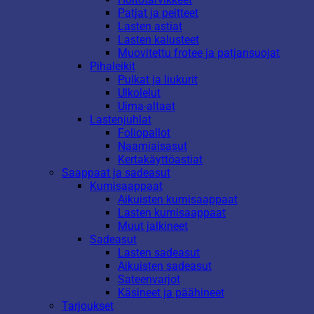
Patjat ja peitteet
Lasten astiat
Lasten kalusteet
Muovitettu frotee ja patjansuojat
Pihaleikit
Pulkat ja liukurit
Ulkolelut
Uima-altaat
Lastenjuhlat
Foliopallot
Naamiaisasut
Kertakäyttöastiat
Saappaat ja sadeasut
Kumisaappaat
Aikuisten kumisaappaat
Lasten kumisaappaat
Muut jalkineet
Sadeasut
Lasten sadeasut
Aikuisten sadeasut
Sateenvarjot
Käsineet ja päähineet
Tarjoukset