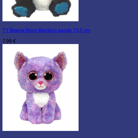
TY Beanie Boos Bamboo panda 15,5 cm
7,99
€