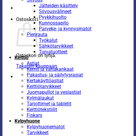
Jätteiden käsittely
Siivousvälineet
Pyykkihuolto
Ostoskori
Kunnossapito
Parveke- ja kynnysmatot
Pienrauta
Työkalut
Sähkötarvikkeet
Turvatuotteet
Ostoskori on tyhjä.
Keittiö
Astiat
Takaisin kauppaan
Kernit ja vahakankaat
Pakastus- ja säilytysrasiat
Kertakäyttöastiat
Keittiötarvikkeet
Juomapullot ja vesiastiat
Kylmälaukut
Tarjottimet ja tabletit
Keittiötekstiilit
Fiskars
Kylpyhuone
Kylpyhuonematot
Tarvikkeet