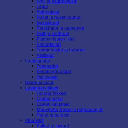
Koti- ja kauppaleikit
Legot
Pehmolelut
Nuket ja nukenvaunut
Nukkekodit
Parkkitalot ja ajoneuvot
Pelit ja soittimet
Pienten lasten lelut
Potkuttelijat
Toimintalelut ja hahmot
Vesilelut
Lastenjuhlat
Foliopallot
Kertakäyttöastiat
Halloween
Naamiaisasut
Lastentarvikkeet
Hoitotarvikkeet
Lasten astiat
Lasten kalusteet
Muovitettu frotee ja patjansuojat
Patjat ja peitteet
Pihaleikit
Pulkat ja liukurit