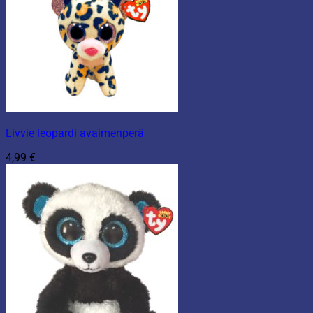
Livvie leopardi avaimenperä
4,99
€