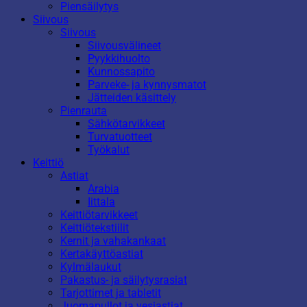
Piensäilytys
Siivous
Siivous
Siivousvälineet
Pyykkihuolto
Kunnossapito
Parveke- ja kynnysmatot
Jätteiden käsittely
Pienrauta
Sähkötarvikkeet
Turvatuotteet
Työkalut
Keittiö
Astiat
Arabia
Iittala
Keittiötarvikkeet
Keittiötekstiilit
Kernit ja vahakankaat
Kertakäyttöastiat
Kylmälaukut
Pakastus- ja säilytysrasiat
Tarjottimet ja tabletit
Juomapullot ja vesiastiat