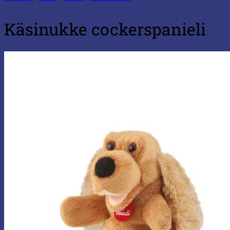
Käsinukke cockerspanieli