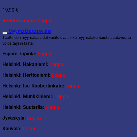
19,90
€
Verkkokauppa:
Loppu
Myymäläsaatavuus
Tuotteiden myymäläsaldot vaihtelevat, eikä myymäläkohtaista saatavuutta
voida täysin taata.
Espoo: Tapiola:
Loppu
Helsinki: Hakaniemi:
Loppu
Helsinki: Herttoniemi:
Loppu
Helsinki: Iso-Roobertinkatu:
Loppu
Helsinki: Munkkiniemi:
Loppu
Helsinki: Suutarila:
Loppu
Jyväskyla:
Loppu
Kouvola:
Loppu