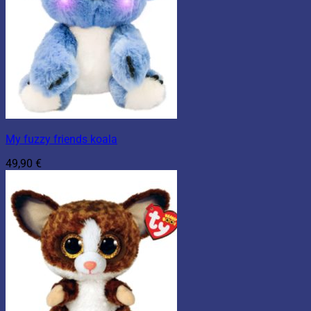
My fuzzy friends koala
49,90
€