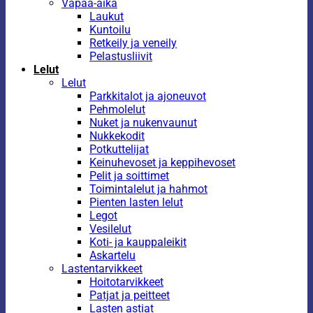
Vapaa-aika
Laukut
Kuntoilu
Retkeily ja veneily
Pelastusliivit
Lelut
Lelut
Parkkitalot ja ajoneuvot
Pehmolelut
Nuket ja nukenvaunut
Nukkekodit
Potkuttelijat
Keinuhevoset ja keppihevoset
Pelit ja soittimet
Toimintalelut ja hahmot
Pienten lasten lelut
Legot
Vesilelut
Koti- ja kauppaleikit
Askartelu
Lastentarvikkeet
Hoitotarvikkeet
Patjat ja peitteet
Lasten astiat