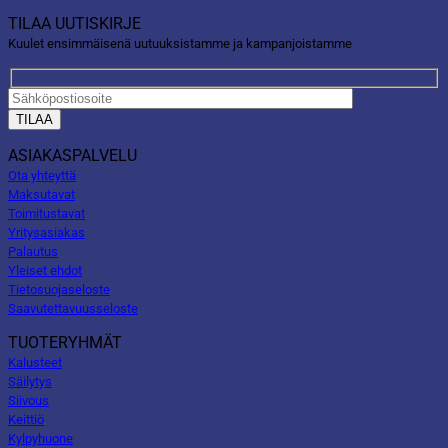
TILAA UUTISKIRJE
Kuulet ensimmäisenä uutuuksistamme ja kampanjoistamme
ASIAKASPALVELU
Ota yhteyttä
Maksutavat
Toimitustavat
Yritysasiakas
Palautus
Yleiset ehdot
Tietosuojaseloste
Saavutettavuusseloste
TUOTERYHMÄT
Kalusteet
Säilytys
Siivous
Keittiö
Kylpyhuone