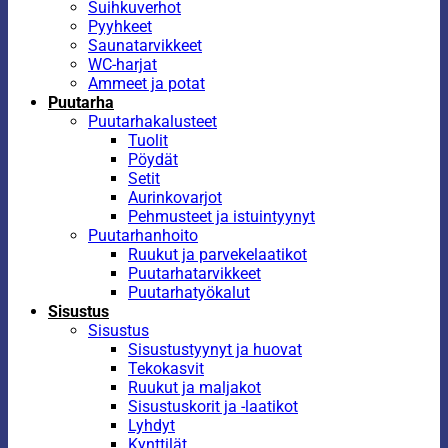
Suihkuverhot
Pyyhkeet
Saunatarvikkeet
WC-harjat
Ammeet ja potat
Puutarha
Puutarhakalusteet
Tuolit
Pöydät
Setit
Aurinkovarjot
Pehmusteet ja istuintyynyt
Puutarhanhoito
Ruukut ja parvekelaatikot
Puutarhatarvikkeet
Puutarhatyökalut
Sisustus
Sisustus
Sisustustyynyt ja huovat
Tekokasvit
Ruukut ja maljakot
Sisustuskorit ja -laatikot
Lyhdyt
Kynttilät