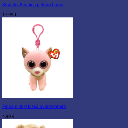
Squishy Beanies pehmo Linus
17,99
€
Fiona pinkki kissa avaimenperä
4,99
€