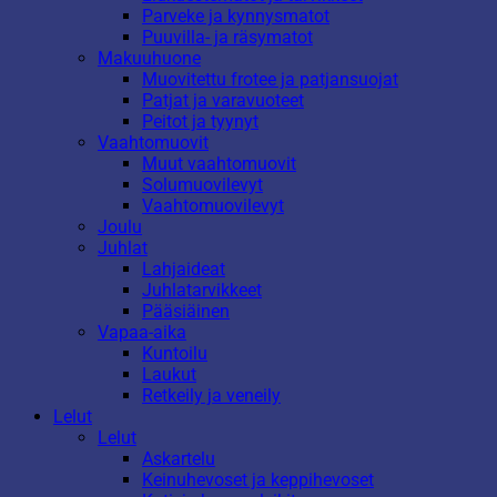
Parveke ja kynnysmatot
Puuvilla- ja räsymatot
Makuuhuone
Muovitettu frotee ja patjansuojat
Patjat ja varavuoteet
Peitot ja tyynyt
Vaahtomuovit
Muut vaahtomuovit
Solumuovilevyt
Vaahtomuovilevyt
Joulu
Juhlat
Lahjaideat
Juhlatarvikkeet
Pääsiäinen
Vapaa-aika
Kuntoilu
Laukut
Retkeily ja veneily
Lelut
Lelut
Askartelu
Keinuhevoset ja keppihevoset