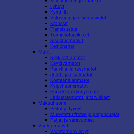
Sisustuskorit ja -laatikot
Lyhdyt
Kynttilät
Valosarjat ja sisustusvalot
Kranssit
Piensisustus
Toimistotarvikkeet
Sisustusmuovit
Keinonahat
Matot
Keskilattiamatot
Käytävämatot
Puuvilla- ja räsymatot
Juutti- ja sisalmatot
Kosteantilanmatot
Kylpyhuonematot
Parveke ja kynnysmatot
Liukuestematot ja tarvikkeet
Makuuhuone
Peitot ja tyynyt
Muovitettu frotee ja patjansuojat
Patjat ja varavuoteet
Vaahtomuovit
Vaahtomuovilevyt