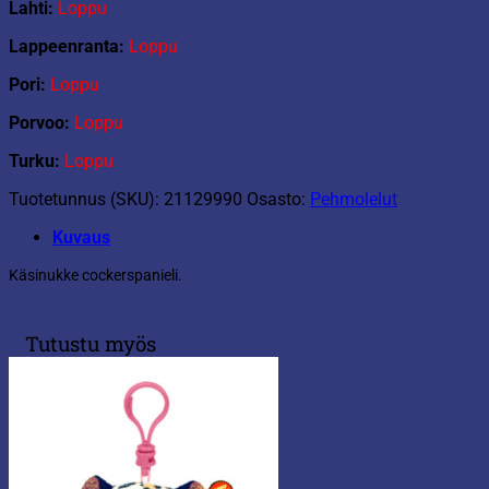
Lahti:
Loppu
Lappeenranta:
Loppu
Pori:
Loppu
Porvoo:
Loppu
Turku:
Loppu
Tuotetunnus (SKU):
21129990
Osasto:
Pehmolelut
Kuvaus
Käsinukke cockerspanieli.
Tutustu myös