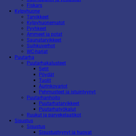
Fiskars
Kylpyhuone
Tarvikkeet
Kylpyhuonematot
Pyyhkeet
Ammeet ja potat
Saunatarvikkeet
Suihkuverhot
WC-harjat
Puutarha
Puutarhakalusteet
Setit
Pöydät
Tuolit
Aurinkovarjot
Pehmusteet ja istuintyynyt
Puutarhanhoito
Puutarhatarvikkeet
Puutarhatyökalut
Ruukut ja parvekelaatikot
Sisustus
Sisustus
Sisustustyynyt ja huovat