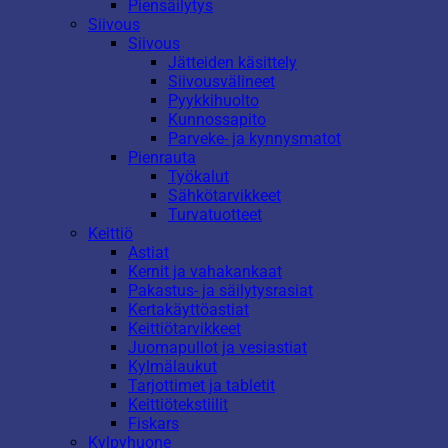
Piensäilytys
Siivous
Siivous
Jätteiden käsittely
Siivousvälineet
Pyykkihuolto
Kunnossapito
Parveke- ja kynnysmatot
Pienrauta
Työkalut
Sähkötarvikkeet
Turvatuotteet
Keittiö
Astiat
Kernit ja vahakankaat
Pakastus- ja säilytysrasiat
Kertakäyttöastiat
Keittiötarvikkeet
Juomapullot ja vesiastiat
Kylmälaukut
Tarjottimet ja tabletit
Keittiötekstiilit
Fiskars
Kylpyhuone