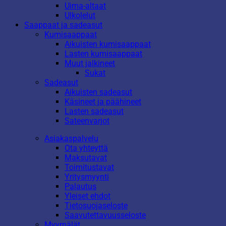
Uima-altaat
Ulkolelut
Saappaat ja sadeasut
Kumisaappaat
Aikuisten kumisaappaat
Lasten kumisaappaat
Muut jalkineet
Sukat
Sadeasut
Aikuisten sadeasut
Käsineet ja päähineet
Lasten sadeasut
Sateenvarjot
Asiakaspalvelu
Ota yhteyttä
Maksutavat
Toimitustavat
Yritysmyynti
Palautus
Yleiset ehdot
Tietosuojaseloste
Saavutettavuusseloste
Myymälät