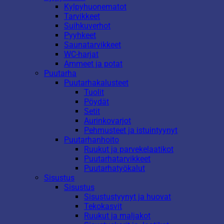
Kylpyhuonematot
Tarvikkeet
Suihkuverhot
Pyyhkeet
Saunatarvikkeet
WC-harjat
Ammeet ja potat
Puutarha
Puutarhakalusteet
Tuolit
Pöydät
Setit
Aurinkovarjot
Pehmusteet ja istuintyynyt
Puutarhanhoito
Ruukut ja parvekelaatikot
Puutarhatarvikkeet
Puutarhatyökalut
Sisustus
Sisustus
Sisustustyynyt ja huovat
Tekokasvit
Ruukut ja maljakot