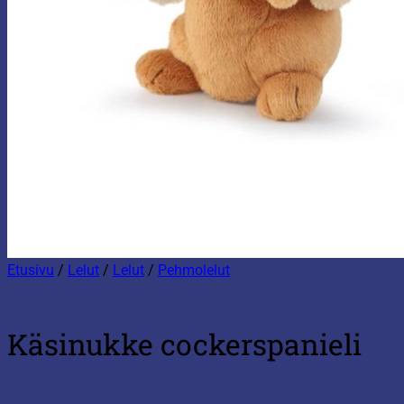
Etusivu
/
Lelut
/
Lelut
/
Pehmolelut
Käsinukke cockerspanieli