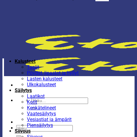
Kalusteet
Tuolit
Pöydät, lipastot ja hyllyt
Lasten kalusteet
Ulkokalusteet
Säilytys
Laatikot
Etsi:
Korit
Kenkätelineet
Vaatesäilytys
Vesiastiat ja ämpärit
Piensäilytys
Etsi:
Siivous
Siivous