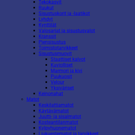
Tekokasvit
Ruukut
Sisustuskorit ja -laatikot
Lyhdyt
Kynttilät
Valosarjat ja sisustusvalot
Kranssit
Piensisustus
Toimistotarvikkeet
Sisustusmuovit
Staattiset kalvot
Kuviolliset
Marmori ja kivi
Puukuosit
Velour
Yksiväriset
Keinonahat
Matot
Keskilattiamatot
Käytävämatot
Juutti- ja sisalmatot
Kosteantilanmatot
Kylpyhuonematot
Liukuestematot ja tarvikkeet