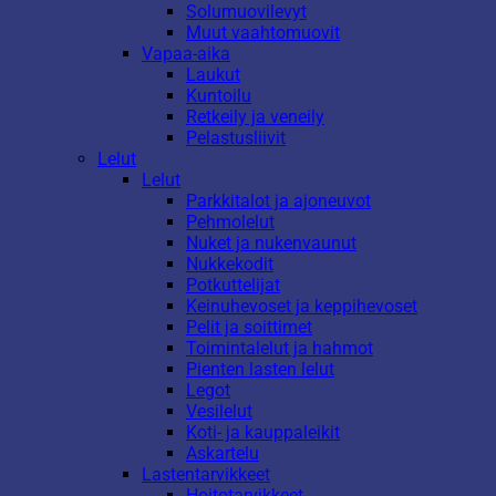
Solumuovilevyt
Muut vaahtomuovit
Vapaa-aika
Laukut
Kuntoilu
Retkeily ja veneily
Pelastusliivit
Lelut
Lelut
Parkkitalot ja ajoneuvot
Pehmolelut
Nuket ja nukenvaunut
Nukkekodit
Potkuttelijat
Keinuhevoset ja keppihevoset
Pelit ja soittimet
Toimintalelut ja hahmot
Pienten lasten lelut
Legot
Vesilelut
Koti- ja kauppaleikit
Askartelu
Lastentarvikkeet
Hoitotarvikkeet