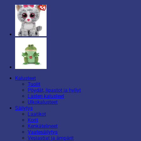
Kalusteet
Tuolit
Pöydät, lipastot ja hyllyt
Lasten kalusteet
Ulkokalusteet
Säilytys
Laatikot
Korit
Kenkätelineet
Vaatesäilytys
Vesiastiat ja ämpärit