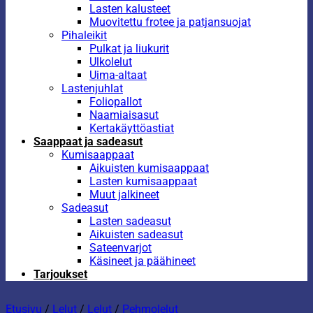
Lasten kalusteet
Muovitettu frotee ja patjansuojat
Pihaleikit
Pulkat ja liukurit
Ulkolelut
Uima-altaat
Lastenjuhlat
Foliopallot
Naamiaisasut
Kertakäyttöastiat
Saappaat ja sadeasut
Kumisaappaat
Aikuisten kumisaappaat
Lasten kumisaappaat
Muut jalkineet
Sadeasut
Lasten sadeasut
Aikuisten sadeasut
Sateenvarjot
Käsineet ja päähineet
Tarjoukset
Etusivu
/
Lelut
/
Lelut
/
Pehmolelut