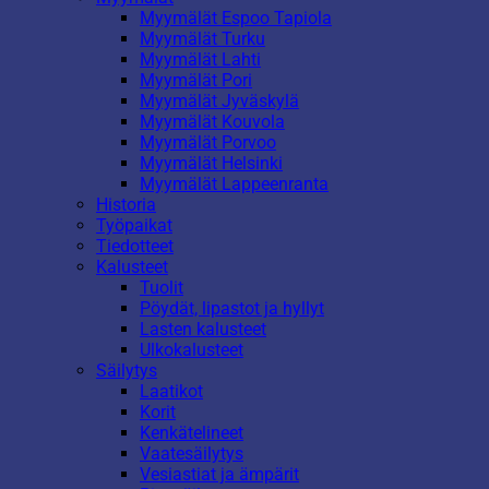
Myymälät Espoo Tapiola
Myymälät Turku
Myymälät Lahti
Myymälät Pori
Myymälät Jyväskylä
Myymälät Kouvola
Myymälät Porvoo
Myymälät Helsinki
Myymälät Lappeenranta
Historia
Työpaikat
Tiedotteet
Kalusteet
Tuolit
Pöydät, lipastot ja hyllyt
Lasten kalusteet
Ulkokalusteet
Säilytys
Laatikot
Korit
Kenkätelineet
Vaatesäilytys
Vesiastiat ja ämpärit