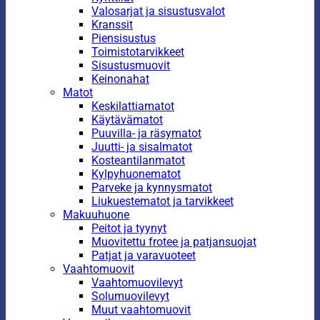
Valosarjat ja sisustusvalot
Kranssit
Piensisustus
Toimistotarvikkeet
Sisustusmuovit
Keinonahat
Matot
Keskilattiamatot
Käytävämatot
Puuvilla- ja räsymatot
Juutti- ja sisalmatot
Kosteantilanmatot
Kylpyhuonematot
Parveke ja kynnysmatot
Liukuestematot ja tarvikkeet
Makuuhuone
Peitot ja tyynyt
Muovitettu frotee ja patjansuojat
Patjat ja varavuoteet
Vaahtomuovit
Vaahtomuovilevyt
Solumuovilevyt
Muut vaahtomuovit