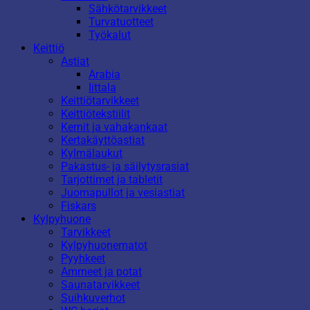
Sähkötarvikkeet
Turvatuotteet
Työkalut
Keittiö
Astiat
Arabia
Iittala
Keittiötarvikkeet
Keittiötekstiilit
Kernit ja vahakankaat
Kertakäyttöastiat
Kylmälaukut
Pakastus- ja säilytysrasiat
Tarjottimet ja tabletit
Juomapullot ja vesiastiat
Fiskars
Kylpyhuone
Tarvikkeet
Kylpyhuonematot
Pyyhkeet
Ammeet ja potat
Saunatarvikkeet
Suihkuverhot