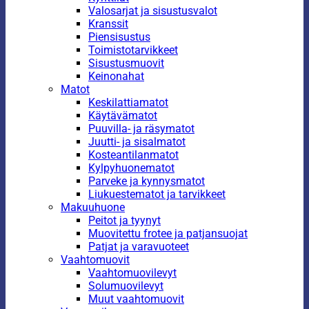
Valosarjat ja sisustusvalot
Kranssit
Piensisustus
Toimistotarvikkeet
Sisustusmuovit
Keinonahat
Matot
Keskilattiamatot
Käytävämatot
Puuvilla- ja räsymatot
Juutti- ja sisalmatot
Kosteantilanmatot
Kylpyhuonematot
Parveke ja kynnysmatot
Liukuestematot ja tarvikkeet
Makuuhuone
Peitot ja tyynyt
Muovitettu frotee ja patjansuojat
Patjat ja varavuoteet
Vaahtomuovit
Vaahtomuovilevyt
Solumuovilevyt
Muut vaahtomuovit