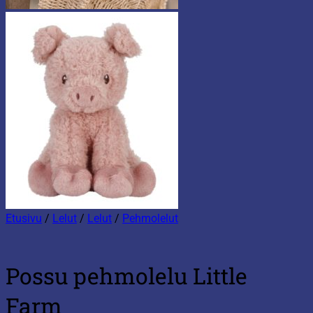
Etusivu
/
Lelut
/
Lelut
/
Pehmolelut
Possu pehmolelu Little
Farm