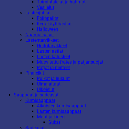
Toimintalelut ja hahmot
Vesilelut
Lastenjuhlat
Foliopallot
Kertakäyttöastiat
Halloween
Naamiaisasut
Lastentarvikkeet
Hoitotarvikkeet
Lasten astiat
Lasten kalusteet
Muovitettu frotee ja patjansuojat
Patjat ja peitteet
Pihaleikit
Pulkat ja liukurit
Uima-altaat
Ulkolelut
Saappaat ja sadeasut
Kumisaappaat
Aikuisten kumisaappaat
Lasten kumisaappaat
Muut jalkineet
Sukat
Sadeasut