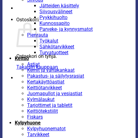
Jätteiden käsittely
Siivousvälineet
Pyykkihuolto
Ostoskori
Kunnossapito
Parveke- ja kynnysmatot
Pienrauta
Työkalut
Sähkötarvikkeet
Turvatuotteet
Ostoskori on tyhjä.
Keittiö
Astiat
Takaisin kauppaan
Kernit ja vahakankaat
Pakastus- ja säilytysrasiat
Kertakäyttöastiat
Keittiötarvikkeet
Juomapullot ja vesiastiat
Kylmälaukut
Tarjottimet ja tabletit
Keittiötekstiilit
Fiskars
Kylpyhuone
Kylpyhuonematot
Tarvikkeet