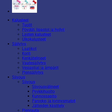
Kalusteet
Tuolit
Pöydät, lipastot ja hyllyt
Lasten kalusteet
Ulkokalusteet
Säilytys
Laatikot
Korit
Kenkätelineet
Vaatesäilytys
Vesiastiat ja ämpärit
Piensäilytys
Siivous
Siivous
Siivousvälineet
Pyykkihuolto
Kunnossapito
Parveke- ja kynnysmatot
Jätteiden käsittely
Pienrauta