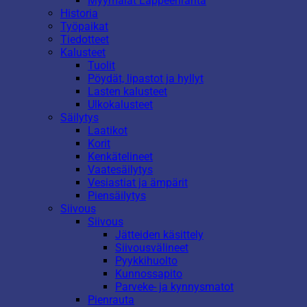
Myymälät Lappeenranta
Historia
Työpaikat
Tiedotteet
Kalusteet
Tuolit
Pöydät, lipastot ja hyllyt
Lasten kalusteet
Ulkokalusteet
Säilytys
Laatikot
Korit
Kenkätelineet
Vaatesäilytys
Vesiastiat ja ämpärit
Piensäilytys
Siivous
Siivous
Jätteiden käsittely
Siivousvälineet
Pyykkihuolto
Kunnossapito
Parveke- ja kynnysmatot
Pienrauta