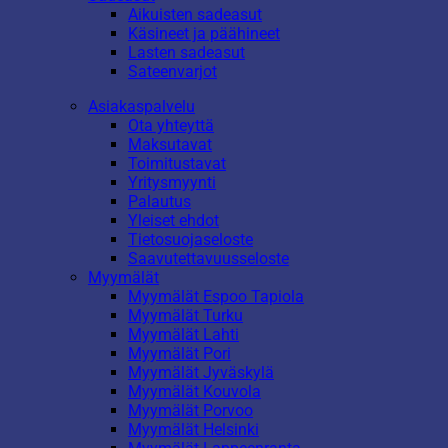
Aikuisten sadeasut
Käsineet ja päähineet
Lasten sadeasut
Sateenvarjot
Asiakaspalvelu
Ota yhteyttä
Maksutavat
Toimitustavat
Yritysmyynti
Palautus
Yleiset ehdot
Tietosuojaseloste
Saavutettavuusseloste
Myymälät
Myymälät Espoo Tapiola
Myymälät Turku
Myymälät Lahti
Myymälät Pori
Myymälät Jyväskylä
Myymälät Kouvola
Myymälät Porvoo
Myymälät Helsinki