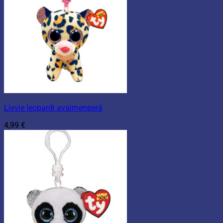
Livvie leopardi avaimenperä
4,99
€