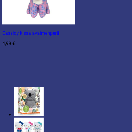
Cassidy kissa avaimenperä
4,99
€