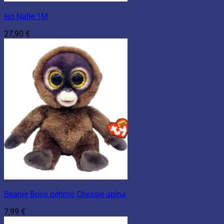
Iso Nalle 1M
27,90
€
Beanie Boos pehmo Chessie-apina
7,99
€