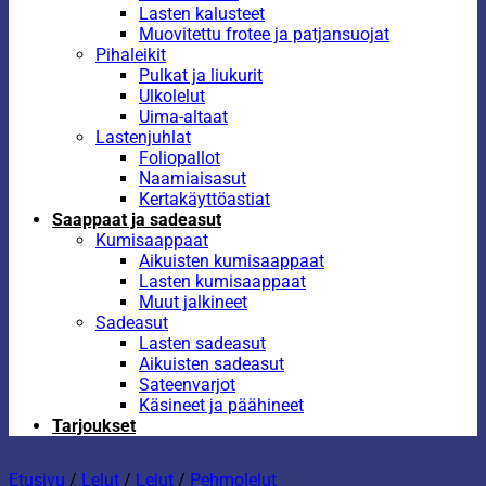
Lasten kalusteet
Muovitettu frotee ja patjansuojat
Pihaleikit
Pulkat ja liukurit
Ulkolelut
Uima-altaat
Lastenjuhlat
Foliopallot
Naamiaisasut
Kertakäyttöastiat
Saappaat ja sadeasut
Kumisaappaat
Aikuisten kumisaappaat
Lasten kumisaappaat
Muut jalkineet
Sadeasut
Lasten sadeasut
Aikuisten sadeasut
Sateenvarjot
Käsineet ja päähineet
Tarjoukset
Etusivu
/
Lelut
/
Lelut
/
Pehmolelut