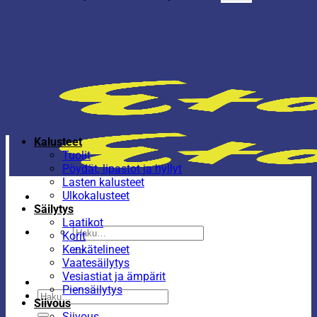
Kalusteet
Tuolit
Pöydät, lipastot ja hyllyt
Lasten kalusteet
Ulkokalusteet
Säilytys
Laatikot
Etsi:
Korit
Kenkätelineet
Vaatesäilytys
Vesiastiat ja ämpärit
Piensäilytys
Etsi:
Siivous
Siivous