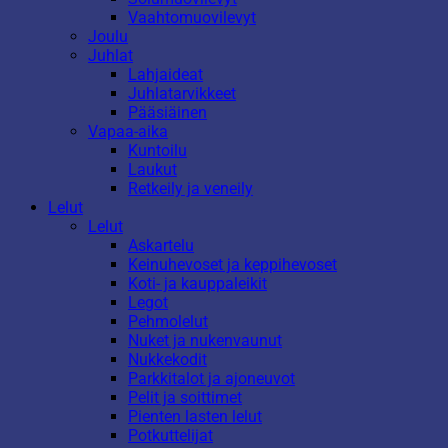
Vaahtomuovilevyt
Joulu
Juhlat
Lahjaideat
Juhlatarvikkeet
Pääsiäinen
Vapaa-aika
Kuntoilu
Laukut
Retkeily ja veneily
Lelut
Lelut
Askartelu
Keinuhevoset ja keppihevoset
Koti- ja kauppaleikit
Legot
Pehmolelut
Nuket ja nukenvaunut
Nukkekodit
Parkkitalot ja ajoneuvot
Pelit ja soittimet
Pienten lasten lelut
Potkuttelijat