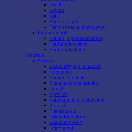
Tuolit
Pöydät
Setit
Aurinkovarjot
Pehmusteet ja istuintyynyt
Puutarhanhoito
Ruukut ja parvekelaatikot
Puutarhatarvikkeet
Puutarhatyökalut
Sisustus
Sisustus
Sisustustyynyt ja huovat
Tekokasvit
Ruukut ja maljakot
Sisustuskorit ja -laatikot
Lyhdyt
Kynttilät
Valosarjat ja sisustusvalot
Kranssit
Piensisustus
Toimistotarvikkeet
Sisustusmuovit
Keinonahat