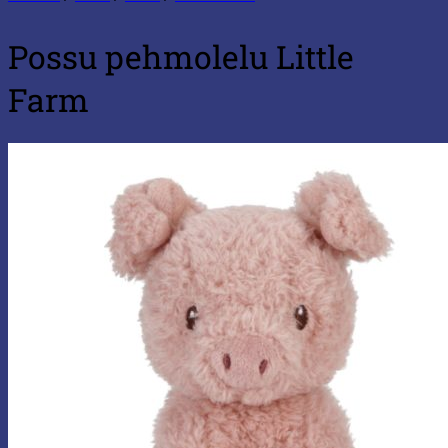
Possu pehmolelu Little
Farm