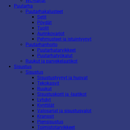
WC-harjat
Puutarha
Puutarhakalusteet
Setit
Pöydät
Tuolit
Aurinkovarjot
Pehmusteet ja istuintyynyt
Puutarhanhoito
Puutarhatarvikkeet
Puutarhatyökalut
Ruukut ja parvekelaatikot
Sisustus
Sisustus
Sisustustyynyt ja huovat
Tekokasvit
Ruukut
Sisustuskorit ja -laatikot
Lyhdyt
Kynttilät
Valosarjat ja sisustusvalot
Kranssit
Piensisustus
Toimistotarvikkeet