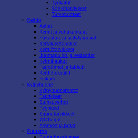
Työkalut
Sähkötarvikkeet
Turvatuotteet
Keittiö
Astiat
Kernit ja vahakankaat
Pakastus- ja säilytysrasiat
Kertakäyttöastiat
Keittiötarvikkeet
Juomapullot ja vesiastiat
Kylmälaukut
Tarjottimet ja tabletit
Keittiötekstiilit
Fiskars
Kylpyhuone
Kylpyhuonematot
Tarvikkeet
Suihkuverhot
Pyyhkeet
Saunatarvikkeet
WC-harjat
Ammeet ja potat
Puutarha
Puutarhakalusteet