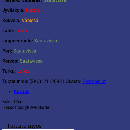
Helsinki: Suutarila:
Saatavissa
Jyväskyla:
Loppu
Kouvola:
Vähissä
Lahti:
Loppu
Lappeenranta:
Saatavissa
Pori:
Saatavissa
Porvoo:
Saatavissa
Turku:
Loppu
Tuotetunnus (SKU):
21128921
Osasto:
Pehmolelut
Kuvaus
Koko: 17cm
Ikäsuositus: yli 3-vuotiaille
Tutustu myös