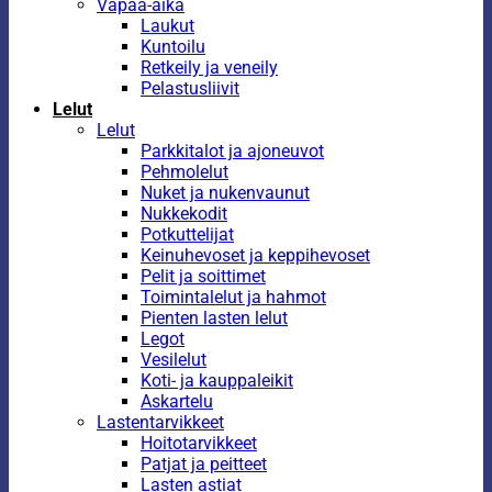
Vapaa-aika
Laukut
Kuntoilu
Retkeily ja veneily
Pelastusliivit
Lelut
Lelut
Parkkitalot ja ajoneuvot
Pehmolelut
Nuket ja nukenvaunut
Nukkekodit
Potkuttelijat
Keinuhevoset ja keppihevoset
Pelit ja soittimet
Toimintalelut ja hahmot
Pienten lasten lelut
Legot
Vesilelut
Koti- ja kauppaleikit
Askartelu
Lastentarvikkeet
Hoitotarvikkeet
Patjat ja peitteet
Lasten astiat