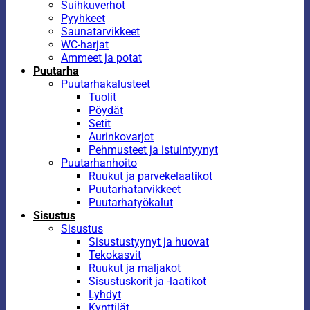
Suihkuverhot
Pyyhkeet
Saunatarvikkeet
WC-harjat
Ammeet ja potat
Puutarha
Puutarhakalusteet
Tuolit
Pöydät
Setit
Aurinkovarjot
Pehmusteet ja istuintyynyt
Puutarhanhoito
Ruukut ja parvekelaatikot
Puutarhatarvikkeet
Puutarhatyökalut
Sisustus
Sisustus
Sisustustyynyt ja huovat
Tekokasvit
Ruukut ja maljakot
Sisustuskorit ja -laatikot
Lyhdyt
Kynttilät