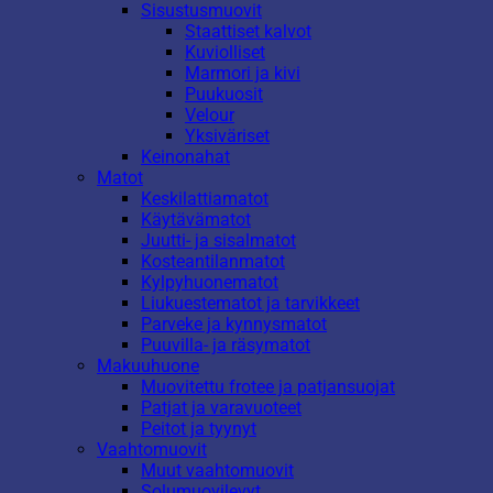
Sisustusmuovit
Staattiset kalvot
Kuviolliset
Marmori ja kivi
Puukuosit
Velour
Yksiväriset
Keinonahat
Matot
Keskilattiamatot
Käytävämatot
Juutti- ja sisalmatot
Kosteantilanmatot
Kylpyhuonematot
Liukuestematot ja tarvikkeet
Parveke ja kynnysmatot
Puuvilla- ja räsymatot
Makuuhuone
Muovitettu frotee ja patjansuojat
Patjat ja varavuoteet
Peitot ja tyynyt
Vaahtomuovit
Muut vaahtomuovit
Solumuovilevyt