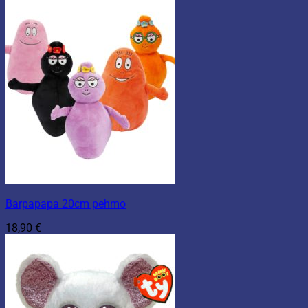
Barpapapa 20cm pehmo
18,90
€