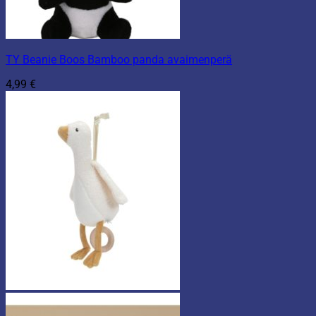
TY Beanie Boos Bamboo panda avaimenperä
4,99
€