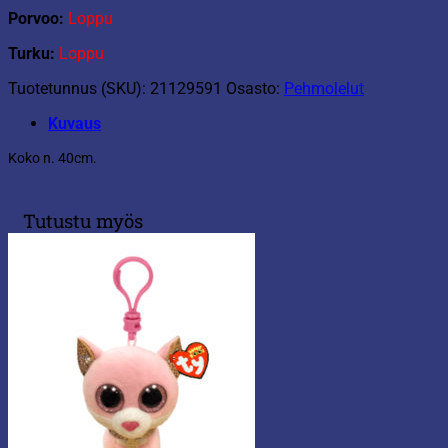
Porvoo:
Loppu
Turku:
Loppu
Tuotetunnus (SKU):
21129591
Osasto:
Pehmolelut
Kuvaus
Koko n. 40cm.
Tutustu myös