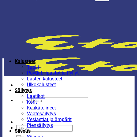
Kalusteet
Tuolit
Pöydät, lipastot ja hyllyt
Lasten kalusteet
Ulkokalusteet
Säilytys
Laatikot
Etsi:
Korit
Kenkätelineet
Vaatesäilytys
Vesiastiat ja ämpärit
Piensäilytys
Etsi:
Siivous
Siivous