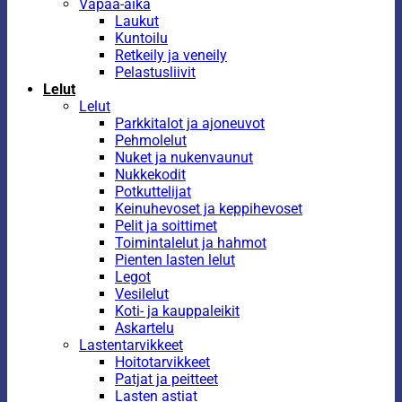
Vapaa-aika
Laukut
Kuntoilu
Retkeily ja veneily
Pelastusliivit
Lelut
Lelut
Parkkitalot ja ajoneuvot
Pehmolelut
Nuket ja nukenvaunut
Nukkekodit
Potkuttelijat
Keinuhevoset ja keppihevoset
Pelit ja soittimet
Toimintalelut ja hahmot
Pienten lasten lelut
Legot
Vesilelut
Koti- ja kauppaleikit
Askartelu
Lastentarvikkeet
Hoitotarvikkeet
Patjat ja peitteet
Lasten astiat