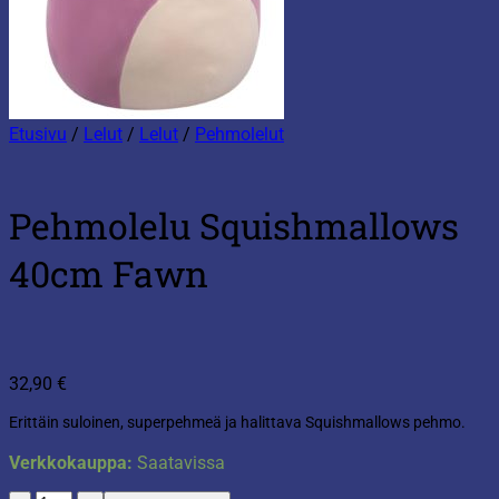
Etusivu
/
Lelut
/
Lelut
/
Pehmolelut
Pehmolelu Squishmallows
40cm Fawn
32,90
€
Erittäin suloinen, superpehmeä ja halittava Squishmallows pehmo.
Verkkokauppa:
Saatavissa