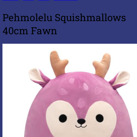
Pehmolelu Squishmallows
40cm Fawn