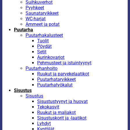
Suihkuverhot
Pyyhkeet
Saunatarvikkeet
WC-harjat
Ammeet ja potat
Puutarha
Puutarhakalusteet
Tuolit
Pöydät
Setit
Aurinkovarjot
Pehmusteet ja istuintyynyt
Puutarhanhoito
Ruukut ja parvekelaatikot
Puutarhatarvikkeet
Puutarhatyökalut
Sisustus
Sisustus
Sisustustyynyt ja huovat
Tekokasvit
Ruukut ja maljakot
Sisustuskorit ja -laatikot
Lyhdyt
Kynttilät