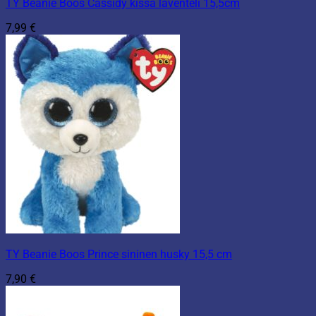
TY Beanie Boos Cassidy kissa laventeli 15,5cm
7,99
€
TY Beanie Boos Prince sininen husky 15,5 cm
7,90
€