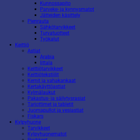
Kunnossapito
Parveke- ja kynnysmatot
Jätteiden käsittely
Pienrauta
Sähkötarvikkeet
Turvatuotteet
Työkalut
Keittiö
Astiat
Arabia
Iittala
Keittiötarvikkeet
Keittiötekstiilit
Kernit ja vahakankaat
Kertakäyttöastiat
Kylmälaukut
Pakastus- ja säilytysrasiat
Tarjottimet ja tabletit
Juomapullot ja vesiastiat
Fiskars
Kylpyhuone
Tarvikkeet
Kylpyhuonematot
Pyyhkeet