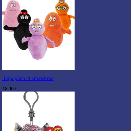
Barpapapa 20cm pehmo
18,90
€