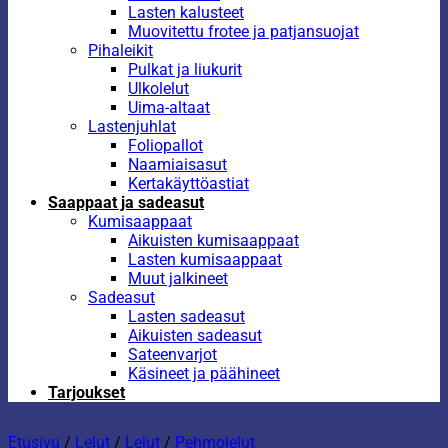
Lasten kalusteet
Muovitettu frotee ja patjansuojat
Pihaleikit
Pulkat ja liukurit
Ulkolelut
Uima-altaat
Lastenjuhlat
Foliopallot
Naamiaisasut
Kertakäyttöastiat
Saappaat ja sadeasut
Kumisaappaat
Aikuisten kumisaappaat
Lasten kumisaappaat
Muut jalkineet
Sadeasut
Lasten sadeasut
Aikuisten sadeasut
Sateenvarjot
Käsineet ja päähineet
Tarjoukset
Etusivu
/
Lelut
/
Lelut
/
Pehmolelut