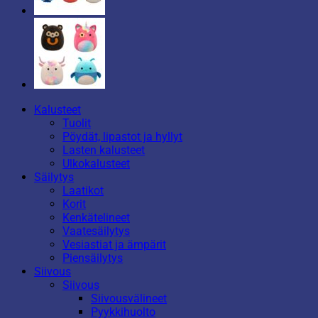
Kalusteet
Tuolit
Pöydät, lipastot ja hyllyt
Lasten kalusteet
Ulkokalusteet
Säilytys
Laatikot
Korit
Kenkätelineet
Vaatesäilytys
Vesiastiat ja ämpärit
Piensäilytys
Siivous
Siivous
Siivousvälineet
Pyykkihuolto