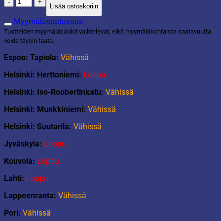
Pehmolelu
Lisää ostoskoriin
Squishmallows
40cm
Myymäläsaatavuus
Fawn
Tuotteiden myymäläsaldot vaihtelevat, eikä myymäläkohtaista saatavuutta
määrä
voida täysin taata.
Espoo: Tapiola:
Vähissä
Helsinki: Herttoniemi:
Loppu
Helsinki: Iso-Roobertinkatu:
Vähissä
Helsinki: Munkkiniemi:
Vähissä
Helsinki: Suutarila:
Vähissä
Jyväskyla:
Loppu
Kouvola:
Loppu
Lahti:
Loppu
Lappeenranta:
Vähissä
Pori:
Vähissä