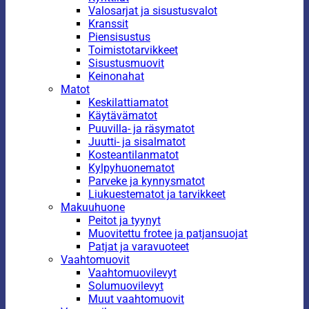
Valosarjat ja sisustusvalot
Kranssit
Piensisustus
Toimistotarvikkeet
Sisustusmuovit
Keinonahat
Matot
Keskilattiamatot
Käytävämatot
Puuvilla- ja räsymatot
Juutti- ja sisalmatot
Kosteantilanmatot
Kylpyhuonematot
Parveke ja kynnysmatot
Liukuestematot ja tarvikkeet
Makuuhuone
Peitot ja tyynyt
Muovitettu frotee ja patjansuojat
Patjat ja varavuoteet
Vaahtomuovit
Vaahtomuovilevyt
Solumuovilevyt
Muut vaahtomuovit