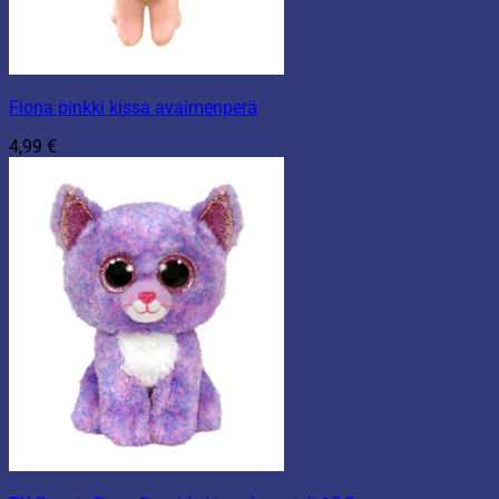
Fiona pinkki kissa avaimenperä
4,99
€