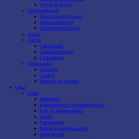
Peitot ja tyynyt
Vaahtomuovit
Muut vaahtomuovit
Solumuovilevyt
Vaahtomuovilevyt
Joulu
Juhlat
Lahjaideat
Juhlatarvikkeet
Pääsiäinen
Vapaa-aika
Kuntoilu
Laukut
Retkeily ja veneily
Lelut
Lelut
Askartelu
Keinuhevoset ja keppihevoset
Koti- ja kauppaleikit
Legot
Pehmolelut
Nuket ja nukenvaunut
Nukkekodit