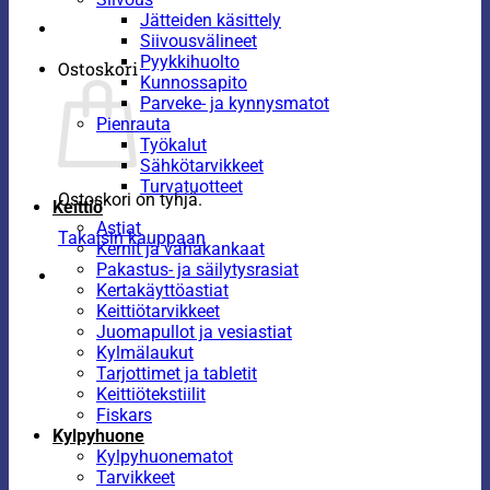
Jätteiden käsittely
Siivousvälineet
Pyykkihuolto
Ostoskori
Kunnossapito
Parveke- ja kynnysmatot
Pienrauta
Työkalut
Sähkötarvikkeet
Turvatuotteet
Ostoskori on tyhjä.
Keittiö
Astiat
Takaisin kauppaan
Kernit ja vahakankaat
Pakastus- ja säilytysrasiat
Kertakäyttöastiat
Keittiötarvikkeet
Juomapullot ja vesiastiat
Kylmälaukut
Tarjottimet ja tabletit
Keittiötekstiilit
Fiskars
Kylpyhuone
Kylpyhuonematot
Tarvikkeet