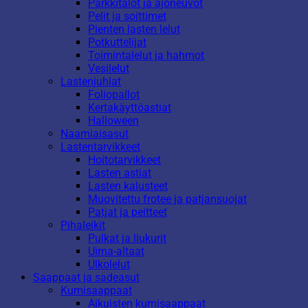
Parkkitalot ja ajoneuvot
Pelit ja soittimet
Pienten lasten lelut
Potkuttelijat
Toimintalelut ja hahmot
Vesilelut
Lastenjuhlat
Foliopallot
Kertakäyttöastiat
Halloween
Naamiaisasut
Lastentarvikkeet
Hoitotarvikkeet
Lasten astiat
Lasten kalusteet
Muovitettu frotee ja patjansuojat
Patjat ja peitteet
Pihaleikit
Pulkat ja liukurit
Uima-altaat
Ulkolelut
Saappaat ja sadeasut
Kumisaappaat
Aikuisten kumisaappaat