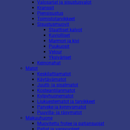
Valosarjat ja sisustusvalot
Kranssit
Piensisustus
Toimistotarvikkeet
Sisustusmuovit
Staattiset kalvot
Kuviolliset
Marmori ja kivi
Puukuosit
Velour
Yksiväriset
Keinonahat
Matot
Keskilattiamatot
Käytävämatot
Juutti- ja sisalmatot
Kosteantilanmatot
Kylpyhuonematot
Liukuestematot ja tarvikkeet
Parveke ja kynnysmatot
Puuvilla- ja räsymatot
Makuuhuone
Muovitettu frotee ja patjansuojat
Patjat ja varavuoteet