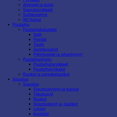
Ammeet ja potat
Saunatarvikkeet
Suihkuverhot
WC-harjat
Puutarha
Puutarhakalusteet
Setit
Pöydät
Tuolit
Aurinkovarjot
Pehmusteet ja istuintyynyt
Puutarhanhoito
Puutarhatarvikkeet
Puutarhatyökalut
Ruukut ja parvekelaatikot
Sisustus
Sisustus
Sisustustyynyt ja huovat
Tekokasvit
Ruukut
Sisustuskorit ja -laatikot
Lyhdyt
Kynttilät