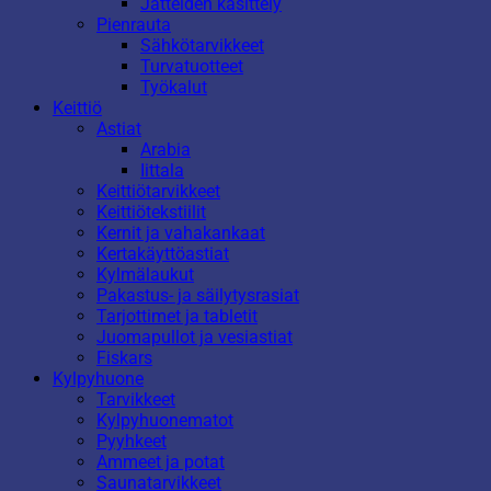
Jätteiden käsittely
Pienrauta
Sähkötarvikkeet
Turvatuotteet
Työkalut
Keittiö
Astiat
Arabia
Iittala
Keittiötarvikkeet
Keittiötekstiilit
Kernit ja vahakankaat
Kertakäyttöastiat
Kylmälaukut
Pakastus- ja säilytysrasiat
Tarjottimet ja tabletit
Juomapullot ja vesiastiat
Fiskars
Kylpyhuone
Tarvikkeet
Kylpyhuonematot
Pyyhkeet
Ammeet ja potat
Saunatarvikkeet