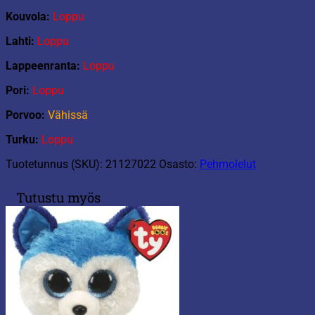
Kouvola:
Loppu
Lahti:
Loppu
Lappeenranta:
Loppu
Pori:
Loppu
Porvoo:
Vähissä
Turku:
Loppu
Tuotetunnus (SKU):
21127022
Osasto:
Pehmolelut
Tutustu myös