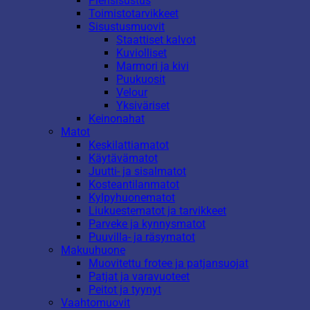
Piensisustus
Toimistotarvikkeet
Sisustusmuovit
Staattiset kalvot
Kuviolliset
Marmori ja kivi
Puukuosit
Velour
Yksiväriset
Keinonahat
Matot
Keskilattiamatot
Käytävämatot
Juutti- ja sisalmatot
Kosteantilanmatot
Kylpyhuonematot
Liukuestematot ja tarvikkeet
Parveke ja kynnysmatot
Puuvilla- ja räsymatot
Makuuhuone
Muovitettu frotee ja patjansuojat
Patjat ja varavuoteet
Peitot ja tyynyt
Vaahtomuovit