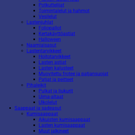
Potkuttelijat
Toimintalelut ja hahmot
Vesilelut
Lastenjuhlat
Foliopallot
Kertakäyttöastiat
Halloween
Naamiaisasut
Lastentarvikkeet
Hoitotarvikkeet
Lasten astiat
Lasten kalusteet
Muovitettu frotee ja patjansuojat
Patjat ja peitteet
Pihaleikit
Pulkat ja liukurit
Uima-altaat
Ulkolelut
Saappaat ja sadeasut
Kumisaappaat
Aikuisten kumisaappaat
Lasten kumisaappaat
Muut jalkineet