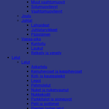
Muut vaahtomuovit
Solumuovilevyt
Vaahtomuovilevyt
Joulu
Juhlat
Lahjaideat
Juhlatarvikkeet
Pääsiäinen
Vapaa-aika
Kuntoilu
Laukut
Retkeily ja veneily
Lelut
Lelut
Askartelu
Keinuhevoset ja keppihevoset
Koti- ja kauppaleikit
Legot
Pehmolelut
Nuket ja nukenvaunut
Nukkekodit
Parkkitalot ja ajoneuvot
Pelit ja soittimet
Pienten lasten lelut