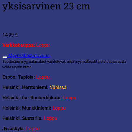
yksisarvinen 23 cm
14,99
€
Verkkokauppa:
Loppu
Myymäläsaatavuus
Tuotteiden myymäläsaldot vaihtelevat, eikä myymäläkohtaista saatavuutta
voida täysin taata.
Espoo: Tapiola:
Loppu
Helsinki: Herttoniemi:
Vähissä
Helsinki: Iso-Roobertinkatu:
Loppu
Helsinki: Munkkiniemi:
Loppu
Helsinki: Suutarila:
Loppu
Jyväskyla:
Loppu