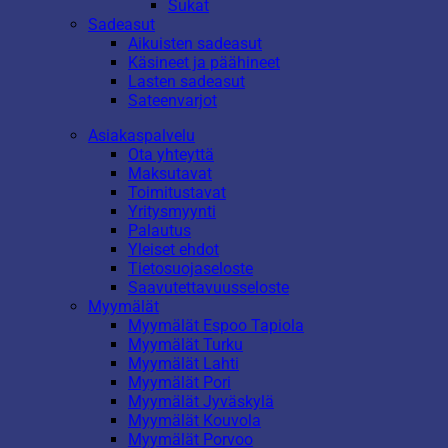
Sukat
Sadeasut
Aikuisten sadeasut
Käsineet ja päähineet
Lasten sadeasut
Sateenvarjot
Asiakaspalvelu
Ota yhteyttä
Maksutavat
Toimitustavat
Yritysmyynti
Palautus
Yleiset ehdot
Tietosuojaseloste
Saavutettavuusseloste
Myymälät
Myymälät Espoo Tapiola
Myymälät Turku
Myymälät Lahti
Myymälät Pori
Myymälät Jyväskylä
Myymälät Kouvola
Myymälät Porvoo