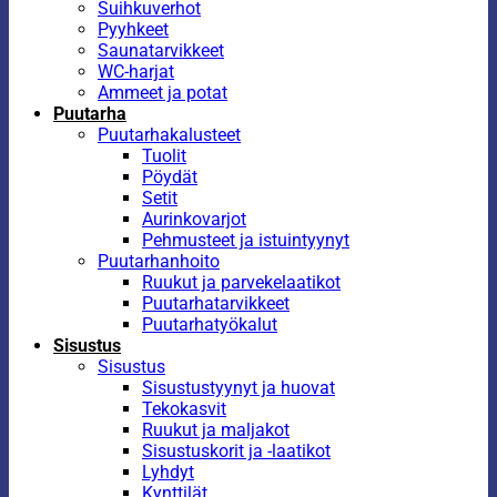
Suihkuverhot
Pyyhkeet
Saunatarvikkeet
WC-harjat
Ammeet ja potat
Puutarha
Puutarhakalusteet
Tuolit
Pöydät
Setit
Aurinkovarjot
Pehmusteet ja istuintyynyt
Puutarhanhoito
Ruukut ja parvekelaatikot
Puutarhatarvikkeet
Puutarhatyökalut
Sisustus
Sisustus
Sisustustyynyt ja huovat
Tekokasvit
Ruukut ja maljakot
Sisustuskorit ja -laatikot
Lyhdyt
Kynttilät