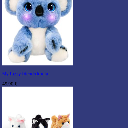
My fuzzy friends koala
49,90
€