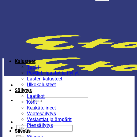
Kalusteet
Tuolit
Pöydät, lipastot ja hyllyt
Lasten kalusteet
Ulkokalusteet
Säilytys
Laatikot
Etsi:
Korit
Kenkätelineet
Vaatesäilytys
Vesiastiat ja ämpärit
Piensäilytys
Etsi:
Siivous
Siivous