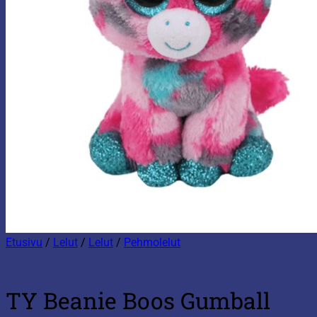
Etusivu
/
Lelut
/
Lelut
/
Pehmolelut
TY Beanie Boos Gumball