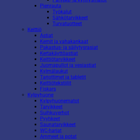
Pienrauta
Työkalut
Sähkötarvikkeet
Turvatuotteet
Keittiö
Astiat
Kernit ja vahakankaat
Pakastus- ja säilytysrasiat
Kertakäyttöastiat
Keittiötarvikkeet
Juomapullot ja vesiastiat
Kylmälaukut
Tarjottimet ja tabletit
Keittiötekstiilit
Fiskars
Kylpyhuone
Kylpyhuonematot
Tarvikkeet
Suihkuverhot
Pyyhkeet
Saunatarvikkeet
WC-harjat
Ammeet ja potat