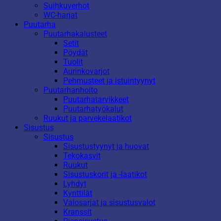
Suihkuverhot
WC-harjat
Puutarha
Puutarhakalusteet
Setit
Pöydät
Tuolit
Aurinkovarjot
Pehmusteet ja istuintyynyt
Puutarhanhoito
Puutarhatarvikkeet
Puutarhatyökalut
Ruukut ja parvekelaatikot
Sisustus
Sisustus
Sisustustyynyt ja huovat
Tekokasvit
Ruukut
Sisustuskorit ja -laatikot
Lyhdyt
Kynttilät
Valosarjat ja sisustusvalot
Kranssit