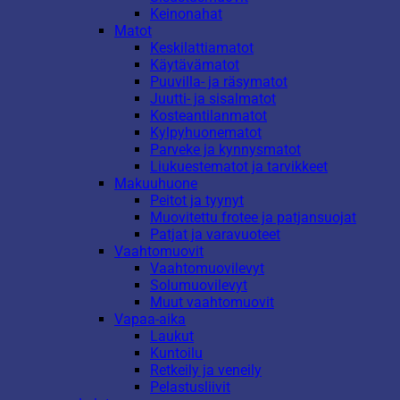
Keinonahat
Matot
Keskilattiamatot
Käytävämatot
Puuvilla- ja räsymatot
Juutti- ja sisalmatot
Kosteantilanmatot
Kylpyhuonematot
Parveke ja kynnysmatot
Liukuestematot ja tarvikkeet
Makuuhuone
Peitot ja tyynyt
Muovitettu frotee ja patjansuojat
Patjat ja varavuoteet
Vaahtomuovit
Vaahtomuovilevyt
Solumuovilevyt
Muut vaahtomuovit
Vapaa-aika
Laukut
Kuntoilu
Retkeily ja veneily
Pelastusliivit