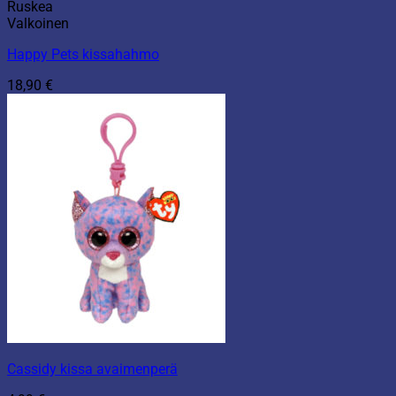
Ruskea
Valkoinen
Happy Pets kissahahmo
18,90
€
Cassidy kissa avaimenperä