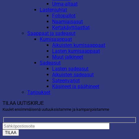
Uima-altaat
Lastenjuhlat
Foliopallot
Naamiaisasut
Kertakäyttöastiat
Saappaat ja sadeasut
Kumisaappaat
Aikuisten kumisaappaat
Lasten kumisaappaat
Muut jalkineet
Sadeasut
Lasten sadeasut
Aikuisten sadeasut
Sateenvarjot
Käsineet ja päähineet
Tarjoukset
TILAA UUTISKIRJE
Kuulet ensimmäisenä uutuuksistamme ja kampanjoistamme