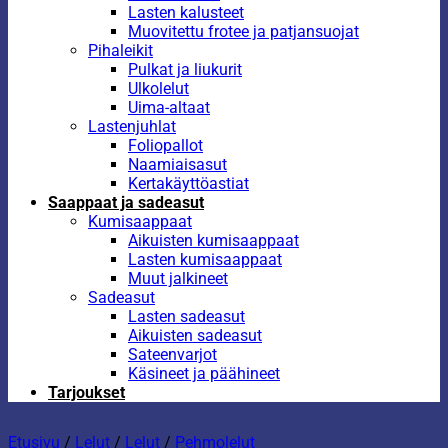
Lasten kalusteet
Muovitettu frotee ja patjansuojat
Pihaleikit
Pulkat ja liukurit
Ulkolelut
Uima-altaat
Lastenjuhlat
Foliopallot
Naamiaisasut
Kertakäyttöastiat
Saappaat ja sadeasut
Kumisaappaat
Aikuisten kumisaappaat
Lasten kumisaappaat
Muut jalkineet
Sadeasut
Lasten sadeasut
Aikuisten sadeasut
Sateenvarjot
Käsineet ja päähineet
Tarjoukset
Etusivu
/
Lelut
/
Lelut
/
Pehmolelut