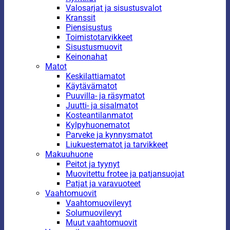
Valosarjat ja sisustusvalot
Kranssit
Piensisustus
Toimistotarvikkeet
Sisustusmuovit
Keinonahat
Matot
Keskilattiamatot
Käytävämatot
Puuvilla- ja räsymatot
Juutti- ja sisalmatot
Kosteantilanmatot
Kylpyhuonematot
Parveke ja kynnysmatot
Liukuestematot ja tarvikkeet
Makuuhuone
Peitot ja tyynyt
Muovitettu frotee ja patjansuojat
Patjat ja varavuoteet
Vaahtomuovit
Vaahtomuovilevyt
Solumuovilevyt
Muut vaahtomuovit