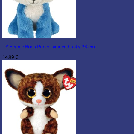
TY Beanie Boos Prince sininen husky 23 cm
14,99
€