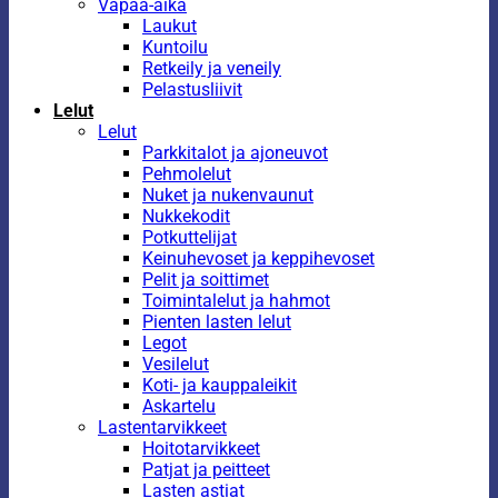
Vapaa-aika
Laukut
Kuntoilu
Retkeily ja veneily
Pelastusliivit
Lelut
Lelut
Parkkitalot ja ajoneuvot
Pehmolelut
Nuket ja nukenvaunut
Nukkekodit
Potkuttelijat
Keinuhevoset ja keppihevoset
Pelit ja soittimet
Toimintalelut ja hahmot
Pienten lasten lelut
Legot
Vesilelut
Koti- ja kauppaleikit
Askartelu
Lastentarvikkeet
Hoitotarvikkeet
Patjat ja peitteet
Lasten astiat