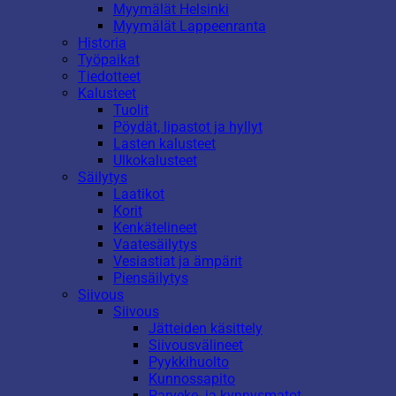
Myymälät Helsinki
Myymälät Lappeenranta
Historia
Työpaikat
Tiedotteet
Kalusteet
Tuolit
Pöydät, lipastot ja hyllyt
Lasten kalusteet
Ulkokalusteet
Säilytys
Laatikot
Korit
Kenkätelineet
Vaatesäilytys
Vesiastiat ja ämpärit
Piensäilytys
Siivous
Siivous
Jätteiden käsittely
Siivousvälineet
Pyykkihuolto
Kunnossapito
Parveke- ja kynnysmatot