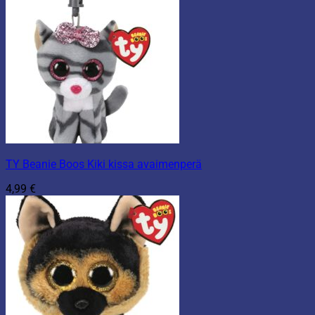
TY Beanie Boos Kiki kissa avaimenperä
4,99
€