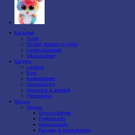
Kalusteet
Tuolit
Pöydät, lipastot ja hyllyt
Lasten kalusteet
Ulkokalusteet
Säilytys
Laatikot
Korit
Kenkätelineet
Vaatesäilytys
Vesiastiat ja ämpärit
Piensäilytys
Siivous
Siivous
Siivousvälineet
Pyykkihuolto
Kunnossapito
Parveke- ja kynnysmatot