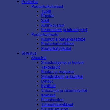
Puutarha
Puutarhakalusteet
Tuolit
Pöydät
Setit
Aurinkovarjot
Pehmusteet ja istuintyynyt
Puutarhanhoito
Ruukut ja parvekelaatikot
Puutarhatarvikkeet
Puutarhatyökalut
Sisustus
Sisustus
Sisustustyynyt ja huovat
Tekokasvit
Ruukut ja maljakot
Sisustuskorit ja -laatikot
Lyhdyt
Kynttilät
Valosarjat ja sisustusvalot
Kranssit
Piensisustus
Toimistotarvikkeet
Sisustusmuovit