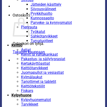
Jätteiden käsittely
Siivousvälineet
Pyykkihuolto
Ostoskori
Kunnossapito
Parveke- ja kynnysmatot
Pienrauta
Työkalut
Sähkötarvikkeet
Turvatuotteet
Ostoskori on tyhjä.
Keittiö
Astiat
Takaisin kauppaan
Kernit ja vahakankaat
Pakastus- ja säilytysrasiat
Kertakäyttöastiat
Keittiötarvikkeet
Juomapullot ja vesiastiat
Kylmälaukut
Tarjottimet ja tabletit
Keittiötekstiilit
Fiskars
Kylpyhuone
Kylpyhuonematot
Tarvikkeet