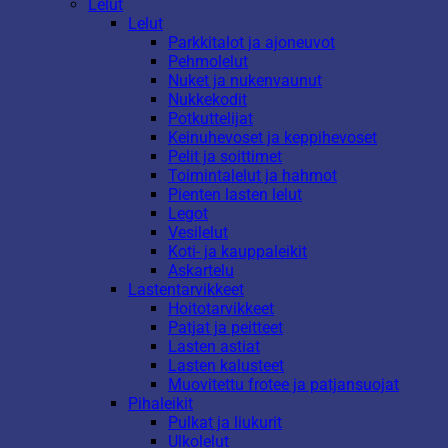
Lelut
Lelut
Parkkitalot ja ajoneuvot
Pehmolelut
Nuket ja nukenvaunut
Nukkekodit
Potkuttelijat
Keinuhevoset ja keppihevoset
Pelit ja soittimet
Toimintalelut ja hahmot
Pienten lasten lelut
Legot
Vesilelut
Koti- ja kauppaleikit
Askartelu
Lastentarvikkeet
Hoitotarvikkeet
Patjat ja peitteet
Lasten astiat
Lasten kalusteet
Muovitettu frotee ja patjansuojat
Pihaleikit
Pulkat ja liukurit
Ulkolelut