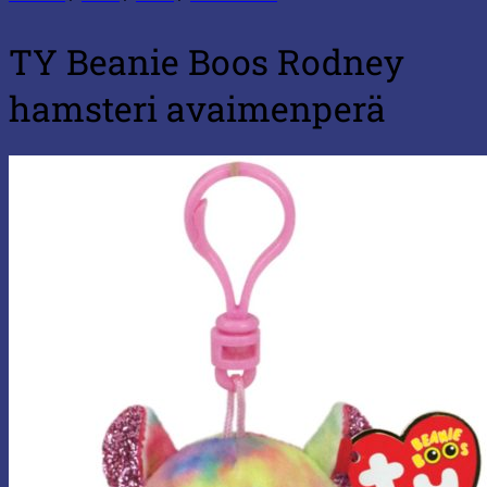
TY Beanie Boos Rodney
hamsteri avaimenperä