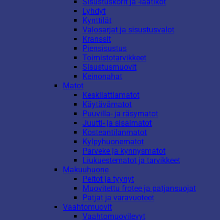
Sisustuskorit ja -laatikot
Lyhdyt
Kynttilät
Valosarjat ja sisustusvalot
Kranssit
Piensisustus
Toimistotarvikkeet
Sisustusmuovit
Keinonahat
Matot
Keskilattiamatot
Käytävämatot
Puuvilla- ja räsymatot
Juutti- ja sisalmatot
Kosteantilanmatot
Kylpyhuonematot
Parveke ja kynnysmatot
Liukuestematot ja tarvikkeet
Makuuhuone
Peitot ja tyynyt
Muovitettu frotee ja patjansuojat
Patjat ja varavuoteet
Vaahtomuovit
Vaahtomuovilevyt