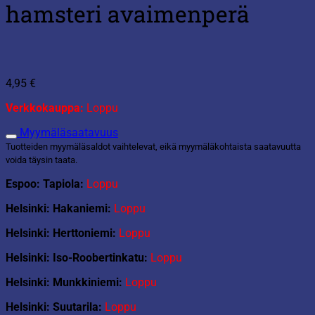
hamsteri avaimenperä
4,95
€
Verkkokauppa:
Loppu
Myymäläsaatavuus
Tuotteiden myymäläsaldot vaihtelevat, eikä myymäläkohtaista saatavuutta
voida täysin taata.
Espoo: Tapiola:
Loppu
Helsinki: Hakaniemi:
Loppu
Helsinki: Herttoniemi:
Loppu
Helsinki: Iso-Roobertinkatu:
Loppu
Helsinki: Munkkiniemi:
Loppu
Helsinki: Suutarila:
Loppu