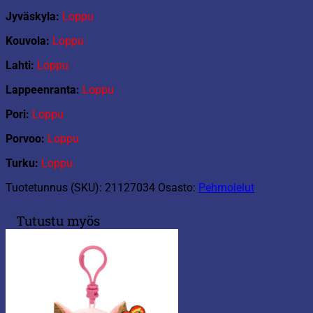
Jyväskyla:
Loppu
Kouvola:
Loppu
Lahti:
Loppu
Lappeenranta:
Loppu
Pori:
Loppu
Porvoo:
Loppu
Turku:
Loppu
Tuotetunnus (SKU):
21127034
Osasto:
Pehmolelut
Tutustu myös