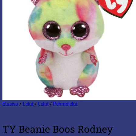
Etusivu
/
Lelut
/
Lelut
/
Pehmolelut
TY Beanie Boos Rodney