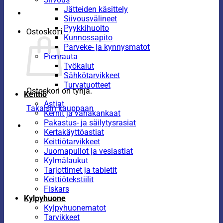
Jätteiden käsittely
Siivousvälineet
Pyykkihuolto
Ostoskori
Kunnossapito
Parveke- ja kynnysmatot
Pienrauta
Työkalut
Sähkötarvikkeet
Turvatuotteet
Ostoskori on tyhjä.
Keittiö
Astiat
Takaisin kauppaan
Kernit ja vahakankaat
Pakastus- ja säilytysrasiat
Kertakäyttöastiat
Keittiötarvikkeet
Juomapullot ja vesiastiat
Kylmälaukut
Tarjottimet ja tabletit
Keittiötekstiilit
Fiskars
Kylpyhuone
Kylpyhuonematot
Tarvikkeet