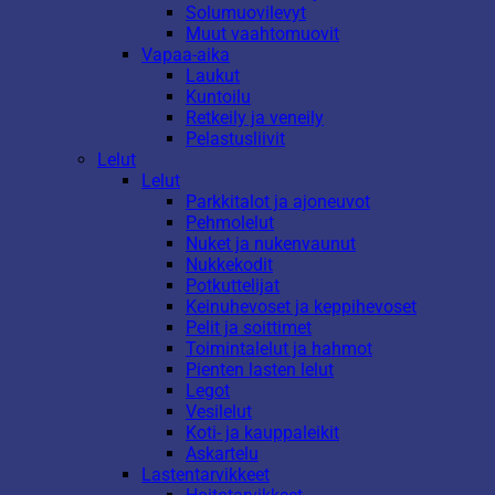
Solumuovilevyt
Muut vaahtomuovit
Vapaa-aika
Laukut
Kuntoilu
Retkeily ja veneily
Pelastusliivit
Lelut
Lelut
Parkkitalot ja ajoneuvot
Pehmolelut
Nuket ja nukenvaunut
Nukkekodit
Potkuttelijat
Keinuhevoset ja keppihevoset
Pelit ja soittimet
Toimintalelut ja hahmot
Pienten lasten lelut
Legot
Vesilelut
Koti- ja kauppaleikit
Askartelu
Lastentarvikkeet