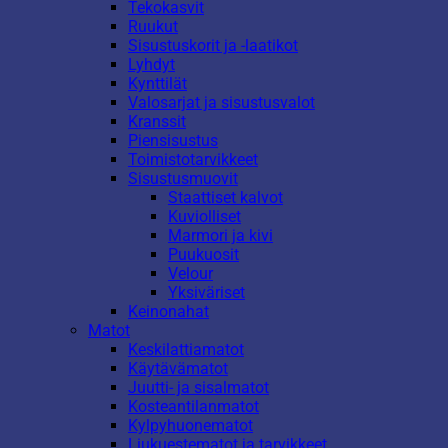
Tekokasvit
Ruukut
Sisustuskorit ja -laatikot
Lyhdyt
Kynttilät
Valosarjat ja sisustusvalot
Kranssit
Piensisustus
Toimistotarvikkeet
Sisustusmuovit
Staattiset kalvot
Kuviolliset
Marmori ja kivi
Puukuosit
Velour
Yksiväriset
Keinonahat
Matot
Keskilattiamatot
Käytävämatot
Juutti- ja sisalmatot
Kosteantilanmatot
Kylpyhuonematot
Liukuestematot ja tarvikkeet