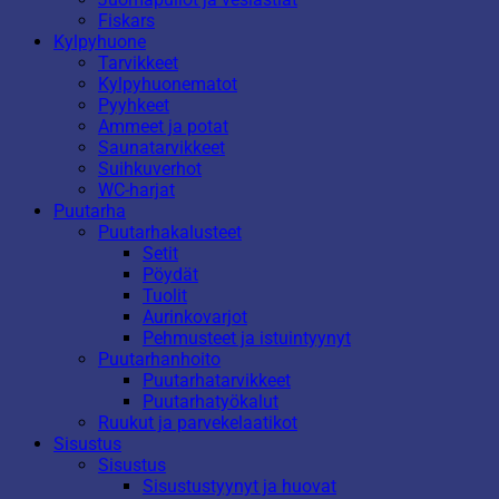
Fiskars
Kylpyhuone
Tarvikkeet
Kylpyhuonematot
Pyyhkeet
Ammeet ja potat
Saunatarvikkeet
Suihkuverhot
WC-harjat
Puutarha
Puutarhakalusteet
Setit
Pöydät
Tuolit
Aurinkovarjot
Pehmusteet ja istuintyynyt
Puutarhanhoito
Puutarhatarvikkeet
Puutarhatyökalut
Ruukut ja parvekelaatikot
Sisustus
Sisustus
Sisustustyynyt ja huovat