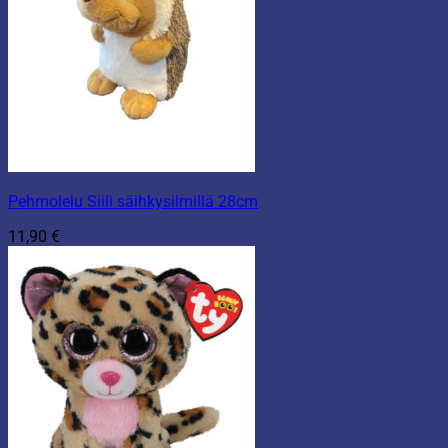
Pehmolelu Siili säihkysilmillä 28cm
11,90
€