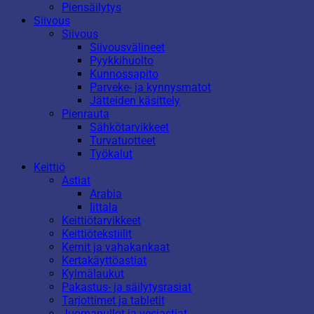
Piensäilytys
Siivous
Siivous
Siivousvälineet
Pyykkihuolto
Kunnossapito
Parveke- ja kynnysmatot
Jätteiden käsittely
Pienrauta
Sähkötarvikkeet
Turvatuotteet
Työkalut
Keittiö
Astiat
Arabia
Iittala
Keittiötarvikkeet
Keittiötekstiilit
Kernit ja vahakankaat
Kertakäyttöastiat
Kylmälaukut
Pakastus- ja säilytysrasiat
Tarjottimet ja tabletit
Juomapullot ja vesiastiat