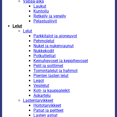
Vapaa-aika
Laukut
Kuntoilu
Retkeily ja veneily
Pelastusliivit
Lelut
Lelut
Parkkitalot ja ajoneuvot
Pehmolelut
Nuket ja nukenvaunut
Nukkekodit
Potkuttelijat
Keinuhevoset ja keppihevoset
Pelit ja soittimet
Toimintalelut ja hahmot
Pienten lasten lelut
Legot
Vesilelut
Koti- ja kauppaleikit
Askartelu
Lastentarvikkeet
Hoitotarvikkeet
Patjat ja peitteet
Lasten astiat