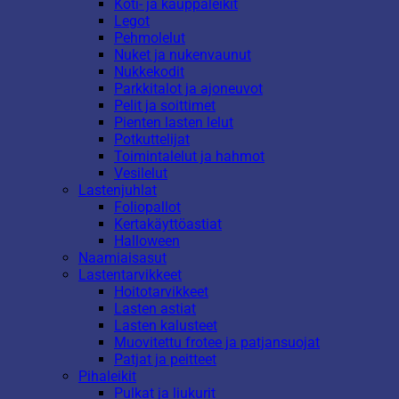
Koti- ja kauppaleikit
Legot
Pehmolelut
Nuket ja nukenvaunut
Nukkekodit
Parkkitalot ja ajoneuvot
Pelit ja soittimet
Pienten lasten lelut
Potkuttelijat
Toimintalelut ja hahmot
Vesilelut
Lastenjuhlat
Foliopallot
Kertakäyttöastiat
Halloween
Naamiaisasut
Lastentarvikkeet
Hoitotarvikkeet
Lasten astiat
Lasten kalusteet
Muovitettu frotee ja patjansuojat
Patjat ja peitteet
Pihaleikit
Pulkat ja liukurit