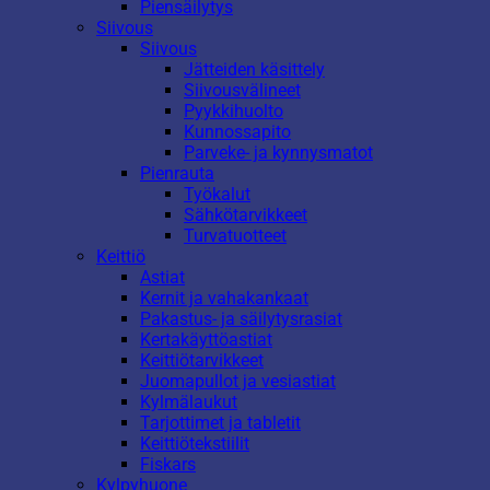
Piensäilytys
Siivous
Siivous
Jätteiden käsittely
Siivousvälineet
Pyykkihuolto
Kunnossapito
Parveke- ja kynnysmatot
Pienrauta
Työkalut
Sähkötarvikkeet
Turvatuotteet
Keittiö
Astiat
Kernit ja vahakankaat
Pakastus- ja säilytysrasiat
Kertakäyttöastiat
Keittiötarvikkeet
Juomapullot ja vesiastiat
Kylmälaukut
Tarjottimet ja tabletit
Keittiötekstiilit
Fiskars
Kylpyhuone