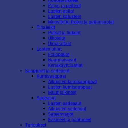
Hoitotarvikkeet
Patjat ja peitteet
Lasten astiat
Lasten kalusteet
Muovitettu frotee ja patjansuojat
Pihaleikit
Pulkat ja liukurit
Ulkolelut
Uima-altaat
Lastenjuhlat
Foliopallot
Naamiaisasut
Kertakäyttöastiat
Saappaat ja sadeasut
Kumisaappaat
Aikuisten kumisaappaat
Lasten kumisaappaat
Muut jalkineet
Sadeasut
Lasten sadeasut
Aikuisten sadeasut
Sateenvarjot
Käsineet ja päähineet
Tarjoukset