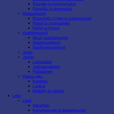
Parveke ja kynnysmatot
Puuvilla- ja räsymatot
Makuuhuone
Muovitettu frotee ja patjansuojat
Patjat ja varavuoteet
Peitot ja tyynyt
Vaahtomuovit
Muut vaahtomuovit
Solumuovilevyt
Vaahtomuovilevyt
Joulu
Juhlat
Lahjaideat
Juhlatarvikkeet
Pääsiäinen
Vapaa-aika
Kuntoilu
Laukut
Retkeily ja veneily
Lelut
Lelut
Askartelu
Keinuhevoset ja keppihevoset