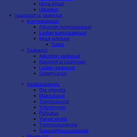
Uima-altaat
Ulkolelut
Saappaat ja sadeasut
Kumisaappaat
Aikuisten kumisaappaat
Lasten kumisaappaat
Muut jalkineet
Sukat
Sadeasut
Aikuisten sadeasut
Käsineet ja päähineet
Lasten sadeasut
Sateenvarjot
Asiakaspalvelu
Ota yhteyttä
Maksutavat
Toimitustavat
Yritysmyynti
Palautus
Yleiset ehdot
Tietosuojaseloste
Saavutettavuusseloste
Myymälät