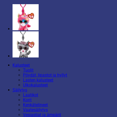
Kalusteet
Tuolit
Pöydät, lipastot ja hyllyt
Lasten kalusteet
Ulkokalusteet
Säilytys
Laatikot
Korit
Kenkätelineet
Vaatesäilytys
Vesiastiat ja ämpärit