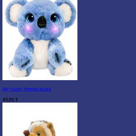
My fuzzy friends koala
49,90
€