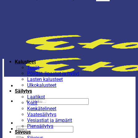
Kalusteet
Tuolit
Pöydät, lipastot ja hyllyt
Lasten kalusteet
Ulkokalusteet
Säilytys
Laatikot
Etsi:
Korit
Kenkätelineet
Vaatesäilytys
Vesiastiat ja ämpärit
Piensäilytys
Etsi:
Siivous
Siivous