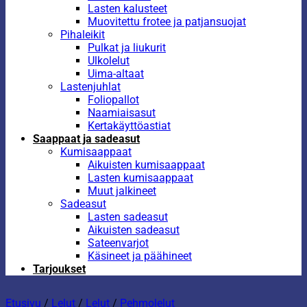
Lasten kalusteet
Muovitettu frotee ja patjansuojat
Pihaleikit
Pulkat ja liukurit
Ulkolelut
Uima-altaat
Lastenjuhlat
Foliopallot
Naamiaisasut
Kertakäyttöastiat
Saappaat ja sadeasut
Kumisaappaat
Aikuisten kumisaappaat
Lasten kumisaappaat
Muut jalkineet
Sadeasut
Lasten sadeasut
Aikuisten sadeasut
Sateenvarjot
Käsineet ja päähineet
Tarjoukset
Etusivu
/
Lelut
/
Lelut
/
Pehmolelut