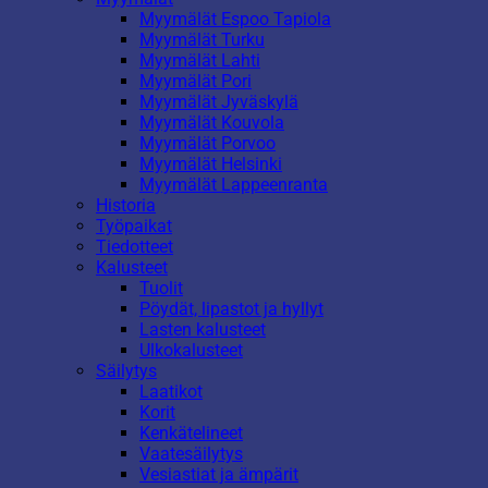
Myymälät Espoo Tapiola
Myymälät Turku
Myymälät Lahti
Myymälät Pori
Myymälät Jyväskylä
Myymälät Kouvola
Myymälät Porvoo
Myymälät Helsinki
Myymälät Lappeenranta
Historia
Työpaikat
Tiedotteet
Kalusteet
Tuolit
Pöydät, lipastot ja hyllyt
Lasten kalusteet
Ulkokalusteet
Säilytys
Laatikot
Korit
Kenkätelineet
Vaatesäilytys
Vesiastiat ja ämpärit