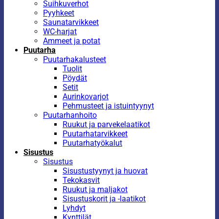
Suihkuverhot
Pyyhkeet
Saunatarvikkeet
WC-harjat
Ammeet ja potat
Puutarha
Puutarhakalusteet
Tuolit
Pöydät
Setit
Aurinkovarjot
Pehmusteet ja istuintyynyt
Puutarhanhoito
Ruukut ja parvekelaatikot
Puutarhatarvikkeet
Puutarhatyökalut
Sisustus
Sisustus
Sisustustyynyt ja huovat
Tekokasvit
Ruukut ja maljakot
Sisustuskorit ja -laatikot
Lyhdyt
Kynttilät