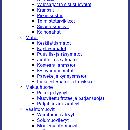
Valosarjat ja sisustusvalot
Kranssit
Piensisustus
Toimistotarvikkeet
Sisustusmuovit
Keinonahat
Matot
Keskilattiamatot
Käytävämatot
Puuvilla- ja räsymatot
Juutti- ja sisalmatot
Kosteantilanmatot
Kylpyhuonematot
Parveke ja kynnysmatot
Liukuestematot ja tarvikkeet
Makuuhuone
Peitot ja tyynyt
Muovitettu frotee ja patjansuojat
Patjat ja varavuoteet
Vaahtomuovit
Vaahtomuovilevyt
Solumuovilevyt
Muut vaahtomuovit