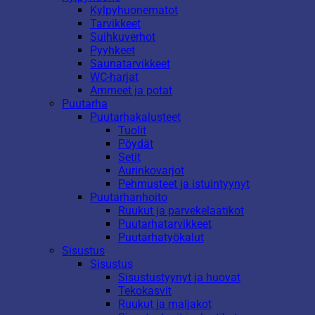
Kylpyhuonematot
Tarvikkeet
Suihkuverhot
Pyyhkeet
Saunatarvikkeet
WC-harjat
Ammeet ja potat
Puutarha
Puutarhakalusteet
Tuolit
Pöydät
Setit
Aurinkovarjot
Pehmusteet ja istuintyynyt
Puutarhanhoito
Ruukut ja parvekelaatikot
Puutarhatarvikkeet
Puutarhatyökalut
Sisustus
Sisustus
Sisustustyynyt ja huovat
Tekokasvit
Ruukut ja maljakot