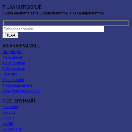
TILAA UUTISKIRJE
Kuulet ensimmäisenä uutuuksistamme ja kampanjoistamme
ASIAKASPALVELU
Ota yhteyttä
Maksutavat
Toimitustavat
Yritysasiakas
Palautus
Yleiset ehdot
Tietosuojaseloste
Saavutettavuusseloste
TUOTERYHMÄT
Kalusteet
Säilytys
Siivous
Keittiö
Kylpyhuone